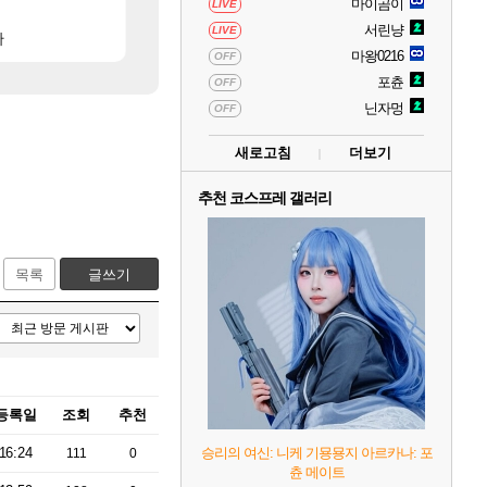
마이곰이
LIVE
[6]
[
ㅋㅋㅋㅋㅋㅋ
아니 뭔 샤타 안 나왔다고 진짜 화내는 사람도 있네
메모리 3사, 2027년 생산분 완판?
메이플
해외겜
서린냥
LIVE
[2]
[38]
다
 3의 물결
전장연 시위 막은 예수
아사쿠라 마이 성우 정보 및 주요 필모
메이플
아스오라
마왕0216
OFF
포츈
OFF
닌자멍
OFF
새로고침
더보기
추천 코스프레 갤러리
목록
글쓰기
등록일
조회
추천
16:24
승리의 여신: 니케 기묭묭지 아르카나: 포
111
0
츈 메이트