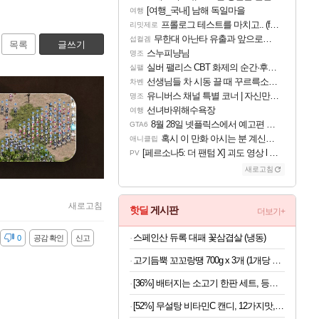
[여행_국내] 남해 독일마을
여행
프롤로그 테스트를 마치고.. (feat. 리아)
리밋제로
무한대 아난타 유출과 앞으로의 예상 (루머)
섭컬겜
목록
글쓰기
스누피냥님
명조
실버 팰리스 CBT 화제의 순간·후기 모음
실팰
선생님들 차 시동 끌 때 꾸르륵소리나는데
차벤
유니버스 채널 특별 코너 | 자신만의 스타일
명조
선녀바위해수욕장
여행
8월 28일 넷플릭스에서 예고편 공개 예정
GTA6
혹시 이 만화 아시는 분 계신가요
애니클립
[페르소나5: 더 팬텀 X] 괴도 영상 l 타카마키 안·댄싱 스타
PV
새로고침
새로고침
핫딜
게시판
더보기+
스페인산 듀록 대패 꽃삼겹살 (냉동)
감
0
공감 확인
신고
고기듬뿍 꼬꼬랑땡 700g x 3개 (1개당 8,633원)
[36%] 배터지는 소고기 한판 세트, 등심살 300g + 살치살 200g + 부채살 200g + 갈비살 200g + 우삼겹 300g, 1.2kg, 1세트
[52%] 무설탕 비타민C 캔디, 12가지맛, 1kg, 1개