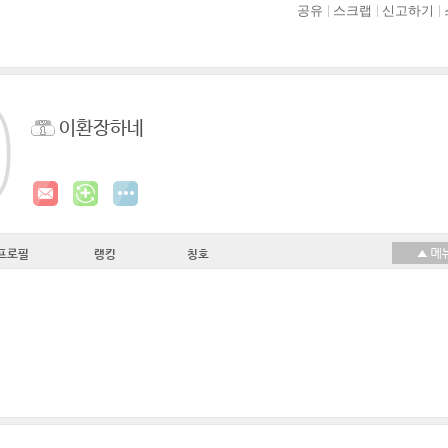
공유
스크랩
신고하기
이환장하네
프로필
랭킹
칭호