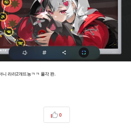
더니 라리2개뜨농ㅋㅋ 풀각 완.
0