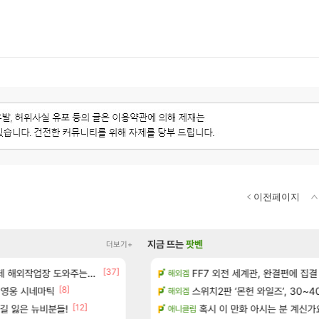
이전페이지
지금 뜨는
팟벤
더보기+
[37]
보 및 출연작 모음
업장 도와주는 짓은 좀 아니지않냐?
메가부대는 더이상 나오기 힘들것 같
FF7 외전 세계관, 완결편에 집결
오버워치
해외겜
[8]
 영웅 시네마틱
우 정보 및 주요 필모
고양이를 도구로 쓰는 인방 하꼬 스트리머 박
스위치2판 ‘몬헌 와일즈’, 30~4
로아
해외겜
[12]
[52
길 잃은 뉴비분들!
(40개) - 귀환한 영혼 도전과제
종자들이여, 마음껏 유린하라.jpg
혹시 이 만화 아시는 분 계신가
로아
애니클립