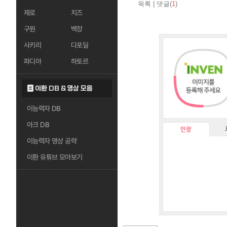
목록
|
댓글(
1
)
제로
치즈
구원
백장
사키리
다포딜
파디아
하토르
이환 DB & 영상 모음
이능력자 DB
아크 DB
인장
이능력자 영상 공략
이환 유튜브 모아보기