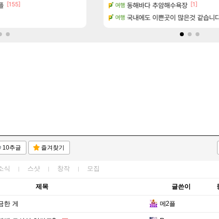
[155]
[1]
플
15시즌 엘드루인 이거 요물이네요
동해바다 추암해수욕장
디아4
여행
마치고.. (feat. 리아)
국내에도 이쁜곳이 많은것 같습니
통수칠래현 통수 & 푱비서 제
리니지 클래식
여행
10추글
즐겨찾기
소식
스샷
창작
모집
제목
글쓴이
금한 게
메2플