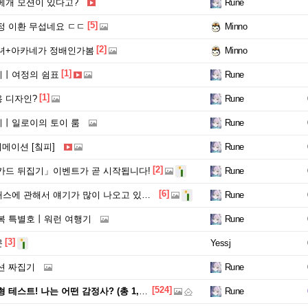
베개 모션이 있다고?
Rune
[5]
정 이환 무섭네요 ㄷㄷ
Minno
[2]
녀+아카네가 정배인가봄
Minno
[1]
리丨여정의 쉼표
Rune
[1]
 디자인?
Rune
丨일로이의 토이 룸
Rune
니메이션 [칰피]
Rune
[2]
카드 뒤집기」이벤트가 곧 시작됩니다!
Rune
[6]
에 관해서 얘기가 많이 나오고 있네요
Rune
복 특별호丨워런 여행기
Rune
[3]
문
Yessj
션 짜집기
Rune
[524]
트! 나는 어떤 감정사? (총 1,000이니 지급)
Rune