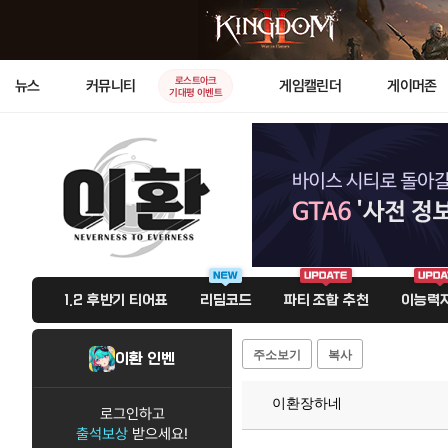
로스트아크
뉴스
커뮤니티
게임캘린더
게이머존
기대평 이벤트
1.2 후반기 티어표
리딤코드
파티 조합 추천
이능력자
주소보기
복사
이환 인벤
이환장하네
로그인하고
출석보상
받으세요!