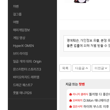
차벤
걸그룹
여행
해외게임정보
게임 영상
HyperX OMEN
브이 라이징
일곱 개의 대죄: Origin
목록
다음글
이전글
몬스터헌터 스토리즈3
바이오하자드 레퀴엠
지금 뜨는
핫벤
드래곤 퀘스트7
풋볼 매니저26
[74]
[1]
무위키 실검 1위인 김규원
CXMT, D램 매출 점유율 7%…글로벌 4위로 부상
아스오라 성우 정
똘끼형 다 좋은데 해외작
리니지 클래식
아스오라
[48]
가르딘 나메 320줄 11시 유기 택틱 소개
발 원가 압박, 메인보드값 오르나
D.Mon 애니메이션
아키츠 아키나 성
오버워치
아스오라
[179]
 게 왜 쌀숭이임?
크드 1.06 패치노트 (8/5)
하이퍼 부스트 이후 
모든 성소 위치 공략 
검은사막
비스트