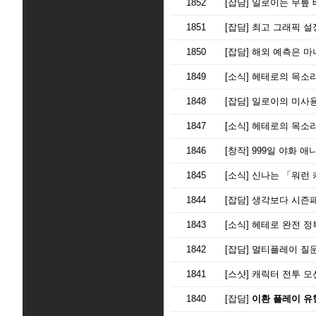
1852
[잡담]
일로이는 무릎 
1851
[잡담]
최고 그래픽 설
1850
[잡담]
해외 예측은 마
1849
[소식]
헤테로의 목소
1848
[잡담]
일로이의 미사용
1847
[소식]
헤테로의 목소리
1846
[창작]
999일 야화 애
1845
[소식]
신나는 「워런 
1844
[잡담]
생각보다 시즌패스
1843
[소식]
헤테로 완전 정
1842
[잡담]
멀티플레이 질
1841
[스샷]
캐릭터 전투 모
1840
[잡담]
이환 플레이 유형 테스