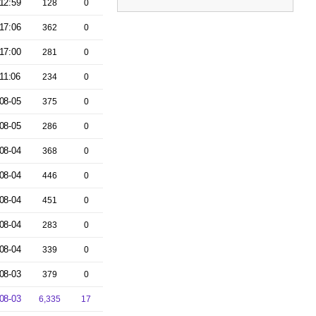
12:59
128
0
17:06
362
0
17:00
281
0
11:06
234
0
08-05
375
0
08-05
286
0
08-04
368
0
08-04
446
0
08-04
451
0
08-04
283
0
08-04
339
0
08-03
379
0
08-03
6,335
17