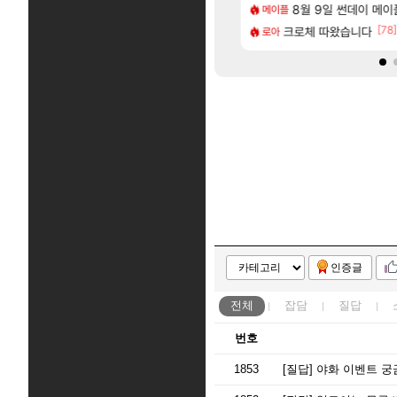
[85]
 샤타 안 나왔다고 진짜 화내는 사람도 있네
 3사, 2027년 생산분 완판?
8월 9일 썬데이 메이
스누피냥님
메이플
명조
[38]
[78]
시위 막은 예수
사쿠라 마이 성우 정보 및 주요 필모
크로체 따왔습니다
프롤로그 테스트를 
로아
리밋제로
인증글
전체
잡담
질답
번호
1853
[질답]
야화 이벤트 궁