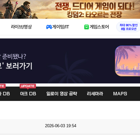
X
최대 90% 할인
라이브/영상
게이밍/IT
게임스토어
8월 프로모션
 DB
아크 DB
일로이 영상 공략
리세마라
MAPS
2026-06-03 19:54