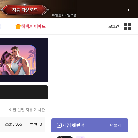
혜택.아이마트
로그인
인
벤
전
체
사
이
트
맵
이환 인벤 자유 게시판
조회:
356
추천:
0
게임 캘린더
더보기+