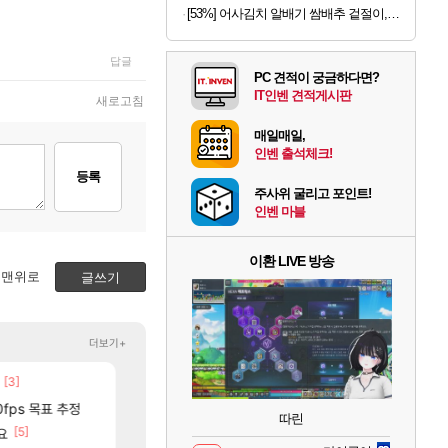
[53%] 어사김치 알배기 쌈배추 겉절이, 2kg, 1개
답글
PC 견적이 궁금하다면?
IT인벤 견적게시판
새로고침
매일매일,
인벤 출석체크!
등록
주사위 굴리고 포인트!
인벤 마블
이환 LIVE 방송
맨위로
글쓰기
더보기+
[3]
[9]
[74]
다는 생각임
현재 나무위키 실검 1위인 김규원
중국 CXMT, D램 매출 점유율 7%…글로벌 4위로 부상
메이플
해외겜
[257]
[
제합니다.
0fps 목표 추정
ㅇㅂ) 벨가르딘 나메 320줄 11시 유기 택틱 소개
AI발 원가 압박, 메인보드값 오르나
로아
해외겜
따린
]
[5]
[179]
요
골드 파는 게 왜 쌀숭이임?
리싱크드 1.06 패치노트 (8/5)
로아
리싱크드