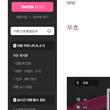
[잡담]
로그인
회원가입
ID/PW 찾기
우효
이환 커뮤니티 & 소식
자유 게시판
└
질문과 답변
└
패치 · 이벤트 · 소식
└
친구 · 파티 찾기
이환 뉴스 모음
실시간 이환 필수 정보
1.2 후반기 티어표