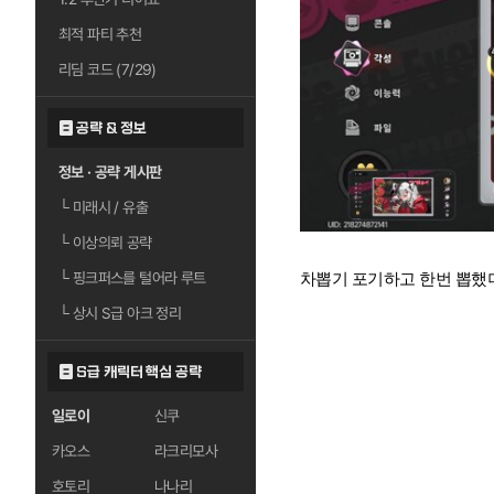
최적 파티 추천
리딤 코드 (7/29)
공략 & 정보
정보 · 공략 게시판
└
미래시 / 유출
└
이상의뢰 공략
└
핑크퍼스를 털어라 루트
차뽑기 포기하고 한번 뽑했
└
상시 S급 아크 정리
S급 캐릭터 핵심 공략
일로이
신쿠
카오스
라크리모사
호토리
나나리