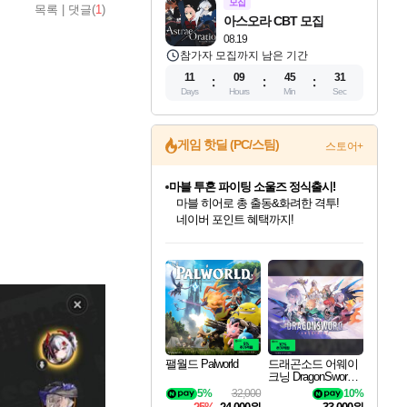
모집
목록
|
댓글(
1
)
아스오라 CBT 모집
08.19
참가자 모집까지 남은 기간
11
09
45
30
Days
Hours
Min
Sec
게임 핫딜 (PC/스팀)
스토어+
마블 투혼 파이팅 소울즈 정식출시!
마블 히어로 총 출동&화려한 격투!
네이버 포인트 혜택까지!
인벤게임즈 8월 특별 할인!
드래곤소드: 어웨이크닝 입점!
문명 7 특별 할인!
귀무자: 검의 길 예약 판매 중!
비스트 오브 리인카네이션 정식 출시!
커세어 코브 출시 기념 할인!
더 렐릭 퍼스트 가디언 정식 출시
베데스다 40주년 기념 할인 중!
캡콤 프렌차이즈 할인 진행 중!
캡콤 일부 상품 상시 할인
스타워즈 은하계 레이서
로블록스 기프트 카드 공식 입점
인기 퍼블리셔 모음!
스팀으로 만나는 드래곤소드!
조선&고려 DLC 출시 예정
10% 할인과
게임프릭 신작 IP
해적'섬'을 발전시키자!
설화x하드코어 액션!
베데스다의 명작들을
몬헌, 바하 등 인기 IP를
몬헌 와일즈 & 드래곤즈 도그마2
인벤게임즈에서 10% 추가 적립
Robux를 가장 안전하고
최대 90% 할인가를 만나보세요!
네이버혜택과 함께 만나보세요!
50%할인&추가 적립까지!
이니&베니 혜택까지!
네이버 혜택가와 함께 예약하세요!
할인&네이버혜택으로 만나보세요!
네이버페이 혜택과 만나보세요!
40주년 프로모션으로 만나보세요!
할인가에 만나보세요!
일부 에디션 상시 할인!
혜택으로 예약 판매 중
편안하게 충전하세요
팰월드 Palworld
드래곤소드 어웨이
크닝 DragonSword A
wakening
5%
32,000
10%