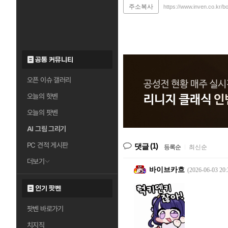
주소복사
https://www.inven.co.kr/b
공통 커뮤니티
오픈 이슈 갤러리
오늘의 핫벤
오늘의 팟벤
AI 그림 그리기
PC 견적 게시판
(1)
댓글
등록순
|
최신순
더보기
바이브카흐
(2026-06-03 20:
인기 팟벤
팟벤 바로가기
치지직