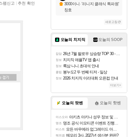
스팸신고
추천 확인
3000이니
·
'리니지 클래식 특파원'
칭호
새로고침
오늘의 치지직
오늘의 SOOP
26년 7월 팔로우 상승량 TOP 30 - 월간 치지직
잡담
치지직 애플TV 앱 출시
정보
룩삼 니니 초대석 안내
정보
봉누도2 두 번째 티저 - 일상
클립
2026 치지직 이리대회 오픈컵 안내
정보
더보기+
오늘의 팟벤
오늘의 핫벤
아키츠 아키나 성우 정보 및 주요 필모
아스오라
명조 공식 이모티콘 이벤트 진행해봤습니다! 참여부터 추첨까지????
명조
모든 바우에라 업그레이드 아이템 획득 위치 공략 (89개)
비스트
메모리 3사, 2027년 생산분 완판?
해외겜