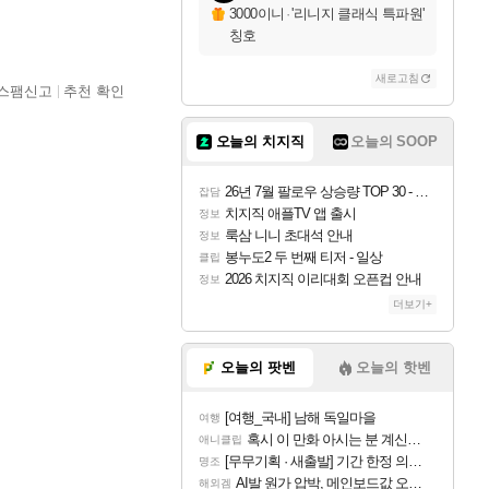
3000이니
·
'리니지 클래식 특파원'
칭호
새로고침
스팸신고
추천 확인
오늘의 치지직
오늘의 SOOP
26년 7월 팔로우 상승량 TOP 30 - 월간 치지직
잡담
치지직 애플TV 앱 출시
정보
룩삼 니니 초대석 안내
정보
봉누도2 두 번째 티저 - 일상
클립
2026 치지직 이리대회 오픈컵 안내
정보
더보기+
오늘의 팟벤
오늘의 핫벤
[여행_국내] 남해 독일마을
여행
혹시 이 만화 아시는 분 계신가요
애니클립
[무무기획 · 새출발] 기간 한정 의뢰 이벤트
명조
AI발 원가 압박, 메인보드값 오르나
해외겜