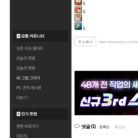
5
5
5
공통 커뮤니티
주소복사
https://www.inven.co.kr/b
오픈 이슈 갤러리
오늘의 핫벤
오늘의 팟벤
AI 그림 그리기
PC 견적 게시판
더보기
인기 팟벤
(1)
팟벤 바로가기
댓글
등록순
|
최신순
치지직