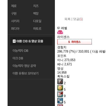
제로
치즈
구원
백장
목록
|
댓글(
1
)
사키리
다포딜
레벨
파디아
하토르
라이센스
이환 DB & 영상 모음
경험치
이능력자 DB
286,778
(7%)
/ 310,001
( 다음 레벨까
포인트
아크 DB
이니
273,053
베니
2,671
이능력자 영상 공략
명성
14,958
이환 유튜브 모아보기
획득스킬
2
5
9
5