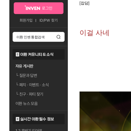
[잡담]
로그인
회원가입
ID/PW 찾기
이걸 사네
이환 커뮤니티 & 소식
자유 게시판
└
질문과 답변
└
패치 · 이벤트 · 소식
└
친구 · 파티 찾기
이환 뉴스 모음
실시간 이환 필수 정보
1.2 후반기 티어표