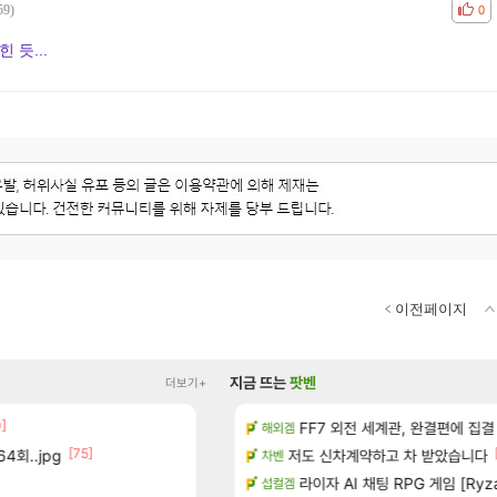
59)
공감
비공
0
 듯...
이전페이지
지금 뜨는
팟벤
더보기+
0]
[14]
치노트 (8/5)
방금 일어난일
FF7 외전 세계관, 완결편에 집결
리니지M
해외겜
[75]
[152]
4회..jpg
 메인보드값 오르나
8월 9일 썬데이 메이플
저도 신차계약하고 차 받았습니다
메이플
차벤
[1]
[10
출 점유율 7%…글로벌 4위로 부상
챌린저#77777 저격했습니다!
라이자 AI 채팅 RPG 게임 [RyzaCh
메이플
섭컬겜