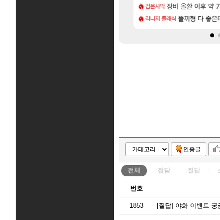
[1]
영애짤 찾았다
다 추암해수욕장
장비 올환 이후 약 
메모리 3사, 202
검은사막
해외겜
[7]
도 이쁜곳이 많은것 같습니다
on 애니메이션 영웅 시네마틱
아사쿠라 마이 성
똘끼형 다 좋은데 해외작
리니지 클래식
아스오라
인증글
전체
잡담
질답
번호
1853
[질답]
야화 이벤트 궁