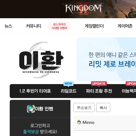
로스트아크
뉴스
커뮤니티
게임캘린더
게이머존
기대평 이벤트
1.2 후반기 티어표
리딤코드
파티 조합 추천
이능력자
주소보기
복사
이환 인벤
Minno
로그인하고
출석보상
받으세요!