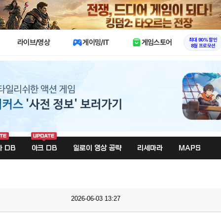
X
최대 90% 할인
라이브/영상
게이밍/IT
게임스토어
8월 프로모션
 DB
아크 DB
일로이 영상 공략
리세마라
MAPS
2026-06-03 13:27