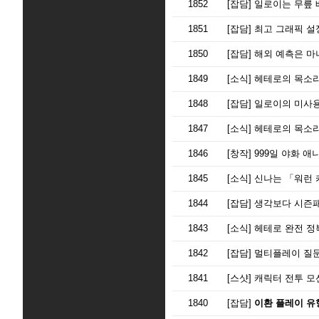
1852
[잡담]
일로이는 무릎 
1851
[잡담]
최고 그래픽 설
1850
[잡담]
해외 예측은 마
1849
[소식]
헤테로의 목소
1848
[잡담]
일로이의 미사용
1847
[소식]
헤테로의 목소리
1846
[창작]
999일 야화 애
1845
[소식]
신나는 「워런 
1844
[잡담]
생각보다 시즌패스
1843
[소식]
헤테로 완전 정
1842
[잡담]
멀티플레이 질
1841
[스샷]
캐릭터 전투 모
1840
[잡담]
이환 플레이 유형 테스