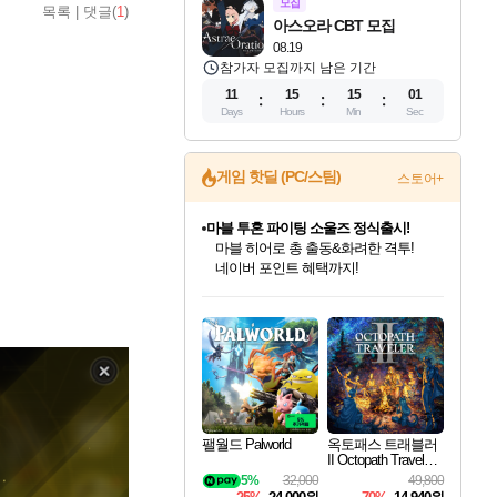
모집
목록
|
댓글(
1
)
아스오라 CBT 모집
08.19
참가자 모집까지 남은 기간
11
15
14
59
Days
Hours
Min
Sec
게임 핫딜 (PC/스팀)
스토어+
귀무자: 검의 길 예약 판매 중!
10% 할인과
이니&베니 혜택까지!
인벤게임즈 8월 특별 할인!
드래곤소드: 어웨이크닝 입점!
문명 7 특별 할인!
마블 투혼 파이팅 소울즈 정식출시!
비스트 오브 리인카네이션 정식 출시!
커세어 코브 출시 기념 할인!
더 렐릭 퍼스트 가디언 정식 출시
베데스다 40주년 기념 할인 중!
캡콤 프렌차이즈 할인 진행 중!
캡콤 일부 상품 상시 할인
스타워즈 은하계 레이서
로블록스 기프트 카드 공식 입점
인기 퍼블리셔 모음!
스팀으로 만나는 드래곤소드!
조선&고려 DLC 출시 예정
마블 히어로 총 출동&화려한 격투!
게임프릭 신작 IP
해적'섬'을 발전시키자!
설화x하드코어 액션!
베데스다의 명작들을
몬헌, 바하 등 인기 IP를
몬헌 와일즈 & 드래곤즈 도그마2
인벤게임즈에서 10% 추가 적립
Robux를 가장 안전하고
최대 90% 할인가를 만나보세요!
네이버혜택과 함께 만나보세요!
50%할인&추가 적립까지!
네이버 포인트 혜택까지!
네이버 혜택가와 함께 예약하세요!
할인&네이버혜택으로 만나보세요!
네이버페이 혜택과 만나보세요!
40주년 프로모션으로 만나보세요!
할인가에 만나보세요!
일부 에디션 상시 할인!
혜택으로 예약 판매 중
편안하게 충전하세요
팰월드 Palworld
옥토패스 트래블러
II Octopath Traveler I
I
5%
32,000
49,800