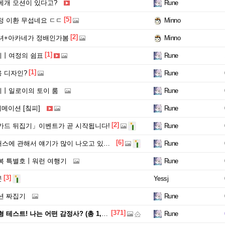
베개 모션이 있다고?
Rune
[5]
정 이환 무섭네요 ㄷㄷ
Minno
[2]
녀+아카네가 정배인가봄
Minno
[1]
리丨여정의 쉼표
Rune
[1]
 디자인?
Rune
丨일로이의 토이 룸
Rune
니메이션 [칰피]
Rune
[2]
카드 뒤집기」이벤트가 곧 시작됩니다!
Rune
[6]
에 관해서 얘기가 많이 나오고 있네요
Rune
복 특별호丨워런 여행기
Rune
[3]
문
Yessj
션 짜집기
Rune
[371]
트! 나는 어떤 감정사? (총 1,000이니 지급)
Rune