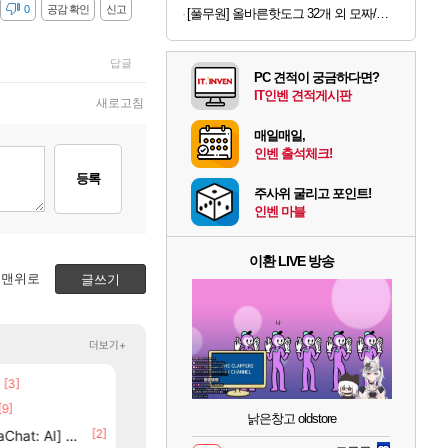
감
0
공감 확인
신고
[풀무원] 올바른핫도그 32개 외 모짜/탱글/체다 골라담기
답글
PC 견적이 궁금하다면?
IT인벤 견적게시판
새로고침
매일매일,
인벤 출석체크!
등록
주사위 굴리고 포인트!
인벤 마블
이환 LIVE 방송
맨위로
글쓰기
더보기+
[3]
[75]
[1]
크로체 따왔습니다
7년만에 가족여행을 다녀왔습니다.
로아
여행
[9]
[69]
부산 헌혈 먹튀 ㄷㄷ..
비스트 오브 리인카네이션 정보/공략글 모음
메이플
비스트
낡은창고 oldstore
6]
[2]
[3]
[2
at: AI] 공개
고양이를 도구로 쓰는 인방 하꼬 스트리머 박제합니다.
혹시 이 만화 아시는 분 계신가요
로아
애니클립