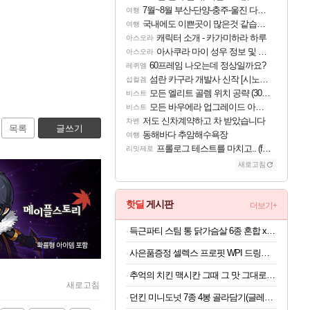
7월~8월 부산-단양-충주-울진 다녀왔어요~
여행
국내에도 이쁜곳이 많은것 같습니다
여행
캐릭터 소개 - 카가미하라 하루
아스오라
아사쿠라 마이 성우 정보 및 주요 필모
아스오라
60프레임 나오는데 정상일까요?
레퀴엠
섬란 카구라 개발사 신작 [시노비 넥서스] 연내 출시 예정
섭컬겜
모든 엘리트 골렘 위치 공략 (30개) - 방랑 결투가
비스트
모든 바우에라 업그레이드 아이템 획득 위치 공략 (89개)
비스트
저도 신차계약하고 차 받았습니다
차벤
목록
글쓰기
동해바다 추암해수욕장
여행
프롤로그 테스트를 마치고.. (feat. 리아)
리밋제로
새로고침
핫딜
게시판
더보기+
득근파티 스팀 통 닭가슴살 6종 혼합 x 30팩 (1팩당 1,190원)
사은품증정 셀렉스 프로핏 WPI 드링크 330ML 초콜릿,코코넛,복숭아 중 택1
추억의 치킨 맥시칸 그때 그 맛 그대로 맥시칸 치킨 순살 봉 골라담기 2+2 총 4봉지
새로고침
던킨 미니도넛 7종 4봉 골라담기(글레이즈드/바바리안/초코링 외) 매장에서 먹던 그 맛!