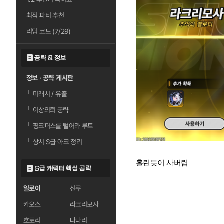
최적 파티 추천
리딤 코드 (7/29)
공략 & 정보
정보 · 공략 게시판
└
미래시 / 유출
└
이상의뢰 공략
└
핑크퍼스를 털어라 루트
└
상시 S급 아크 정리
홀린듯이 사버림
S급 캐릭터 핵심 공략
일로이
신쿠
카오스
라크리모사
호토리
나나리