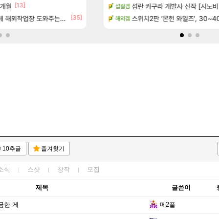
[13]
7개월
7년 생산분 완판?
하이퍼 부스트 이후 길 잃은 뉴비
섬란 카구라 개발사 신작 [시노비 넥서
검은사막
섭컬겜
[35]
[
우 정보 및 주요 필모
업장 도와주는 짓은 좀 아니지않냐?
보상 공지 나온거 10추 하니 올리자
스위치2판 ‘몬헌 와일즈’, 30~4
로아
해외겜
10추글
즐겨찾기
소식
스샷
창작
모집
제목
글쓴이
금한 게
메2플