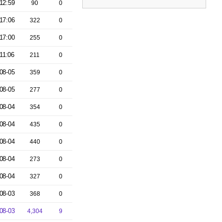
12:59
90
0
17:06
322
0
17:00
255
0
11:06
211
0
08-05
359
0
08-05
277
0
08-04
354
0
08-04
435
0
08-04
440
0
08-04
273
0
08-04
327
0
08-03
368
0
08-03
4,304
9