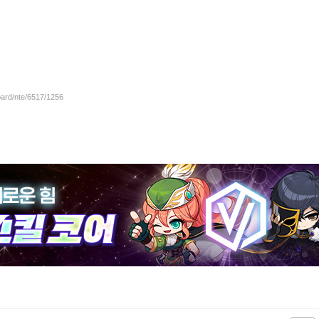
oard/nte/6517/1256