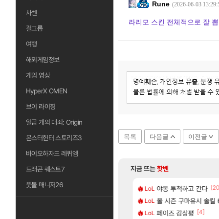
Rune
(2026-06-03 13:29:
차벤
라리모 스킨 전체적으로 잘 뽑힌
걸그룹
여행
해외게임정보
게임 영상
HyperX OMEN
브이 라이징
일곱 개의 대죄: Origin
목록
다음글
이전글
몬스터헌터 스토리즈3
바이오하자드 레퀴엠
지금 뜨는
핫벤
드래곤 퀘스트7
풋볼 매니저26
[75]
[1]
[2
따왔습니다
에 가족여행을 다녀왔습니다.
야동 투척하고 간다
리싱크드 1.06 패
LoL
리싱크드
[69]
혈 먹튀 ㄷㄷ..
트 오브 리인카네이션 정보/공략글 모음
올 시즌 구마유시 솔킬 6
AI발 원가 압박,
LoL
해외겜
[3]
[234]
[4]
구로 쓰는 인방 하꼬 스트리머 박제합니다.
시 이 만화 아시는 분 계신가요
페이즈 감상평
중국 CXMT, D램 매
LoL
해외겜