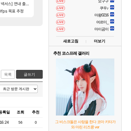
모구구
LIVE
[11]
[1]
분들!
스] 연내 출시 예정
페이즈 영애짤 찾았다
동해바다 추암해수욕장
LoL
여행
쿠우♪
LIVE
84]
[7]
0fps 목표 추정
국내에도 이쁜곳이 많은것 같습니다
D.Mon 애니메이션 영웅 시네마틱
오버워치
여행
마왕0216
LIVE
여르미_
LIVE
마이곰이
LIVE
새로고침
더보기
추천 코스프레 갤러리
목록
글쓰기
등록일
조회
추천
그 비스크돌은 사랑을 한다 코마 키타가
16:24
56
0
와 마린 리즈큥 ver