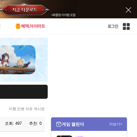
혜택.아이마트
로그인
인
벤
전
체
사
이
트
맵
이환 인벤 자유 게시판
조회:
497
추천:
0
게임 캘린더
더보기+