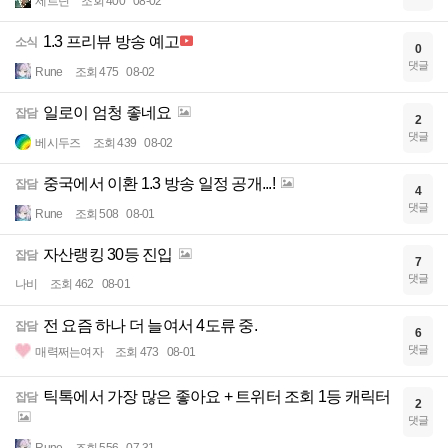
제르딘
조회 400
08-02
1.3 프리뷰 방송 예고
소식
0
댓글
Rune
조회 475
08-02
일로이 엄청 좋네요
잡담
2
댓글
베시두즈
조회 439
08-02
중국에서 이환 1.3 방송 일정 공개...!
잡담
4
댓글
Rune
조회 508
08-01
자산랭킹 30등 진입
잡담
7
댓글
나비
조회 462
08-01
전 요즘 하나 더 늘여서 4도류 중.
잡담
6
댓글
매력쩌는여자
조회 473
08-01
틱톡에서 가장 많은 좋아요 + 트위터 조회 1등 캐릭터
잡담
2
댓글