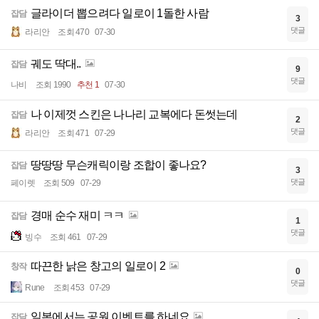
글라이더 뽑으려다 일로이 1돌한 사람
잡담
3
댓글
라리안
조회 470
07-30
궤도 딱대..
잡담
9
댓글
나비
조회 1990
추천 1
07-30
나 이제껏 스킨은 나나리 교복에다 돈썻는데
잡담
2
댓글
라리안
조회 471
07-29
땅땅땅 무슨캐릭이랑 조합이 좋나요?
잡담
3
댓글
페이렛
조회 509
07-29
경매 순수 재미 ㅋㅋ
잡담
1
댓글
빙수
조회 461
07-29
따끈한 낡은 창고의 일로이 2
창작
0
댓글
Rune
조회 453
07-29
일본에서는 공원 이벤트를 하네요
잡담