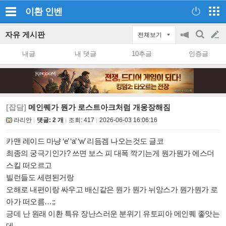
이환
인벤
자유 게시판
전체보기
공
검
글
지
색
내글
내 댓글
10추글
인증글
on/off
쓰
기
[잡담]
메인퀘가 뭔가 로스트아크처럼 개웅장해짐
라리안
댓글: 2 개
조회:
417
2026-06-03 16:06:16
카맨 레이드 마냥 ‘e’ ‘a’ ‘w’ 리듬겜 나오는것도 글코
최종의 궁극기인가? 쓰면 보스 피 대폭 깍기는게 뭔가뭔가 에스더
스킬 떠오르고
빌런들도 세련된거랑
오해로 내편이랑 싸우고 배신같은 뭔가 뭔가 뉘앙스가 뭔가뭔가 로
아가 떠오름…;;
긍데 난 원래 이환 특유 장난스러운 분위기 유토피아 메인퀘 좋앗는
데