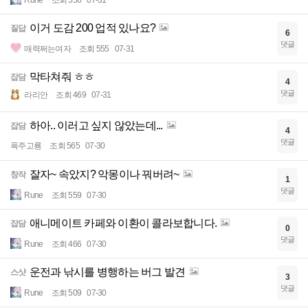
Rune
조회 556
07-31
이거 도감 200 업적 있나요?
질답
6
댓글
매력쩌는여자
조회 555
07-31
막타쳐줘 ㅎㅎ
잡담
4
댓글
라리안
조회 469
07-31
하아.. 이러고 싶지 않았는데...
잡담
4
댓글
폭주고룡
조회 565
07-30
잘자~ 속았지? 악몽이나 꿔버려~
창작
1
댓글
Rune
조회 559
07-30
애니메이트 카페와 이환이 콜라보합니다.
잡담
0
댓글
Rune
조회 466
07-30
운전과 낚시를 병행하는 버그 발견
스샷
3
댓글
Rune
조회 509
07-30