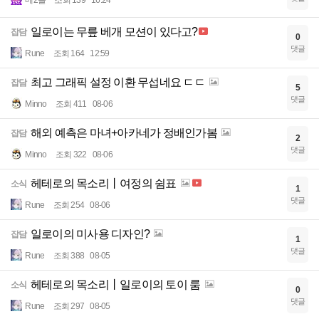
메2플
조회 139
16:24
일로이는 무릎 베개 모션이 있다고?
잡담
0
댓글
Rune
조회 164
12:59
최고 그래픽 설정 이환 무섭네요 ㄷㄷ
잡담
5
댓글
Minno
조회 411
08-06
해외 예측은 마녀+아카네가 정배인가봄
잡담
2
댓글
Minno
조회 322
08-06
헤테로의 목소리丨여정의 쉼표
소식
1
댓글
Rune
조회 254
08-06
일로이의 미사용 디자인?
잡담
1
댓글
Rune
조회 388
08-05
헤테로의 목소리丨일로이의 토이 룸
소식
0
댓글
Rune
조회 297
08-05