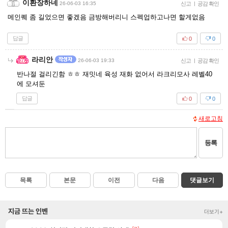
이환장하네
26-06-03 16:35
신고
|
공감 확인
메인퀘 좀 길었으면 좋겠음 금방해버리니 스펙업하고나면 할게없음
답글
0
0
라리안
26-06-03 19:33
신고
|
공감 확인
반나절 걸리긴함 ㅎㅎ 재밋네 육성 재화 없어서 라크리모사 레벨40
에 모셔둔
답글
0
0
새로고침
등록
목록
본문
이전
다음
댓글보기
지금 뜨는 인벤
더보기+