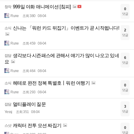
999일 야화 애니메이션 [칰피]
창작
0
댓글
Rune
조회 380
08-04
신나는 「워런 카드 뒤집기」이벤트가 곧 시작됩니다!
소식
2
댓글
Rune
조회 459
08-04
생각보다 시즌패스에 관해서 얘기가 많이 나오고 있네
잡담
6
요
댓글
Rune
조회 464
08-04
헤테로 완전 정복 특별호丨워런 여행기
소식
0
댓글
Rune
조회 293
08-04
멀티플레이 질문
잡담
3
댓글
Yessj
조회 351
08-04
캐릭터 전투 모션 짜집기
스샷
0
댓글