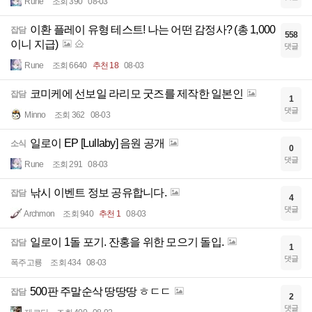
Rune
조회 390
08-03
이환 플레이 유형 테스트! 나는 어떤 감정사? (총 1,000
잡담
558
이니 지급)
댓글
Rune
조회 6640
추천 18
08-03
코미케에 선보일 라리모 굿즈를 제작한 일본인
잡담
1
댓글
Minno
조회 362
08-03
일로이 EP [Lullaby] 음원 공개
소식
0
댓글
Rune
조회 291
08-03
낚시 이벤트 정보 공유합니다.
잡담
4
댓글
Archmon
조회 940
추천 1
08-03
일로이 1돌 포기. 잔홍을 위한 모으기 돌입.
잡담
1
댓글
폭주고룡
조회 434
08-03
500판 주말순삭 땅땅땅 ㅎㄷㄷ
잡담
2
댓글