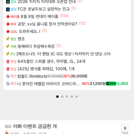
[7]
2026 치지직 이리대회 오픈컵 안내
정보
[1]
FC온 호날두보고 실망하는 민교
클립
[155]
8월 9일 썬데이 메이플
메이플
[12]
공장: xx님 옴니움 장서 안하셨어요?
와우
[7]
도와주세요..!
SOL
명조
명조
[1]
동해바다 추암해수욕장
여행
[페르소나5: 더 팬텀 X] 괴도 영상 l 타카마키 안·댄싱 스타
PV
64%할인 스파클 생수, 무라벨, 2L, 24개
핫딜
[42%] 명식품 파래김, 100매, 1개
핫딜
림월드 RimWorld
37,500원
20%
30,000원
특가
나 혼자만 레벨업 어라이즈 오버드라이브 디럭스 에디션 Solo Leveling Arise Overdrive Deluxe Edition
40%
31,200원
3,000
특가
야화 이벤트 궁금한 게
질답
0
댓글