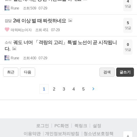
4
댓글
Rune
조회 509
07-29
2배 이상 벌 때 짜릿하네요
잡담
5
댓글
매력쩌는여자
조회 451
07-29
궤도 너머 「격랑의 고리」특별 노선이 곧 시작됩니
소식
0
다.
댓글
Rune
조회 400
07-29
최근
다음
검색
글쓰기
1
2
3
4
5
로그인
PC화면
퀵링크
설정
청소년보호정책
이용약관
개인정보처리방침
▲