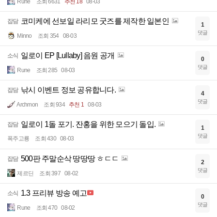
Rune
조회 6631
추천 18
08-03
코미케에 선보일 라리모 굿즈를 제작한 일본인
잡담
1
댓글
Minno
조회 354
08-03
일로이 EP [Lullaby] 음원 공개
소식
0
댓글
Rune
조회 285
08-03
낚시 이벤트 정보 공유합니다.
잡담
4
댓글
Archmon
조회 934
추천 1
08-03
일로이 1돌 포기. 잔홍을 위한 모으기 돌입.
잡담
1
댓글
폭주고룡
조회 430
08-03
500판 주말순삭 땅땅땅 ㅎㄷㄷ
잡담
2
댓글
제르딘
조회 397
08-02
1.3 프리뷰 방송 예고
소식
0
댓글
Rune
조회 470
08-02