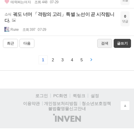
댓글
매력쩌는여자
조회 448
07-29
궤도 너머 「격랑의 고리」특별 노선이 곧 시작됩니
소식
0
다.
댓글
Rune
조회 397
07-29
최근
다음
검색
글쓰기
1
2
3
4
5
로그인
PC화면
퀵링크
설정
청소년보호정책
이용약관
개인정보처리방침
▲
불법촬영물신고안내
(주)
인
벤