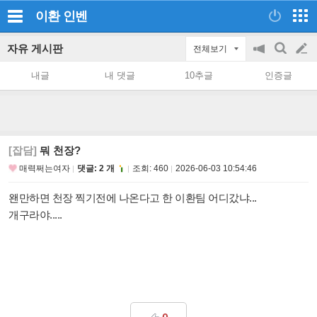
이환
인벤
자유 게시판
전체보기
공
검
글
지
색
내글
내 댓글
10추글
인증글
on/off
쓰
기
[잡담]
뭐 천장?
매력쩌는여자
댓글: 2 개
조회:
460
2026-06-03 10:54:46
왠만하면 천장 찍기전에 나온다고 한 이환팀 어디갔냐...
개구라야.....