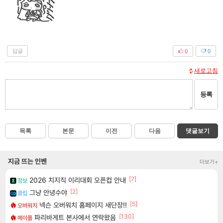
답글
0
0
새로고침
등록
목록
본문
이전
다음
댓글보기
지금 뜨는 인벤
더보기+
[7]
2026 치지직 이리대회 오픈컵 안내
정보
[2]
그냥 안녕수야
클립
[5]
넥슨 오버워치 홈페이지 새단장!!
오버워치
[130]
파리바게트 본사에서 연락왔음
메이플