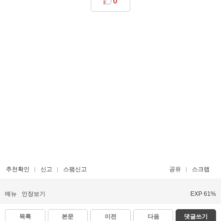
0
추천확인
신고
스팸신고
공유
스크랩
메뉴
인장보기
EXP 61%
목록
본문
이전
다음
댓글쓰기