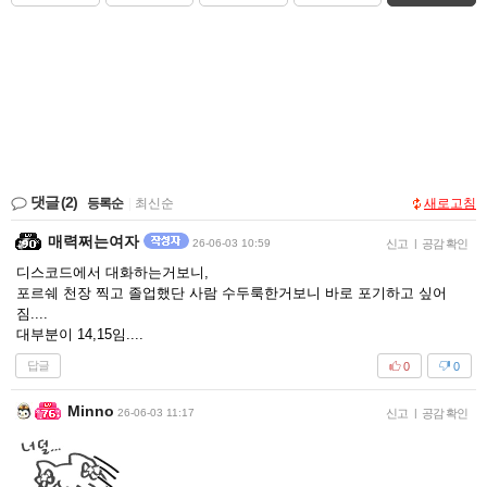
댓글
(2)
등록순
|
최신순
새로고침
매력쩌는여자
26-06-03 10:59
신고
|
공감 확인
디스코드에서 대화하는거보니,
포르쉐 천장 찍고 졸업했단 사람 수두룩한거보니 바로 포기하고 싶어
짐....
대부분이 14,15임....
답글
0
0
Minno
26-06-03 11:17
신고
|
공감 확인