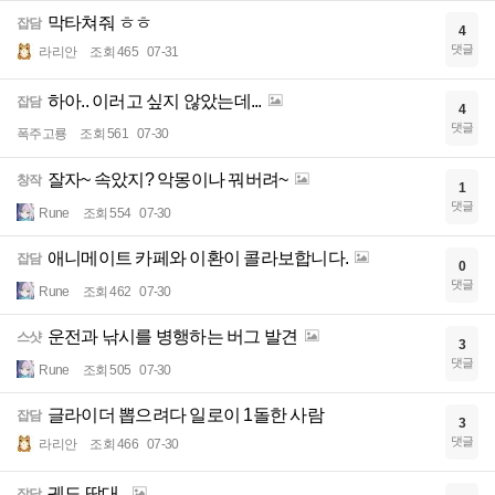
막타쳐줘 ㅎㅎ
잡담
4
댓글
라리안
조회 465
07-31
하아.. 이러고 싶지 않았는데...
잡담
4
댓글
폭주고룡
조회 561
07-30
잘자~ 속았지? 악몽이나 꿔버려~
창작
1
댓글
Rune
조회 554
07-30
애니메이트 카페와 이환이 콜라보합니다.
잡담
0
댓글
Rune
조회 462
07-30
운전과 낚시를 병행하는 버그 발견
스샷
3
댓글
Rune
조회 505
07-30
글라이더 뽑으려다 일로이 1돌한 사람
잡담
3
댓글
라리안
조회 466
07-30
궤도 딱대..
잡담