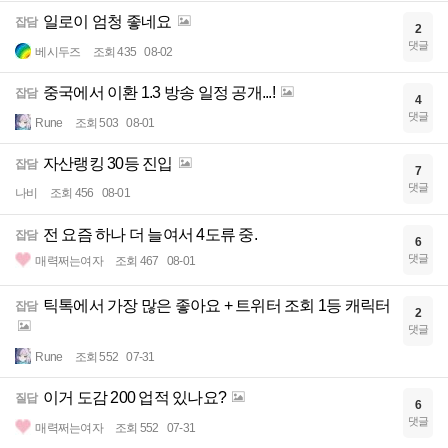
일로이 엄청 좋네요
잡담
2
댓글
베시두즈
조회 435
08-02
중국에서 이환 1.3 방송 일정 공개...!
잡담
4
댓글
Rune
조회 503
08-01
자산랭킹 30등 진입
잡담
7
댓글
나비
조회 456
08-01
전 요즘 하나 더 늘여서 4도류 중.
잡담
6
댓글
매력쩌는여자
조회 467
08-01
틱톡에서 가장 많은 좋아요 + 트위터 조회 1등 캐릭터
잡담
2
댓글
Rune
조회 552
07-31
이거 도감 200 업적 있나요?
질답
6
댓글
매력쩌는여자
조회 552
07-31