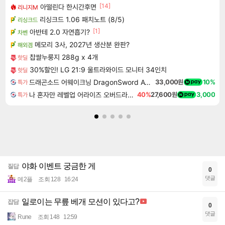
[14]
아떨린다 한시간후면
리니지M
리싱크드 1.06 패치노트 (8/5)
리싱크드
[1]
아반테 2.0 자연흡기?
차벤
메모리 3사, 2027년 생산분 완판?
해외겜
찹쌀누룽지 288g x 4개
핫딜
30%할인! LG 21:9 울트라와이드 모니터 34인치
핫딜
드래곤소드 어웨이크닝 DragonSword Awakening
33,000원
10%
특가
나 혼자만 레벨업 어라이즈 오버드라이브 Solo Leveling Arise
40%
27,600원
3,000
특가
야화 이벤트 궁금한 게
질답
0
댓글
메2플
조회 128
16:24
일로이는 무릎 베개 모션이 있다고?
잡담
0
댓글
Rune
조회 148
12:59