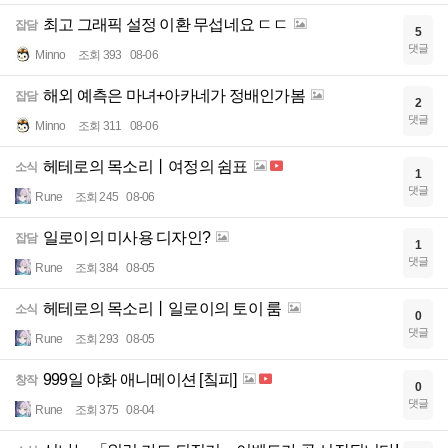
최고 그래픽 설정 이환 무섭네요 ㄷㄷ
잡담
5
댓글
Minno
조회 393
08-06
해외 예측은 마녀+아카네가 정배인가봄
잡담
2
댓글
Minno
조회 311
08-06
헤테로의 목소리丨여정의 쉼표
소식
1
댓글
Rune
조회 245
08-06
일로이의 미사용 디자인?
잡담
1
댓글
Rune
조회 384
08-05
헤테로의 목소리丨일로이의 토이 룸
소식
0
댓글
Rune
조회 293
08-05
999일 야화 애니메이션 [칰피]
창작
0
댓글
Rune
조회 375
08-04