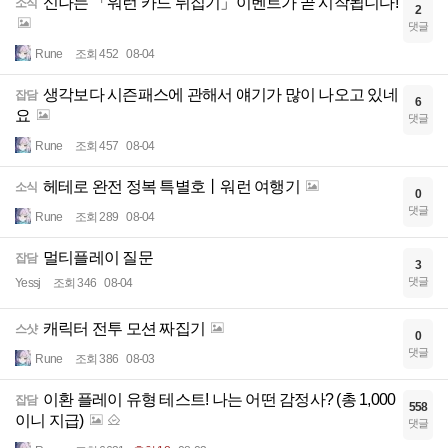
신나는 「워런 카드 뒤집기」이벤트가 곧 시작됩니다!
소식
2
댓글
Rune
조회 452
08-04
생각보다 시즌패스에 관해서 얘기가 많이 나오고 있네
잡담
6
요
댓글
Rune
조회 457
08-04
헤테로 완전 정복 특별호丨워런 여행기
소식
0
댓글
Rune
조회 289
08-04
멀티플레이 질문
잡담
3
댓글
Yessj
조회 346
08-04
캐릭터 전투 모션 짜집기
스샷
0
댓글
Rune
조회 386
08-03
이환 플레이 유형 테스트! 나는 어떤 감정사? (총 1,000
잡담
558
이니 지급)
댓글