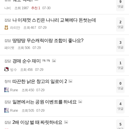
9
댓글
나비
조회 1987
추천 1
07-30
나 이제껏 스킨은 나나리 교복에다 돈썻는데
잡담
2
댓글
라리안
조회 467
07-29
땅땅땅 무슨캐릭이랑 조합이 좋나요?
잡담
3
댓글
페이렛
조회 506
07-29
경매 순수 재미 ㅋㅋ
잡담
1
댓글
빙수
조회 456
07-29
따끈한 낡은 창고의 일로이 2
창작
0
댓글
Rune
조회 450
07-29
일본에서는 공원 이벤트를 하네요
잡담
4
댓글
Rune
조회 505
07-29
2배 이상 벌 때 짜릿하네요
잡담
5