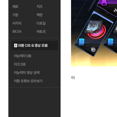
제로
치즈
구원
백장
사키리
다포딜
파디아
하토르
이환 DB & 영상 모음
이능력자 DB
아크 DB
이능력자 영상 공략
아
이환 유튜브 모아보기