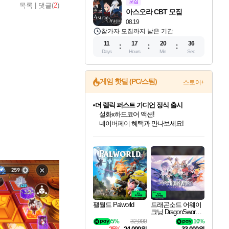
모집
목록
|
댓글(
2
)
아스오라 CBT 모집
08.19
참가자 모집까지 남은 기간
11
17
20
35
Days
Hours
Min
Sec
게임 핫딜 (PC/스팀)
스토어+
더 렐릭 퍼스트 가디언 정식 출시
설화x하드코어 액션!
네이버페이 혜택과 만나보세요!
인벤게임즈 8월 특별 할인!
드래곤소드: 어웨이크닝 입점!
문명 7 특별 할인!
마블 투혼 파이팅 소울즈 정식출시!
귀무자: 검의 길 예약 판매 중!
비스트 오브 리인카네이션 정식 출시!
커세어 코브 출시 기념 할인!
베데스다 40주년 기념 할인 중!
캡콤 프렌차이즈 할인 진행 중!
캡콤 일부 상품 상시 할인
스타워즈 은하계 레이서
로블록스 기프트 카드 공식 입점
인기 퍼블리셔 모음!
스팀으로 만나는 드래곤소드!
조선&고려 DLC 출시 예정
마블 히어로 총 출동&화려한 격투!
10% 할인과
게임프릭 신작 IP
해적'섬'을 발전시키자!
베데스다의 명작들을
몬헌, 바하 등 인기 IP를
몬헌 와일즈 & 드래곤즈 도그마2
인벤게임즈에서 10% 추가 적립
Robux를 가장 안전하고
최대 90% 할인가를 만나보세요!
네이버혜택과 함께 만나보세요!
50%할인&추가 적립까지!
네이버 포인트 혜택까지!
이니&베니 혜택까지!
네이버 혜택가와 함께 예약하세요!
할인&네이버혜택으로 만나보세요!
40주년 프로모션으로 만나보세요!
할인가에 만나보세요!
일부 에디션 상시 할인!
혜택으로 예약 판매 중
편안하게 충전하세요
팰월드 Palworld
드래곤소드 어웨이
크닝 DragonSword A
wakening
5%
32,000
10%