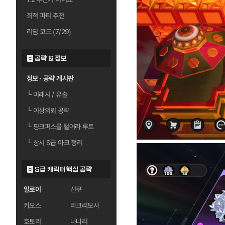
최적 파티 추천
리딤 코드 (7/29)
공략 & 정보
정보 · 공략 게시판
└
미래시 / 유출
└
이상의뢰 공략
└
핑크퍼스를 털어라 루트
└
상시 S급 아크 정리
S급 캐릭터 핵심 공략
일로이
신쿠
카오스
라크리모사
호토리
나나리