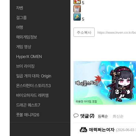
5
차벤
걸그룹
5
여행
주소복사
https://www.inven.co.kr/b
해외게임정보
게임 영상
HyperX OMEN
브이 라이징
일곱 개의 대죄: Origin
몬스터헌터 스토리즈3
바이오하자드 레퀴엠
드래곤 퀘스트7
풋볼 매니저26
(2)
댓글
등록순
|
최신순
매력쩌는여자
(2026-06-03 