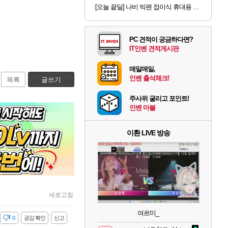
[오늘 끝딜] 나비 빅팬 접이식 휴대용 손 선풍기 저소음 BLDC 모터 4000mAh 샌드 카키
PC 견적이 궁금하다면?
IT인벤 견적게시판
매일매일,
인벤 출석체크!
목록
글쓰기
주사위 굴리고 포인트!
인벤 마블
이환 LIVE 방송
새로고침
여르미_
감
0
공감 확인
신고