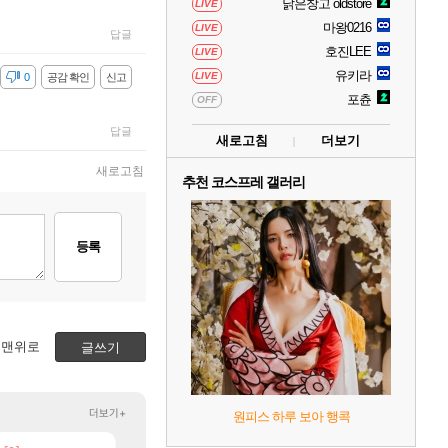
낡은창고 oldstore
LIVE
마왕0216
LIVE
답글
호진LEE
LIVE
유키라
LIVE
감
0
공감 확인
신고
포츈
OFF
답글
새로고침
더보기
새로고침
추천 코스프레 갤러리
등록
맨위로
글쓰기
더보기+
원피스 하루 보아 행콕