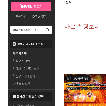
[잡담]
로그인
회원가입
ID/PW 찾기
바로 천장보네
이환 커뮤니티 & 소식
자유 게시판
└
질문과 답변
└
패치 · 이벤트 · 소식
└
친구 · 파티 찾기
이환 뉴스 모음
실시간 이환 필수 정보
1.2 후반기 티어표