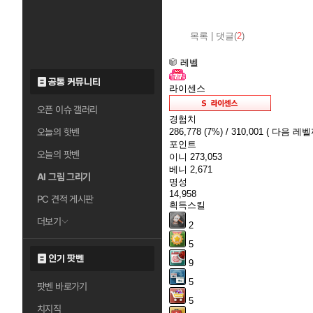
목록
|
댓글(
2
)
레벨
공통 커뮤니티
라이센스
오픈 이슈 갤러리
경험치
286,778
(7%)
/ 310,001
( 다음 레벨까
오늘의 핫벤
포인트
오늘의 팟벤
이니
273,053
베니
2,671
AI 그림 그리기
명성
14,958
PC 견적 게시판
획득스킬
더보기
2
5
인기 팟벤
9
5
팟벤 바로가기
5
치지직