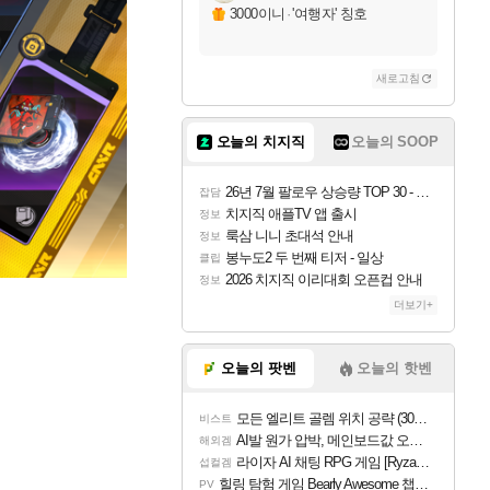
3000이니
·
'여행자' 칭호
새로고침
오늘의 치지직
오늘의 SOOP
26년 7월 팔로우 상승량 TOP 30 - 월간 치지직
잡담
치지직 애플TV 앱 출시
정보
룩삼 니니 초대석 안내
정보
봉누도2 두 번째 티저 - 일상
클립
2026 치지직 이리대회 오픈컵 안내
정보
더보기+
오늘의 팟벤
오늘의 핫벤
모든 엘리트 골렘 위치 공략 (30개) - 방랑 결투가
비스트
AI발 원가 압박, 메인보드값 오르나
해외겜
라이자 AI 채팅 RPG 게임 [RyzaChat: AI] 공개
섭컬겜
힐링 탐험 게임 Bearly Awesome 챕터 1 트레일러
PV