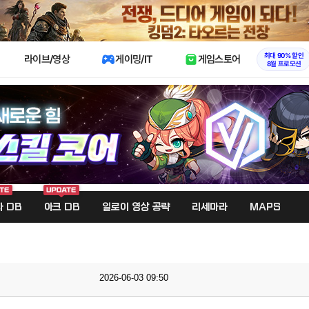
X
최대 90% 할인
라이브/영상
게이밍/IT
게임스토어
8월 프로모션
 DB
아크 DB
일로이 영상 공략
리세마라
MAPS
2026-06-03 09:50