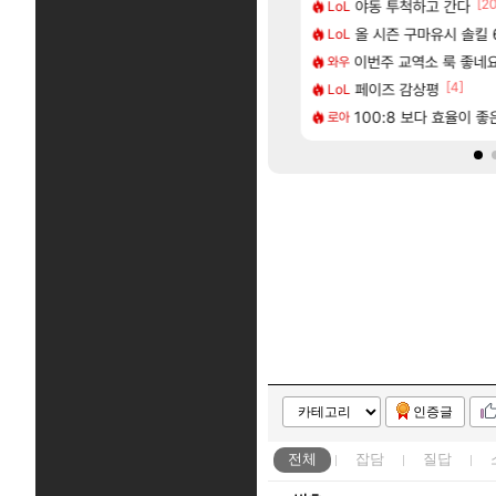
[66]
[2
혈 먹튀 ㄷㄷ..
2판 ‘몬헌 와일즈’, 30~40fps 목표 추정
야동 투척하고 간다
리싱크드 1.06 패
LoL
리싱크드
[74]
[1]
따왔습니다
에 가족여행을 다녀왔습니다.
올 시즌 구마유시 솔킬 6
국내에도 이쁜곳이 
LoL
여행
[212]
2인 40%글 존나 긁히네 씨발
트 오브 리인카네이션 정보/공략글 모음
이번주 교역소 룩 좋네요
AI발 원가 압박,
와우
해외겜
[35]
[4]
다 추암해수욕장
끼형 다 좋은데 해외작업장 도와주는 짓은 좀 아니지않냐?
페이즈 감상평
중국 CXMT, D램 매
LoL
해외겜
[3]
[221]
구로 쓰는 인방 하꼬 스트리머 박제합니다.
시 이 만화 아시는 분 계신가요
100:8 보다 효율이 
[무한대] 출시일, 
로아
섭컬겜
인증글
전체
잡담
질답