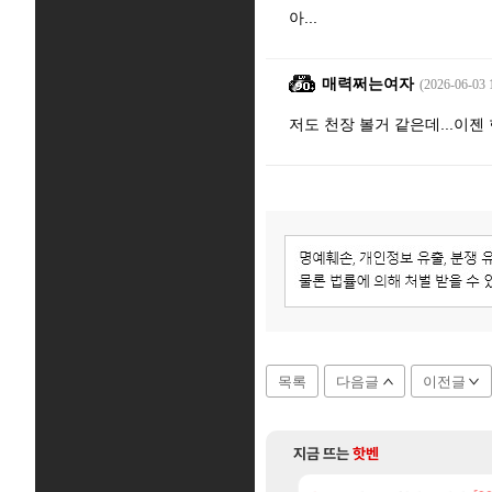
아...
매력쩌는여자
(2026-06-03 
저도 천장 볼거 같은데...이젠
목록
다음글
이전글
지금 뜨는
핫벤