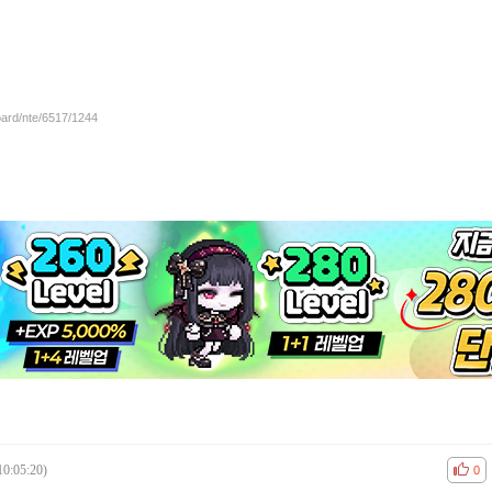
oard/nte/6517/1244
10:05:20)
공감
비공
0