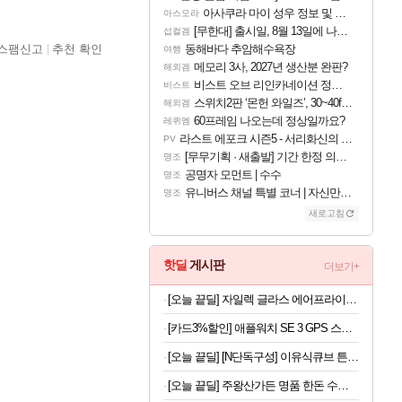
아사쿠라 마이 성우 정보 및 주요 필모
아스오라
[무한대] 출시일, 8월 13일에 나오나
섭컬겜
스팸신고
추천 확인
동해바다 추암해수욕장
여행
메모리 3사, 2027년 생산분 완판?
해외겜
비스트 오브 리인카네이션 정보/공략글 모음
비스트
스위치2판 ‘몬헌 와일즈’, 30~40fps 목표 추정
해외겜
60프레임 나오는데 정상일까요?
레퀴엠
라스트 에포크 시즌5 - 서리화신의 분노 티저
PV
[무무기획 · 새출발] 기간 한정 의뢰 이벤트
명조
공명자 모먼트 | 수수
명조
유니버스 채널 특별 코너 | 자신만의 스타일
명조
새로고침
핫딜
게시판
더보기+
[오늘 끝딜] 자일렉 글라스 에어프라이어 6L 대용량 유리 바스켓
[카드3%할인] 애플워치 SE 3 GPS 스타라이트, 40mm, 스타라이트 스포츠밴드 (S/M)
[오늘 끝딜] [N단독구성] 이유식큐브 튼튼이 웨이브킵 나눔용기 1700ml 3칸 4P + 290ml 4P
[오늘 끝딜] 주왕산가든 명품 한돈 수제 돼지갈비 800g, 1개