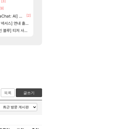
[3]
[66]
부산 헌혈 먹튀 ㄷㄷ..
스위치2판 ‘몬헌 와일즈’, 30~40fps 목표 추
메이플
해외겜
[9]
[74]
[1]
크로체 따왔습니다
7년만에 가족여행을 다녀왔습니다.
로아
여행
[2]
[212]
at: AI] 공개
신호등 2인 40%글 존나 긁히네 씨발
비스트 오브 리인카네이션 정보/공략글 모음
메이플
비스트
6]
[
스] 연내 출시 예정
동해바다 추암해수욕장
똘끼형 다 좋은데 해외작업장 도와주는 짓은 좀 아니지않냐?
리니지 클래식
여행
83]
[3]
[2
] 티저 사이트 오픈
고양이를 도구로 쓰는 인방 하꼬 스트리머 박제합니다.
혹시 이 만화 아시는 분 계신가요
로아
애니클립
목록
글쓰기