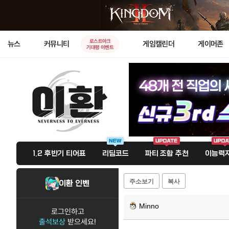
로스트아크
뉴스
커뮤니티
게임캘린더
게이머존
기대평 이벤트
1.2 후반기 티어표
리딤코드
파티 조합 추천
이능력자
주소보기
복사
이환 인벤
Minno
로그인하고
출석보상
받으세요!