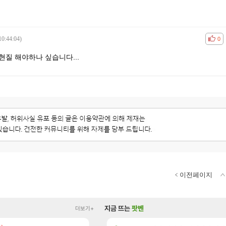
10:44:04)
공감
비공
0
 현질 해야하나 싶습니다...
이전페이지
지금 뜨는
팟벤
더보기+