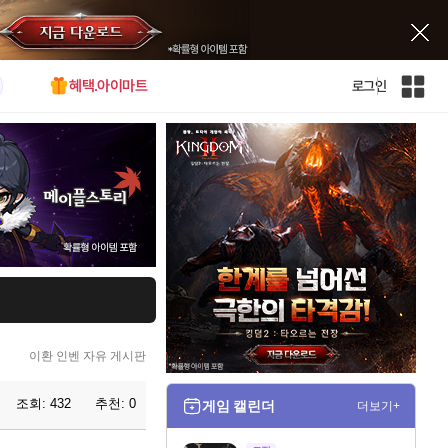
혜택.아이마트
로그인
인
벤
전
체
사
이
트
맵
이환 인벤 자유 게시판
조회:
432
추천:
0
게임 캘린더
더보기+