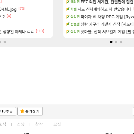
0]
[13]
치노트 (8/5)
장비 올환 이후 약 7개월
FF7 외전 세계관, 완결편에 집결
검은사막
해외겜
[70]
[150]
4회..jpg
많은것 같습니다
8월 9일 썬데이 메이플
저도 신차계약하고 차 받았습니다
메이플
차벤
[4]
[13]
 2
 메인보드값 오르나
방금 일어난일
라이자 AI 채팅 RPG 게임 [RyzaCh
리니지M
섭컬겜
[1]
[10
출 점유율 7%…글로벌 4위로 부상
챌린저#77777 저격했습니다!
섬란 카구라 개발사 신작 [시노비 넥서
메이플
섭컬겜
[110]
[
좋은 상향된 아제나 ㄷㄷ
8월 13일에 나오나
보상 공지 나온거 10추 하니 올리자
넷마블, 신작 서브컬쳐 게임 [펄 인 블루
로아
섭컬겜
10추글
즐겨찾기
소식
스샷
창작
모집