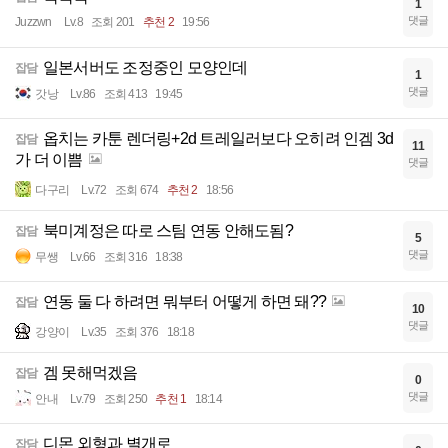
1
댓글
Juzzwn
Lv.8
조회 201
추천 2
19:56
일본서버도 조정중인 모양인데
잡담
1
댓글
갓낭
Lv.86
조회 413
19:45
옵치는 카툰 렌더링+2d 트레일러보다 오히려 인겜 3d
잡담
11
가 더 이쁨
댓글
다구리
Lv.72
조회 674
추천 2
18:56
북미계정은 따로 스팀 연동 안해도됨?
잡담
5
댓글
무쌩
Lv.66
조회 316
18:38
연동 둘 다 하려면 뭐부터 어떻게 하면 돼??
잡담
10
댓글
강양이
Lv.35
조회 376
18:18
겜 못해먹겠음
잡담
0
댓글
안내
Lv.79
조회 250
추천 1
18:14
디몬 외형과 별개로
잡담