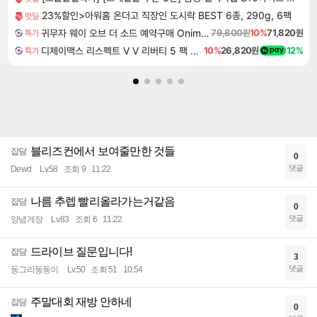
23%할인>아워홈 온더고 직장인 도시락 BEST 6종, 290g, 6팩
핫딜
귀무자 웨이 오브 더 소드 예약구매 Onimusha Way of the Sword
79,800원
10%
71,820원
특가
디제이맥스 리스펙트 V V 리버티 5 팩 DJMAX RESPECT V V Liberty 5 Pack DLC
10%
26,820원
12%
특가
블리즈컨에서 보여줄만한 것들
잡담
0
댓글
Dewd
Lv.58
조회 9
11:22
나름 추렙 빨리올라가는거같음
잡담
0
댓글
양념게장
Lv.83
조회 6
11:22
드라이브 질문입니다!
잡담
3
댓글
동그리동동이
Lv.50
조회 51
10:54
주말대회 재방 안하네
잡담
0