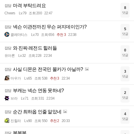
마격 부탁드려요
잡담
8
댓글
Cheers
Lv.79
조회 200
22:47
넥슨 이관전까진 무슨 퍼지데이인가?
잡담
5
댓글
클레마티스
Lv.70
조회 656
추천 3
22:38
와 진짜 레전드 힐러들
잡담
0
댓글
유아론
Lv.32
조회 228
22:34
사실 디몬은 전국민 몰카가 아닐까?
잡담
3
댓글
마우가
Lv.65
조회 538
추천 3
22:34
부캐는 넥슨 연동 못하네?
잡담
2
댓글
브라
Lv.71
조회 331
22:04
순간 최하옵 인줄 알았네
잡담
4
댓글
진힐라
Lv.90
조회 550
추천 2
20:33
복복복
잡담