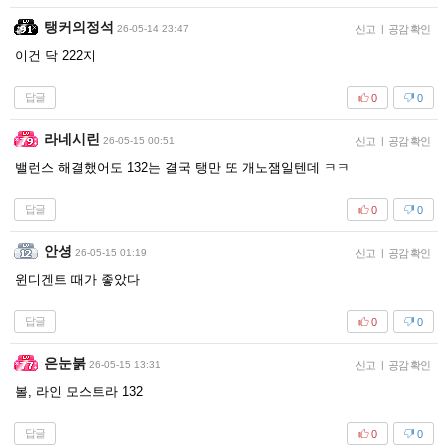
탱커의정석
26-05-14 23:47
신고
|
공감 확인
이건 닥 222지
답글
0
0
라네시린
26-05-15 00:51
신고
|
공감 확인
밸런스 해결했어도 132는 결국 탱만 또 개노잼일텐데 ㅋㅋ
답글
0
0
안셩
26-05-15 01:19
신고
|
공감 확인
윈디겐트 때가 좋았다
답글
0
0
은눈붉
26-05-15 13:31
신고
|
공감 확인
볼, 라인 모스트라 132
답글
0
0