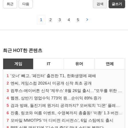
최근
다음
검색
글쓰기
1
2
3
4
5
최근 HOT한 콘텐츠
게임
IT
유머
연예
1
'오너' 빼고, '페인터' 출전한 T1, 한화생명에 패배
2
엔씨, 게임스컴 2026서 미공개 신작 최초 공개
3
컴투스-에이버튼 신작 '제우스' 8월 26일 출시…"모두를 위한 경쟁"
4
웹젠, 상반기 영업수익 773억 원…순이익 89% 증가
5
검과 방패, 돌진기에 원거리 공격까지? 오버워치 '디몬' 플레이 영상
6
잔홍, 링코와 여름 이벤트, 수영복까지 총출동! '이환' 1.3 버전 방송 정리
7
모바일 MMOTPS '더 디비전 리서전스', 6일 스팀에도 출시
8
PS5 실물 패키지에 '디스크 중단' 안내 스티커 붙었다