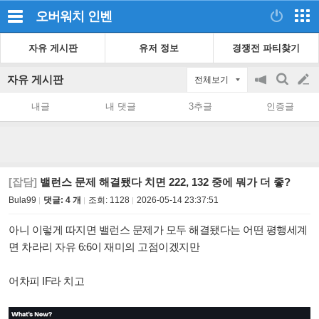
오버워치
인벤
자유 게시판
유저 정보
경쟁전 파티찾기
자유 게시판
전체보기
공
검
글
지
색
내글
내 댓글
3추글
인증글
on/off
쓰
기
[잡담]
밸런스 문제 해결됐다 치면 222, 132 중에 뭐가 더 좋?
Bula99
댓글: 4 개
조회:
1128
2026-05-14 23:37:51
아니 이렇게 따지면 밸런스 문제가 모두 해결됐다는 어떤 평행세계
면 차라리 자유 6:6이 재미의 고점이겠지만
어차피 IF라 치고