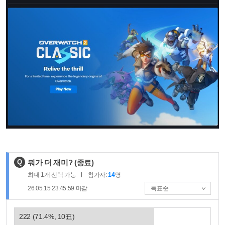
제
Q
뭐가 더 재미?
(종료)
목
최대
1
개 선택 가능
참가자:
14
명
:
26.05.15 23:45:59
마감
222
(
71.4
%,
10
표)