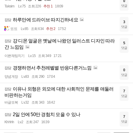
0
댓글
Taksim
Lv.75
조회 226
추천 1
18:09
하루만에 드라이브 따지긴하네요
잡담
3
댓글
뚀뚀
Lv.85
조회 634
추천 2
17:52
걍 디몬 얼굴은 옛날에 나왔던 일러스트 디자인 따라
잡담
5
간 느낌임
댓글
이쁜채팅치기
Lv.15
조회 349
17:21
경쟁하면서 추천레벨별 반응다른거느낌
잡담
0
댓글
양념게장
Lv.83
조회 290
17:04
이유나 외형은 외모에 대한 사회적인 문제를 애둘러
잡담
7
비판하는거임
댓글
바글또복
Lv.32
조회 343
16:42
2일 안에 50만 경험치 모을 수 있나
잡담
7
댓글
Khhhh
Lv.2
조회 247
16:39