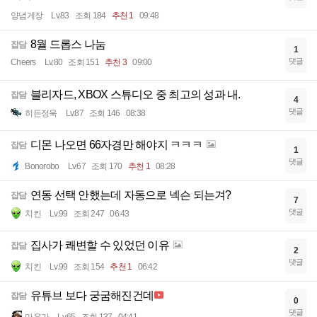
양념게장
Lv.83
조회 184
추천 1
09:48
8월 드롭스 나눔
잡담
1
댓글
Cheers
Lv.80
조회 151
추천 3
09:00
블리자드, XBOX 스튜디오 중 최고의 성과 내.
잡담
4
댓글
히든정욱
Lv.87
조회 146
08:38
디몬 나오면 66자경만 해야지 ㅋㅋㅋ
잡담
1
댓글
Bonorobo
Lv.67
조회 170
추천 1
08:28
연동 선택 안했는데 자동으로 넥슨 되는겨?
잡담
7
댓글
치킨
Lv.99
조회 247
06:43
집사가 쾌변할 수 있었던 이유
잡담
2
댓글
치킨
Lv.99
조회 154
추천 1
06:42
유튜브 보다 궁굼해진건데
잡담
0
댓글