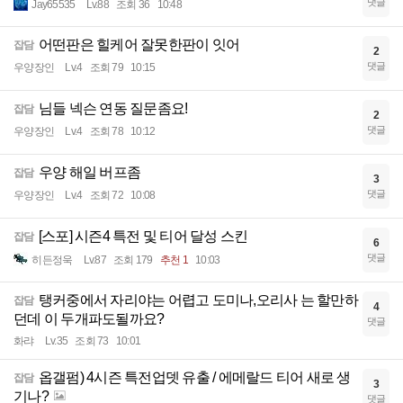
댓글
Jay65535
Lv.88
조회 36
10:48
어떤판은 힐케어 잘못한판이 잇어
잡담
2
댓글
우양장인
Lv.4
조회 79
10:15
님들 넥슨 연동 질문좀요!
잡담
2
댓글
우양장인
Lv.4
조회 78
10:12
우양 해일 버프좀
잡담
3
댓글
우양장인
Lv.4
조회 72
10:08
[스포] 시즌4 특전 및 티어 달성 스킨
잡담
6
댓글
히든정욱
Lv.87
조회 179
추천 1
10:03
탱커중에서 자리야는 어렵고 도미나,오리사 는 할만하
잡담
4
던데 이 두개파도될까요?
댓글
화랴
Lv.35
조회 73
10:01
옵갤펌) 4시즌 특전업뎃 유출 / 에메랄드 티어 새로 생
잡담
3
기나?
댓글