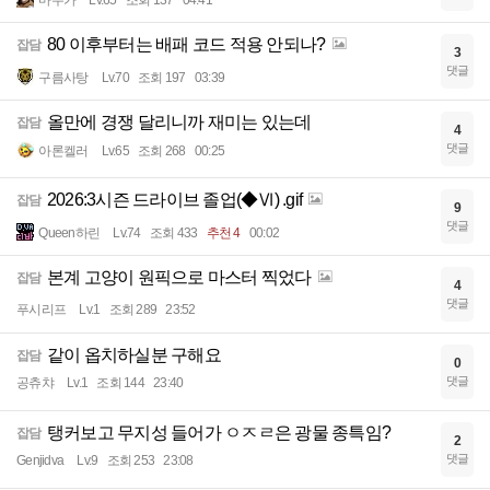
마우가
Lv.65
조회 137
04:41
80 이후부터는 배패 코드 적용 안되나?
잡담
3
댓글
구름사탕
Lv.70
조회 197
03:39
올만에 경쟁 달리니까 재미는 있는데
잡담
4
댓글
아론켈러
Lv.65
조회 268
00:25
2026:3시즌 드라이브 졸업(◆Ⅵ) .gif
잡담
9
댓글
Queen하린
Lv.74
조회 433
추천 4
00:02
본계 고양이 원픽으로 마스터 찍었다
잡담
4
댓글
푸시리프
Lv.1
조회 289
23:52
같이 옵치하실분 구해요
잡담
0
댓글
공츄챠
Lv.1
조회 144
23:40
탱커보고 무지성 들어가 ㅇㅈㄹ은 광물 종특임?
잡담
2
댓글
Genjidva
Lv.9
조회 253
23:08