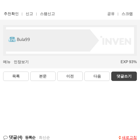
추천확인
신고
스팸신고
공유
스크랩
Bula99
메뉴
인장보기
EXP 93%
목록
본문
이전
다음
댓글쓰기
댓글
(4)
등록순
|
최신순
새로고침