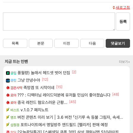
새로고침
등록
목록
본문
이전
다음
댓글보기
지금 뜨는 인벤
더보기+
[2]
풍월량) 놀래서 헤드셋 벗어 던짐
클립
[12]
그냥 안녕수야
클립
[15]
족망겜 또 시작이네
검은사막
[48]
??? : 디렉터님 레이드덕분에 유저들 민심이 좋아졌습니다
로아
[45]
중국 레전드 혐오스러운 근황...
로아
v.1.0.7 패치노트
비스트
버전 콘텐츠 미리 보기 | 3.6 버전 「신기루 속 등불 그림자, 속세에 깃든 검의 결심」이 8월 20일에 업데이트됩니다!
명조
포트나이트에서 명일방주 엔드필드 [펠리카] 판매 예정
섭컬겜
[오늘끝딜특가] [스페셜딜 쿠폰 3만] 삼성 갤럭시탭 S10라이트 WiFi 128GB 27.7cm(10.9형) S펜포함 태블릿PC
핫딜