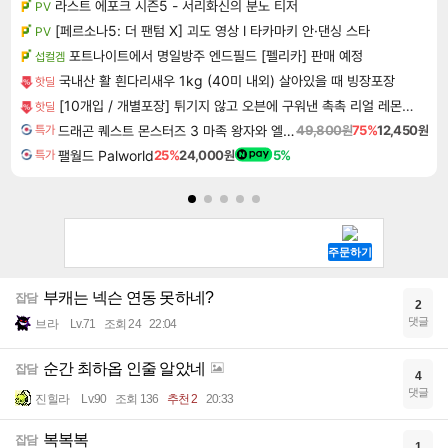
라스트 에포크 시즌5 - 서리화신의 분노 티저
PV
[페르소나5: 더 팬텀 X] 괴도 영상 l 타카마키 안·댄싱 스타
PV
포트나이트에서 명일방주 엔드필드 [펠리카] 판매 예정
섭컬겜
국내산 활 흰다리새우 1kg (40미 내외) 살아있을 때 빙장포장
핫딜
[10개입 / 개별포장] 튀기지 않고 오븐에 구워낸 촉촉 리얼 레몬케이크 ( 1박스 10개입 / 개별포장)
핫딜
드래곤 퀘스트 몬스터즈 3 마족 왕자와 엘프의 여행 Dragon Quest Monsters The Dark Prince
49,800원
75%
12,450원
특가
팰월드 Palworld
25%
24,000원
5%
특가
부캐는 넥슨 연동 못하네?
잡담
2
댓글
브라
Lv.71
조회 24
22:04
순간 최하옵 인줄 알았네
잡담
4
댓글
진힐라
Lv.90
조회 136
추천 2
20:33
복복복
잡담
1