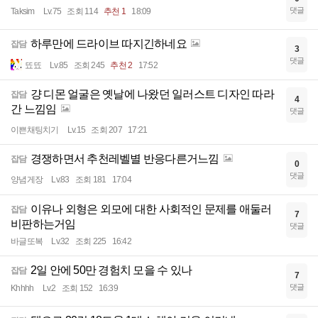
댓글
Taksim
Lv.75
조회 114
추천 1
18:09
하루만에 드라이브 따지긴하네요
잡담
3
댓글
뚀뚀
Lv.85
조회 245
추천 2
17:52
걍 디몬 얼굴은 옛날에 나왔던 일러스트 디자인 따라
잡담
4
간 느낌임
댓글
이쁜채팅치기
Lv.15
조회 207
17:21
경쟁하면서 추천레벨별 반응다른거느낌
잡담
0
댓글
양념게장
Lv.83
조회 181
17:04
이유나 외형은 외모에 대한 사회적인 문제를 애둘러
잡담
7
비판하는거임
댓글
바글또복
Lv.32
조회 225
16:42
2일 안에 50만 경험치 모을 수 있나
잡담
7
댓글
Khhhh
Lv.2
조회 152
16:39