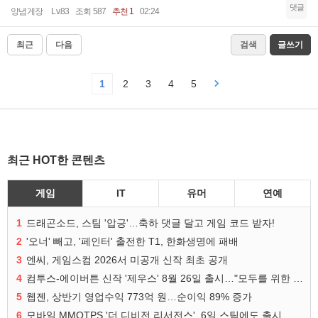
댓글
양념게장
Lv.83
조회 587
추천 1
02:24
최근
다음
검색
글쓰기
1
2
3
4
5
최근 HOT한 콘텐츠
게임
IT
유머
연예
1
드래곤소드, 스팀 '압긍'…축하 댓글 달고 게임 코드 받자!
2
'오너' 빼고, '페인터' 출전한 T1, 한화생명에 패배
3
엔씨, 게임스컴 2026서 미공개 신작 최초 공개
4
컴투스-에이버튼 신작 '제우스' 8월 26일 출시…"모두를 위한 경쟁"
5
웹젠, 상반기 영업수익 773억 원…순이익 89% 증가
6
모바일 MMOTPS '더 디비전 리서전스', 6일 스팀에도 출시