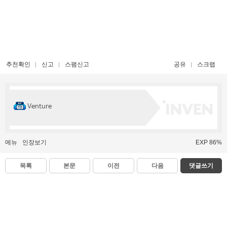
추천확인
신고
스팸신고
공유
스크랩
Venture
메뉴
인장보기
EXP 86%
목록
본문
이전
다음
댓글쓰기