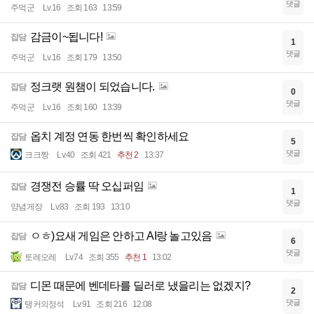
댓글
주먹군
Lv.16
조회 163
13:59
감금이~됩니다!
잡담
1
댓글
주먹군
Lv.16
조회 179
13:50
정크랫 원챔이 되었습니다.
잡담
0
댓글
주먹군
Lv.16
조회 160
13:39
옵치 계정 연동 한번씩 확인하세요
잡담
5
댓글
크크짱
Lv.40
조회 421
추천 2
13:37
경쟁전 승률 딱 오십퍼임
잡담
1
댓글
양념게장
Lv.83
조회 193
13:10
ㅇㅎ)요새 게임은 안하고 AI랑 놀고있음
잡담
6
댓글
토레오레
Lv.74
조회 355
추천 1
13:02
디몬 때문에 벤데타를 딜러로 냈을리는 없겠지?
잡담
2
댓글
탱커의정석
Lv.91
조회 216
12:08