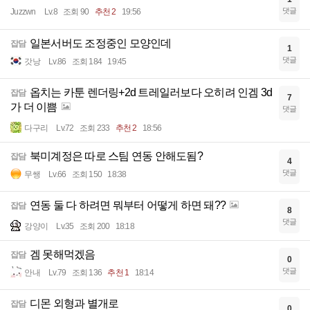
댓글
Juzzwn
Lv.8
조회 90
추천 2
19:56
일본서버도 조정중인 모양인데
잡담
1
댓글
갓낭
Lv.86
조회 184
19:45
옵치는 카툰 렌더링+2d 트레일러보다 오히려 인겜 3d
잡담
7
가 더 이쁨
댓글
다구리
Lv.72
조회 233
추천 2
18:56
북미계정은 따로 스팀 연동 안해도됨?
잡담
4
댓글
무쌩
Lv.66
조회 150
18:38
연동 둘 다 하려면 뭐부터 어떻게 하면 돼??
잡담
8
댓글
강양이
Lv.35
조회 200
18:18
겜 못해먹겠음
잡담
0
댓글
안내
Lv.79
조회 136
추천 1
18:14
디몬 외형과 별개로
잡담
0