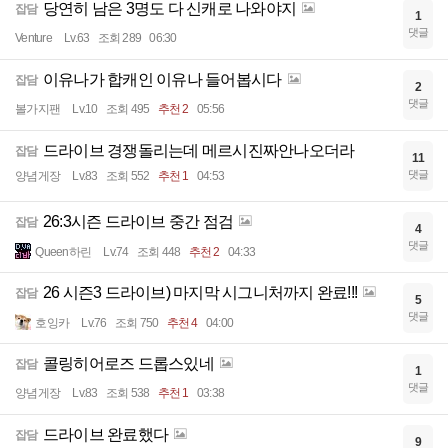
당연히 남은 3명도 다 신캐로 나와야지
잡담
1
댓글
Venture
Lv.63
조회 289
06:30
이유나가 합캐인 이유나 들어봅시다
잡담
2
댓글
볼가지팬
Lv.10
조회 495
추천 2
05:56
드라이브 경쟁돌리는데 메르시진짜안나오더라
잡담
11
댓글
양념게장
Lv.83
조회 552
추천 1
04:53
26:3시즌 드라이브 중간 점검
잡담
4
댓글
Queen하린
Lv.74
조회 448
추천 2
04:33
26 시즌3 드라이브) 마지막 시그니처까지 완료!!!
잡담
5
댓글
호잉카
Lv.76
조회 750
추천 4
04:00
콜링히어로즈 드롭스있네
잡담
1
댓글
양념게장
Lv.83
조회 538
추천 1
03:38
드라이브 완료했다
잡담
9