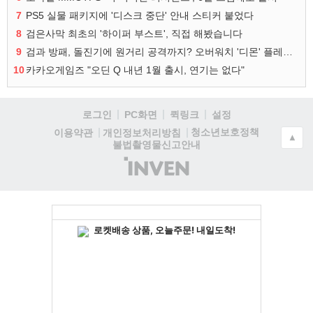
7
PS5 실물 패키지에 '디스크 중단' 안내 스티커 붙었다
8
검은사막 최초의 '하이퍼 부스트', 직접 해봤습니다
9
검과 방패, 돌진기에 원거리 공격까지? 오버워치 '디몬' 플레이 영상
10
카카오게임즈 "오딘 Q 내년 1월 출시, 연기는 없다"
로그인
PC화면
퀵링크
설정
청소년보호정책
이용약관
개인정보처리방침
▲
불법촬영물신고안내
(주)
인
벤