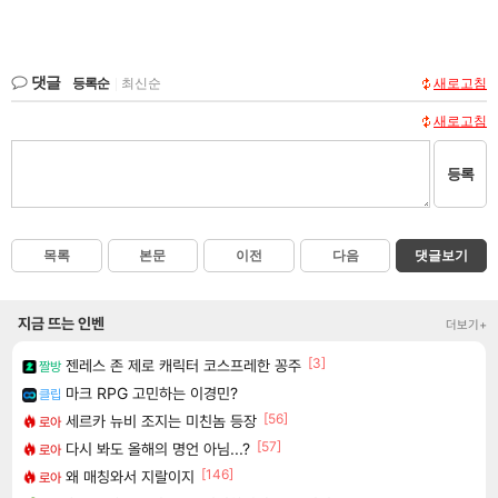
댓글
등록순
|
최신순
새로고침
새로고침
등록
목록
본문
이전
다음
댓글보기
지금 뜨는 인벤
더보기+
[3]
젠레스 존 제로 캐릭터 코스프레한 꽁주
짤방
마크 RPG 고민하는 이경민?
클립
[56]
세르카 뉴비 조지는 미친놈 등장
로아
[57]
다시 봐도 올해의 명언 아님...?
로아
[146]
왜 매칭와서 지랄이지
로아