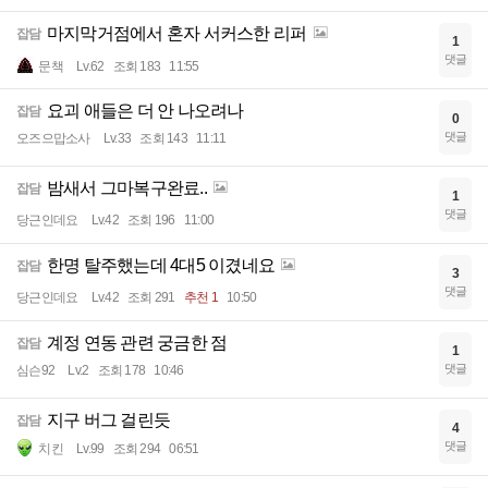
마지막거점에서 혼자 서커스한 리퍼
잡담
1
댓글
문책
Lv.62
조회 183
11:55
요괴 애들은 더 안 나오려나
잡담
0
댓글
오즈으맙소사
Lv.33
조회 143
11:11
밤새서 그마복구완료..
잡담
1
댓글
당근인데요
Lv.42
조회 196
11:00
한명 탈주했는데 4대5 이겼네요
잡담
3
댓글
당근인데요
Lv.42
조회 291
추천 1
10:50
계정 연동 관련 궁금한 점
잡담
1
댓글
심슨92
Lv.2
조회 178
10:46
지구 버그 걸린듯
잡담
4
댓글
치킨
Lv.99
조회 294
06:51