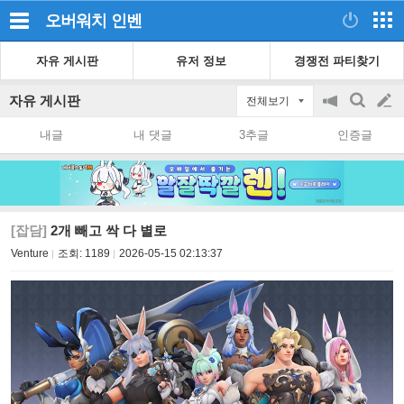
오버워치
인벤
자유 게시판
유저 정보
경쟁전 파티찾기
자유 게시판
전체보기
공
검
글
지
색
내글
내 댓글
3추글
인증글
on/off
쓰
기
[잡담]
2개 빼고 싹 다 별로
Venture
조회:
1189
2026-05-15 02:13:37