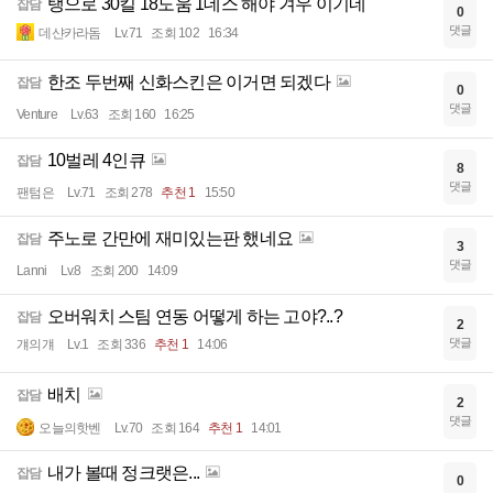
탱으로 30킬 18도움 1데스 해야 겨우 이기네
잡담
0
댓글
데샨카라돔
Lv.71
조회 102
16:34
한조 두번째 신화스킨은 이거면 되겠다
잡담
0
댓글
Venture
Lv.63
조회 160
16:25
10벌레 4인큐
잡담
8
댓글
팬텀은
Lv.71
조회 278
추천 1
15:50
주노로 간만에 재미있는판 했네요
잡담
3
댓글
Lanni
Lv.8
조회 200
14:09
오버워치 스팀 연동 어떻게 하는 고야?..?
잡담
2
댓글
걔의걔
Lv.1
조회 336
추천 1
14:06
배치
잡담
2
댓글
오늘의핫벤
Lv.70
조회 164
추천 1
14:01
내가 볼때 정크랫은...
잡담
0