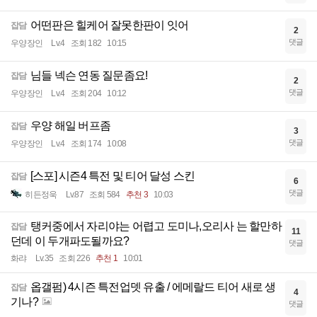
어떤판은 힐케어 잘못한판이 잇어
잡담
2
댓글
우양장인
Lv.4
조회 182
10:15
님들 넥슨 연동 질문좀요!
잡담
2
댓글
우양장인
Lv.4
조회 204
10:12
우양 해일 버프좀
잡담
3
댓글
우양장인
Lv.4
조회 174
10:08
[스포] 시즌4 특전 및 티어 달성 스킨
잡담
6
댓글
히든정욱
Lv.87
조회 584
추천 3
10:03
탱커중에서 자리야는 어렵고 도미나,오리사 는 할만하
잡담
11
던데 이 두개파도될까요?
댓글
화랴
Lv.35
조회 226
추천 1
10:01
옵갤펌) 4시즌 특전업뎃 유출 / 에메랄드 티어 새로 생
잡담
4
기나?
댓글