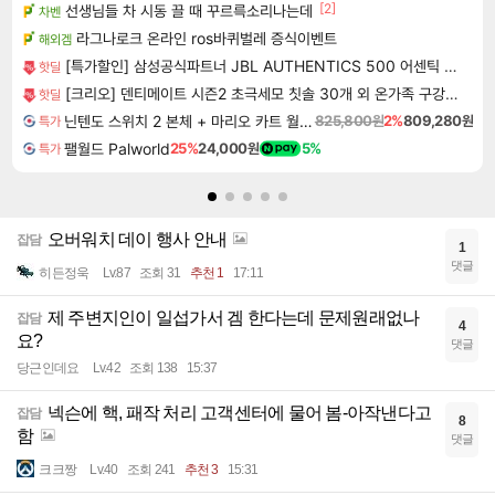
[2]
선생님들 차 시동 끌 때 꾸르륵소리나는데
차벤
라그나로크 온라인 ros바퀴벌레 증식이벤트
해외겜
[특가할인] 삼성공식파트너 JBL AUTHENTICS 500 어센틱 블루투스 스피커 본품
핫딜
[크리오] 덴티메이트 시즌2 초극세모 칫솔 30개 외 온가족 구강케어 모음전
핫딜
닌텐도 스위치 2 본체 + 마리오 카트 월드 + 포켓몬스터 레전드 ZA 닌텐도 스위치 2 에디션 번들
825,800원
2%
809,280원
특가
팰월드 Palworld
25%
24,000원
5%
특가
오버워치 데이 행사 안내
잡담
1
댓글
히든정욱
Lv.87
조회 31
추천 1
17:11
제 주변지인이 일섭가서 겜 한다는데 문제원래없나
잡담
4
요?
댓글
당근인데요
Lv.42
조회 138
15:37
넥슨에 핵, 패작 처리 고객센터에 물어 봄-아작낸다고
잡담
8
함
댓글
크크짱
Lv.40
조회 241
추천 3
15:31