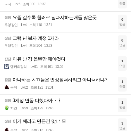
댓글
나디
Lv.5
조회 100
13:37
요즘 갈수록 힐러로 딜과시하는애들 많은듯
잡담
0
댓글
우양장인
Lv.4
조회 110
13:31
그럼 난 블자 계정 1개라
잡담
0
댓글
우양장인
Lv.4
조회 104
13:23
아유 난 걍 옵벤만 해야것다
잡담
1
댓글
탱커의정석
Lv.91
조회 161
13:05
아나하는 ㅅㄲ들은 인성질쳐하려고 아나쳐하냐?
잡담
1
댓글
문책
Lv.62
조회 121
13:01
3계정 연동 다했다아ㅏㅏ
잡담
1
댓글
치킨
Lv.99
조회 129
12:46
이거 깨라고 만든건 맞냐
잡담
3
댓글
문책
Lv.62
조회 213
12:43