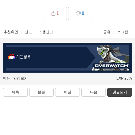
1
0
추천확인
신고
스팸신고
공유
스크랩
히든정욱
메뉴
인장보기
EXP 23%
목록
본문
이전
다음
댓글쓰기