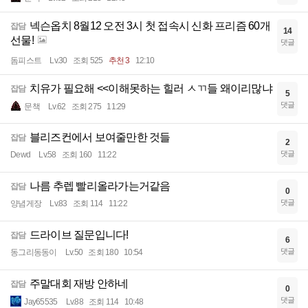
넥슨옵치 8월12 오전 3시 첫 접속시 신화 프리즘 60개
잡담
14
선물!
댓글
돔피스트
Lv.30
조회 525
추천 3
12:10
치유가 필요해 <<이해못하는 힐러 ㅅㄲ들 왜이리많냐
잡담
5
댓글
문책
Lv.62
조회 275
11:29
블리즈컨에서 보여줄만한 것들
잡담
2
댓글
Dewd
Lv.58
조회 160
11:22
나름 추렙 빨리올라가는거같음
잡담
0
댓글
양념게장
Lv.83
조회 114
11:22
드라이브 질문입니다!
잡담
6
댓글
동그리동동이
Lv.50
조회 180
10:54
주말대회 재방 안하네
잡담
0
댓글
Jay65535
Lv.88
조회 114
10:48