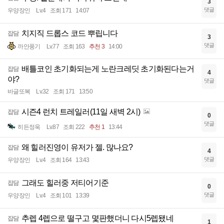
3
댓글
우양장인
Lv.4
조회 171
14:07
치지직 드롭스 코드 뿌립니다
잡담
3
댓글
까안풍기
Lv.77
조회 163
추천 3
14:00
배틀코인 초기화되는게 노란크레딧 초기화된다는거
잡담
4
야?
댓글
바글또복
Lv.32
조회 171
13:50
시즌4 런치 트레일러(11일 새벽 2시)
잡담
0
댓글
히든정욱
Lv.87
조회 222
추천 1
13:44
왜 힐러진영이 유저가 젤. 많나요?
잡담
4
댓글
우양장인
Lv.4
조회 164
13:43
그래도 힐러중 저티어기준
잡담
0
댓글
우양장인
Lv.4
조회 101
13:39
추렙 4렙으로 떨구고 몇판했더니 다시5렙됐네
잡담
1