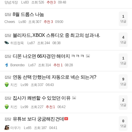
양념게장
Lv.83
조회 526
추천 3
09:48
8월 드롭스 나눔
잡담
1
댓글
Cheers
Lv.80
조회 307
추천 3
09:00
블리자드, XBOX 스튜디오 중 최고의 성과 내.
잡담
4
댓글
히든정욱
Lv.87
조회 244
08:38
디몬 나오면 66자경만 해야지 ㅋㅋㅋ
잡담
1
댓글
Bonorobo
Lv.67
조회 314
추천 1
08:28
연동 선택 안했는데 자동으로 넥슨 되는겨?
잡담
9
댓글
치킨
Lv.99
조회 337
06:43
집사가 쾌변할 수 있었던 이유
잡담
2
댓글
치킨
Lv.99
조회 227
추천 1
06:42
유튜브 보다 궁굼해진건데
잡담
0
댓글
마우가
Lv.65
조회 187
04:41