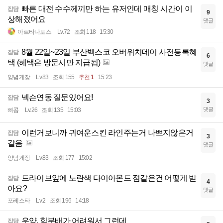
빠른 대전 수수께끼만 하는 유저인데 매칭 시간이 이
잡담
9
상해졌어요
댓글
아르타나토스
Lv.72
조회 118
15:30
8월 22일~23일 부산벡스코 오버워치데이 사전등록혜
잡담
6
택 (혜택은 방문시만 지급됨)
댓글
양념게장
Lv.83
조회 155
추천 1
15:23
넥슨연동 질문있어요!
잡담
3
댓글
삐콤
Lv.26
조회 135
15:03
이런거보니까 귀여운스킨 라인주는거 나쁘지않은거
잡담
3
같음
댓글
양념게장
Lv.83
조회 177
15:02
드라이브앞에 노란색 다이아몬드 점같은건 어떻게 받
잡담
4
아요?
댓글
포레스타
Lv.2
조회 196
14:18
우양. 힐분배가 어려워서 그런데
잡담