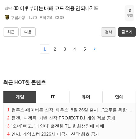
80 이후부터는 배패 코드 적용 안되나?
잡담
3
댓글
구름사탕
Lv.70
조회 251
03:39
최근
다음
검색
글쓰기
1
2
3
4
5
최근 HOT한 콘텐츠
게임
IT
유머
연예
1
컴투스-에이버튼 신작 '제우스' 8월 26일 출시…"모두를 위한 경쟁"
2
웹젠, '디겜폭' 기반 신작 PROJECT D1 게임 정보 공개
3
'오너' 빼고, '페인터' 출전한 T1, 한화생명에 패배
4
엔씨, 게임스컴 2026서 미공개 신작 최초 공개