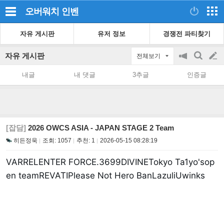
오버워치
인벤
자유 게시판
유저 정보
경쟁전 파티찾기
자유 게시판
전체보기
공
검
글
지
색
내글
내 댓글
3추글
인증글
on/off
쓰
기
[잡담]
2026 OWCS ASIA - JAPAN STAGE 2 Team
히든정욱
조회:
1057
추천:
1
2026-05-15 08:28:19
VARRELENTER FORCE.3699DIVINETokyo Ta1yo'sop
en teamREVATIPlease Not Hero BanLazuliUwinks