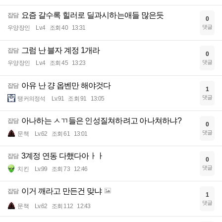
요즘 갈수록 힐러로 딜과시하는애들 많은듯
잡담
0
댓글
우양장인
Lv.4
조회 40
13:31
그럼 난 블자 계정 1개라
잡담
0
댓글
우양장인
Lv.4
조회 45
13:23
아유 난 걍 옵벤만 해야것다
잡담
1
댓글
탱커의정석
Lv.91
조회 91
13:05
아나하는 ㅅㄲ들은 인성질쳐하려고 아나쳐하냐?
잡담
0
댓글
문책
Lv.62
조회 61
13:01
3계정 연동 다했다아ㅏㅏ
잡담
0
댓글
치킨
Lv.99
조회 73
12:46
이거 깨라고 만든건 맞냐
잡담
1
댓글
문책
Lv.62
조회 112
12:43