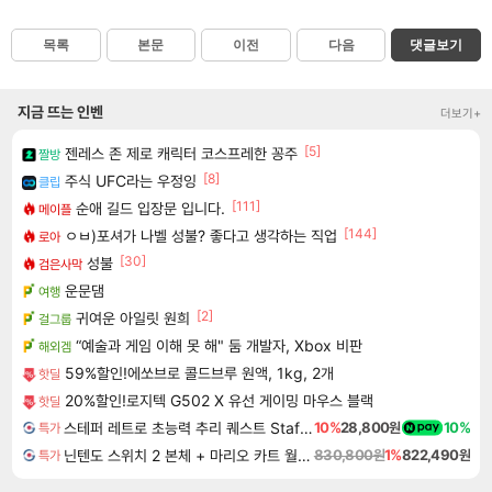
목록
본문
이전
다음
댓글보기
지금 뜨는 인벤
더보기+
[5]
젠레스 존 제로 캐릭터 코스프레한 꽁주
짤방
[8]
주식 UFC라는 우정잉
클립
[111]
순애 길드 입장문 입니다.
메이플
[144]
ㅇㅂ)포셔가 나벨 성불? 좋다고 생각하는 직업
로아
[30]
성불
검은사막
운문댐
여행
[2]
귀여운 아일릿 원희
걸그룹
“예술과 게임 이해 못 해" 둠 개발자, Xbox 비판
해외겜
59%할인!에쏘브로 콜드브루 원액, 1kg, 2개
핫딜
20%할인!로지텍 G502 X 유선 게이밍 마우스 블랙
핫딜
스테퍼 레트로 초능력 추리 퀘스트 Staffer Retro A Supernatural Mystery Quest
10%
28,800원
10%
특가
닌텐도 스위치 2 본체 + 마리오 카트 월드 + 슈퍼 마리오 파티 잼버리 닌텐도 스위치 2 에디션 + 잼버리 TV 번들
830,800원
1%
822,490원
특가