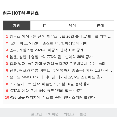
최근 HOT한 콘텐츠
게임
IT
유머
연예
1
컴투스-에이버튼 신작 '제우스' 8월 26일 출시…"모두를 위한 경쟁"
2
'오너' 빼고, '페인터' 출전한 T1, 한화생명에 패배
3
엔씨, 게임스컴 2026서 미공개 신작 최초 공개
4
웹젠, 상반기 영업수익 773억 원…순이익 89% 증가
5
검과 방패, 돌진기에 원거리 공격까지? 오버워치 '디몬' 플레이 영상
6
잔홍, 링코와 여름 이벤트, 수영복까지 총출동! '이환' 1.3 버전 방송 정리
7
모바일 MMOTPS '더 디비전 리서전스', 6일 스팀에도 출시
8
스마일게이트 신작 '이클립스', 9월 10일 정식 출시
9
'GTA6' 예약 구매, 테이크투 "전례 없는 수준"
10
PS5 실물 패키지에 '디스크 중단' 안내 스티커 붙었다
로그인
PC화면
퀵링크
설정