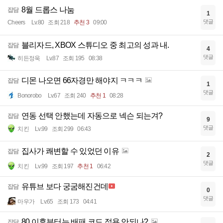
8월 드롭스 나눔
잡담
1
댓글
Cheers
Lv.80
조회 218
추천 3
09:00
블리자드, XBOX 스튜디오 중 최고의 성과 내.
잡담
4
댓글
히든정욱
Lv.87
조회 195
08:38
디몬 나오면 66자경만 해야지 ㅋㅋㅋ
잡담
1
댓글
Bonorobo
Lv.67
조회 240
추천 1
08:28
연동 선택 안했는데 자동으로 넥슨 되는겨?
잡담
9
댓글
치킨
Lv.99
조회 299
06:43
집사가 쾌변할 수 있었던 이유
잡담
2
댓글
치킨
Lv.99
조회 197
추천 1
06:42
유튜브 보다 궁굼해진건데
잡담
0
댓글
마우가
Lv.65
조회 173
04:41
80 이후부터는 배패 코드 적용 안되나?
잡담