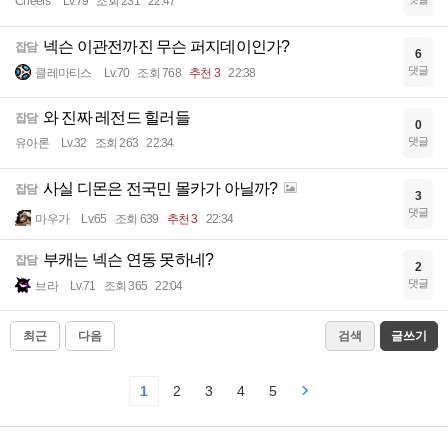
Cheers
Lv.79
조회 231
22:47
넥슨 이관전까진 무슨 퍼지데이인가?
잡담
6
댓글
클레마티스
Lv.70
조회 768
추천 3
22:38
와 진짜 레전드 힐러들
잡담
0
댓글
유아론
Lv.32
조회 263
22:34
사실 디몬은 전국민 몰카가 아닐까?
잡담
3
댓글
마우가
Lv.65
조회 639
추천 3
22:34
부캐는 넥슨 연동 못하네?
잡담
2
댓글
브라
Lv.71
조회 365
22:04
최근
다음
검색
글쓰기
1
2
3
4
5