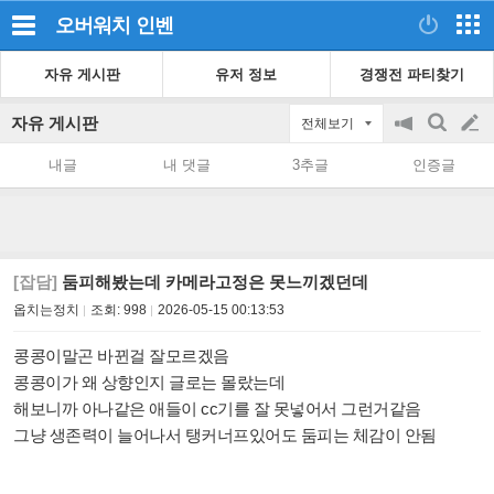
오버워치
인벤
자유 게시판
유저 정보
경쟁전 파티찾기
자유 게시판
전체보기
공
검
글
지
색
내글
내 댓글
3추글
인증글
on/off
쓰
기
[잡담]
둠피해봤는데 카메라고정은 못느끼겠던데
옵치는정치
조회:
998
2026-05-15 00:13:53
콩콩이말곤 바뀐걸 잘모르겠음
콩콩이가 왜 상향인지 글로는 몰랐는데
해보니까 아나같은 애들이 cc기를 잘 못넣어서 그런거같음
그냥 생존력이 늘어나서 탱커너프있어도 둠피는 체감이 안됨