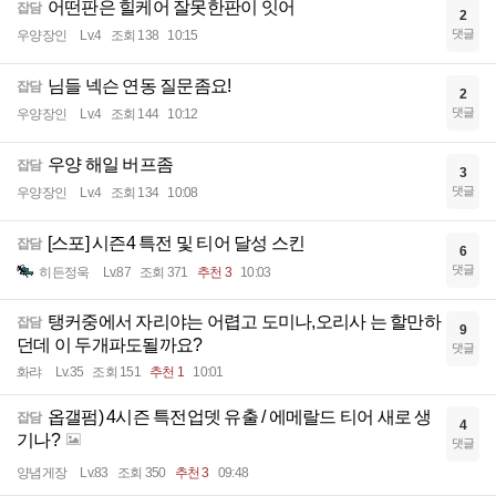
어떤판은 힐케어 잘못한판이 잇어
잡담
2
댓글
우양장인
Lv.4
조회 138
10:15
님들 넥슨 연동 질문좀요!
잡담
2
댓글
우양장인
Lv.4
조회 144
10:12
우양 해일 버프좀
잡담
3
댓글
우양장인
Lv.4
조회 134
10:08
[스포] 시즌4 특전 및 티어 달성 스킨
잡담
6
댓글
히든정욱
Lv.87
조회 371
추천 3
10:03
탱커중에서 자리야는 어렵고 도미나,오리사 는 할만하
잡담
9
던데 이 두개파도될까요?
댓글
화랴
Lv.35
조회 151
추천 1
10:01
옵갤펌) 4시즌 특전업뎃 유출 / 에메랄드 티어 새로 생
잡담
4
기나?
댓글
양념게장
Lv.83
조회 350
추천 3
09:48