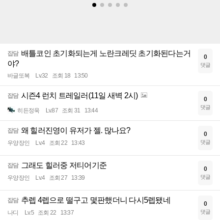
배틀코인 초기화되는게 노란크레딧 초기화된다는거
잡담
0
야?
댓글
바글또복
Lv.32
조회 18
13:50
시즌4 런치 트레일러(11일 새벽 2시)
잡담
0
댓글
히든정욱
Lv.87
조회 31
13:44
왜 힐러진영이 유저가 젤. 많나요?
잡담
0
댓글
우양장인
Lv.4
조회 22
13:43
그래도 힐러중 저티어기준
잡담
0
댓글
우양장인
Lv.4
조회 27
13:39
추렙 4렙으로 떨구고 몇판했더니 다시5렙됐네
잡담
0
댓글
나디
Lv.5
조회 22
13:37