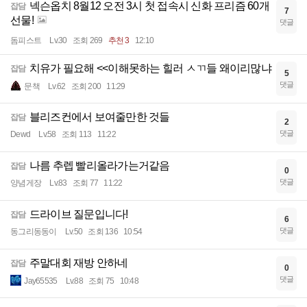
넥슨옵치 8월12 오전 3시 첫 접속시 신화 프리즘 60개
잡담
7
선물!
댓글
돔피스트
Lv.30
조회 269
추천 3
12:10
치유가 필요해 <<이해못하는 힐러 ㅅㄲ들 왜이리많냐
잡담
5
댓글
문책
Lv.62
조회 200
11:29
블리즈컨에서 보여줄만한 것들
잡담
2
댓글
Dewd
Lv.58
조회 113
11:22
나름 추렙 빨리올라가는거같음
잡담
0
댓글
양념게장
Lv.83
조회 77
11:22
드라이브 질문입니다!
잡담
6
댓글
동그리동동이
Lv.50
조회 136
10:54
주말대회 재방 안하네
잡담
0
댓글
Jay65535
Lv.88
조회 75
10:48