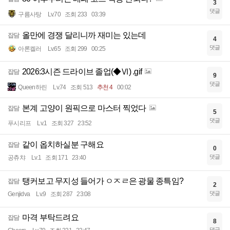
3
댓글
구름사탕
Lv.70
조회 233
03:39
올만에 경쟁 달리니까 재미는 있는데
잡담
4
댓글
아론켈러
Lv.65
조회 299
00:25
2026:3시즌 드라이브 졸업(◆Ⅵ) .gif
잡담
9
댓글
Queen하린
Lv.74
조회 513
추천 4
00:02
본계 고양이 원픽으로 마스터 찍었다
잡담
5
댓글
푸시리프
Lv.1
조회 327
23:52
같이 옵치하실분 구해요
잡담
0
댓글
공츄챠
Lv.1
조회 171
23:40
탱커보고 무지성 들어가 ㅇㅈㄹ은 광물 종특임?
잡담
2
댓글
Genjidva
Lv.9
조회 287
23:08
마격 부탁드려요
잡담
8
댓글