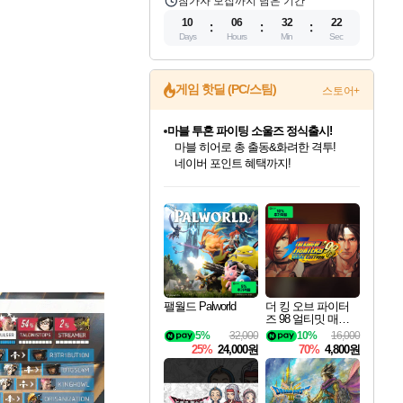
참가자 모집까지 남은 기간
10
06
32
20
Days
Hours
Min
Sec
게임 핫딜 (PC/스팀)
스토어+
귀무자: 검의 길 예약 판매 중!
10% 할인과
이니&베니 혜택까지!
인벤게임즈 8월 특별 할인!
드래곤소드: 어웨이크닝 입점!
문명 7 특별 할인!
마블 투혼 파이팅 소울즈 정식출시!
비스트 오브 리인카네이션 정식 출시!
커세어 코브 출시 기념 할인!
더 렐릭 퍼스트 가디언 정식 출시
베데스다 40주년 기념 할인 중!
캡콤 프렌차이즈 할인 진행 중!
캡콤 일부 상품 상시 할인
스타워즈 은하계 레이서
로블록스 기프트 카드 공식 입점
인기 퍼블리셔 모음!
스팀으로 만나는 드래곤소드!
조선&고려 DLC 출시 예정
마블 히어로 총 출동&화려한 격투!
게임프릭 신작 IP
해적'섬'을 발전시키자!
설화x하드코어 액션!
베데스다의 명작들을
몬헌, 바하 등 인기 IP를
몬헌 와일즈 & 드래곤즈 도그마2
인벤게임즈에서 10% 추가 적립
Robux를 가장 안전하고
최대 90% 할인가를 만나보세요!
네이버혜택과 함께 만나보세요!
50%할인&추가 적립까지!
네이버 포인트 혜택까지!
네이버 혜택가와 함께 예약하세요!
할인&네이버혜택으로 만나보세요!
네이버페이 혜택과 만나보세요!
40주년 프로모션으로 만나보세요!
할인가에 만나보세요!
일부 에디션 상시 할인!
혜택으로 예약 판매 중
편안하게 충전하세요
팰월드 Palworld
더 킹 오브 파이터
즈 98 얼티밋 매치
파이널 에디션 THE
5%
32,000
10%
16,000
KING OF FIGHTER
25%
24,000원
70%
4,800원
S 98 ULTIMATE MA
TCH FINAL EDITIO
N