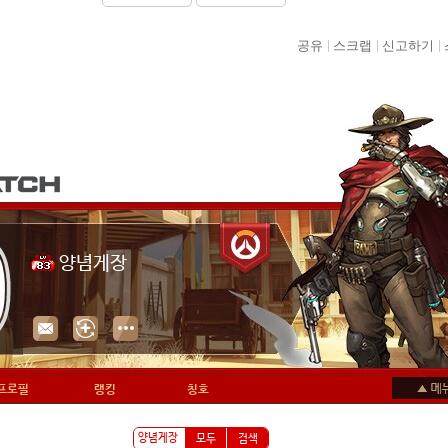
공유
스크랩
신고하기
양념게장
프로필
랭킹
칭호
모두
검색