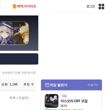
혜택.아이마트
로그인
인
벤
전
체
사
이
트
맵
오버워치 인벤 자유게시판
조회:
1,148
추천:
0
게임 캘린더
더보기+
모집
목록
|
댓글(
5
)
아스오라 CBT 모집
08.19