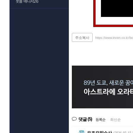
풋볼 매니저26
주소복사
https://www.inven.co.kr/
(5)
댓글
등록순
|
최신순
오즈으맙소사