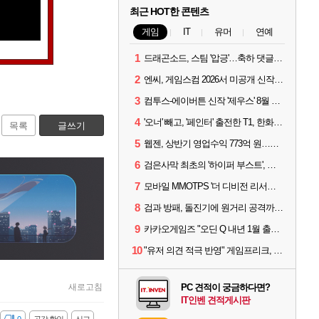
최근 HOT한 콘텐츠
게임
IT
유머
연예
1
드래곤소드, 스팀 '압긍'…축하 댓글 달고 게임 코드 받자!
2
엔씨, 게임스컴 2026서 미공개 신작 최초 공개
3
컴투스-에이버튼 신작 '제우스' 8월 26일 출시…"모두를 위한 경쟁"
4
'오너' 빼고, '페인터' 출전한 T1, 한화생명에 패배
목록
글쓰기
5
웹젠, 상반기 영업수익 773억 원…순이익 89% 증가
6
검은사막 최초의 '하이퍼 부스트', 직접 해봤습니다
7
모바일 MMOTPS '더 디비전 리서전스', 6일 스팀에도 출시
8
검과 방패, 돌진기에 원거리 공격까지? 오버워치 '디몬' 플레이 영상
9
카카오게임즈 "오딘 Q 내년 1월 출시, 연기는 없다"
10
"유저 의견 적극 반영" 게임프리크, 비스트 오브 리인카네이션 개선 나선다
새로고침
PC 견적이 궁금하다면?
IT인벤 견적게시판