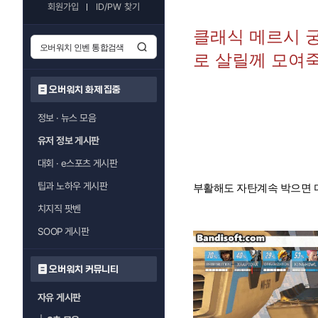
회원가입
ID/PW 찾기
클래식 메르시 
로 살릴께 모여
오버워치 화제 집중
정보 · 뉴스 모음
유저 정보 게시판
대회 · e스포츠 게시판
팁과 노하우 게시판
부활해도 자탄계속 박으면 다
치지직 팟벤
SOOP 게시판
오버워치 커뮤니티
자유 게시판