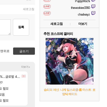
PuppyMochi
LIVE
thewookiee3360
새로고침
LIVE
chadwayz
새로고침
더보기
등록
추천 코스프레 갤러리
맨위로
글쓰기
더보기+
[7]
[3]
[173]
없데이트수준?
글로벌 4위로 부상
분내학개론
선녀바위해수욕장
메이플
여행
[58]
판?
ㅇㅂ ) 재밌게 까네
8월 28일 넷플릭스에서 예고편 공개 예정
메이플
GTA6
[29]
요 필모
t1 3세트 진 이유
모든 바우에라 업그레이드 아이템 획득 위치 공략 (89
LoL
비스트
승리의 여신: 니케 팀스파클-륨 마스트: 로
[145]
[138]
망틱 메이드
ㅋㅋㅋ
모음
애초에 홀딩저가가 짜치는게 이거임 ㅋㅋ
카가미하라 하루 성우 정보 및 주요 필모
로아
아스오라
[19]
요 필모
아이온2 글로벌서버 해외 유저 반응
모든 엘리트 골렘 위치 공략 (30개) - 방랑 결
아이온2
비스트