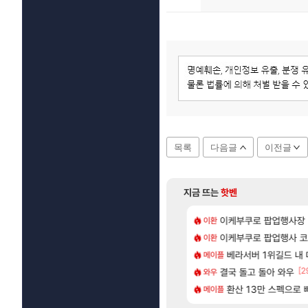
목록
다음글
이전글
지금 뜨는
핫벤
[173]
개론
위해수욕장
이케부쿠로 팝업행사장
아반테 2.0 자연흡기
이환
차벤
[58]
 재밌게 까네
 28일 넷플릭스에서 예고편 공개 예정
이케부쿠로 팝업행사 코
모든 요리/작물 책 획득 
이환
비스트
[29]
 진 이유
바우에라 업그레이드 아이템 획득 위치 공략 (89개)
베라서버 1위길드 내 대
무한대 아난타 유출
메이플
섭컬겜
[138]
[2
딩저가가 짜치는게 이거임 ㅋㅋ
가미하라 하루 성우 정보 및 주요 필모
결국 돌고 돌아 와우
라스트 에포크 시즌5 
와우
PV
[19]
2 글로벌서버 해외 유저 반응
엘리트 골렘 위치 공략 (30개) - 방랑 결투가
환산 13만 스펙으로 삐져서 매
‘GTA 6’ 예판 흥
메이플
해외겜