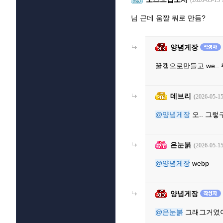
(2026-05-15 
님 근데 움짤 뭐로 만듬?
양념게장
꿀캠으로만들고 we.
데브리
(2026-05-15
@양념게장
오.. 그렇
은눈붉
(2026-05-15
@양념게장
webp
양념게장
@은눈붉
그래그거였