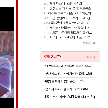
세계관 소개 | 소명 상인회
명조
선생님들 차 시동 끌 때 꾸르륵소리나는데
차벤
라스트 에포크 시즌5 - 서리화신의 분노 티저
PV
버전 콘텐츠 미리 보기 | 3.6 버전 「신기루 속 등불 그림자, 속세에 깃든 검의 결심」이 8월 20일에 업데이트됩니다!
명조
8월 28일 넷플릭스에서 예고편 공개 예정
GTA6
제주도 아이들과 다녀왔습니다.
여행
모든 바우에라 업그레이드 아이템 획득 위치 공략 (89개)
비스트
1세대 K7 3.5NA인데 LF쏘나타 2.0NA 기변하면 유류비 절약이 얼마나 될까요..?
차벤
새로고침
핫딜
게시판
더보기+
맛있는우유GT 소화잘되는 배안아픈 저지방우유 180ml x 48개
젖산마그네슘 식약청인증 100% 14회 x 6박스
뺀닭 블랙페퍼 닭가슴살 x 50개
몬스터에너지 울트라 355ml x 48개
NS 프로틴 블렌드 WPI 함유 딥초코 2kg