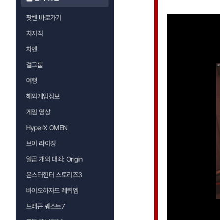
팟벤 바로가기
치지직
차벤
걸그룹
여행
해외게임정보
게임 영상
HyperX OMEN
브이 라이징
일곱 개의 대죄: Origin
몬스터헌터 스토리즈3
바이오하자드 레퀴엠
드래곤 퀘스트7