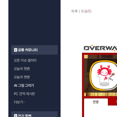
목록
|
댓글(
5
)
공통 커뮤니티
오픈 이슈 갤러리
오늘의 핫벤
오늘의 팟벤
AI 그림 그리기
PC 견적 게시판
더보기
인장
인기 팟벤