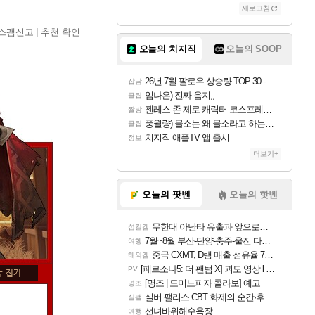
새로고침
스팸신고
추천 확인
오늘의 치지직
오늘의 SOOP
26년 7월 팔로우 상승량 TOP 30 - 월간 치지직
잡담
임나은) 진짜 음지;;
클립
젠레스 존 제로 캐릭터 코스프레한 꽁주
짤방
풍월량) 물소는 왜 물소라고 하는거야? 아! 그만 ㅋㅋ 알았어 ㅋㅋ
클립
치지직 애플TV 앱 출시
정보
더보기+
오늘의 팟벤
오늘의 핫벤
무한대 아난타 유출과 앞으로의 예상 (루머)
섭컬겜
7월~8월 부산-단양-충주-울진 다녀왔어요~
여행
중국 CXMT, D램 매출 점유율 7%…글로벌 4위로 부상
해외겜
[페르소나5: 더 팬텀 X] 괴도 영상 l 타카마키 안·댄싱 스타
PV
[명조 | 도미노피자 콜라보] 예고
명조
실버 팰리스 CBT 화제의 순간·후기 모음
실팰
선녀바위해수욕장
여행