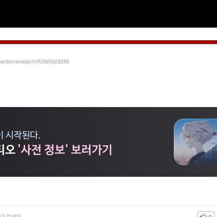
board/overwatch/4538/5929295