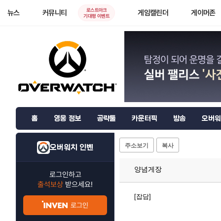
로스트아크
뉴스
커뮤니티
게임캘린더
게이머존
기대평 이벤트
홈
영웅 정보
공략툴
카운터픽
방송
오버워
주소보기
복사
오버워치 인벤
양념게장
로그인하고
출석보상
받으세요!
[잡담]
로그인