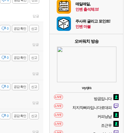
감
0
공감 확인
신고
매일매일,
인벤 출석체크!
답글
주사위 굴리고 포인트!
인벤 마블
감
0
공감 확인
신고
오버워치 방송
답글
감
0
공감 확인
신고
답글
감
0
공감 확인
신고
wyqira
LIVE
방곰입니다
답글
LIVE
치지직삐라입니다로대피
LIVE
감
0
공감 확인
신고
커피냥냠
LIVE
조근우
답글
LIVE