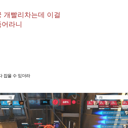
궁 개빨리차는데 이걸
죽어라니
 잡을 수 있더라