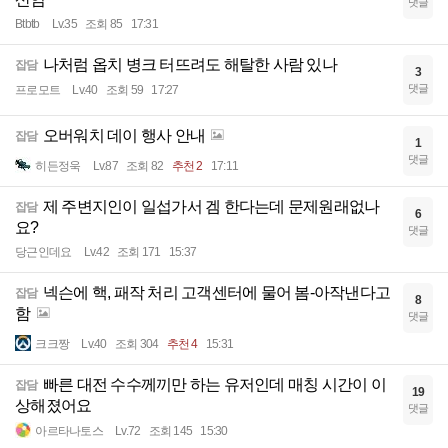
댓글
Btbtb
Lv.35
조회 85
17:31
나처럼 옵치 병크 터뜨려도 해탈한 사람 있나
잡담
3
댓글
프로모트
Lv.40
조회 59
17:27
오버워치 데이 행사 안내
잡담
1
댓글
히든정욱
Lv.87
조회 82
추천 2
17:11
제 주변지인이 일섭가서 겜 한다는데 문제원래없나
잡담
6
요?
댓글
당근인데요
Lv.42
조회 171
15:37
넥슨에 핵, 패작 처리 고객센터에 물어 봄-아작낸다고
잡담
8
함
댓글
크크짱
Lv.40
조회 304
추천 4
15:31
빠른 대전 수수께끼만 하는 유저인데 매칭 시간이 이
잡담
19
상해졌어요
댓글
아르타나토스
Lv.72
조회 145
15:30