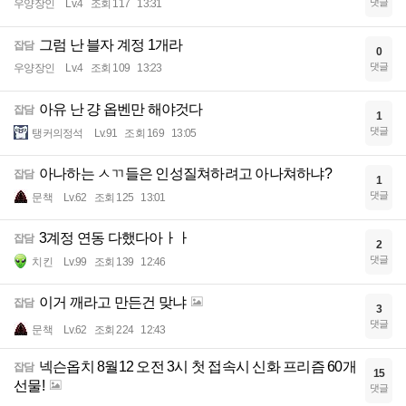
댓글
우양장인
Lv.4
조회 117
13:31
그럼 난 블자 계정 1개라
잡담
0
댓글
우양장인
Lv.4
조회 109
13:23
아유 난 걍 옵벤만 해야것다
잡담
1
댓글
탱커의정석
Lv.91
조회 169
13:05
아나하는 ㅅㄲ들은 인성질쳐하려고 아나쳐하냐?
잡담
1
댓글
문책
Lv.62
조회 125
13:01
3계정 연동 다했다아ㅏㅏ
잡담
2
댓글
치킨
Lv.99
조회 139
12:46
이거 깨라고 만든건 맞냐
잡담
3
댓글
문책
Lv.62
조회 224
12:43
넥슨옵치 8월12 오전 3시 첫 접속시 신화 프리즘 60개
잡담
15
선물!
댓글