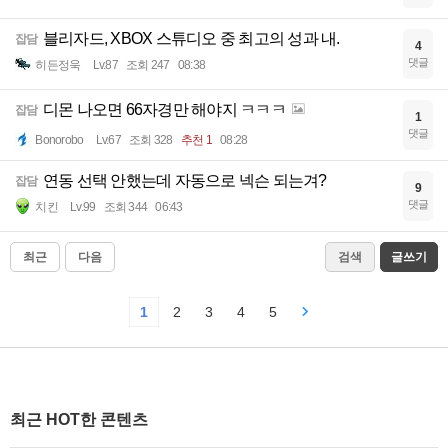
블리자드, XBOX 스튜디오 중 최고의 성과 내.
잡담
4
댓글
히든정욱
Lv.87
조회 247
08:38
디몬 나오면 66자경만 해야지 ㅋㅋㅋ
잡담
1
댓글
Bonorobo
Lv.67
조회 328
추천 1
08:28
연동 선택 안했는데 자동으로 넥슨 되는겨?
잡담
9
댓글
치킨
Lv.99
조회 344
06:43
최근
다음
검색
글쓰기
1
2
3
4
5
최근 HOT한 콘텐츠