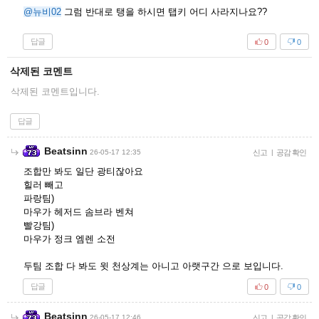
@뉴비02
그럼 반대로 탱을 하시면 탭키 어디 사라지나요??
답글
0
0
삭제된 코멘트
삭제된 코멘트입니다.
답글
Beatsinn
26-05-17 12:35
신고
|
공감 확인
조합만 봐도 일단 광티잖아요
힐러 빼고
파랑팀)
마우가 헤저드 솜브라 벤쳐
빨강팀)
마우가 정크 엠렌 소전
두팀 조합 다 봐도 윗 천상계는 아니고 아랫구간 으로 보입니다.
답글
0
0
Beatsinn
26-05-17 12:46
신고
|
공감 확인