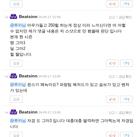
답글
0
0
Beatsinn
26-05-17 12:59
신고
|
공감 확인
@루카님
마우가들고 250힐 하는게 정상 이라 느끼신다면 머 어쩔
수 없지만 제가 댓글 내용은 저 스샷으로 만 봤을때 판단 입니다
본계 현 시즌
탱 그마1
딜 그마2
힐 챌입니다.
답글
0
0
Beatsinn
26-05-17 13:00
신고
|
공감 확인
@루카님
윈스가 왜녹아요? 파랑팀 헤저드가 있고 솜브가 있고 벤처
가 있는데
답글
0
0
Beatsinn
26-05-17 13:00
신고
|
공감 확인
@루카님
자경 도 그마3 입니다 대충대충 딸깍하면 그마찍는게 자경입
니다
답글
0
0