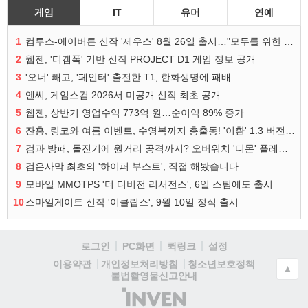
게임
IT
유머
연예
1
컴투스-에이버튼 신작 '제우스' 8월 26일 출시…"모두를 위한 경쟁"
2
웹젠, '디겜폭' 기반 신작 PROJECT D1 게임 정보 공개
3
'오너' 빼고, '페인터' 출전한 T1, 한화생명에 패배
4
엔씨, 게임스컴 2026서 미공개 신작 최초 공개
5
웹젠, 상반기 영업수익 773억 원…순이익 89% 증가
6
잔홍, 링코와 여름 이벤트, 수영복까지 총출동! '이환' 1.3 버전 방송 정리
7
검과 방패, 돌진기에 원거리 공격까지? 오버워치 '디몬' 플레이 영상
8
검은사막 최초의 '하이퍼 부스트', 직접 해봤습니다
9
모바일 MMOTPS '더 디비전 리서전스', 6일 스팀에도 출시
10
스마일게이트 신작 '이클립스', 9월 10일 정식 출시
로그인
PC화면
퀵링크
설정
청소년보호정책
이용약관
개인정보처리방침
▲
불법촬영물신고안내
(주)