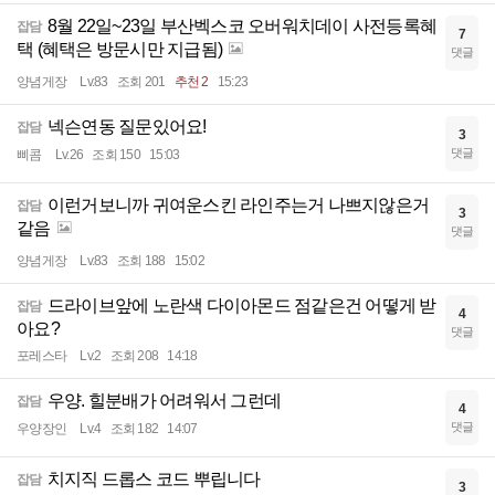
8월 22일~23일 부산벡스코 오버워치데이 사전등록혜
잡담
7
택 (혜택은 방문시만 지급됨)
댓글
양념게장
Lv.83
조회 201
추천 2
15:23
넥슨연동 질문있어요!
잡담
3
댓글
삐콤
Lv.26
조회 150
15:03
이런거보니까 귀여운스킨 라인주는거 나쁘지않은거
잡담
3
같음
댓글
양념게장
Lv.83
조회 188
15:02
드라이브앞에 노란색 다이아몬드 점같은건 어떻게 받
잡담
4
아요?
댓글
포레스타
Lv.2
조회 208
14:18
우양. 힐분배가 어려워서 그런데
잡담
4
댓글
우양장인
Lv.4
조회 182
14:07
치지직 드롭스 코드 뿌립니다
잡담
3