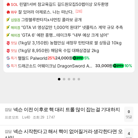
린델1서버 참교육길드 길드원모집50렙이상 모두환영
SOL
[26]
잘 있어라 아제로스. 나는 떠난다.
와우
그랑블루판타지x샤먼킹 콜라보 공개
섭컬겜
“GTA VI 영상값만 1,000억 원대?” 넷플릭스 계약 규모 추측
해외겜
‘GTA 6’ 예판 흥행…테이크투 “내부 예상 크게 넘어”
해외겜
(1kg당 3,150원) 농협안심 새청무 탄탄대로 쌀 상등급 10kg
핫딜
(1kg당 8,950원) 해담옥 수입 대패삼겹살 2kg
핫딜
팰월드 Palworld
25%
24,000원
5%
특가
드래곤소드 어웨이크닝 DragonSword Awakening
33,000원
10%
특가
넥슨 이전 이후로 핵 대리 트롤 많이 잡는걸 기대하지
잡담
0
댓글
프로모트
Lv.40
조회 29
17:47
넥슨 시작한다고 해서 핵이 없어질거라 생각한다면 오
잡담
4
산임