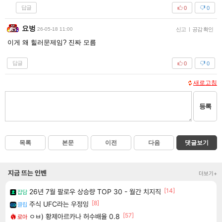
답글
0
0
요벙
26-05-18 11:00
신고
|
공감 확인
이게 왜 힐러문제임? 진짜 모름
답글
0
0
새로고침
등록
목록
본문
이전
다음
댓글보기
지금 뜨는 인벤
더보기+
[14]
26년 7월 팔로우 상승량 TOP 30 - 월간 치지직
잡담
[8]
주식 UFC라는 우정잉
클립
[57]
ㅇㅂ) 황제아르카나 허수배율 0.8
로아