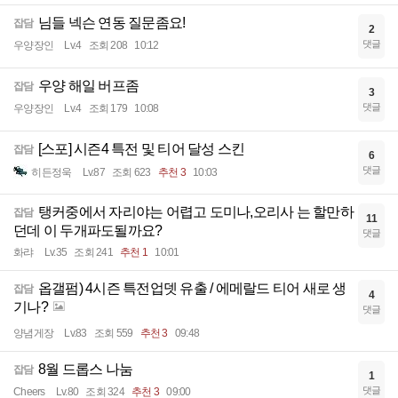
님들 넥슨 연동 질문좀요!
잡담
2
댓글
우양장인
Lv.4
조회 208
10:12
우양 해일 버프좀
잡담
3
댓글
우양장인
Lv.4
조회 179
10:08
[스포] 시즌4 특전 및 티어 달성 스킨
잡담
6
댓글
히든정욱
Lv.87
조회 623
추천 3
10:03
탱커중에서 자리야는 어렵고 도미나,오리사 는 할만하
잡담
11
던데 이 두개파도될까요?
댓글
화랴
Lv.35
조회 241
추천 1
10:01
옵갤펌) 4시즌 특전업뎃 유출 / 에메랄드 티어 새로 생
잡담
4
기나?
댓글
양념게장
Lv.83
조회 559
추천 3
09:48
8월 드롭스 나눔
잡담
1
댓글
Cheers
Lv.80
조회 324
추천 3
09:00