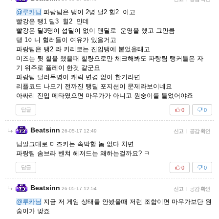
@루카님
파랑팀은 탱이 2명 딜2 힐2 이고
빨강은 탱1 딜3 힐2 인데
빨강은 딜3명이 섭딜이 없이 맨딜로 운영을 했고 그만큼
탱 1이니 힐러들이 여유가 있을거고
파랑팀은 탱2 라 키리코는 진입탱에 붙었을태고
미즈는 뒷 힐을 했을때 힐량으로만 체크해봐도 파랑팀 탱커들은 자
기 위주로 플레이 한것 같군요
파랑팀 딜러두명이 캐릭 변경 없이 한거라면
리플코드 나오기 전까진 탱딜 포지션이 문제라보이네요
아싸리 진입 메타였으면 마우가가 아니고 원숭이를 들었어야죠
답글
0
0
Beatsinn
26-05-17 12:49
신고
|
공감 확인
님말그대로 미즈키는 속박할 놈 없다 치면
파랑팀 솜브라 벤쳐 헤저드는 왜하는걸까요? ㅋ
답글
0
0
Beatsinn
26-05-17 12:54
신고
|
공감 확인
@루카님
지금 저 게임 상태를 안봤을때 저런 조합이면 마우가보단 원
숭이가 맞죠