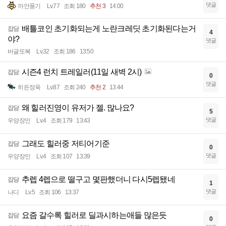
댓글
까안풍기
Lv.77
조회 180
추천 3
14:00
배틀코인 초기화되는게 노란크레딧 초기화된다는거
잡담
4
야?
댓글
바글또복
Lv.32
조회 186
13:50
시즌4 런치 트레일러(11일 새벽 2시)
잡담
0
댓글
히든정욱
Lv.87
조회 240
추천 2
13:44
왜 힐러진영이 유저가 젤. 많나요?
잡담
5
댓글
우양장인
Lv.4
조회 179
13:43
그래도 힐러중 저티어기준
잡담
0
댓글
우양장인
Lv.4
조회 107
13:39
추렙 4렙으로 떨구고 몇판했더니 다시5렙됐네
잡담
1
댓글
나디
Lv.5
조회 106
13:37
요즘 갈수록 힐러로 딜과시하는애들 많은듯
잡담
0