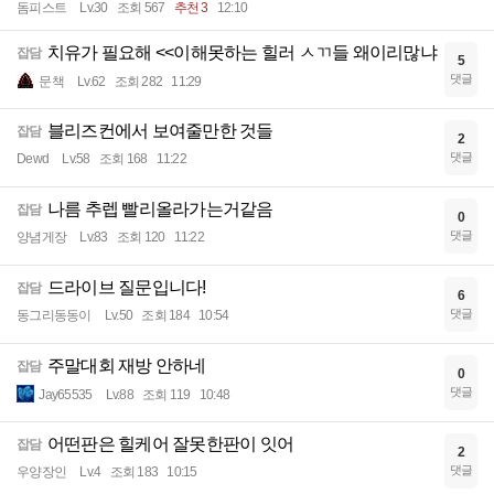
돔피스트
Lv.30
조회 567
추천 3
12:10
치유가 필요해 <<이해못하는 힐러 ㅅㄲ들 왜이리많냐
잡담
5
댓글
문책
Lv.62
조회 282
11:29
블리즈컨에서 보여줄만한 것들
잡담
2
댓글
Dewd
Lv.58
조회 168
11:22
나름 추렙 빨리올라가는거같음
잡담
0
댓글
양념게장
Lv.83
조회 120
11:22
드라이브 질문입니다!
잡담
6
댓글
동그리동동이
Lv.50
조회 184
10:54
주말대회 재방 안하네
잡담
0
댓글
Jay65535
Lv.88
조회 119
10:48
어떤판은 힐케어 잘못한판이 잇어
잡담
2
댓글
우양장인
Lv.4
조회 183
10:15