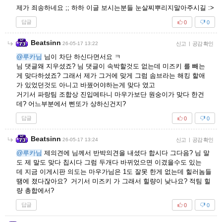
제가 죄송하네요 ;; 하하 이글 보시는분들 눈살찌뿌리지말아주시길 :>
답글
0
0
Beatsinn
26-05-17 13:22
신고
|
공감 확인
@루카님
님이 차단 하신다면서요 ㅋ
님 댓글왜 지우셨죠? 님 댓글이 속박할것도 없는데 미즈키 를 빼는
게 맞다하셨죠? 그래서 제가 그거에 맞게 그럼 솜브라는 해킹 할애
가 있었던것도 아니고 바꿨어야하는게 맞다 였고
거기서 파랑팀 조합상 진입메타니 마우가보단 원숭이가 맞다 한건
데? 어느부분에서 삔또가 상하신건지?
답글
0
0
Beatsinn
26-05-17 13:24
신고
|
공감 확인
@루카님
제의견에 님께서 반박의견을 내셨다 합시다 그다음? 님 말
도 제 말도 맞다 칩시다 그럼 두개다 바뀌었으면 이겼을수도 있는
데 지금 이게시판 의도는 마우가님은 1도 잘못 한게 없는데 힐러놈들
땜에 졌다잖아요? 거기서 미즈키 가 그래서 힐량이 낮나요? 적팀 힐
량 총합에서?
답글
0
0