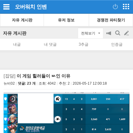
오버워치
인벤
자유 게시판
유저 정보
경쟁전 파티찾기
자유 게시판
전체보기
공
검
글
지
색
내글
내 댓글
3추글
인증글
on/off
쓰
기
[잡담]
이 게임 힐러들이 ㅄ인 이유
뉴비02
댓글: 23 개
조회:
4042
추천:
2
2026-05-17 12:00:18