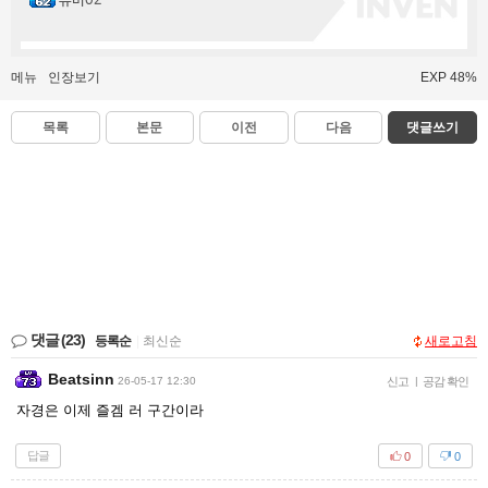
뉴비02
메뉴
인장보기
EXP 48%
목록
본문
이전
다음
댓글쓰기
댓글
(23)
등록순
|
최신순
새로고침
Beatsinn
26-05-17 12:30
신고
|
공감 확인
자경은 이제 즐겜 러 구간이라
답글
0
0