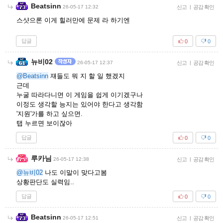
Beatsinn
26-05-17 12:32
신고
|
공감 확인
스샷으론 이게 힐러만에 문제 라 하기엔
답글
0
0
뉴비02
26-05-17 12:37
신고
|
공감 확인
@Beatsinn
쟤들도 뭐 지 할 일 했겠지
근데
누굴 따라다니면 이 게임을 쉽게 이기겠구나
이정도 생각할 능지는 있어야 한다고 생각함
'지원'가를 하고 싶으면.
탭 누르면 보이잖아
답글
0
0
루카님
26-05-17 12:38
신고
|
공감 확인
@뉴비02
나도 이말이 맞다고봄
상황판단도 실력임..
답글
0
0
Beatsinn
26-05-17 12:51
신고
|
공감 확인