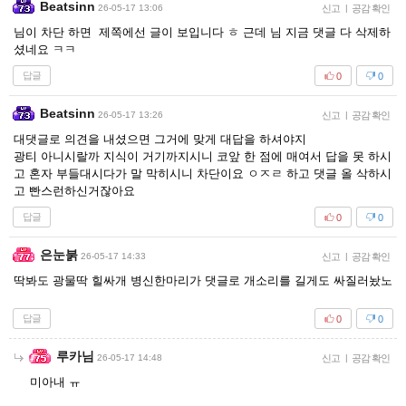
Beatsinn
26-05-17 13:06
신고
|
공감 확인
님이 차단 하면 제쪽에선 글이 보입니다 ㅎ 근데 님 지금 댓글 다 삭제하
셨네요 ㅋㅋ
답글
0
0
Beatsinn
26-05-17 13:26
신고
|
공감 확인
대댓글로 의견을 내셨으면 그거에 맞게 대답을 하셔야지
광티 아니시랄까 지식이 거기까지시니 코앞 한 점에 매여서 답을 못 하시
고 혼자 부들대시다가 말 막히시니 차단이요 ㅇㅈㄹ 하고 댓글 올 삭하시
고 빤스런하신거잖아요
답글
0
0
은눈붉
26-05-17 14:33
신고
|
공감 확인
딱봐도 광물딱 힐싸개 병신한마리가 댓글로 개소리를 길게도 싸질러놨노
답글
0
0
루카님
26-05-17 14:48
신고
|
공감 확인
미아내 ㅠ