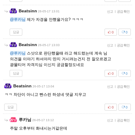
Beatsinn
26-05-17 13:01
신고
|
공감 확인
@루카님
제가 자경을 안했을가요? ㅋㅋㅋ
답글
0
0
Beatsinn
26-05-17 13:03
신고
|
공감 확인
@루카님
스샷으로 판단했을때 라고 해드렸는데 계속 님
의견을 이야기 하셔야지 딴지 거시려는건지 전 잘모르겠고
광물티어 자격지심 이신지 궁금할정도네요
답글
0
0
Beatsinn
26-05-17 13:04
신고
|
공감 확인
ㅋㅋ 차단이 아니고 빤스런 하셨네 댓글 지우고
답글
0
0
루카님
26-05-17 13:12
신고
|
공감 확인
주말 오후부터 화내시는거같은데