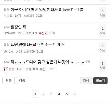
아군 아나가 매번 엉망이라서 리플을 한 번 봄
잡담
3
댓글
눈방울
Lv.78
조회 369
00:58
힐장연 특
잡담
1
댓글
Ummmm
Lv.16
조회 369
추천 2
23:37
10년만에 1등을 내어주는 디바
잡담
1
댓글
Venture
Lv.63
조회 699
21:21
하ㅠㅠㅠ드디어 갖고 싶은거 나왓어 ㅠㅠㅠㅠ
잡담
3
댓글
뚀뚀
Lv.85
조회 1830
추천 6
21:16
최근
다음
검색
글쓰기
1
2
3
4
5