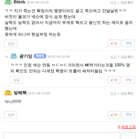
Btbtb
26-07-08 10:05
신고
|
공감 확인
ㅋㅋ 지가 죽는건 확정이라 몇명이라도 끌고 죽으려고 안달날듯ㅋㅋ
버젓이 블코가 넥슨에 정식 승계 했는데
실력도 능력도 없어서 지금까지 부계로 핵쓰고 븅신짓 하는 재미로 옵치
했는데
못하게 되니까 현실부정 하는듯
답글
0
0
광기잉
26-07-08 10:09
신고
|
공감 확인
ㅋㅋㅋ 인정 넥슨 연동 ㅂㄷㅂㄷ거리면서 빼액거리는것들 100% 명
의 확인도 안되는 다계정 핵쟁이 트롤러 패작러들임 ㅋㅋㅋ
답글
0
0
방해핵
26-07-08 12:09
신고
|
공감 확인
아니!!!!!!!
답글
0
0
새로고침