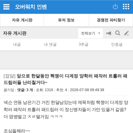
오버워치
인벤
자유 게시판
유저 정보
경쟁전 파티찾기
자유 게시판
전체보기
공
검
글
지
색
내글
내 댓글
3추글
인증글
on/off
쓰
기
[잡담]
앞으로 한달동안 핵쟁이 다계정 양학러 패작러 트롤러 패
드립러들 난리칠거다~
광기잉
댓글: 3 개
조회:
1316
추천:
4
2026-07-08 09:49:38
넥슨 연동 남은기간 거진 한달남았는데 제목처럼 핵쟁이 다계정 양
학러 패작러 트롤러 패드립러 이 정신병자들이 가만 있을거 같음?
더 염병떨고 ㅈㄹ떨거임 ㅋㅋㅋ
조심들해라~~