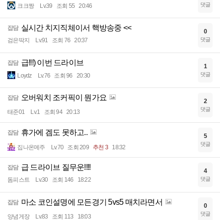
댓글
크크짱
Lv.39
조회 55
20:46
실시간 치지직체이서 핵방송중 <<
잡담
0
댓글
검은딱지
Lv.91
조회 76
20:37
급!!!) 이번 드라이브
잡담
1
댓글
Loydz
Lv.76
조회 96
20:30
오버워치 조커픽이 뭔가요
잡담
2
댓글
태준01
Lv.1
조회 94
20:13
휴가에 겜도 못하고..
잡담
5
댓글
집나온메주
Lv.70
조회 209
추천 3
18:32
급 드라이브 질무운!!!!
잡담
4
댓글
돔피스트
Lv.30
조회 146
18:22
마소 코인설명에 모든경기 5vs5 매치라면서
잡담
0
댓글
양념게장
Lv.83
조회 113
18:03