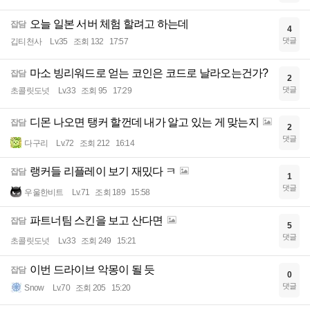
오늘 일본 서버 체험 할려고 하는데
잡담
4
댓글
깁티천사
Lv.35
조회 132
17:57
마소 빙리워드로 얻는 코인은 코드로 날라오는건가?
잡담
2
댓글
초콜릿도넛
Lv.33
조회 95
17:29
디몬 나오면 탱커 할껀데 내가 알고 있는 게 맞는지
잡담
2
댓글
다구리
Lv.72
조회 212
16:14
랭커들 리플레이 보기 재밌다 ㅋ
잡담
1
댓글
우울한비트
Lv.71
조회 189
15:58
파트너팀 스킨을 보고 산다면
잡담
5
댓글
초콜릿도넛
Lv.33
조회 249
15:21
이번 드라이브 악몽이 될 듯
잡담
0
댓글
Snow
Lv.70
조회 205
15:20