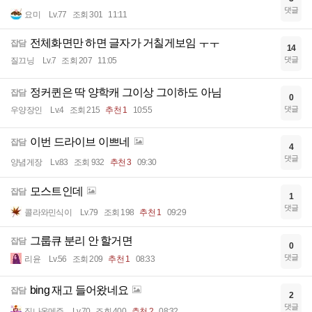
댓글
요미
Lv.77
조회 301
11:11
전체화면만 하면 글자가 거칠게보임 ㅜㅜ
잡담
14
댓글
질끄닝
Lv.7
조회 207
11:05
정커퀸은 딱 양학캐 그이상 그이하도 아님
잡담
0
댓글
우양장인
Lv.4
조회 215
추천 1
10:55
이번 드라이브 이쁘네
잡담
4
댓글
양념게장
Lv.83
조회 932
추천 3
09:30
모스트인데
잡담
1
댓글
콜라와민식이
Lv.79
조회 198
추천 1
09:29
그룹큐 분리 안 할거면
잡담
0
댓글
리윤
Lv.56
조회 209
추천 1
08:33
bing 재고 들어왔네요
잡담
2
댓글
집나온메주
Lv.70
조회 400
추천 2
08:32