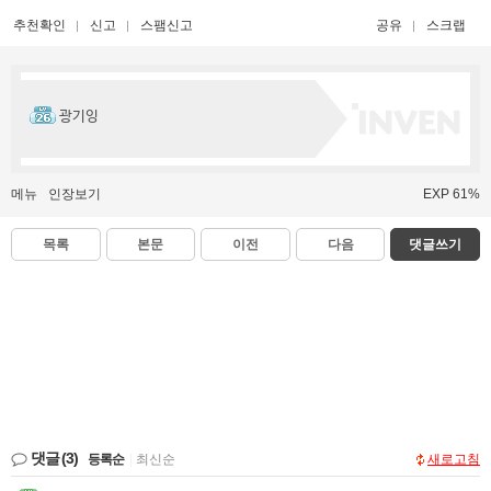
추천확인
신고
스팸신고
공유
스크랩
광기잉
메뉴
인장보기
EXP 61%
목록
본문
이전
다음
댓글쓰기
댓글
(3)
등록순
|
최신순
새로고침