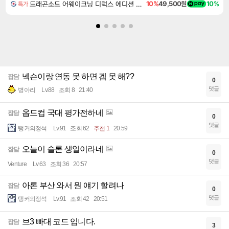
드래곤소드 어웨이크닝 디럭스 에디션 DragonSword Awakening Deluxe Edition
10%
49,500원
10%
특가
넥슨이랑 연동 못 하면 겜 못 해??
잡담
0
댓글
병아리
Lv.88
조회 8
21:40
옵드컵 국대 평가전하네
잡담
0
댓글
탱커의정석
Lv.91
조회 62
추천 1
20:59
오늘이 슬론 생일이라네
잡담
0
댓글
Venture
Lv.63
조회 36
20:57
아론 부산 와서 뭔 얘기 할려나
잡담
0
댓글
탱커의정석
Lv.91
조회 42
20:51
브3 빠대 코드 입니다.
잡담
3