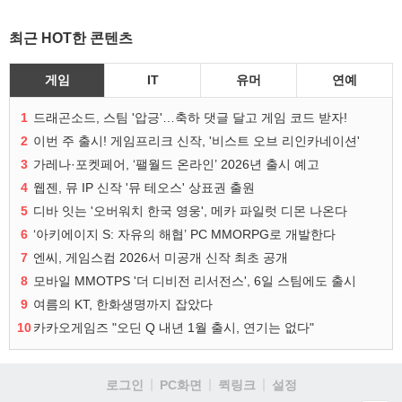
최근 HOT한 콘텐츠
게임
IT
유머
연예
1
드래곤소드, 스팀 '압긍'…축하 댓글 달고 게임 코드 받자!
2
이번 주 출시! 게임프리크 신작, '비스트 오브 리인카네이션'
3
가레나·포켓페어, ‘팰월드 온라인’ 2026년 출시 예고
4
웹젠, 뮤 IP 신작 '뮤 테오스' 상표권 출원
5
디바 잇는 '오버워치 한국 영웅', 메카 파일럿 디몬 나온다
6
‘아키에이지 S: 자유의 해협’ PC MMORPG로 개발한다
7
엔씨, 게임스컴 2026서 미공개 신작 최초 공개
8
모바일 MMOTPS '더 디비전 리서전스', 6일 스팀에도 출시
9
여름의 KT, 한화생명까지 잡았다
10
카카오게임즈 "오딘 Q 내년 1월 출시, 연기는 없다"
로그인
PC화면
퀵링크
설정