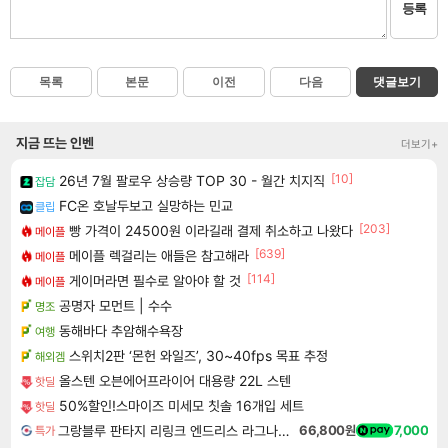
등록
목록
본문
이전
다음
댓글보기
지금 뜨는 인벤
더보기+
[10]
26년 7월 팔로우 상승량 TOP 30 - 월간 치지직
잡담
FC온 호날두보고 실망하는 민교
클립
[203]
빵 가격이 24500원 이라길래 결제 취소하고 나왔다
메이플
[639]
메이플 렉걸리는 애들은 참고해라
메이플
[114]
게이머라면 필수로 알아야 할 것
메이플
공명자 모먼트 | 수수
명조
동해바다 추암해수욕장
여행
스위치2판 ‘몬헌 와일즈’, 30~40fps 목표 추정
해외겜
올스텐 오븐에어프라이어 대용량 22L 스텐
핫딜
50%할인!스마이즈 미세모 칫솔 16개입 세트
핫딜
그랑블루 판타지 리링크 엔드리스 라그나로크 Granblue Fantasy Relink Endless Ragnarok
66,800원
7,000
특가