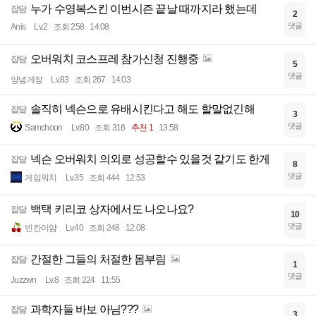
누가 수영복스킨 이번시즌 끝날 때까지라 했는데
잡담
2
댓글
Anis
Lv.2
조회 258
14:08
오버워치 코스프레 참가신청 진행중
잡담
5
댓글
양념게장
Lv.83
조회 267
14:03
솔직히 넥슨으로 유배시킨다고 해도 할말없긴해
잡담
3
댓글
Samchoon
Lv.80
조회 316
추천 1
13:58
넥슨 오버워치 의외로 성공할수 있을것 같기도 한게
잡담
8
댓글
게임워치
Lv.35
조회 444
12:53
백택 키리코 상자에서도 나오나요?
잡담
10
댓글
빈칸이얌
Lv.40
조회 248
12:08
간절한 그들의 처절한 몸부림
잡담
1
댓글
Juzzwn
Lv.8
조회 224
11:55
과학자들 바보 아님???
잡담
3