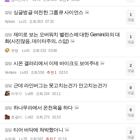
싱글벙글 여전한 그룹큐 사이언스
잡담
1
댓글
Apluss
Lv.21
조회 263
07:32
재미로 보는 오버워치 밸런스에 대한 Gemini와의 대
잡담
1
화(사진많음, 데이터주의, 스압)
댓글
큐랑
Lv.41
조회 333
03:46
시온 갤러리에서 이제 바이크도 보여주네
잡담
2
댓글
Venture
Lv.63
조회 550
추천 1
03:33
근데 라인버그는 못고치는건가 안고치는건가
잡담
0
댓글
마우가
Lv.65
조회 224
02:11
하나무라에서 온천욕을 하다
잡담
0
댓글
호걸이
Lv.62
조회 273
02:10
티어 바닥에 쳐박혔더니
잡담
2
댓글
눈방울
Lv.78
조회 587
추천 2
01:16