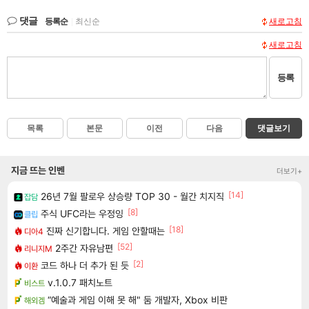
댓글
등록순
|
최신순
새로고침
새로고침
등록
목록
본문
이전
다음
댓글보기
지금 뜨는 인벤
더보기+
[14]
26년 7월 팔로우 상승량 TOP 30 - 월간 치지직
잡담
[8]
주식 UFC라는 우정잉
클립
[18]
진짜 신기합니다. 게임 안할때는
디아4
[52]
2주간 자유남편
리니지M
[2]
코드 하나 더 추가 된 듯
이환
v.1.0.7 패치노트
비스트
“예술과 게임 이해 못 해" 둠 개발자, Xbox 비판
해외겜