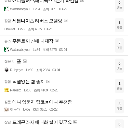
애니플러스,애니맥스 2분기 라인업
뉴스
0
댓글
Watanabeyou
Lv.84
조회 3171
03-29
세븐나이츠 리버스 모델링
잡담
1
댓글
Llawliet
Lv.72
조회 4825
03-25
주문토끼 신애니 제작
뉴스
2
댓글
Watanabeyou
Lv.84
조회 3475
03-01
디플
질문
0
댓글
Rubyeye
Lv.89
조회 2984
03-01
낙뎀없는 겜 좋지
잡담
1
댓글
Parkerz
Lv.65
조회 4109
02-28
애니 입문자 럽코or 애니 추천좀
질문
3
댓글
젖문가
Lv.52
조회 3161
02-22
드래곤라자 애니화 썰이 있군요
잡담
0