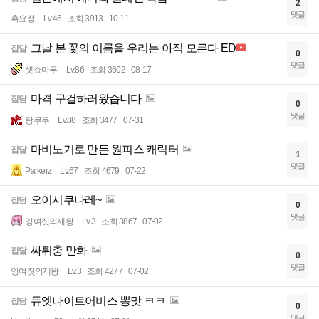
2
댓글
흑요정
Lv.46
조회 3913
10-11
그날 본 꽃의 이름을 우리는 아직 모른다 ED
잡담
0
댓글
셋쇼마루
Lv.86
조회 3602
08-17
마격 구걸하러왔습니다
잡담
0
댓글
탕쿠쿠
Lv.88
조회 3477
07-31
마비노기로 만든 원피스 캐릭터
잡담
1
댓글
Parkerz
Lv.67
조회 4679
07-22
오이시쿠나레~
잡담
0
댓글
잉여짓의제왕
Lv.3
조회 3867
07-02
싸튀충 만화
잡담
0
댓글
잉여짓의제왕
Lv.3
조회 4277
07-02
듀엣나이트어비스 뽕맛 ㅋㅋ
잡담
0
댓글