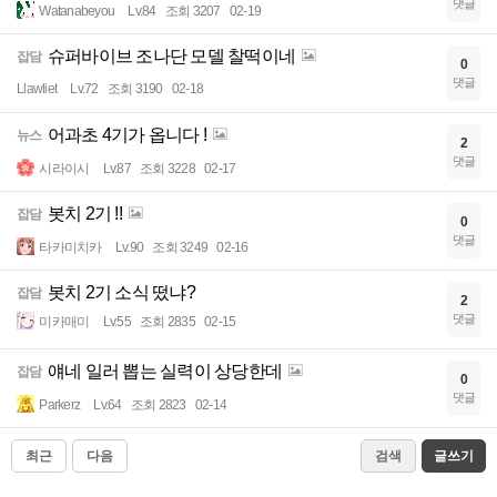
댓글
Watanabeyou
Lv.84
조회 3207
02-19
슈퍼바이브 조나단 모델 찰떡이네
잡담
0
댓글
Llawliet
Lv.72
조회 3190
02-18
어과초 4기가 옵니다 !
뉴스
2
댓글
시라이시
Lv.87
조회 3228
02-17
봇치 2기 !!
잡담
0
댓글
타카미치카
Lv.90
조회 3249
02-16
봇치 2기 소식 떴냐?
잡담
2
댓글
미카매미
Lv.55
조회 2835
02-15
얘네 일러 뽑는 실력이 상당한데
잡담
0
댓글
Parkerz
Lv.64
조회 2823
02-14
최근
다음
검색
글쓰기