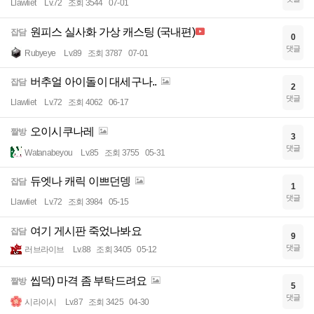
Llawliet
Lv.72
조회 3544
07-01
원피스 실사화 가상 캐스팅 (국내편)
잡담
0
댓글
Rubyeye
Lv.89
조회 3787
07-01
버추얼 아이돌이 대세구나..
잡담
2
댓글
Llawliet
Lv.72
조회 4062
06-17
오이시쿠나레
짤방
3
댓글
Watanabeyou
Lv.85
조회 3755
05-31
듀엣나 캐릭 이쁘던뎅
잡담
1
댓글
Llawliet
Lv.72
조회 3984
05-15
여기 게시판 죽었나봐요
잡담
9
댓글
러브라이브
Lv.88
조회 3405
05-12
씹덕) 마격 좀 부탁드려요
짤방
5
댓글
시라이시
Lv.87
조회 3425
04-30