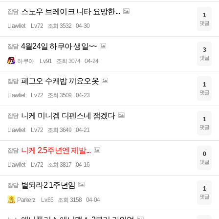
스노우 브레이크 니타 요망한...
잡담
1
댓글
Llawliet
Lv.72
조회 3532
04-30
4월24일 하쿠아 생일~~
잡담
3
댓글
하쿠아
Lv.91
조회 3074
04-24
페그오 수캐밥 끼요오옷
잡담
1
댓글
Llawliet
Lv.72
조회 3509
04-23
니케 미니겜 디펜스네 잼겠다
잡담
1
댓글
Llawliet
Lv.72
조회 3649
04-21
니케 2.5주년엔 제발...
잡담
0
댓글
Llawliet
Lv.72
조회 3817
04-16
별되라2 1주년임
잡담
1
댓글
Parkerz
Lv.65
조회 3158
04-04