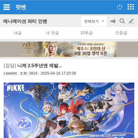
팟벤
애니메이션 파티 인벤
전체보기
공
검
글
지
색
내글
내 댓글
10추글
인증글
on/off
쓰
기
[잡담]
니케 2.5주년엔 제발...
Llawliet
조회:
3816
2025-04-16 17:20:38