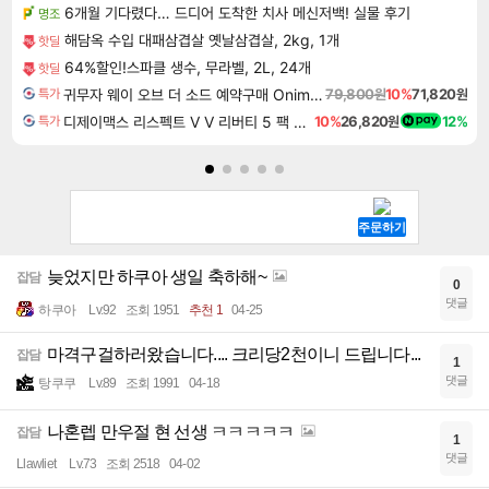
6개월 기다렸다… 드디어 도착한 치사 메신저백! 실물 후기
명조
해담옥 수입 대패삼겹살 옛날삼겹살, 2kg, 1개
핫딜
64%할인!스파클 생수, 무라벨, 2L, 24개
핫딜
귀무자 웨이 오브 더 소드 예약구매 Onimusha Way of the Sword
79,800원
10%
71,820원
특가
디제이맥스 리스펙트 V V 리버티 5 팩 DJMAX RESPECT V V Liberty 5 Pack DLC
10%
26,820원
12%
특가
늦었지만 하쿠아 생일 축하해~
잡담
0
댓글
하쿠아
Lv.92
조회 1951
추천 1
04-25
마격구걸하러왔습니다.... 크리당2천이니 드립니다...
잡담
1
댓글
탕쿠쿠
Lv.89
조회 1991
04-18
나혼렙 만우절 현 선생 ㅋㅋㅋㅋㅋ
잡담
1
댓글
Llawliet
Lv.73
조회 2518
04-02