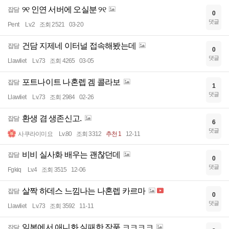
୨୧ 인연 서버에 오실분 ୨୧
잡담
0
댓글
Pent
Lv.2
조회 2521
03-20
건담 지제네 이터널 접속해봤는데
잡담
0
댓글
Llawliet
Lv.73
조회 4265
03-05
포트나이트 나혼렙 겜 콜라보
잡담
1
댓글
Llawliet
Lv.73
조회 2984
02-26
환생 겸 생존신고.
잡담
6
댓글
사쿠라이미요
Lv.80
조회 3312
추천 1
12-11
비비 실사화 배우는 괜찮던데
잡담
0
댓글
Fgkiq
Lv.4
조회 3515
12-06
살짝 하데스 느낌나는 나혼렙 카르마
잡담
0
댓글
Llawliet
Lv.73
조회 3592
11-11
일본에서 애니화 실패한 작품 ㅋㅋㅋㅋ
잡담