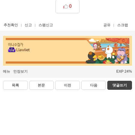
0
추천확인
신고
스팸신고
공유
스크랩
이니수집가
Llawliet
메뉴
인장보기
EXP 24%
목록
본문
이전
다음
댓글쓰기