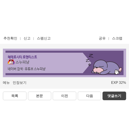
추천확인
신고
스팸신고
공유
스크랩
헤테로시티 로맨티스트
스누피냥
네이버 검색 : 유튜브 스누피냥
메뉴
인장보기
EXP 32%
목록
본문
이전
다음
댓글쓰기