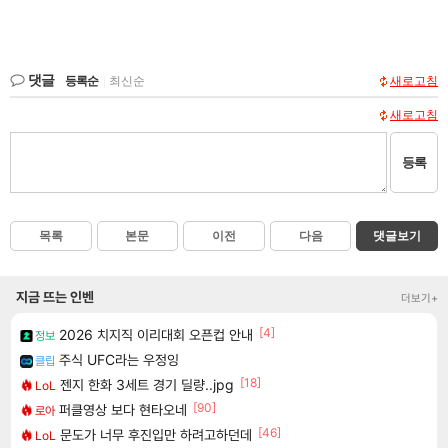
댓글
등록순
|
최신순
새로고침
새로고침
등록
목록
본문
이전
다음
댓글보기
지금 뜨는 인벤
더보기+
[4]
2026 치지직 이리대회 오픈컵 안내
정보
주식 UFC라는 우정잉
클립
[18]
젠지 한화 3세트 경기 딜량..jpg
LoL
[90]
퍼클영상 보다 현타오네
로아
[46]
문도가 너무 후진입만 하려고하던데
LoL