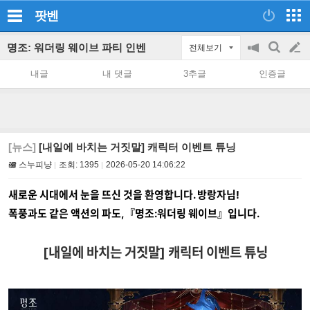
팟벤
명조: 워더링 웨이브 파티 인벤
전체보기
공
검
글
지
색
내글
내 댓글
3추글
인증글
on/off
쓰
기
[뉴스]
[내일에 바치는 거짓말] 캐릭터 이벤트 튜닝
스누피냥
조회:
1395
2026-05-20 14:06:22
새로운 시대에서 눈을 뜨신 것을 환영합니다. 방랑자님!
폭풍과도 같은 액션의 파도,『명조:워더링 웨이브』입니다.
[내일에 바치는 거짓말] 캐릭터 이벤트 튜닝