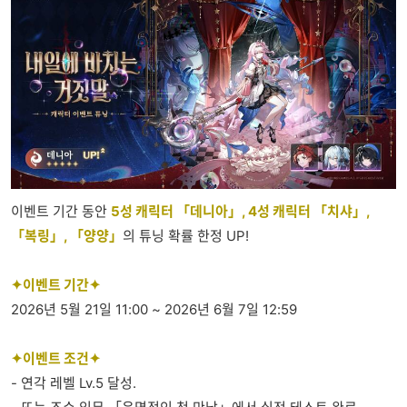
이벤트 기간 동안
5성 캐릭터 「데니아」, 4성 캐릭터 「치샤」,
「복링」, 「양양」
의 튜닝 확률 한정 UP!
✦이벤트 기간✦
2026년 5월 21일 11:00 ~ 2026년 6월 7일 12:59
✦이벤트 조건✦
- 연각 레벨 Lv.5 달성.