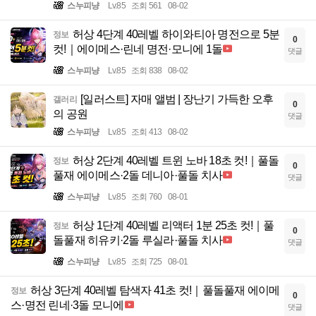
스누피냥
Lv.85
조회 561
08-02
허상 4단계 40레벨 하이와티아 명전으로 5분
정보
0
컷!｜에이메스·린네 명전·모니에 1돌
댓글
스누피냥
Lv.85
조회 838
08-02
[일러스트] 자매 앨범 | 장난기 가득한 오후
갤러리
0
의 공원
댓글
스누피냥
Lv.85
조회 413
08-02
허상 2단계 40레벨 트윈 노바 18초 컷!｜풀돌
정보
0
풀재 에이메스·2돌 데니아·풀돌 치사
댓글
스누피냥
Lv.85
조회 760
08-01
허상 1단계 40레벨 리액터 1분 25초 컷!｜풀
정보
0
돌풀재 히유키·2돌 루실라·풀돌 치사
댓글
스누피냥
Lv.85
조회 725
08-01
허상 3단계 40레벨 탐색자 41초 컷!｜풀돌풀재 에이메
정보
0
스·명전 린네·3돌 모니에
댓글