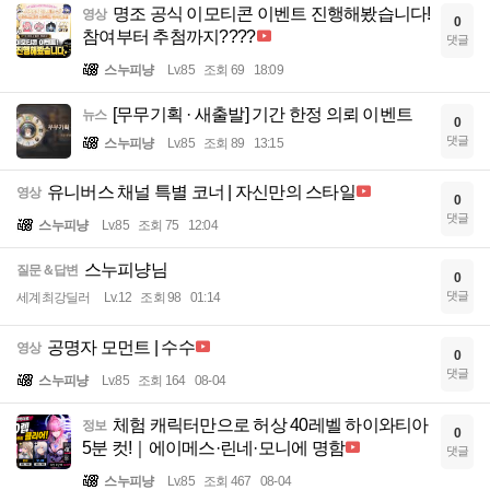
명조 공식 이모티콘 이벤트 진행해봤습니다!
영상
0
참여부터 추첨까지????
댓글
스누피냥
Lv.85
조회 69
18:09
[무무기획 · 새출발] 기간 한정 의뢰 이벤트
뉴스
0
댓글
스누피냥
Lv.85
조회 89
13:15
유니버스 채널 특별 코너 | 자신만의 스타일
영상
0
댓글
스누피냥
Lv.85
조회 75
12:04
스누피냥님
질문＆답변
0
댓글
세계최강딜러
Lv.12
조회 98
01:14
공명자 모먼트 | 수수
영상
0
댓글
스누피냥
Lv.85
조회 164
08-04
체험 캐릭터만으로 허상 40레벨 하이와티아
정보
0
5분 컷!｜에이메스·린네·모니에 명함
댓글
스누피냥
Lv.85
조회 467
08-04