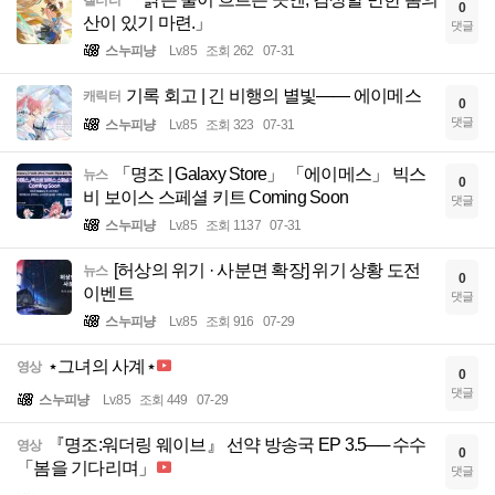
0
산이 있기 마련.」
댓글
스누피냥
Lv.85
조회 262
07-31
기록 회고 | 긴 비행의 별빛—— 에이메스
캐릭터
0
댓글
스누피냥
Lv.85
조회 323
07-31
「명조 | Galaxy Store」 「에이메스」 빅스
뉴스
0
비 보이스 스페셜 키트 Coming Soon
댓글
스누피냥
Lv.85
조회 1137
07-31
[허상의 위기 · 사분면 확장] 위기 상황 도전
뉴스
0
이벤트
댓글
스누피냥
Lv.85
조회 916
07-29
⋆그녀의 사계⋆
영상
0
댓글
스누피냥
Lv.85
조회 449
07-29
『명조:워더링 웨이브』 선약 방송국 EP 3.5── 수수
영상
0
「봄을 기다리며」
댓글