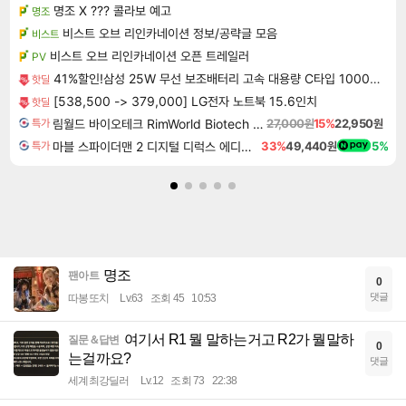
명조 X ??? 콜라보 예고
명조
비스트 오브 리인카네이션 정보/공략글 모음
비스트
비스트 오브 리인카네이션 오픈 트레일러
PV
41%할인!삼성 25W 무선 보조배터리 고속 대용량 C타입 10000mAh 홀더 세트 베이지
핫딜
[538,500 -> 379,000] LG전자 노트북 15.6인치
핫딜
림월드 바이오테크 RimWorld Biotech DLC
27,000원
15%
22,950원
특가
마블 스파이더맨 2 디지털 디럭스 에디션 Marvel's Spider-Man 2 Digital Deluxe Edition
33%
49,440원
5%
특가
명조
팬아트
0
댓글
따봉또치
Lv.63
조회 45
10:53
여기서 R1 뭘 말하는거고 R2가 뭘말하
질문＆답변
0
는걸까요?
댓글
세계최강딜러
Lv.12
조회 73
22:38