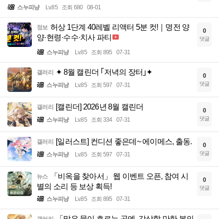
스누피냥
Lv.85
조회 680
08-01
허상 1단계 40레벨 리액터 5분 컷!｜명전 양
정보
0
양·현령·수수·치사 파티
댓글
스누피냥
Lv.85
조회 895
07-31
✦ 8월 캘린더 ｢저녁의 장터｣✦
갤러리
0
댓글
스누피냥
Lv.85
조회 597
07-31
[캘린더] 2026년 8월 캘린더
갤러리
0
댓글
스누피냥
Lv.85
조회 334
07-31
[일러스트] 컨디션 좋은데~ 에이메스, 출동.
갤러리
0
댓글
스누피냥
Lv.85
조회 597
07-31
「비옥을 찾아서」 웹 이벤트 오픈, 참여 시
뉴스
0
별의 소리 등 보상 획득!
댓글
스누피냥
Lv.85
조회 895
07-31
「맑은 물이 흐르는 곳엔, 감상할 만한 봄의
갤러리