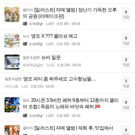
[일러스트] 자매 앨범 | 장난기 가득한 오후
갤러리
0
의 공원 (리메이크판)
댓글
스누피냥
Lv.85
조회 365
08-04
명조 X ??? 콜라보 예고
뉴스
0
댓글
스누피냥
Lv.85
조회 300
08-04
뉴비 질문
질문＆답변
2
댓글
세계최강딜러
Lv.12
조회 298
08-04
명조 파티 좀 짜주세요 고수형님들…
질문＆답변
1
댓글
가다나흐
Lv.3
조회 353
08-03
20시즌 3.5버전 폐허 9층부터 12층까지 클리
정보
0
어 조합 | 죽음의 노래와 바닷속 폐허 |
댓글
스누피냥
Lv.85
조회 485
08-03
[일러스트] 자매 앨범 | 재회 후, 맛집에서
갤러리
0
댓글