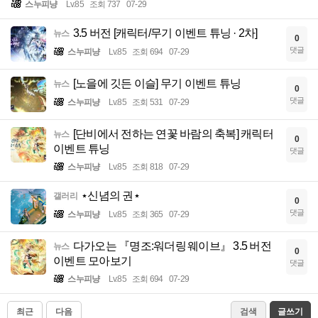
스누피냥
Lv.85
조회 737
07-29
3.5 버전 [캐릭터/무기 이벤트 튜닝 · 2차]
뉴스
0
댓글
스누피냥
Lv.85
조회 694
07-29
[노을에 깃든 이슬] 무기 이벤트 튜닝
뉴스
0
댓글
스누피냥
Lv.85
조회 531
07-29
[단비에서 전하는 연꽃 바람의 축복] 캐릭터
뉴스
0
이벤트 튜닝
댓글
스누피냥
Lv.85
조회 818
07-29
⋆신념의 권⋆
갤러리
0
댓글
스누피냥
Lv.85
조회 365
07-29
다가오는 『명조:워더링 웨이브』 3.5 버전
뉴스
0
이벤트 모아보기
댓글
스누피냥
Lv.85
조회 694
07-29
최근
다음
검색
글쓰기