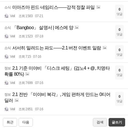
미아즈마 핀드·네임리스——강적 정찰 파일
소식
0
댓글
Veil
조회 1583
07-21
「Bangboo」 설명서 | 에스메 양
소식
0
댓글
Veil
조회 1523
07-18
서서히 밀려드는 파도——2.1 버전 이벤트 일람
소식
0
댓글
Veil
조회 715
07-16
2.1 기준 미야비 「디스크 세팅」(검노4 + @, 치명타
정보
0
확률 80%)
댓글
Veil
조회 7699
07-16
2.1 전반 「미야비 복각」, 게임 편하게 만드는 0티어
정보
0
딜러
댓글
Veil
조회 2851
07-16
최근
다음
검색
글쓰기