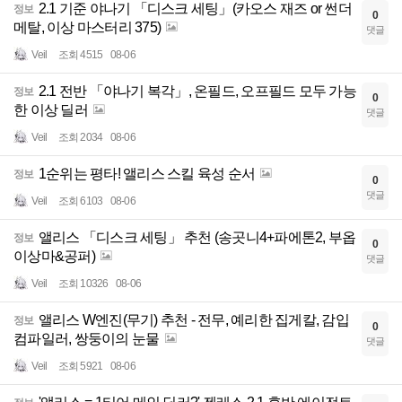
2.1 기준 야나기 「디스크 세팅」(카오스 재즈 or 썬더
정보
0
메탈, 이상 마스터리 375)
댓글
Veil
조회 4515
08-06
2.1 전반 「야나기 복각」, 온필드, 오프필드 모두 가능
정보
0
한 이상 딜러
댓글
Veil
조회 2034
08-06
1순위는 평타! 앨리스 스킬 육성 순서
정보
0
댓글
Veil
조회 6103
08-06
앨리스 「디스크 세팅」 추천 (송곳니4+파에톤2, 부옵
정보
0
이상마&공퍼)
댓글
Veil
조회 10326
08-06
앨리스 W엔진(무기) 추천 - 전무, 예리한 집게칼, 감입
정보
0
컴파일러, 쌍둥이의 눈물
댓글
Veil
조회 5921
08-06