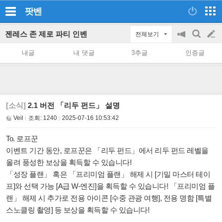
팟벤
젠레스 존 제로 파티 인벤
전체보기
공
검
글
지
색
내글
내 댓글
3추글
인증글
on/off
쓰
기
[소식]
2.1 버전 「리두 펀드」 설명
Veil
조회:
1240
2025-07-16 10:53:42
To. 로프꾼
이벤트 기간 동안, 로프꾼은 「리두 펀드」에서 리두 펀드 레벨을
올려 풍성한 보상을 획득할 수 있습니다!
「성장 플랜」 혹은 「프리미엄 플랜」 해제 시 [기밀 마스터 테이
프]와 선택 가능 [A급 W-엔진]을 획득할 수 있습니다! 「프리미엄 플
랜」 해제 시 추가로 전용 아이콘 [수중 관광 여행], 전용 명함 [특별
스노클링 촬영] 등 보상을 획득할 수 있습니다!