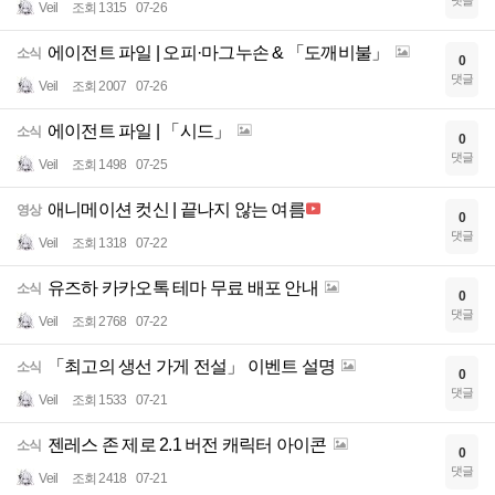
Veil
조회 1315
07-26
에이전트 파일 | 오피·마그누손 & 「도깨비불」
소식
0
댓글
Veil
조회 2007
07-26
에이전트 파일 | 「시드」
소식
0
댓글
Veil
조회 1498
07-25
애니메이션 컷신 | 끝나지 않는 여름
영상
0
댓글
Veil
조회 1318
07-22
유즈하 카카오톡 테마 무료 배포 안내
소식
0
댓글
Veil
조회 2768
07-22
「최고의 생선 가게 전설」 이벤트 설명
소식
0
댓글
Veil
조회 1533
07-21
젠레스 존 제로 2.1 버전 캐릭터 아이콘
소식
0
댓글
Veil
조회 2418
07-21