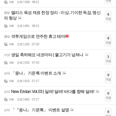
댓글
Veil
조회 7408
08-01
앨리스 육성 재료 한장 정리 - 이상, 기이한 독검, 맹신
정보
0
의 형상
댓글
Veil
조회 1961
08-01
격투게임으로 연주한 휴고 테마
영상
0
댓글
Veil
조회 1182
07-30
생일 축하해요 네코마타 | 물고기가 넘쳐나
스샷
1
댓글
Veil
조회 1532
07-30
「웅나」 기문록 이벤트 소개
소식
0
댓글
Veil
조회 1815
07-27
New Eridan Vol.03 | 달려! 달려! 바다를 향해 달려!
소식
0
댓글
Veil
조회 1682
07-27
「『웅나』 기문록」 이벤트 설명
소식
0
댓글