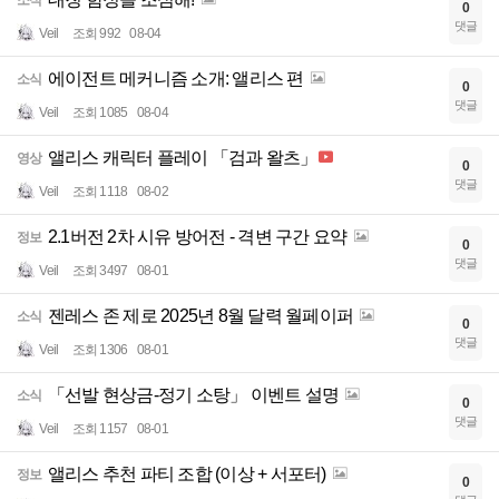
0
댓글
Veil
조회 992
08-04
에이전트 메커니즘 소개: 앨리스 편
소식
0
댓글
Veil
조회 1085
08-04
앨리스 캐릭터 플레이 「검과 왈츠」
영상
0
댓글
Veil
조회 1118
08-02
2.1버전 2차 시유 방어전 - 격변 구간 요약
정보
0
댓글
Veil
조회 3497
08-01
젠레스 존 제로 2025년 8월 달력 월페이퍼
소식
0
댓글
Veil
조회 1306
08-01
「선발 현상금-정기 소탕」 이벤트 설명
소식
0
댓글
Veil
조회 1157
08-01
앨리스 추천 파티 조합 (이상 + 서포터)
정보
0