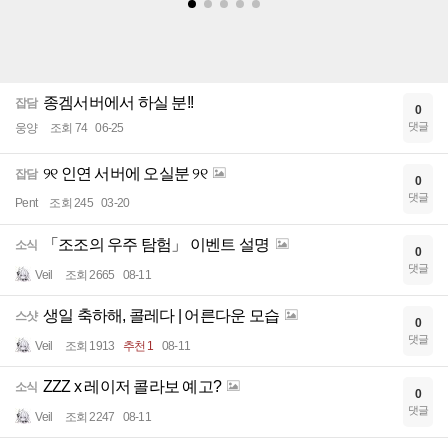
종겜서버에서 하실 분!!
잡담
0
댓글
웅양
조회 74
06-25
୨୧ 인연 서버에 오실분 ୨୧
잡담
0
댓글
Pent
조회 245
03-20
「조조의 우주 탐험」 이벤트 설명
소식
0
댓글
Veil
조회 2665
08-11
생일 축하해, 콜레다 | 어른다운 모습
스샷
0
댓글
Veil
조회 1913
추천 1
08-11
ZZZ x 레이저 콜라보 예고?
소식
0
댓글
Veil
조회 2247
08-11