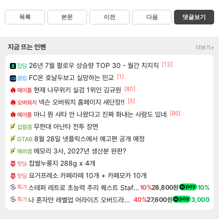
목록
본문
이전
다음
댓글보기
지금 뜨는 인벤
더보기+
[13]
26년 7월 팔로우 상승량 TOP 30 - 월간 치지직
잡담
[1]
FC온 호날두보고 실망하는 민교
클립
[80]
현재 나무위키 실검 1위인 김규원
메이플
[5]
넥슨 오버워치 홈페이지 새단장!!
오버워치
[86]
아니 뭔 샤타 안 나왔다고 진짜 화내는 사람도 있네
메이플
무한대 아난타 전투 장면
섭컬겜
8월 28일 넷플릭스에서 예고편 공개 예정
GTA6
메모리 3사, 2027년 생산분 완판?
해외겜
찹쌀누룽지 288g x 4개
핫딜
요거프레소 카페라떼 10개 + 카페모카 10개
핫딜
스테퍼 레트로 초능력 추리 퀘스트 Staffer Retro A Supernatural Mystery Quest
10%
28,800원
10%
특가
나 혼자만 레벨업 어라이즈 오버드라이브 Solo Leveling Arise
40%
27,600원
3,000
특가