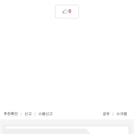
0
추천확인
신고
스팸신고
공유
스크랩