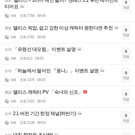
'앨리스 = 1티어 메인 딜러?' 젠레스 2.1 후반 에이전트
정보
0
티어표
댓글
Veil
조회 7756
08-06
앨리스 픽업, 쉽고 강한 이상 캐릭터 원한다면 추천
정보
0
댓글
Veil
조회 3782
08-06
「유령선 대모험」 이벤트 설명
소식
0
댓글
Veil
조회 821
08-05
「하늘에서 떨어진 『웅나』」이벤트 설명
소식
0
댓글
Veil
조회 1079
08-05
앨리스 캐릭터 PV 「숙녀의 신조」
영상
0
댓글
Veil
조회 1022
08-05
2.1 버전 기간 한정 채널(하반기)
소식
0
댓글
Veil
조회 3139
08-04
대칭 함정을 조심해!
소식