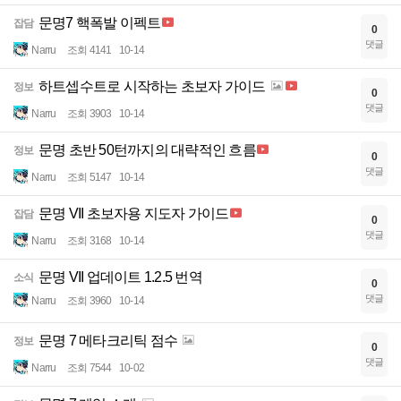
문명7 핵폭발 이펙트
잡담
0
댓글
Narru
조회 4141
10-14
하트셉수트로 시작하는 초보자 가이드
정보
0
댓글
Narru
조회 3903
10-14
문명 초반 50턴까지의 대략적인 흐름
정보
0
댓글
Narru
조회 5147
10-14
문명 VII 초보자용 지도자 가이드
잡담
0
댓글
Narru
조회 3168
10-14
문명 VII 업데이트 1.2.5 번역
소식
0
댓글
Narru
조회 3960
10-14
문명 7 메타크리틱 점수
정보
0
댓글
Narru
조회 7544
10-02