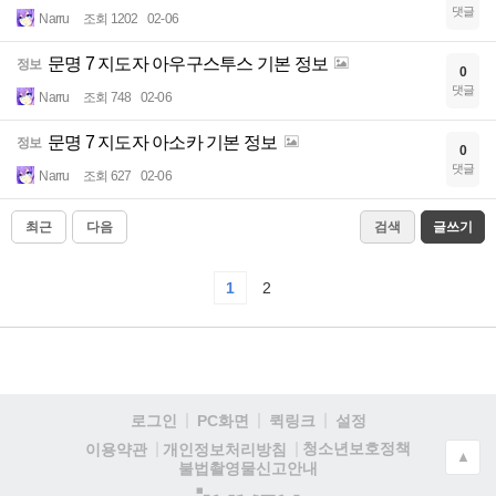
댓글
Narru
조회 1202
02-06
문명 7 지도자 아우구스투스 기본 정보
정보
0
댓글
Narru
조회 748
02-06
문명 7 지도자 아소카 기본 정보
정보
0
댓글
Narru
조회 627
02-06
최근
다음
검색
글쓰기
1
2
로그인
PC화면
퀵링크
설정
청소년보호정책
이용약관
개인정보처리방침
▲
불법촬영물신고안내