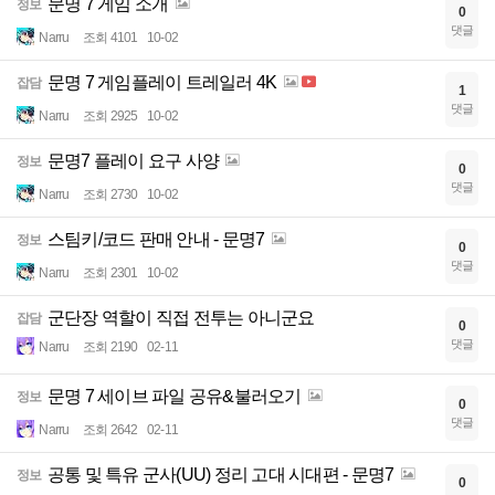
문명 7 게임 소개
정보
0
댓글
Narru
조회 4101
10-02
문명 7 게임플레이 트레일러 4K
잡담
1
댓글
Narru
조회 2925
10-02
문명7 플레이 요구 사양
정보
0
댓글
Narru
조회 2730
10-02
스팀키/코드 판매 안내 - 문명7
정보
0
댓글
Narru
조회 2301
10-02
군단장 역할이 직접 전투는 아니군요
잡담
0
댓글
Narru
조회 2190
02-11
문명 7 세이브 파일 공유&불러오기
정보
0
댓글
Narru
조회 2642
02-11
공통 및 특유 군사(UU) 정리 고대 시대편 - 문명7
정보
0