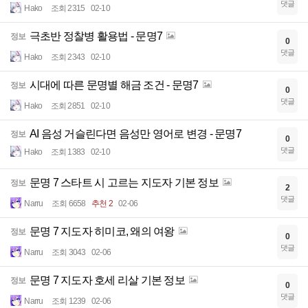
댓글
Hako
조회 2315
02-10
극초반 정찰병 활용법 - 문명7
정보
0
댓글
Hako
조회 2343
02-10
시대에 따른 문명별 해금 조건 - 문명7
정보
0
댓글
Hako
조회 2851
02-10
AI 음성 거슬린다면 음성만 영어로 변경 - 문명7
정보
0
댓글
Hako
조회 1383
02-10
문명 7 스타트 시 고르는 지도자 기본 정보
정보
2
댓글
Narru
조회 6658
추천 2
02-06
문명 7 지도자 히미코, 왜의 여왕
정보
0
댓글
Narru
조회 3043
02-06
문명 7 지도자 호세 리살 기본 정보
정보
0
댓글
Narru
조회 1239
02-06