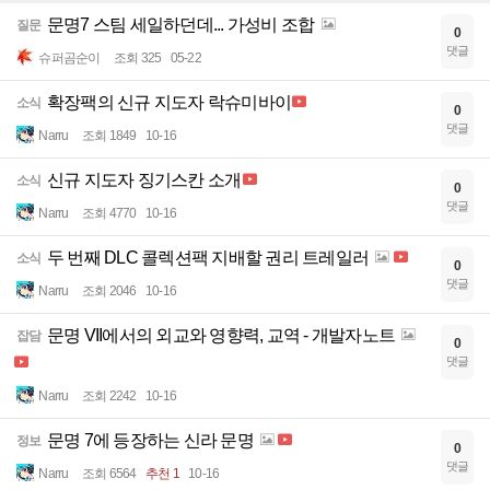
문명7 스팀 세일하던데... 가성비 조합
질문
0
댓글
슈퍼곰순이
조회 325
05-22
확장팩의 신규 지도자 락슈미바이
소식
0
댓글
Narru
조회 1849
10-16
신규 지도자 징기스칸 소개
소식
0
댓글
Narru
조회 4770
10-16
두 번째 DLC 콜렉션팩 지배할 권리 트레일러
소식
0
댓글
Narru
조회 2046
10-16
문명 VII에서의 외교와 영향력, 교역 - 개발자노트
잡담
0
댓글
Narru
조회 2242
10-16
문명 7에 등장하는 신라 문명
정보
0
댓글
Narru
조회 6564
추천 1
10-16