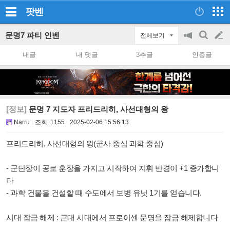
팟벤
문명7 파티 인벤
전체보기
공
검
글
지
색
내글
내 댓글
3추글
인증글
on/off
쓰
기
[정보]
문명 7 지도자 프리드리히, 사선대형의 왕
Narru
조회:
1155
2025-02-06 15:56:13
프리드리히, 사선대형의 왕(군사 중심 과학 중심)
- 군단장이 공로 훈장을 가지고 시작하여 지휘 반경이 +1 증가합니
다
- 과학 건물을 건설할 때 수도에서 보병 유닛 1기를 얻습니다.
시대 잠금 해제 : 근대 시대에서 프로이센 문명을 잠금 해제합니다