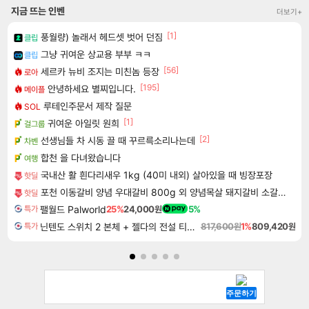
지금 뜨는 인벤
더보기+
[1]
풍월량) 놀래서 헤드셋 벗어 던짐
클립
그냥 귀여운 상교용 부부 ㅋㅋ
클립
[56]
세르카 뉴비 조지는 미친놈 등장
로아
[195]
안녕하세요 별찌입니다.
메이플
루테인주문서 제작 질문
SOL
[1]
귀여운 아일릿 원희
걸그룹
[2]
선생님들 차 시동 끌 때 꾸르륵소리나는데
차벤
합천 을 다녀왔습니다
여행
국내산 활 흰다리새우 1kg (40미 내외) 살아있을 때 빙장포장
핫딜
포천 이동갈비 양념 우대갈비 800g 외 양념목살 돼지갈비 소갈비 모음전
핫딜
팰월드 Palworld
25%
24,000원
5%
특가
닌텐도 스위치 2 본체 + 젤다의 전설 티어스 오브 더 킹덤 닌텐도 스위치 2 에디션 + 젤다의 전설 브레스 오브 더 와일드 닌텐도 스위치 2 에디션 번들
817,600원
1%
809,420원
특가