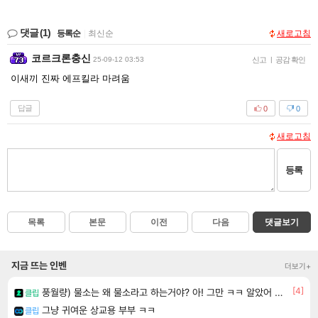
댓글
(1)
등록순
|
최신순
새로고침
코르크론충신
25-09-12 03:53
신고
|
공감 확인
이새끼 진짜 에프킬라 마려움
답글
0
0
새로고침
등록
목록
본문
이전
다음
댓글보기
지금 뜨는 인벤
더보기+
[4]
풍월량) 물소는 왜 물소라고 하는거야? 아! 그만 ㅋㅋ 알았어 ㅋㅋ
클립
그냥 귀여운 상교용 부부 ㅋㅋ
클립