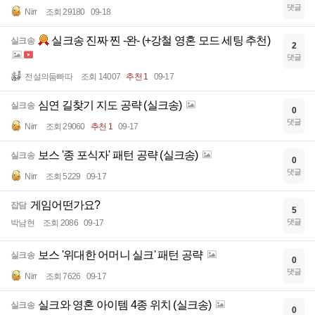
댓글
Nirr
조회 29180
09-18
실크송 진짜 찐 -완- (+강철 영혼 모드 세팅 추천)
실크송
2
댓글
전설의둠빠따
조회 14007
추천 1
09-17
심연 길찾기 지도 공략 (실크송)
실크송
0
댓글
Nirr
조회 29060
추천 1
09-17
보스 '종 포식자' 패턴 공략 (실크송)
실크송
0
댓글
Nirr
조회 5229
09-17
게임어떤가요?
잡담
5
댓글
박남현
조회 2086
09-17
보스 '위대한 어머니 실크' 패턴 공략
실크송
0
댓글
Nirr
조회 7626
09-17
실크와 영혼 아이템 4종 위치 (실크송)
실크송
0