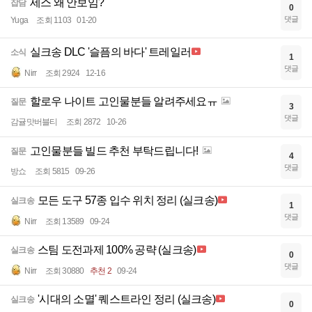
세스 왜 안보임?
잡담
0
댓글
Yuga
조회 1103
01-20
실크송 DLC '슬픔의 바다' 트레일러
소식
1
댓글
Nirr
조회 2924
12-16
할로우 나이트 고인물분들 알려주세요ㅠ
질문
3
댓글
감귤맛버블티
조회 2872
10-26
고인물분들 빌드 추천 부탁드립니다!
질문
4
댓글
방쇼
조회 5815
09-26
모든 도구 57종 입수 위치 정리 (실크송)
실크송
1
댓글
Nirr
조회 13589
09-24
스팀 도전과제 100% 공략 (실크송)
실크송
0
댓글
Nirr
조회 30880
추천 2
09-24
'시대의 소멸' 퀘스트라인 정리 (실크송)
실크송
0