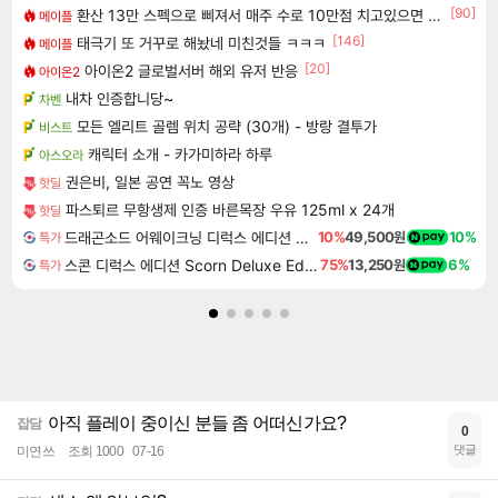
[90]
환산 13만 스펙으로 삐져서 매주 수로 10만점 치고있으면 ㅋㅋ
메이플
[146]
태극기 또 거꾸로 해놨네 미친것들 ㅋㅋㅋ
메이플
[20]
아이온2 글로벌서버 해외 유저 반응
아이온2
내차 인증합니당~
차벤
모든 엘리트 골렘 위치 공략 (30개) - 방랑 결투가
비스트
캐릭터 소개 - 카가미하라 하루
아스오라
권은비, 일본 공연 꼭노 영상
핫딜
파스퇴르 무항생제 인증 바른목장 우유 125ml x 24개
핫딜
드래곤소드 어웨이크닝 디럭스 에디션 DragonSword Awakening Deluxe Edition
10%
49,500원
10%
특가
스콘 디럭스 에디션 Scorn Deluxe Edition
75%
13,250원
6%
특가
아직 플레이 중이신 분들 좀 어떠신가요?
잡담
0
댓글
미연쓰
조회 1000
07-16