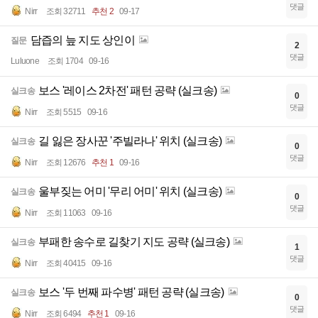
댓글
Nirr
조회 32711
추천 2
09-17
담즙의 늪 지도 상인이
질문
2
댓글
Luluone
조회 1704
09-16
보스 '레이스 2차전' 패턴 공략 (실크송)
실크송
0
댓글
Nirr
조회 5515
09-16
길 잃은 장사꾼 '주빌라나' 위치 (실크송)
실크송
0
댓글
Nirr
조회 12676
추천 1
09-16
울부짖는 어미 '무리 어미' 위치 (실크송)
실크송
0
댓글
Nirr
조회 11063
09-16
부패한 송수로 길찾기 지도 공략 (실크송)
실크송
1
댓글
Nirr
조회 40415
09-16
보스 '두 번째 파수병' 패턴 공략 (실크송)
실크송
0
댓글
Nirr
조회 6494
추천 1
09-16