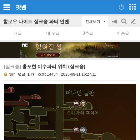
팟벤
할로우 나이트 실크송 파티 인벤
전체보기
공
검
글
지
색
내글
내 댓글
3추글
인증글
on/off
쓰
기
[실크송]
흉포한 야수파리 위치 (실크송)
Nirr
댓글: 1 개
조회:
14454
2025-09-11 16:27:11