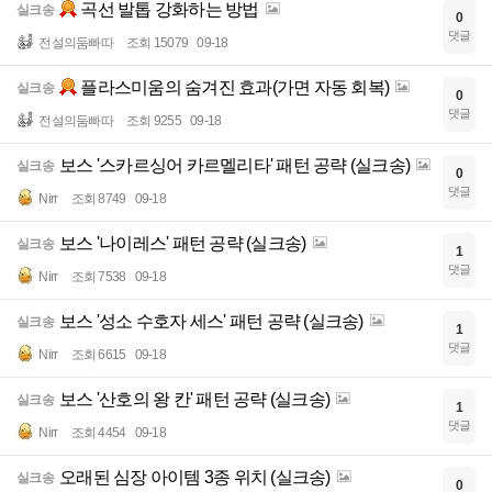
곡선 발톱 강화하는 방법
실크송
0
댓글
전설의둠빠따
조회 15079
09-18
플라스미움의 숨겨진 효과(가면 자동 회복)
실크송
0
댓글
전설의둠빠따
조회 9255
09-18
보스 '스카르싱어 카르멜리타' 패턴 공략 (실크송)
실크송
0
댓글
Nirr
조회 8749
09-18
보스 '나이레스' 패턴 공략 (실크송)
실크송
1
댓글
Nirr
조회 7538
09-18
보스 '성소 수호자 세스' 패턴 공략 (실크송)
실크송
1
댓글
Nirr
조회 6615
09-18
보스 '산호의 왕 칸' 패턴 공략 (실크송)
실크송
1
댓글
Nirr
조회 4454
09-18
오래된 심장 아이템 3종 위치 (실크송)
실크송
0