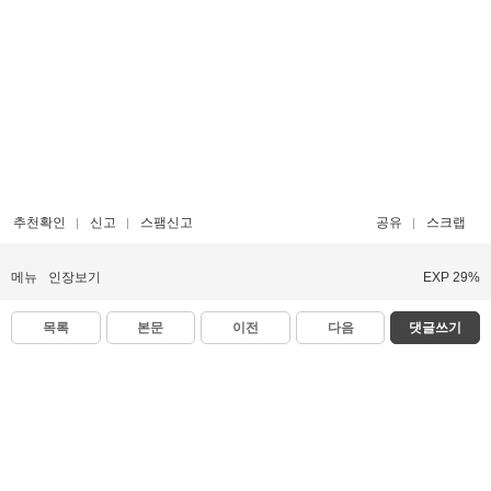
추천확인
신고
스팸신고
공유
스크랩
메뉴
인장보기
EXP 29%
목록
본문
이전
다음
댓글쓰기