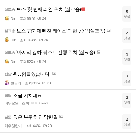
보스 '첫 번째 죄인' 위치 (실크송)
실크송
0
댓글
Nirr
조회 8878
09-24
보스 '광기에 빠진 레이스' 패턴 공략 (실크송)
실크송
2
댓글
Nirr
조회 10386
09-24
'마지막 강하' 퀘스트 진행 위치 (실크송)
실크송
1
댓글
Nirr
조회 9235
09-24
워... 힘들었습니다.
잡담
3
댓글
찬공기
조회 2834
09-23
조금 지치네요
잡담
3
댓글
어우오으
조회 3888
09-23
깊은 부두 하단 막힌길
질문
2
댓글
치우천왕기
조회 4484
09-20