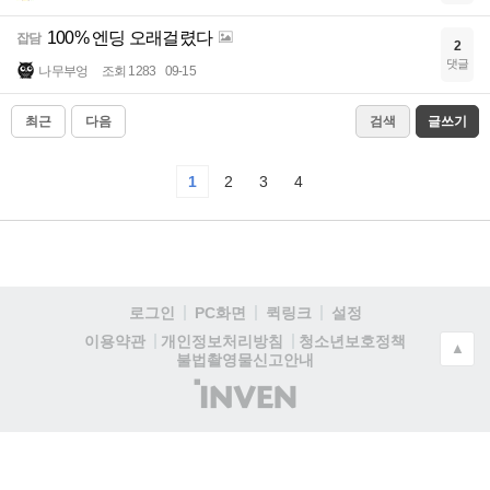
100% 엔딩 오래걸렸다
잡담
2
댓글
나무부엉
조회 1283
09-15
최근
다음
검색
글쓰기
1
2
3
4
로그인
PC화면
퀵링크
설정
청소년보호정책
이용약관
개인정보처리방침
▲
불법촬영물신고안내
(주)
인
벤