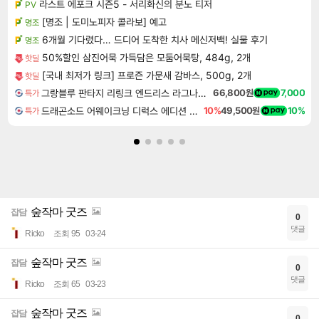
라스트 에포크 시즌5 - 서리화신의 분노 티저
PV
[명조 | 도미노피자 콜라보] 예고
명조
6개월 기다렸다… 드디어 도착한 치사 메신저백! 실물 후기
명조
50%할인 삼진어묵 가득담은 모둠어묵탕, 484g, 2개
핫딜
[국내 최저가 링크] 프로즌 가문새 감바스, 500g, 2개
핫딜
그랑블루 판타지 리링크 엔드리스 라그나로크 Granblue Fantasy Relink Endless Ragnarok
66,800원
7,000
특가
드래곤소드 어웨이크닝 디럭스 에디션 DragonSword Awakening Deluxe Edition
10%
49,500원
10%
특가
숲작마 굿즈
잡담
0
댓글
Ricko
조회 95
03-24
숲작마 굿즈
잡담
0
댓글
Ricko
조회 65
03-23
숲작마 굿즈
잡담
0