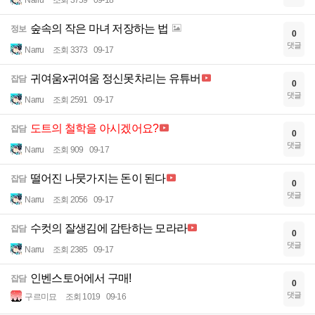
Narru
조회 3759
09-18
숲속의 작은 마녀 저장하는 법
정보
0
댓글
Narru
조회 3373
09-17
귀여움x귀여움 정신못차리는 유튜버
잡담
0
댓글
Narru
조회 2591
09-17
도트의 철학을 아시겠어요?
잡담
0
댓글
Narru
조회 909
09-17
떨어진 나뭇가지는 돈이 된다
잡담
0
댓글
Narru
조회 2056
09-17
수컷의 잘생김에 감탄하는 모라라
잡담
0
댓글
Narru
조회 2385
09-17
인벤스토어에서 구매!
잡담
0
댓글
구르미묘
조회 1019
09-16