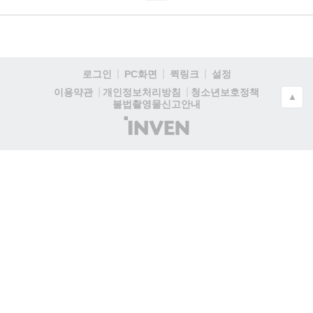
로그인
PC화면
퀵링크
설정
청소년보호정책
이용약관
개인정보처리방침
▲
불법촬영물신고안내
(주)
인
벤