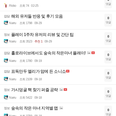
댓글
Ricko
조회 74
02-25
해외 유저들 반응 및 후기 모음
잡담
0
댓글
Narru
조회 1798
09-29
플레이 1주차 유저의 리뷰 및 간단 팁
정보
0
댓글
Narru
조회 3523
추천 1
09-29
홀로라이브에서도 숲속의 작은마녀 플레이!
잡담
0
댓글
Narru
조회 1780
09-19
표독만두 엘리가 맘에 든 소니쇼
잡담
0
댓글
Narru
조회 2109
09-18
가시덩굴 핵 찾기 퍼즐 공략
정보
0
댓글
Narru
조회 5422
09-18
숲속의 작은 마녀 지역별 맵
정보
0
댓글