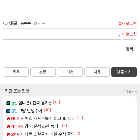
댓글
등록순
|
최신순
새로고침
새로고침
등록
목록
본문
이전
다음
댓글보기
지금 뜨는 인벤
더보기+
[10]
임나은) 진짜 음지;;
클립
[10]
그냥 안녕수야
클립
[11]
패스 세계수뽑기 최고네..ㄷㄷ
리니지M
[15]
강 재련석 스펙 떴다
검은사막
[6]
디몬 스킬들 디테일 수치 풀림
오버워치