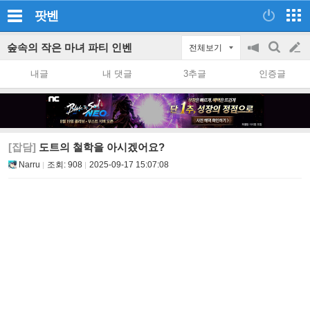
팟벤
숲속의 작은 마녀 파티 인벤
전체보기
공
검
글
지
색
내글
내 댓글
3추글
인증글
on/off
쓰
기
[잡담]
도트의 철학을 아시겠어요?
Narru
조회:
908
2025-09-17 15:07:08