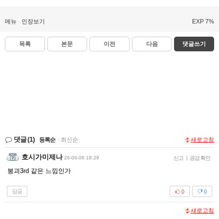
메뉴
인장보기
EXP 7%
목록
본문
이전
다음
댓글쓰기
댓글
(1)
등록순
|
최신순
새로고침
호시가미제나
26-06-06 18:29
신고
|
공감 확인
붕괴3rd 같은 느낌인가
답글
0
0
새로고침