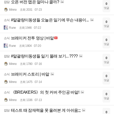
오픈 버전 맵은 얼마나 클까?
잡담
0
댓글
Minno
조회 2031
07-23
#말괄량이동생들 오늘은 일기에 무슨 내용이...
소식
0
댓글
Rune
조회 1946
07-22
브레이커 전투 영상 | 바알
소식
0
댓글
Rune
조회 1804
07-20
#말괄량이동생들 일기 몰래 보기... ????
잡담
0
댓글
Minno
조회 1780
07-16
브레이커 스토리 | 바알
소식
0
댓글
Minno
조회 1475
07-14
《BREAKERS》의 첫 커버 주인공 바알!
소식
0
댓글
Minno
조회 1336
07-13
테스트 때 잠재력을 못 올려본 게 아쉬움;;;
잡담
0