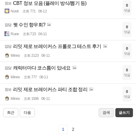
CBT 정보 모음 (플레이 방식/뽑기 등)
정보
0
댓글
Noori
조회 771
06-12
뭣 수인 향우회?
잡담
0
댓글
Rune
조회 723
06-11
리밋 제로 브레이커스 프롤로그 테스트 후기
잡담
0
댓글
Minno
조회 2123
06-11
캐릭터마다 코스튬이 있네요
잡담
0
댓글
Minno
조회 777
06-11
리밋 제로 브레이커스 파티 조합 정리
정보
0
댓글
Minno
조회 1506
06-11
최근
다음
검색
글쓰기
1
2