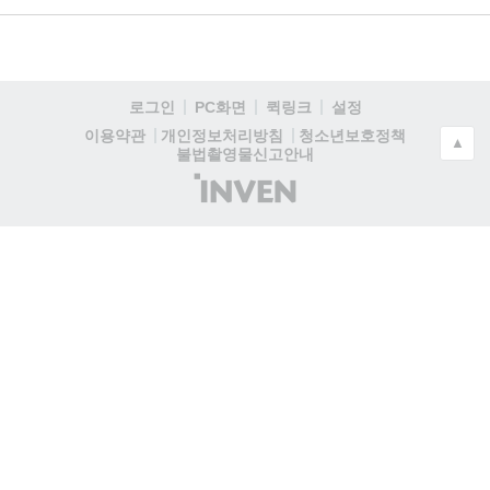
로그인
PC화면
퀵링크
설정
청소년보호정책
이용약관
개인정보처리방침
▲
불법촬영물신고안내
(주)
인
벤