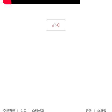
0
추천확인
신고
스팸신고
공유
스크랩