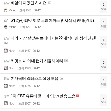
바알이 재밌긴 하네요
잡담
2
댓글
Minno
조회 1581
06-12
6/12(금) 리밋 제로 브레이커스 임시점검 안내(완료)
소식
0
댓글
Minno
조회 1291
06-12
나와 가장 잘맞는 브레이커는?? 캐릭터별 성격 진단!
잡담
1
댓글
Noori
조회 1467
06-12
리밋브 내 아내 뽑기 시뮬레이터
잡담
0
댓글
Noori
조회 1323
06-12
여캐릭터 일러스트 설정 모음
정보
0
댓글
Noori
조회 1765
06-12
1차 CBT 유튜버 플레이 영상+반응 모음
정보
0
댓글
Noori
조회 1007
06-12