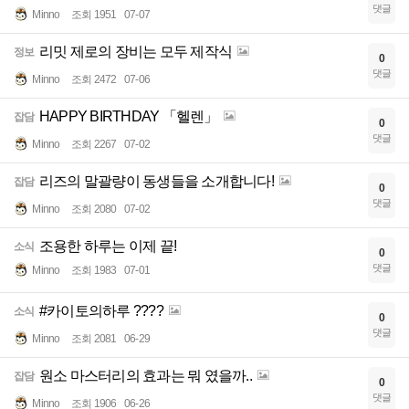
댓글
Minno
조회 1951
07-07
리밋 제로의 장비는 모두 제작식
정보
0
댓글
Minno
조회 2472
07-06
HAPPY BIRTHDAY 「헬렌」
잡담
0
댓글
Minno
조회 2267
07-02
리즈의 말괄량이 동생들을 소개합니다!
잡담
0
댓글
Minno
조회 2080
07-02
조용한 하루는 이제 끝!
소식
0
댓글
Minno
조회 1983
07-01
#카이토의하루 ????
소식
0
댓글
Minno
조회 2081
06-29
원소 마스터리의 효과는 뭐 였을까..
잡담
0
댓글
Minno
조회 1906
06-26