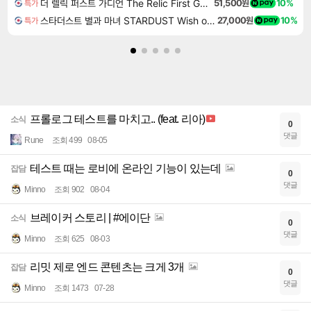
더 렐릭 퍼스트 가디언 The Relic First Guardian
51,500원
10%
특가
스타더스트 별과 마녀 STARDUST Wish of Witch
27,000원
10%
특가
프롤로그 테스트를 마치고.. (feat. 리아)
소식
0
댓글
Rune
조회 499
08-05
테스트 때는 로비에 온라인 기능이 있는데
잡담
0
댓글
Minno
조회 902
08-04
브레이커 스토리 | #에이단
소식
0
댓글
Minno
조회 625
08-03
리밋 제로 엔드 콘텐츠는 크게 3개
잡담
0
댓글
Minno
조회 1473
07-28