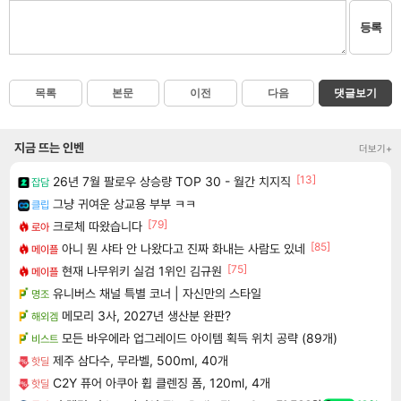
등록
목록
본문
이전
다음
댓글보기
지금 뜨는 인벤
더보기+
[13]
26년 7월 팔로우 상승량 TOP 30 - 월간 치지직
잡담
그냥 귀여운 상교용 부부 ㅋㅋ
클립
[79]
크로체 따왔습니다
로아
[85]
아니 뭔 샤타 안 나왔다고 진짜 화내는 사람도 있네
메이플
[75]
현재 나무위키 실검 1위인 김규원
메이플
유니버스 채널 특별 코너 | 자신만의 스타일
명조
메모리 3사, 2027년 생산분 완판?
해외겜
모든 바우에라 업그레이드 아이템 획득 위치 공략 (89개)
비스트
제주 삼다수, 무라벨, 500ml, 40개
핫딜
C2Y 퓨어 아쿠아 휩 클렌징 폼, 120ml, 4개
핫딜