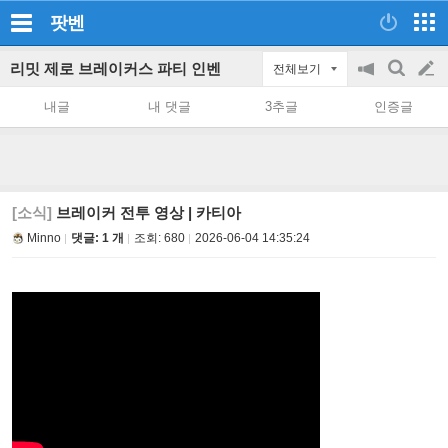
팟벤
리밋 제로 브레이커스 파티 인벤
전체보기
공
검
글
지
색
내글
내 댓글
3추글
인증글
on/off
쓰
기
[소식]
브레이커 전투 영상 | 카티아
Minno
댓글: 1 개
조회:
680
2026-06-04 14:35:24