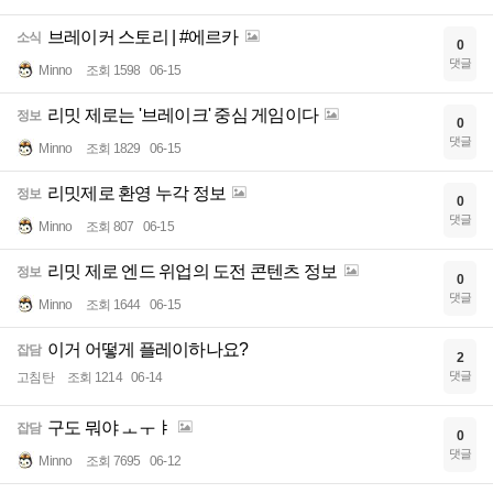
브레이커 스토리 | #에르카
소식
0
댓글
Minno
조회 1598
06-15
리밋 제로는 '브레이크' 중심 게임이다
정보
0
댓글
Minno
조회 1829
06-15
리밋제로 환영 누각 정보
정보
0
댓글
Minno
조회 807
06-15
리밋 제로 엔드 위업의 도전 콘텐츠 정보
정보
0
댓글
Minno
조회 1644
06-15
이거 어떻게 플레이하나요?
잡담
2
댓글
고침탄
조회 1214
06-14
구도 뭐야 ㅗㅜㅑ
잡담
0
댓글
Minno
조회 7695
06-12