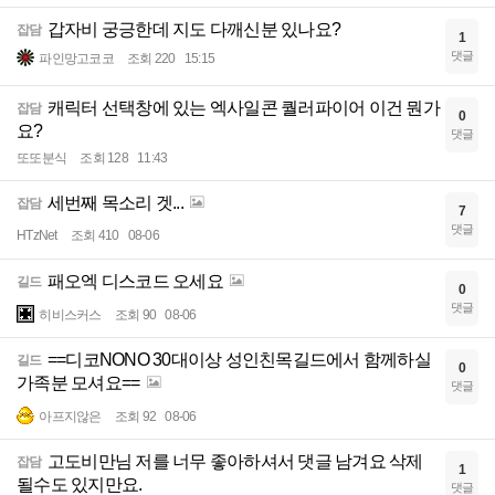
갑자비 궁긍한데 지도 다깨신분 있나요?
잡담
1
댓글
파인망고코코
조회 220
15:15
캐릭터 선택창에 있는 엑사일콘 퀄러파이어 이건 뭔가
잡담
0
요?
댓글
또또분식
조회 128
11:43
세번째 목소리 겟...
잡담
7
댓글
HTzNet
조회 410
08-06
패오엑 디스코드 오세요
길드
0
댓글
히비스커스
조회 90
08-06
==디코NONO 30대이상 성인친목길드에서 함께하실
길드
0
가족분 모셔요==
댓글
아프지않은
조회 92
08-06
고도비만님 저를 너무 좋아하셔서 댓글 남겨요 삭제
잡담
1
될수도 있지만요.
댓글