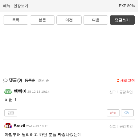
메뉴
인장보기
EXP 80%
목록
본문
이전
다음
댓글쓰기
댓글
(9)
등록순
|
최신순
새로고침
빽빽이
25-12-13 10:14
신고
|
공감 확인
이런..!..
답글
0
0
Brazil
25-12-13 10:15
신고
|
공감 확인
아침부터 달리려고 하던 분들 짜증나겠는데