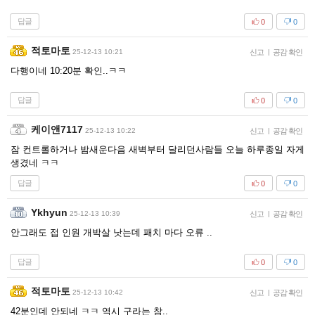
답글
0
0
적토마토
25-12-13 10:21
신고
|
공감 확인
다행이네 10:20분 확인..ㅋㅋ
답글
0
0
케이앤7117
25-12-13 10:22
신고
|
공감 확인
잠 컨트롤하거나 밤새운다음 새벽부터 달리던사람들 오늘 하루종일 자게
생겼네 ㅋㅋ
답글
0
0
Ykhyun
25-12-13 10:39
신고
|
공감 확인
안그래도 접 인원 개박살 낫는데 패치 마다 오류 ..
답글
0
0
적토마토
25-12-13 10:42
신고
|
공감 확인
42분인데 안되네 ㅋㅋ 역시 구라는 참..