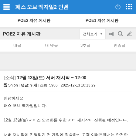
패스 오브 엑자일2
인벤
POE2 자유 게시판
POE1 자유 게시판
POE2 자유 게시판
전체보기
공
검
글
지
색
내글
내 댓글
3추글
인증글
on/off
쓰
기
[소식]
12월 13일(토) 서버 재시작 ~ 12:00
Shion
댓글: 9 개
조회:
5986
2025-12-13 10:13:29
안녕하세요.
패스 오브 엑자일입니다.
12월 13일(토) 서비스 안정화를 위한 서버 재시작이 진행될 예정입니다.
서버 재시작이 진행되기 전 게임에 접속하신 고객 여러분께서는 안전한