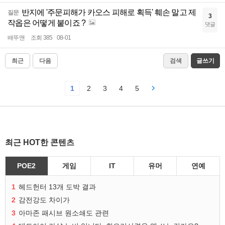
반지에 '주문피해가 카오스 피해로 획득' 훼손 말고 제
질문
3
작옵은 어떻게 붙이죠 ?
댓글
배뚜맨
조회 385
08-01
최근
다음
검색
글쓰기
1
2
3
4
5
최근 HOT한 콘텐츠
POE2
게임
IT
유머
연예
1
헤드헌터 13개 도박 결과
2
감전강도 차이가
3
아마존 패시브 원소쇄도 관련