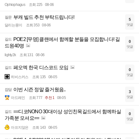
Ophiophagus
조회 225
08-06
부캐 빌드 추천 부탁드립니다!
질문
5
댓글
달리는몽이
조회 353
08-06
POE2 [무명] 클랜에서 함께할 분들을 모집합니다! 길
길드
0
드원40명
댓글
lighty2k
조회 131
08-06
페오엑 한국 디스코드 모임
길드
0
댓글
히비스커스
조회 135
08-05
이번 시즌 정말 즐거웠음..
잡담
3
댓글
아드레인
조회 777
추천 1
08-05
==디코NONO 30대이상 성인친목길드에서 함께하실
길드
0
가족분 모셔요==
댓글
아프지않은
조회 143
08-05