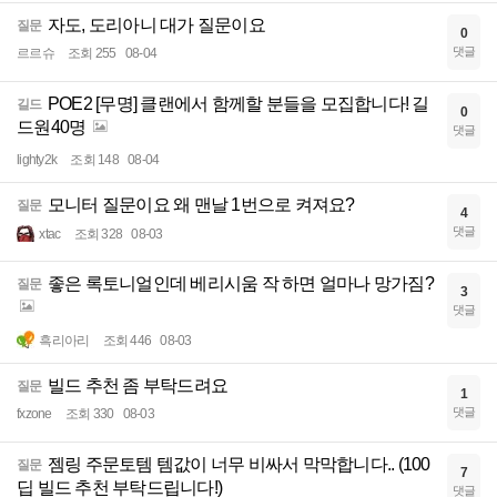
자도, 도리아니 대가 질문이요
질문
0
댓글
르르슈
조회 255
08-04
POE2 [무명] 클랜에서 함께할 분들을 모집합니다! 길
길드
0
드원40명
댓글
lighty2k
조회 148
08-04
모니터 질문이요 왜 맨날 1번으로 켜져요?
질문
4
댓글
xtac
조회 328
08-03
좋은 록토니얼인데 베리시움 작 하면 얼마나 망가짐?
질문
3
댓글
흑리아리
조회 446
08-03
빌드 추천 좀 부탁드려요
질문
1
댓글
fxzone
조회 330
08-03
젬링 주문토템 템값이 너무 비싸서 막막합니다.. (100
질문
7
딥 빌드 추천 부탁드립니다!)
댓글