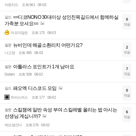
아웃티드
조회 661
08-03
==디코NONO 30대이상 성인친목길드에서 함께하실
길드
0
가족분 모셔요==
댓글
아프지않은
조회 175
08-03
뉴비인데 해골소환리치 어떤가요?
질문
2
댓글
나고양
조회 495
08-03
아틀라스 포인트가 1개 남아요
질문
7
댓글
Dalsim
조회 508
08-02
패오엑 디스코드 모임
길드
0
댓글
히비스커스
조회 177
08-02
스킬잼에 일반 속성 부여 스킬레벨 올리는 법 아시는
질문
6
선생님 계십니까?
댓글
박선생간다
조회 376
08-02