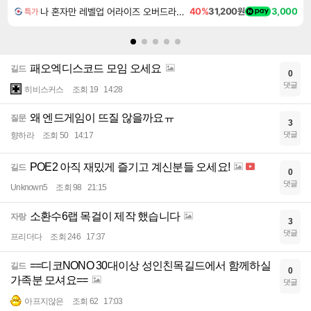
나 혼자만 레벨업 어라이즈 오버드라이브 디럭스 에디션 Solo Leveling Arise Overdrive Deluxe Edition
40%
31,200원
3,000
특가
패오엑디스코드 모임 오세요
길드
0
댓글
히비스커스
조회 19
14:28
왜 엔드게임이 뜨질 않을까요ㅠ
질문
3
댓글
향하라
조회 50
14:17
POE2 아직 재밌게 즐기고 계신분들 오세요!
길드
0
댓글
Unknown5
조회 98
21:15
소환수6랩 목걸이 제작 했습니다
자랑
3
댓글
프리더다
조회 246
17:37
==디코NONO 30대이상 성인친목길드에서 함께하실
길드
0
가족분 모셔요==
댓글
아프지않은
조회 62
17:03