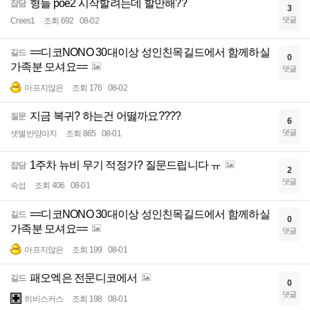
형들 poe2 시작할려는데 할만해??
잡담
3
댓글
Crees1
조회 692
08-02
==디코NONO 30대이상 성인친목길드에서 함께하실
길드
0
가족분 모셔요==
댓글
아프지않은
조회 176
08-02
지금 복귀? 하는건 어떯까요????
질문
6
댓글
샛별반양아치
조회 865
08-01
1주차 뉴비 무기 적정가? 질문드립니다 ㅠ
잡담
2
댓글
속섭
조회 406
08-01
==디코NONO 30대이상 성인친목길드에서 함께하실
길드
0
가족분 모셔요==
댓글
아프지않은
조회 199
08-01
패오엑은 전문디코에서
길드
0
댓글
히비스커스
조회 198
08-01