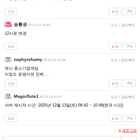
답글
0
0
승룡권
25-12-13 10:44
신고
|
공감 확인
12시로 변경
답글
0
0
zephyrshamy
25-12-13 10:48
신고
|
공감 확인
역시 중소기업게임..
이정도 운영이면 진짜....
답글
0
0
Magicflute1
25-12-13 11:07
신고
|
공감 확인
서버 재시작 시간: 2025년 12월 13일(토) 09:42 ~ 10:48(한국 시간)
답글
0
0
새로고침