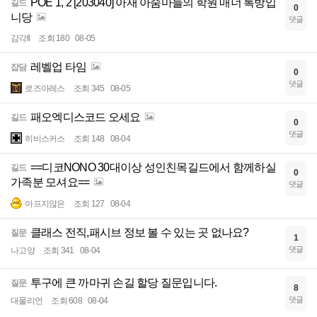
POE 1, 2 [203040] 아재 아줌마들의 학원 매너 톡방입
길드
0
니당
댓글
감각ll
조회 180
08-05
레벨업 타임
잡담
0
댓글
로즈아레스
조회 345
08-05
패오엑디스코드 오세요
길드
0
댓글
히비스커스
조회 148
08-04
==디코NONO 30대이상 성인친목길드에서 함께하실
길드
0
가족분 모셔요==
댓글
아프지않은
조회 127
08-04
클래스 전직,패시브 정보 볼 수 있는 곳 없나요?
질문
1
댓글
나고양
조회 341
08-04
투구에 큰 까마귀 손길 할당 질문입니다.
질문
8
댓글
대물리언
조회 608
08-04