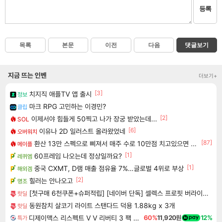
등록
목록
본문
이전
다음
댓글보기
지금 뜨는 인벤
더보기+
[3]
치지직 애플TV 앱 출시
정보
마크 RPG 고민하는 이경민?
클립
[2]
이제서야 힘들게 50찍고 나가 장궁 받았는데...
SOL
[6]
이유나 2D 일러스트 올라왔었네
오버워치
[87]
환산 13만 스펙으로 삐져서 매주 수로 10만점 치고있으면 ㅋㅋ
메이플
[1]
60프레임 나오는데 정상일까요?
레퀴엠
[1]
중국 CXMT, D램 매출 점유율 7%…글로벌 4위로 부상
해외겜
[2]
힐러는 안나오고
명조
[첫구매 6천쿠폰+슈퍼적립] [네이버 단독] 셀렉스 프로핏 버라이어티팩(총 8입)
핫딜
동원참치 살코기 라이트 스탠다드 덕용 1.88kg x 3개
핫딜
디제이맥스 리스펙트 V V 리버티 3 팩 DJMAX RESPECT V V Liberty 3 Pack DLC
60%
11,920원
12%
특가