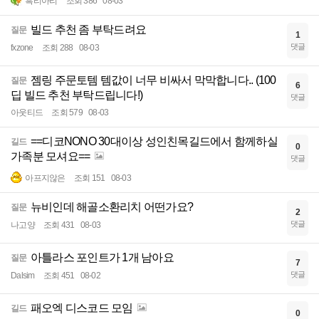
흑리아리
조회 386
08-03
빌드 추천 좀 부탁드려요
질문
1
댓글
fxzone
조회 288
08-03
젬링 주문토템 템값이 너무 비싸서 막막합니다.. (100
질문
6
딥 빌드 추천 부탁드립니다!)
댓글
아웃티드
조회 579
08-03
==디코NONO 30대이상 성인친목길드에서 함께하실
길드
0
가족분 모셔요==
댓글
아프지않은
조회 151
08-03
뉴비인데 해골소환리치 어떤가요?
질문
2
댓글
나고양
조회 431
08-03
아틀라스 포인트가 1개 남아요
질문
7
댓글
Dalsim
조회 451
08-02
패오엑 디스코드 모임
길드
0