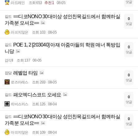
댓글
아드레인
조회 653
추천 1
08-05
==디코NONO 30대이상 성인친목길드에서 함께하실
길드
0
가족분 모셔요==
댓글
아프지않은
조회 103
08-05
POE 1, 2 [203040] 아재 아줌마들의 학원 매너 톡방입
길드
0
니당
댓글
감각ll
조회 137
08-05
레벨업 타임
잡담
0
댓글
로즈아레스
조회 293
08-05
패오엑디스코드 오세요
길드
0
댓글
히비스커스
조회 126
08-04
==디코NONO 30대이상 성인친목길드에서 함께하실
길드
0
가족분 모셔요==
댓글
아프지않은
조회 109
08-04