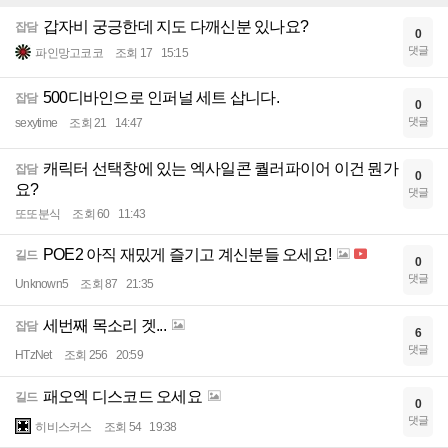
갑자비 궁긍한데 지도 다깨신분 있나요?
잡담
0
댓글
파인망고코코
조회 17
15:15
500디바인으로 인퍼널 세트 삽니다.
잡담
0
댓글
sexytime
조회 21
14:47
캐릭터 선택창에 있는 엑사일콘 퀄러파이어 이건 뭔가
잡담
0
요?
댓글
또또분식
조회 60
11:43
POE2 아직 재밌게 즐기고 계신분들 오세요!
길드
0
댓글
Unknown5
조회 87
21:35
세번째 목소리 겟...
잡담
6
댓글
HTzNet
조회 256
20:59
패오엑 디스코드 오세요
길드
0
댓글
히비스커스
조회 54
19:38