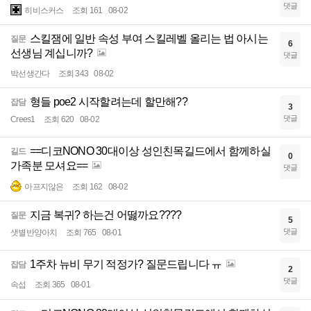
댓글
히비스커스
조회 161
08-02
스킬잼에 일반 속성 부여 스킬레벨 올리는 법 아시는
질문
6
선생님 계십니까?
댓글
박선생간다
조회 343
08-02
형들 poe2 시작할려는데 할만해??
잡담
3
댓글
Crees1
조회 620
08-02
==디코NONO 30대이상 성인친목길드에서 함께하실
길드
0
가족분 모셔요==
댓글
아프지않은
조회 162
08-02
지금 복귀? 하는건 어떯까요????
질문
5
댓글
샛별반양아치
조회 765
08-01
1주차 뉴비 무기 적정가? 질문드립니다 ㅠ
잡담
2
댓글
속섭
조회 365
08-01