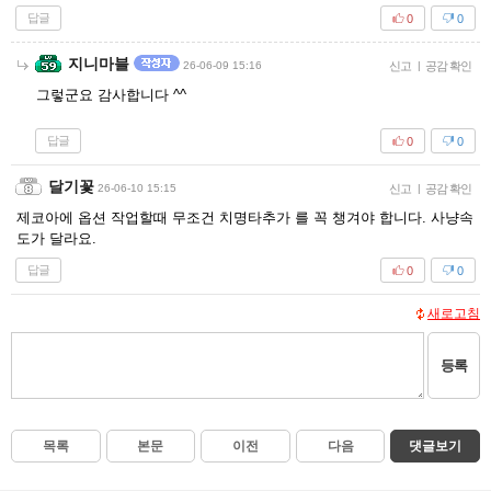
답글
0
0
지니마블
26-06-09 15:16
신고
|
공감 확인
그렇군요 감사합니다 ^^
답글
0
0
달기꽃
26-06-10 15:15
신고
|
공감 확인
제코아에 옵션 작업할때 무조건 치명타추가 를 꼭 챙겨야 합니다. 사냥속
도가 달라요.
답글
0
0
새로고침
등록
목록
본문
이전
다음
댓글보기