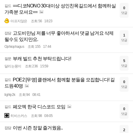
==디코NONO 30대이상 성인친목길드에서 함께하실
길드
0
가족분 모셔요==
댓글
아프지않은
조회 56
18:23
고도비만님 저를 너무 좋아하셔서 댓글 남겨요 삭제
잡담
1
될수도 있지만요.
댓글
Ophiophagus
조회 155
17:44
부캐 빌드 추천 부탁드립니다!
질문
5
댓글
달리는몽이
조회 236
15:59
POE2 [무명] 클랜에서 함께할 분들을 모집합니다! 길
길드
0
드원40명
댓글
lighty2k
조회 94
08:41
페오엑 한국 디스코드 모임
길드
0
댓글
히비스커스
조회 98
08-05
이번 시즌 정말 즐거웠음..
잡담
2