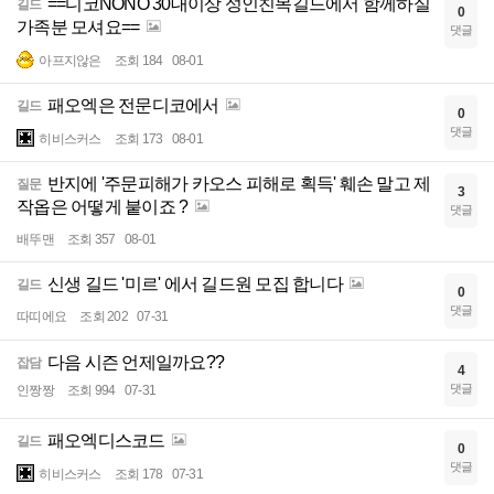
==디코NONO 30대이상 성인친목길드에서 함께하실
길드
0
가족분 모셔요==
댓글
아프지않은
조회 184
08-01
패오엑은 전문디코에서
길드
0
댓글
히비스커스
조회 173
08-01
반지에 '주문피해가 카오스 피해로 획득' 훼손 말고 제
질문
3
작옵은 어떻게 붙이죠 ?
댓글
배뚜맨
조회 357
08-01
신생 길드 '미르' 에서 길드원 모집 합니다
길드
0
댓글
따띠에요
조회 202
07-31
다음 시즌 언제일까요??
잡담
4
댓글
인짱짱
조회 994
07-31
패오엑디스코드
길드
0
댓글
히비스커스
조회 178
07-31