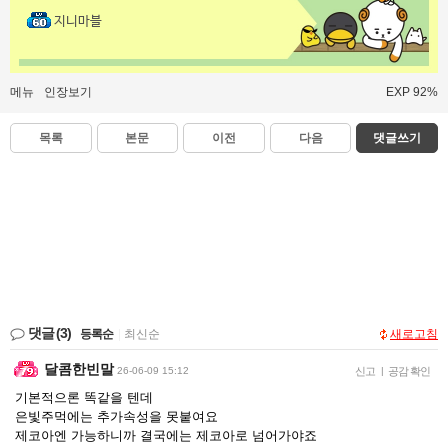
지니마블
메뉴
인장보기
EXP 92%
목록
본문
이전
다음
댓글쓰기
댓글
(3)
등록순
|
최신순
새로고침
달콤한빈말
26-06-09 15:12
신고
|
공감 확인
기본적으론 똑같을 텐데
은빛주먹에는 추가속성을 못붙여요
제코아엔 가능하니까 결국에는 제코아로 넘어가야죠