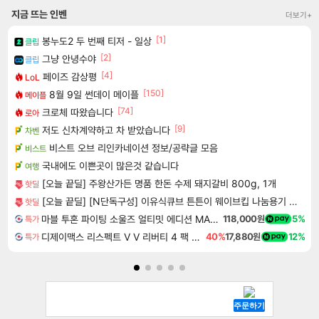
지금 뜨는 인벤
더보기+
[1]
봉누도2 두 번째 티저 - 일상
클립
[2]
그냥 안녕수야
클립
[4]
페이즈 감상평
LoL
[150]
8월 9일 썬데이 메이플
메이플
[74]
크로체 따왔습니다
로아
[9]
저도 신차계약하고 차 받았습니다
차벤
비스트 오브 리인카네이션 정보/공략글 모음
비스트
국내에도 이쁜곳이 많은것 같습니다
여행
[오늘 끝딜] 주왕산가든 명품 한돈 수제 돼지갈비 800g, 1개
핫딜
[오늘 끝딜] [N단독구성] 이유식큐브 튼튼이 웨이브킵 나눔용기 1700ml 3칸 4P + 290ml 4P
핫딜
마블 투혼 파이팅 소울즈 얼티밋 에디션 MARVEL Tokon Fighting Souls Ultimate Edition
118,000원
5%
특가
디제이맥스 리스펙트 V V 리버티 4 팩 DJMAX RESPECT V V Liberty 4 Pack DLC
40%
17,880원
12%
특가