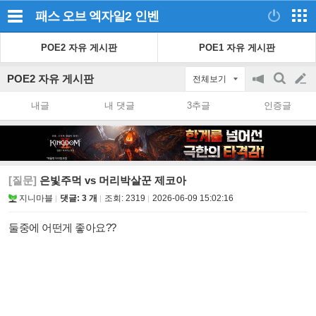
패스 오브 엑자일2
인벤
POE2 자유 게시판
POE1 자유 게시판
POE2 자유 게시판
전체보기
공
검
글
지
색
내글
내 댓글
3추글
인증글
on/off
쓰
기
[질문]
은빛주먹 vs 머리박살꾼 제코아
지니마블
댓글: 3 개
조회:
2319
2026-06-09 15:02:16
둘중에 어떤게 좋아요??