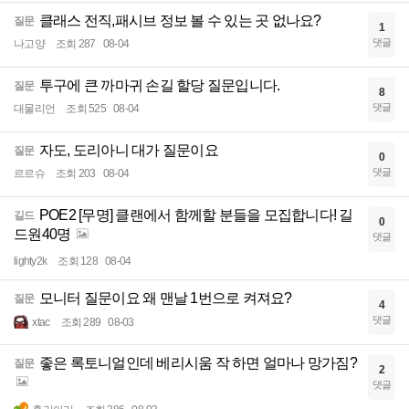
클래스 전직,패시브 정보 볼 수 있는 곳 없나요?
질문
1
댓글
나고양
조회 287
08-04
투구에 큰 까마귀 손길 할당 질문입니다.
질문
8
댓글
대물리언
조회 525
08-04
자도, 도리아니 대가 질문이요
질문
0
댓글
르르슈
조회 203
08-04
POE2 [무명] 클랜에서 함께할 분들을 모집합니다! 길
길드
0
드원40명
댓글
lighty2k
조회 128
08-04
모니터 질문이요 왜 맨날 1번으로 켜져요?
질문
4
댓글
xtac
조회 289
08-03
좋은 록토니얼인데 베리시움 작 하면 얼마나 망가짐?
질문
2
댓글