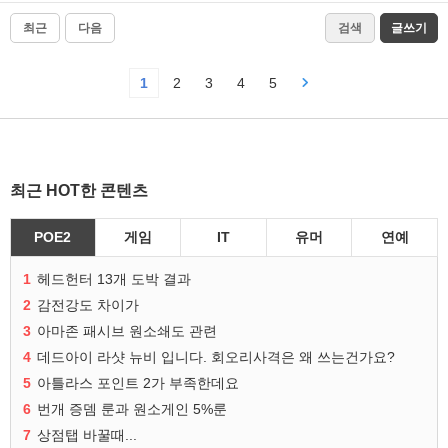
최근
다음
검색
글쓰기
1
2
3
4
5
최근 HOT한 콘텐츠
POE2
게임
IT
유머
연예
1
헤드헌터 13개 도박 결과
2
감전강도 차이가
3
아마존 패시브 원소쇄도 관련
4
데드아이 라샷 뉴비 입니다. 회오리사격은 왜 쓰는건가요?
5
아틀라스 포인트 2가 부족한데요
6
번개 증뎀 룬과 원소게인 5%룬
7
상점탭 바꿀때...