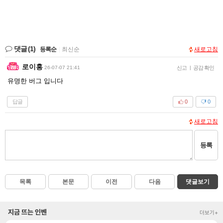
댓글
(1)
등록순
|
최신순
새로고침
로이홍
26-07-07 21:41
신고
|
공감 확인
유명한 버그 입니다
답글
0
0
새로고침
등록
목록
본문
이전
다음
댓글보기
지금 뜨는 인벤
더보기+