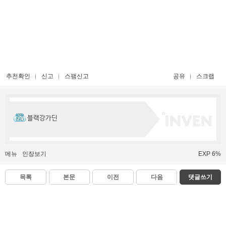
추천확인
신고
스팸신고
공유
스크랩
블랙강가딘
메뉴
인장보기
EXP 6%
목록
본문
이전
다음
댓글쓰기