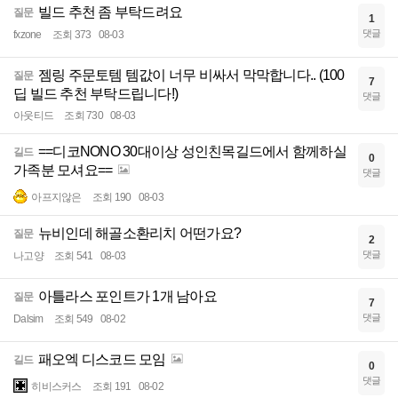
빌드 추천 좀 부탁드려요
질문
1
댓글
fxzone
조회 373
08-03
젬링 주문토템 템값이 너무 비싸서 막막합니다.. (100
질문
7
딥 빌드 추천 부탁드립니다!)
댓글
아웃티드
조회 730
08-03
==디코NONO 30대이상 성인친목길드에서 함께하실
길드
0
가족분 모셔요==
댓글
아프지않은
조회 190
08-03
뉴비인데 해골소환리치 어떤가요?
질문
2
댓글
나고양
조회 541
08-03
아틀라스 포인트가 1개 남아요
질문
7
댓글
Dalsim
조회 549
08-02
패오엑 디스코드 모임
길드
0
댓글
히비스커스
조회 191
08-02