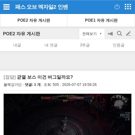
패스 오브 엑자일2
인벤
POE2 자유 게시판
POE1 자유 게시판
POE2 자유 게시판
전체보기
공
검
글
지
색
내글
내 댓글
3추글
인증글
on/off
쓰
기
[잡담]
균열 보스 이건 버그일까요?
블랙강가딘
댓글: 1 개
조회:
505
2026-07-07 19:58:26