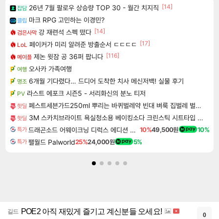
[14]
26년 7월 팔로우 상승량 TOP 30 - 월간 치지직
잡담
마크 RPG 고민하는 이경민?
클립
[14]
강 재련석 스펙 떴다
검은사막
[17]
페이커가 미리 알려준 방출순서 ㄷㄷㄷㄷ
LoL
[116]
제논 윗잠 공 36퍼 팝니다
메이플
오사카 가족여행
여행
6개월 기다렸다… 드디어 도착한 치사 메신저백! 실물 후기
명조
라스트 에포크 시즌5 - 서리화신의 분노 티저
PV
페스트세븐가드250ml 뿌리는 바퀴벌레약 빈대 벼룩 집벌레 벌레 살충제 트랩 약 박멸 약국 퇴치 제거 퇴치약 퇴치제 퇴치법 하수구 흰
핫딜
3M 스카치브라이트 욕실청소용 베이킹소다 크린스틱 시트타입 소형 80매(40매x2개)
핫딜
드래곤소드 어웨이크닝 디럭스 에디션 DragonSword Awakening Deluxe Edition
10%
49,500원
10%
특가
팰월드 Palworld
25%
24,000원
5%
특가
POE2 아직 재밌게 즐기고 계신분들 오세요!
길드
0