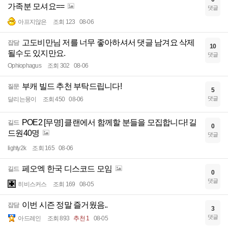
가족분 모셔요==
댓글
아프지않은
조회 123
08-06
고도비만님 저를 너무 좋아하셔서 댓글 남겨요 삭제
잡담
10
될수도 있지만요.
댓글
Ophiophagus
조회 302
08-06
부캐 빌드 추천 부탁드립니다!
질문
5
댓글
달리는몽이
조회 450
08-06
POE2 [무명] 클랜에서 함께할 분들을 모집합니다! 길
길드
0
드원40명
댓글
lighty2k
조회 165
08-06
페오엑 한국 디스코드 모임
길드
0
댓글
히비스커스
조회 169
08-05
이번 시즌 정말 즐거웠음..
잡담
3
댓글
아드레인
조회 893
추천 1
08-05