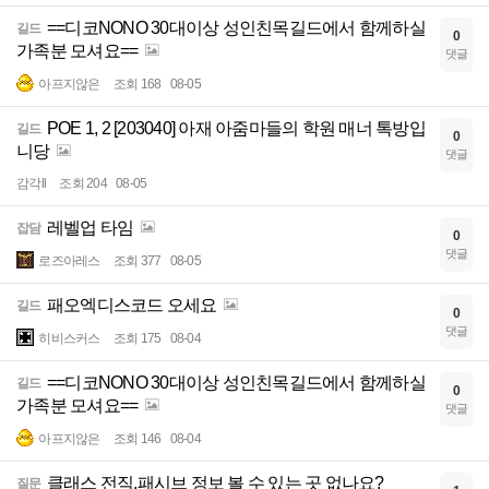
==디코NONO 30대이상 성인친목길드에서 함께하실
길드
0
가족분 모셔요==
댓글
아프지않은
조회 168
08-05
POE 1, 2 [203040] 아재 아줌마들의 학원 매너 톡방입
길드
0
니당
댓글
감각ll
조회 204
08-05
레벨업 타임
잡담
0
댓글
로즈아레스
조회 377
08-05
패오엑디스코드 오세요
길드
0
댓글
히비스커스
조회 175
08-04
==디코NONO 30대이상 성인친목길드에서 함께하실
길드
0
가족분 모셔요==
댓글
아프지않은
조회 146
08-04
클래스 전직,패시브 정보 볼 수 있는 곳 없나요?
질문