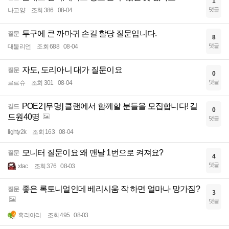
1
댓글
나고양
조회 386
08-04
투구에 큰 까마귀 손길 할당 질문입니다.
질문
8
댓글
대물리언
조회 688
08-04
자도, 도리아니 대가 질문이요
질문
0
댓글
르르슈
조회 301
08-04
POE2 [무명] 클랜에서 함께할 분들을 모집합니다! 길
길드
0
드원40명
댓글
lighty2k
조회 163
08-04
모니터 질문이요 왜 맨날 1번으로 켜져요?
질문
4
댓글
xtac
조회 376
08-03
좋은 록토니얼인데 베리시움 작 하면 얼마나 망가짐?
질문
3
댓글
흑리아리
조회 495
08-03