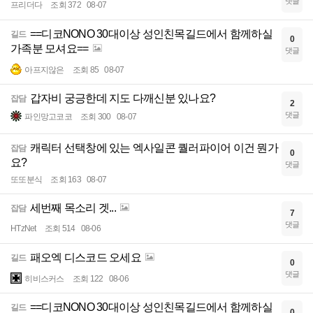
댓글
프리더다
조회 372
08-07
==디코NONO 30대이상 성인친목길드에서 함께하실
길드
0
가족분 모셔요==
댓글
아프지않은
조회 85
08-07
갑자비 궁긍한데 지도 다깨신분 있나요?
잡담
2
댓글
파인망고코코
조회 300
08-07
캐릭터 선택창에 있는 엑사일콘 퀄러파이어 이건 뭔가
잡담
0
요?
댓글
또또분식
조회 163
08-07
세번째 목소리 겟...
잡담
7
댓글
HTzNet
조회 514
08-06
패오엑 디스코드 오세요
길드
0
댓글
히비스커스
조회 122
08-06
==디코NONO 30대이상 성인친목길드에서 함께하실
길드
0