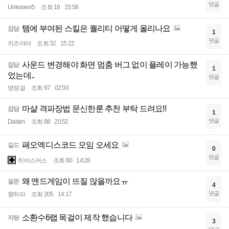
댓글
Unknown5
조회 18
15:58
템에 부여된 스킬은 퀄리티 어떻게 올리나요
잡담
1
댓글
치즈야야
조회 32
15:22
사운드 변경해야 화면 멈춤 버그 없이 플레이 가능했
잡담
1
었는데..
댓글
명랑걸
조회 97
02:00
마샬 격파장법 문신한룬 추천 부탁 드려요!!
잡담
1
댓글
Dalsim
조회 88
20:52
패오엑디스코드 모임 오세요
길드
0
댓글
히비스커스
조회 60
14:28
왜 엔드게임이 뜨질 않을까요ㅠ
질문
4
댓글
향하라
조회 205
14:17
소환수6랩 목걸이 제작 했습니다
자랑
3