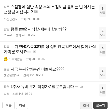
스킬잼에 일반 속성 부여 스킬레벨 올리는 법 아시는
질문
6
선생님 계십니까?
댓글
박선생간다
조회 399
08-02
형들 poe2 시작할려는데 할만해??
잡담
3
댓글
Crees1
조회 745
08-02
==디코NONO 30대이상 성인친목길드에서 함께하실
길드
0
가족분 모셔요==
댓글
아프지않은
조회 200
08-02
지금 복귀? 하는건 어떯까요????
질문
6
댓글
샛별반양아치
조회 930
08-01
1주차 뉴비 무기 적정가? 질문드립니다 ㅠ
잡담
2
댓글
속섭
조회 448
08-01
최근
다음
검색
글쓰기