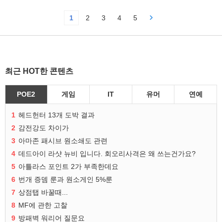
1
2
3
4
5
최근 HOT한 콘텐츠
POE2
게임
IT
유머
연예
1
헤드헌터 13개 도박 결과
2
감전강도 차이가
3
아마존 패시브 원소쇄도 관련
4
데드아이 라샷 뉴비 입니다. 회오리사격은 왜 쓰는건가요?
5
아틀라스 포인트 2가 부족한데요
6
번개 증뎀 룬과 원소게인 5%룬
7
상점탭 바꿀때...
8
MF에 관한 고찰
9
방패벽 워리어 질문요