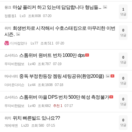
마샬 플리커 하고 있는데 답답합니다 형님들...
몽크
1
댓글
정릉동1
Lv.3
조회 808
07-20
회생번차로 시작해서 수호스태킹으로 마무리한 이번
위치
0
시즌.
댓글
디아접었다
Lv.77
조회 511
07-20
스톰위버 원버트 번차 1000만 dps
소서리스
0
댓글
무자비한람보
Lv.40
조회 787
07-19
중독 부정한등장 젬링 세팅공유(환영200클)
머서너리
0
댓글
더러운다이슨
Lv.44
조회 1608
07-18
스톰위버 마을 DPS 번차 500만 혜성 측정불가
소서리스
0
댓글
무자비한람보
Lv.40
조회 682
추천 1
07-17
위치 빠른빌드 있나요??
위치
0
댓글
게에에엔
Lv.20
조회 580
07-15