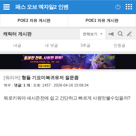
패스 오브 엑자일2
인벤
POE2 자유 게시판
POE1 자유 게시판
캐릭터 게시판
전체보기
공
검
글
지
색
내글
내 댓글
3추글
인증글
on/off
쓰
기
[워리어]
형들 기요미복귀유저 질문좀
엑우
댓글: 1 개
조회:
1457
2026-04-16 15:08:34
뭐로키워야 새시즌전에 쉽고 간단하고 빠르게 사원맛볼수있을까?