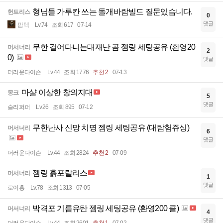
형님들 가루칸 쓰는 돌개바람빌드 질문있습니다.
헌트리스
0
댓글
팜텍
Lv.74
조회 617
07-14
무한 걸어다니는대재난 곰 젬링 세팅공유 (환영20
머서너리
2
0)
댓글
더러운다이슨
Lv.44
조회 1776
추천 2
07-13
마샬 이상한 창의지대
몽크
5
댓글
슬리퍼퍼
Lv.26
조회 895
07-12
무한난사 신망 치명 젬링 세팅공유 (대탐험쥬싱)
머서너리
6
댓글
더러운다이슨
Lv.44
조회 2824
추천 2
07-09
젬링 흙포랄리스
머서너리
1
댓글
로이홍
Lv.78
조회 1313
07-05
박격포 기름유탄 젬링 세팅공유 (환영200 클)
머서너리
4
댓글