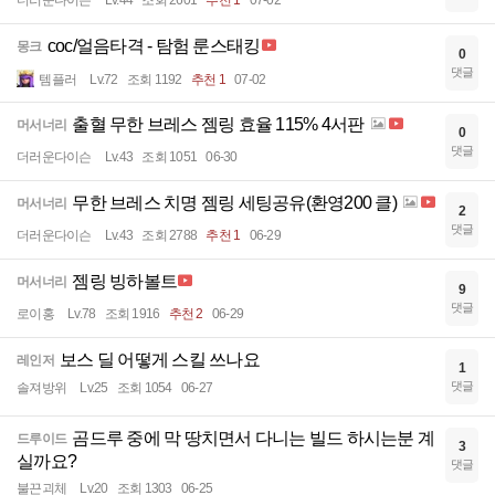
더러운다이슨
Lv.44
조회 2601
추천 1
07-02
coc/얼음타격 - 탐험 룬스태킹
몽크
0
댓글
템플러
Lv.72
조회 1192
추천 1
07-02
출혈 무한 브레스 젬링 효율 115% 4서판
머서너리
0
댓글
더러운다이슨
Lv.43
조회 1051
06-30
무한 브레스 치명 젬링 세팅공유(환영200 클)
머서너리
2
댓글
더러운다이슨
Lv.43
조회 2788
추천 1
06-29
젬링 빙하볼트
머서너리
9
댓글
로이홍
Lv.78
조회 1916
추천 2
06-29
보스 딜 어떻게 스킬 쓰나요
레인저
1
댓글
솔져방위
Lv.25
조회 1054
06-27
곰드루 중에 막 땅치면서 다니는 빌드 하시는분 계
드루이드
3
실까요?
댓글
불끈괴체
Lv.20
조회 1303
06-25