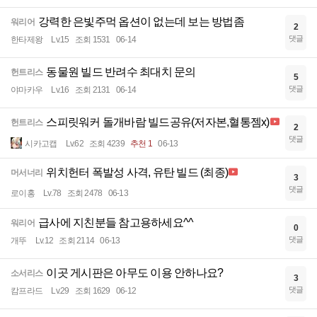
강력한 은빛주먹 옵션이 없는데 보는 방법좀
워리어
2
댓글
한타제왕
Lv.15
조회 1531
06-14
동물원 빌드 반려수 최대치 문의
헌트리스
5
댓글
야마카우
Lv.16
조회 2131
06-14
스피릿워커 돌개바람 빌드공유(저자본,혈통젬x)
헌트리스
2
댓글
시카고캡
Lv.62
조회 4239
추천 1
06-13
위치헌터 폭발성 사격, 유탄 빌드 (최종)
머서너리
3
댓글
로이홍
Lv.78
조회 2478
06-13
급사에 지친분들 참고용하세요^^
워리어
0
댓글
개뚜
Lv.12
조회 2114
06-13
이곳 게시판은 아무도 이용 안하나요?
소서리스
3
댓글
캄프라드
Lv.29
조회 1629
06-12