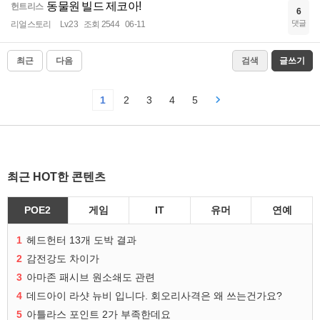
동물원 빌드 제코아!
헌트리스
6
댓글
리얼스토리
Lv.23
조회 2544
06-11
최근
다음
검색
글쓰기
1
2
3
4
5
최근 HOT한 콘텐츠
POE2
게임
IT
유머
연예
1
헤드헌터 13개 도박 결과
2
감전강도 차이가
3
아마존 패시브 원소쇄도 관련
4
데드아이 라샷 뉴비 입니다. 회오리사격은 왜 쓰는건가요?
5
아틀라스 포인트 2가 부족한데요