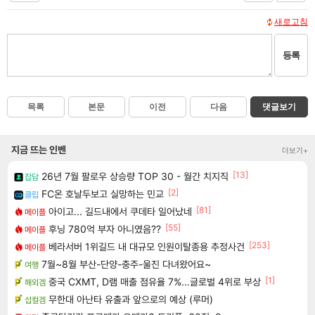
새로고침
등록
목록
본문
이전
다음
댓글보기
지금 뜨는 인벤
더보기+
[13]
26년 7월 팔로우 상승량 TOP 30 - 월간 치지직
잡담
[2]
FC온 호날두보고 실망하는 민교
클립
[81]
아이고... 길드내에서 쿠데타 일어났네
메이플
[55]
후닝 780억 부자 아니였음??
메이플
[253]
베라서버 1위길드 내 대규모 인원이탈종용 추정사건
메이플
7월~8월 부산-단양-충주-울진 다녀왔어요~
여행
[1]
중국 CXMT, D램 매출 점유율 7%…글로벌 4위로 부상
해외겜
무한대 아난타 유출과 앞으로의 예상 (루머)
섭컬겜