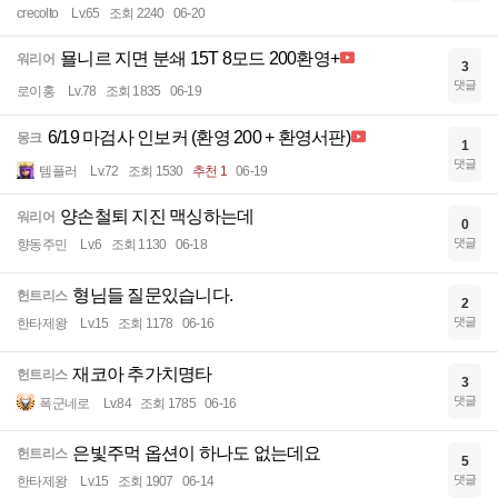
crecolto
Lv.65
조회 2240
06-20
묠니르 지면 분쇄 15T 8모드 200환영+
워리어
3
댓글
로이홍
Lv.78
조회 1835
06-19
6/19 마검사 인보커 (환영 200 + 환영서판)
몽크
1
댓글
템플러
Lv.72
조회 1530
추천 1
06-19
양손철퇴 지진 맥싱하는데
워리어
0
댓글
향동주민
Lv.6
조회 1130
06-18
형님들 질문있습니다.
헌트리스
2
댓글
한타제왕
Lv.15
조회 1178
06-16
재코아 추가치명타
헌트리스
3
댓글
폭군네로
Lv.84
조회 1785
06-16
은빛주먹 옵션이 하나도 없는데요
헌트리스
5
댓글
한타제왕
Lv.15
조회 1907
06-14