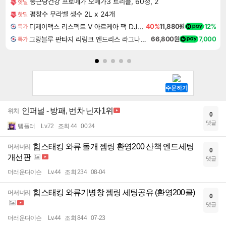
종근당건강 프로메가 오메가3 트리플, 60정, 2
핫딜
평창수 무라벨 생수 2L x 24개
핫딜
디제이맥스 리스펙트 V 아르케아 팩 DJMAX RESPECT V Arcaea Pack DLC
40%
11,880원
12%
특가
그랑블루 판타지 리링크 엔드리스 라그나로크 Granblue Fantasy Relink Endless Ragnarok
66,800원
7,000
특가
인퍼널 - 방패, 번차 닌자1위
위치
0
댓글
템플러
Lv.72
조회 44
00:24
힘스태킹 와류 돌개 젬링 환영200 산책 엔드세팅
머서너리
0
개선판
댓글
더러운다이슨
Lv.44
조회 234
08-04
힘스태킹 와류기병창 젬링 세팅공유 (환영200클)
머서너리
0
댓글
더러운다이슨
Lv.44
조회 844
07-23