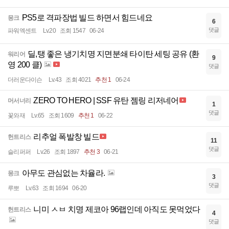
PS5로 격파장법 빌드 하면서 힘드네요
몽크
6
댓글
파워엑센트
Lv.20
조회 1547
06-24
딜,탱 좋은 냉기치명 지면분쇄 타이탄 세팅 공유 (환
워리어
9
영 200 클)
댓글
더러운다이슨
Lv.43
조회 4021
추천 1
06-24
ZERO TO HERO | SSF 유탄 젬링 리저네어
머서너리
1
댓글
꽃와재
Lv.65
조회 1609
추천 1
06-22
리추얼 폭발창 빌드
헌트리스
11
댓글
슬리퍼퍼
Lv.26
조회 1897
추천 3
06-21
아무도 관심없는 차율라.
몽크
3
댓글
루뽀
Lv.63
조회 1694
06-20
니미 ㅅㅂ 치명 제코아 96랩인데 아직도 못먹었다
헌트리스
4
댓글