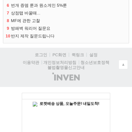
6
번개 증뎀 룬과 원소게인 5%룬
7
상점탭 바꿀때...
8
MF에 관한 고찰
9
방패벽 워리어 질문요
10
반지 제작 질문드립니다
로그인
PC화면
퀵링크
설정
청소년보호정책
이용약관
개인정보처리방침
▲
불법촬영물신고안내
(주)
인
벤