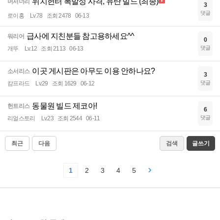
위치헌터 폭발성 사격, 유탄 빌드 (최종)
머서너리
3
댓글
로이홍
Lv.78
조회 2478
06-13
급사에 지친분들 참고용하세요^^
워리어
0
댓글
개뚜
Lv.12
조회 2113
06-13
이곳 게시판은 아무도 이용 안하나요?
소서리스
3
댓글
캄프라드
Lv.29
조회 1629
06-12
동물원 빌드 제코아!
헌트리스
6
댓글
리얼스토리
Lv.23
조회 2544
06-11
최근
다음
검색
글쓰기
1
2
3
4
5