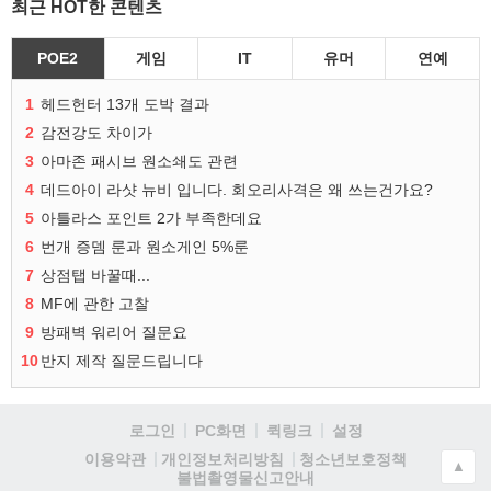
최근 HOT한 콘텐츠
POE2
게임
IT
유머
연예
1
헤드헌터 13개 도박 결과
2
감전강도 차이가
3
아마존 패시브 원소쇄도 관련
4
데드아이 라샷 뉴비 입니다. 회오리사격은 왜 쓰는건가요?
5
아틀라스 포인트 2가 부족한데요
6
번개 증뎀 룬과 원소게인 5%룬
7
상점탭 바꿀때...
8
MF에 관한 고찰
9
방패벽 워리어 질문요
10
반지 제작 질문드립니다
로그인
PC화면
퀵링크
설정
청소년보호정책
이용약관
개인정보처리방침
▲
불법촬영물신고안내