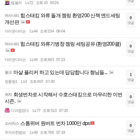
댓글
템플러
Lv.72
조회 43
00:24
힘스태킹 와류 돌개 젬링 환영200 산책 엔드세팅
머서너리
0
개선판
댓글
더러운다이슨
Lv.44
조회 234
08-04
힘스태킹 와류기병창 젬링 세팅공유 (환영200클)
머서너리
0
댓글
더러운다이슨
Lv.44
조회 843
07-23
마샬 플리커 하고 있는데 답답합니다 형님들...
몽크
1
댓글
정릉동1
Lv.3
조회 807
07-20
회생번차로 시작해서 수호스태킹으로 마무리한 이번
위치
0
시즌.
댓글
디아접었다
Lv.77
조회 510
07-20
스톰위버 원버트 번차 1000만 dps
소서리스
0
댓글
무자비한람보
Lv.40
조회 786
07-19