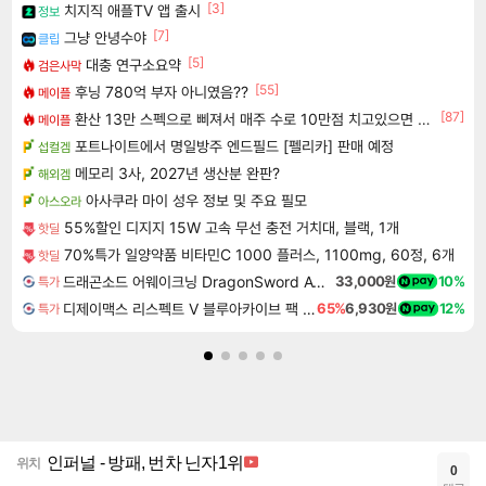
[3]
치지직 애플TV 앱 출시
정보
[7]
그냥 안녕수야
클립
[5]
대충 연구소요약
검은사막
[55]
후닝 780억 부자 아니였음??
메이플
[87]
환산 13만 스펙으로 삐져서 매주 수로 10만점 치고있으면 ㅋㅋ
메이플
포트나이트에서 명일방주 엔드필드 [펠리카] 판매 예정
섭컬겜
메모리 3사, 2027년 생산분 완판?
해외겜
아사쿠라 마이 성우 정보 및 주요 필모
아스오라
55%할인 디지지 15W 고속 무선 충전 거치대, 블랙, 1개
핫딜
70%특가 일양약품 비타민C 1000 플러스, 1100mg, 60정, 6개
핫딜
드래곤소드 어웨이크닝 DragonSword Awakening
33,000원
10%
특가
디제이맥스 리스펙트 V 블루아카이브 팩 DJMAX RESPECT V Blue Archive Pack DLC
65%
6,930원
12%
특가
인퍼널 - 방패, 번차 닌자1위
위치
0