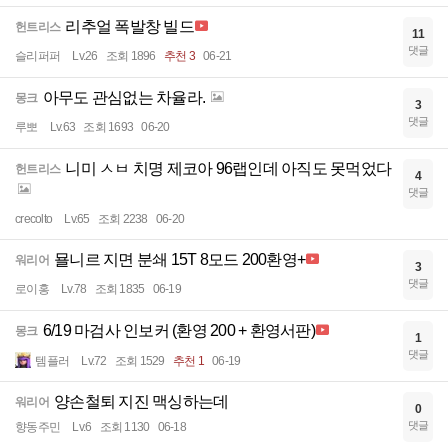
리추얼 폭발창 빌드
헌트리스
11
댓글
슬리퍼퍼
Lv.26
조회 1896
추천 3
06-21
아무도 관심없는 차율라.
몽크
3
댓글
루뽀
Lv.63
조회 1693
06-20
니미 ㅅㅂ 치명 제코아 96랩인데 아직도 못먹었다
헌트리스
4
댓글
crecolto
Lv.65
조회 2238
06-20
묠니르 지면 분쇄 15T 8모드 200환영+
워리어
3
댓글
로이홍
Lv.78
조회 1835
06-19
6/19 마검사 인보커 (환영 200 + 환영서판)
몽크
1
댓글
템플러
Lv.72
조회 1529
추천 1
06-19
양손철퇴 지진 맥싱하는데
워리어
0
댓글
향동주민
Lv.6
조회 1130
06-18