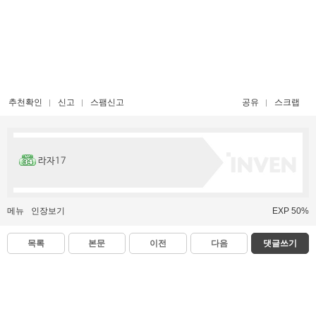
추천확인
신고
스팸신고
공유
스크랩
라자17
메뉴
인장보기
EXP 50%
목록
본문
이전
다음
댓글쓰기