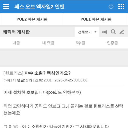
패스 오브 엑자일2
인벤
POE2 자유 게시판
POE1 자유 게시판
캐릭터 게시판
전체보기
공
검
글
지
색
내글
내 댓글
3추글
인증글
on/off
쓰
기
[헌트리스]
야수 소환? 핵심인가요?
라자17
댓글: 1 개
조회:
2031
2026-04-25 08:06:08
어제 설치한 초보입니다(poe1 도 안해본ㅎ)
직업 고민하다가 공략도 안보고 그냥 끌리는 걸로 헌트리스를 선택
했는데요
그 이유는 야수 소환인가 길들이기인가 그 시킬때문입니다