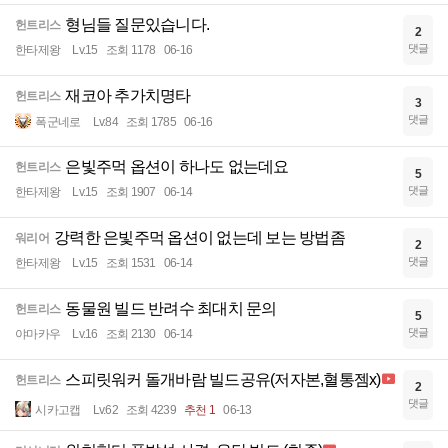
형님들 질문있습니다.
헌트리스
2
댓글
한타제왕
Lv.15
조회 1178
06-16
재코아 추가치명타
헌트리스
3
댓글
폭군네로
Lv.84
조회 1785
06-16
은빛주먹 옵션이 하나도 없는데요
헌트리스
5
댓글
한타제왕
Lv.15
조회 1907
06-14
강력한 은빛주먹 옵션이 없는데 보는 방법좀
워리어
2
댓글
한타제왕
Lv.15
조회 1531
06-14
동물원 빌드 반려수 최대치 문의
헌트리스
5
댓글
야마카우
Lv.16
조회 2130
06-14
스피릿워커 돌개바람 빌드공유(저자본,혈통젬x)
헌트리스
2
댓글
시카고캡
Lv.62
조회 4239
추천 1
06-13