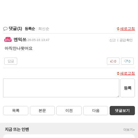
댓글
(1)
등록순
|
최신순
새로고침
엔믹쓰
26-05-16 13:47
신고
|
공감 확인
아직안나왓어요
답글
0
0
새로고침
등록
목록
본문
이전
다음
댓글보기
지금 뜨는 인벤
더보기+