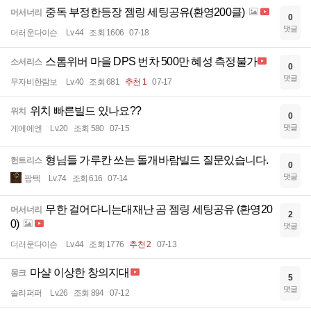
중독 부정한등장 젬링 세팅공유(환영200클)
머서너리
0
댓글
더러운다이슨
Lv.44
조회 1606
07-18
스톰위버 마을 DPS 번차 500만 혜성 측정불가
소서리스
0
댓글
무자비한람보
Lv.40
조회 681
추천 1
07-17
위치 빠른빌드 있나요??
위치
0
댓글
게에에엔
Lv.20
조회 580
07-15
형님들 가루칸 쓰는 돌개바람빌드 질문있습니다.
헌트리스
0
댓글
팜텍
Lv.74
조회 616
07-14
무한 걸어다니는대재난 곰 젬링 세팅공유 (환영20
머서너리
2
0)
댓글
더러운다이슨
Lv.44
조회 1776
추천 2
07-13
마샬 이상한 창의지대
몽크
5
댓글
슬리퍼퍼
Lv.26
조회 894
07-12