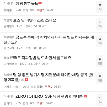
젬링 빙하볼트
머서너리
9
댓글
로이홍
Lv.78
조회 1916
추천 2
06-29
보스 딜 어떻게 스킬 쓰나요
레인저
1
댓글
솔져방위
Lv.25
조회 1054
06-27
곰드루 중에 막 땅치면서 다니는 빌드 하시는분 계
드루이드
3
실까요?
댓글
불끈괴체
Lv.20
조회 1303
06-25
PS5로 격파장법 빌드 하면서 힘드네요
몽크
6
댓글
파워엑센트
Lv.20
조회 1547
06-24
딜,탱 좋은 냉기치명 지면분쇄 타이탄 세팅 공유 (환
워리어
9
영 200 클)
댓글
더러운다이슨
Lv.43
조회 4019
추천 1
06-24
ZERO TO HERO | SSF 유탄 젬링 리저네어
머서너리
1
댓글
꽃와재
Lv.65
조회 1608
추천 1
06-22