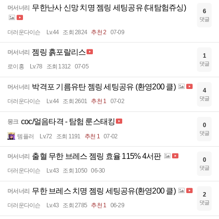
무한난사 신망 치명 젬링 세팅공유 (대탐험쥬싱)
머서너리
6
댓글
더러운다이슨
Lv.44
조회 2824
추천 2
07-09
젬링 흙포랄리스
머서너리
1
댓글
로이홍
Lv.78
조회 1312
07-05
박격포 기름유탄 젬링 세팅공유 (환영200 클)
머서너리
4
댓글
더러운다이슨
Lv.44
조회 2601
추천 1
07-02
coc/얼음타격 - 탐험 룬스태킹
몽크
0
댓글
템플러
Lv.72
조회 1191
추천 1
07-02
출혈 무한 브레스 젬링 효율 115% 4서판
머서너리
0
댓글
더러운다이슨
Lv.43
조회 1050
06-30
무한 브레스 치명 젬링 세팅공유(환영200 클)
머서너리
2
댓글
더러운다이슨
Lv.43
조회 2785
추천 1
06-29