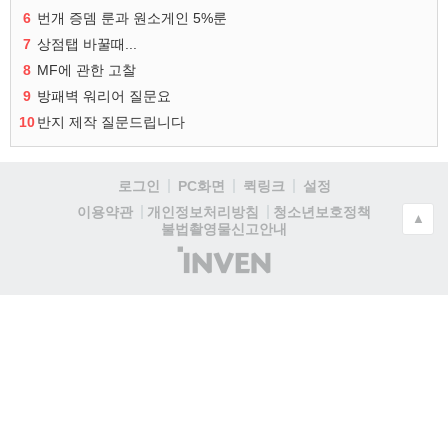
6
번개 증뎀 룬과 원소게인 5%룬
7
상점탭 바꿀때...
8
MF에 관한 고찰
9
방패벽 워리어 질문요
10
반지 제작 질문드립니다
로그인
PC화면
퀵링크
설정
청소년보호정책
이용약관
개인정보처리방침
▲
불법촬영물신고안내
(주)
인
벤