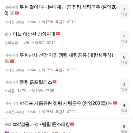
무한 걸어다니는대재난 곰 젬링 세팅공유 (환영20
머서너리
2
0)
댓글
더러운다이슨
Lv.44
조회 1738
추천 2
07-13
마샬 이상한 창의지대
몽크
5
댓글
슬리퍼퍼
Lv.26
조회 872
07-12
무한난사 신망 치명 젬링 세팅공유 (대탐험쥬싱)
머서너리
6
댓글
더러운다이슨
Lv.44
조회 2753
추천 2
07-09
젬링 흙포랄리스
머서너리
1
댓글
로이홍
Lv.78
조회 1284
07-05
박격포 기름유탄 젬링 세팅공유 (환영200 클)
머서너리
4
댓글
더러운다이슨
Lv.44
조회 2554
추천 1
07-02
coc/얼음타격 - 탐험 룬스태킹
몽크
0
댓글