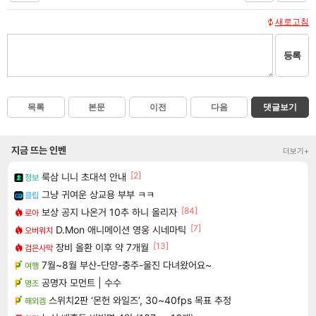
새로고침
등록
목록
본문
이전
다음
댓글보기
지금 뜨는 인벤
더보기+
[2]
룩삼 니니 초대석 안내
정보
그냥 귀여운 상교용 부부 ㅋㅋ
클립
[84]
보상 공지 나온거 10추 하니 올리자
로아
[7]
D.Mon 애니메이션 영웅 시네마틱
오버워치
[13]
장비 올환 이후 약 7개월
검은사막
7월~8월 부산-단양-충주-울진 다녀왔어요~
여행
공명자 모먼트 | 수수
명조
스위치2판 ‘몬헌 와일즈’, 30~40fps 목표 추정
해외겜