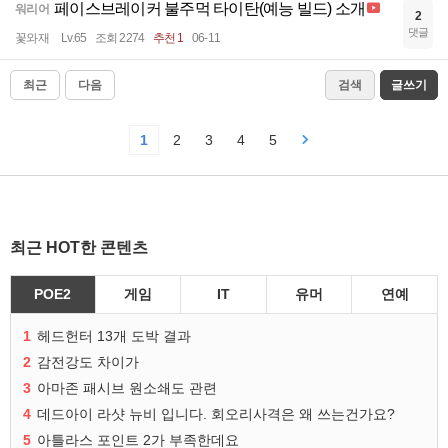
페이스브레이커 불주먹 타이탄(예능 빌드) 소개
워리어
2
댓글
꽃와재
Lv.65
조회 2274
추천 1
06-11
최근
다음
검색
글쓰기
1
2
3
4
5
최근 HOT한 콘텐츠
POE2
게임
IT
유머
연예
1
헤드헌터 13개 도박 결과
2
감전강도 차이가
3
아마존 패시브 원소쇄도 관련
4
데드아이 라샷 뉴비 입니다. 회오리사격은 왜 쓰는건가요?
5
아틀라스 포인트 2가 부족한데요