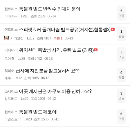
동물원 빌드 반려수 최대치 문의
헌트리스
5
댓글
야마카우
Lv.16
조회 2109
06-14
스피릿워커 돌개바람 빌드공유(저자본,혈통젬x)
헌트리스
1
댓글
시카고캡
Lv.62
조회 4187
추천 1
06-13
위치헌터 폭발성 사격, 유탄 빌드 (최종)
머서너리
3
댓글
로이홍
Lv.78
조회 2462
06-13
급사에 지친분들 참고용하세요^^
워리어
0
댓글
개뚜
Lv.12
조회 2085
06-13
이곳 게시판은 아무도 이용 안하나요?
소서리스
3
댓글
캄프라드
Lv.29
조회 1609
06-12
동물원 빌드 제코아!
헌트리스
6
댓글
리얼스토리
Lv.23
조회 2535
06-11