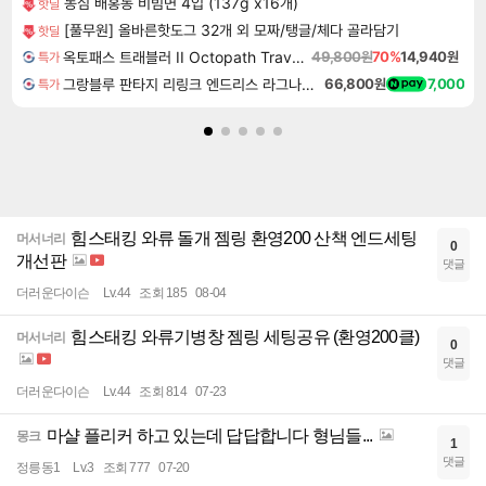
농심 배홍동 비빔면 4입 (137g x16개)
핫딜
[풀무원] 올바른핫도그 32개 외 모짜/탱글/체다 골라담기
핫딜
옥토패스 트래블러 II Octopath Traveler II
49,800원
70%
14,940원
특가
그랑블루 판타지 리링크 엔드리스 라그나로크 Granblue Fantasy Relink Endless Ragnarok
66,800원
7,000
특가
힘스태킹 와류 돌개 젬링 환영200 산책 엔드세팅
머서너리
0
개선판
댓글
더러운다이슨
Lv.44
조회 185
08-04
힘스태킹 와류기병창 젬링 세팅공유 (환영200클)
머서너리
0
댓글
더러운다이슨
Lv.44
조회 814
07-23
마샬 플리커 하고 있는데 답답합니다 형님들...
몽크
1
댓글
정릉동1
Lv.3
조회 777
07-20