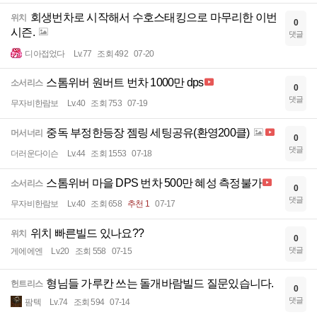
회생번차로 시작해서 수호스태킹으로 마무리한 이번
위치
0
시즌.
댓글
디아접었다
Lv.77
조회 492
07-20
스톰위버 원버트 번차 1000만 dps
소서리스
0
댓글
무자비한람보
Lv.40
조회 753
07-19
중독 부정한등장 젬링 세팅공유(환영200클)
머서너리
0
댓글
더러운다이슨
Lv.44
조회 1553
07-18
스톰위버 마을 DPS 번차 500만 혜성 측정불가
소서리스
0
댓글
무자비한람보
Lv.40
조회 658
추천 1
07-17
위치 빠른빌드 있나요??
위치
0
댓글
게에에엔
Lv.20
조회 558
07-15
형님들 가루칸 쓰는 돌개바람빌드 질문있습니다.
헌트리스
0
댓글
팜텍
Lv.74
조회 594
07-14