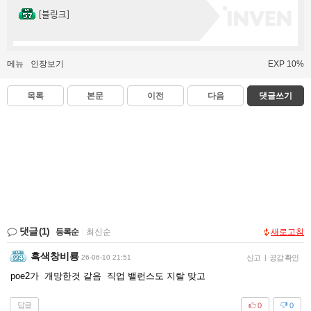
[블링크]
메뉴
인장보기
EXP 10%
목록
본문
이전
다음
댓글쓰기
댓글
(1)
등록순
|
최신순
새로고침
흑색창비룡
26-06-10 21:51
신고
|
공감 확인
poe2가 개망한것 같음 직업 밸런스도 지랄 맞고
답글
0
0