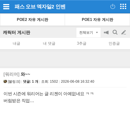
패스 오브 엑자일2
인벤
POE2 자유 게시판
POE1 자유 게시판
캐릭터 게시판
전체보기
공
검
글
지
색
내글
내 댓글
3추글
인증글
on/off
쓰
기
[워리어]
와~~
[블링크]
댓글: 1 개
조회:
1502
2026-06-08 16:32:40
이번 시즌에 워리어는 글 리젠이 아예없네요 ㅋㅋ
버림받은 직업…