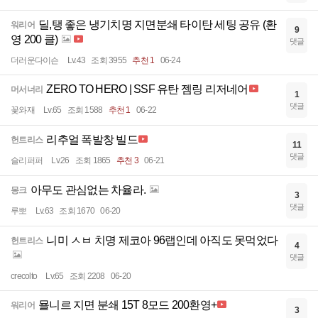
딜,탱 좋은 냉기치명 지면분쇄 타이탄 세팅 공유 (환
워리어
9
영 200 클)
댓글
더러운다이슨
Lv.43
조회 3955
추천 1
06-24
ZERO TO HERO | SSF 유탄 젬링 리저네어
머서너리
1
댓글
꽃와재
Lv.65
조회 1588
추천 1
06-22
리추얼 폭발창 빌드
헌트리스
11
댓글
슬리퍼퍼
Lv.26
조회 1865
추천 3
06-21
아무도 관심없는 차율라.
몽크
3
댓글
루뽀
Lv.63
조회 1670
06-20
니미 ㅅㅂ 치명 제코아 96랩인데 아직도 못먹었다
헌트리스
4
댓글
crecolto
Lv.65
조회 2208
06-20
묠니르 지면 분쇄 15T 8모드 200환영+
워리어
3