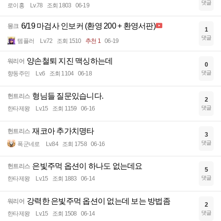
댓글
로이홍
Lv.78
조회 1803
06-19
6/19 마검사 인보커 (환영 200 + 환영서판)
몽크
1
댓글
템플러
Lv.72
조회 1510
추천 1
06-19
양손철퇴 지진 맥싱하는데
워리어
0
댓글
향동주민
Lv.6
조회 1104
06-18
형님들 질문있습니다.
헌트리스
2
댓글
한타제왕
Lv.15
조회 1159
06-16
재코아 추가치명타
헌트리스
3
댓글
폭군네로
Lv.84
조회 1758
06-16
은빛주먹 옵션이 하나도 없는데요
헌트리스
5
댓글
한타제왕
Lv.15
조회 1883
06-14
강력한 은빛주먹 옵션이 없는데 보는 방법좀
워리어
2
댓글
한타제왕
Lv.15
조회 1508
06-14