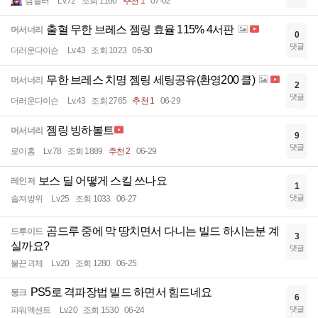
템플러
Lv.72
조회 1166
추천 1
07-02
출혈 무한 브레스 젬링 효율 115% 4서판
머서너리
0
댓글
더러운다이슨
Lv.43
조회 1023
06-30
무한 브레스 치명 젬링 세팅공유(환영200 클)
머서너리
2
댓글
더러운다이슨
Lv.43
조회 2765
추천 1
06-29
젬링 빙하볼트
머서너리
9
댓글
로이홍
Lv.78
조회 1889
추천 2
06-29
보스 딜 어떻게 스킬 쓰나요
레인저
1
댓글
솔져방위
Lv.25
조회 1033
06-27
곰드루 중에 막 땅치면서 다니는 빌드 하시는분 계
드루이드
3
실까요?
댓글
불끈괴체
Lv.20
조회 1280
06-25
PS5로 격파장법 빌드 하면서 힘드네요
몽크
6
댓글
파워엑센트
Lv.20
조회 1530
06-24