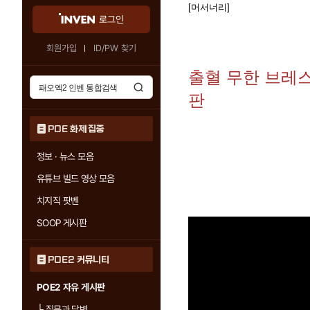
[머서너리]
로그인
회원가입
ID/PW 찾기
출혈 무한 브레스 
판
POE 화제 집중
정보 · 뉴스 모음
유튜브 빌드 영상 모음
치지직 팟벤
SOOP 게시판
POE2 커뮤니티
POE2 자유 게시판
└
질문과 답변