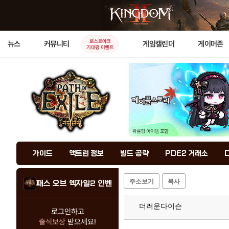
로스트아크
뉴스
커뮤니티
게임캘린더
게이머존
기대평 이벤트
가이드
액트런 정보
빌드 공략
POE2 거래소
주소보기
복사
패스 오브 엑자일2 인벤
더러운다이슨
로그인하고
출석보상
받으세요!