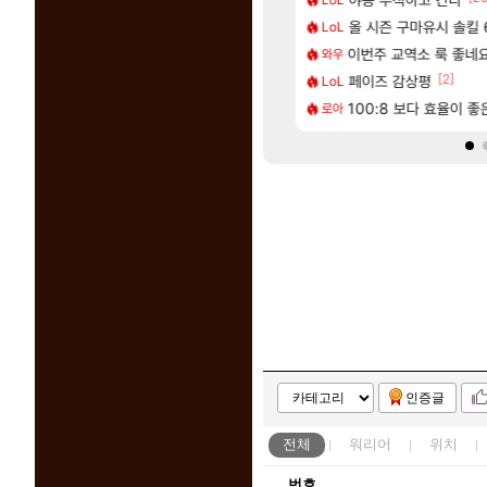
[66]
혈 먹튀 ㄷㄷ..
컷 만화 | 야간 보초는 너무 힘들어
올 시즌 구마유시 솔킬 6
혹시 이 만화 아
LoL
애니클립
[74]
[1]
따왔습니다
에 가족여행을 다녀왔습니다.
이번주 교역소 룩 좋네요
국내에도 이쁜곳이 
와우
여행
[209]
[2]
2인 40%글 존나 긁히네 씨발
트 오브 리인카네이션 정보/공략글 모음
페이즈 감상평
AI발 원가 압박,
LoL
해외겜
[220]
구로 쓰는 인방 하꼬 스트리머 박제합니다.
다 추암해수욕장
100:8 보다 효율이 
중국 CXMT, D램 매
로아
해외겜
인증글
전체
워리어
위치
번호