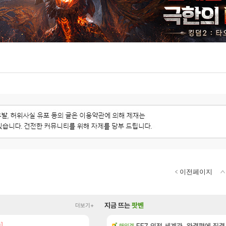
이전페이지
지금 뜨는
팟벤
더보기+
0]
[13]
치노트 (8/5)
장비 올환 이후 약 7개월
FF7 외전 세계관, 완결편에 집결
검은사막
해외겜