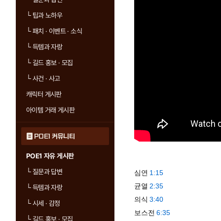
└
팁과 노하우
└
패치 · 이벤트 · 소식
└
득템과 자랑
└
길드 홍보 · 모집
└
사건 · 사고
캐릭터 게시판
아이템 거래 게시판
POE1 커뮤니티
POE1 자유 게시판
└
질문과 답변
심연
1:15
균열
2:35
└
득템과 자랑
의식
3:40
└
시세 · 감정
보스전
6:35
└
길드 홍보 · 모집