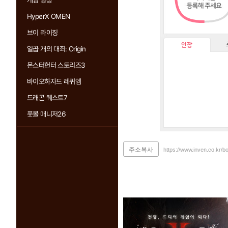
게임 영상
HyperX OMEN
브이 라이징
인장
일곱 개의 대죄: Origin
몬스터헌터 스토리즈3
바이오하자드 레퀴엠
드래곤 퀘스트7
풋볼 매니저26
주소복사
https://www.inven.co.kr/