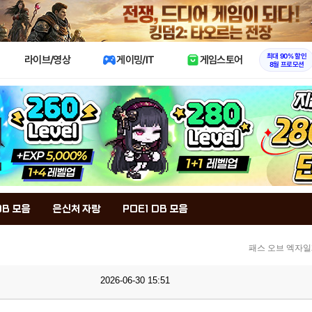
X
최대 90% 할인
라이브/영상
게이밍/IT
게임스토어
8월 프로모션
DB 모음
은신처 자랑
POE1 DB 모음
패스 오브 엑자일
2026-06-30 15:51