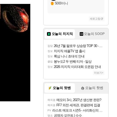
5000이니
새로고침
오늘의 치지직
오늘의 SOOP
26년 7월 팔로우 상승량 TOP 30 - 월간 치지직
잡담
치지직 애플TV 앱 출시
정보
룩삼 니니 초대석 안내
정보
봉누도2 두 번째 티저 - 일상
클립
2026 치지직 이리대회 오픈컵 안내
정보
더보기+
오늘의 팟벤
오늘의 핫벤
메모리 3사, 2027년 생산분 완판?
해외겜
FF7 외전 세계관, 완결편에 집결
해외겜
라스트 에포크 시즌5 - 서리화신의 분노 티저
PV
공명자 모먼트 | 수수
명조