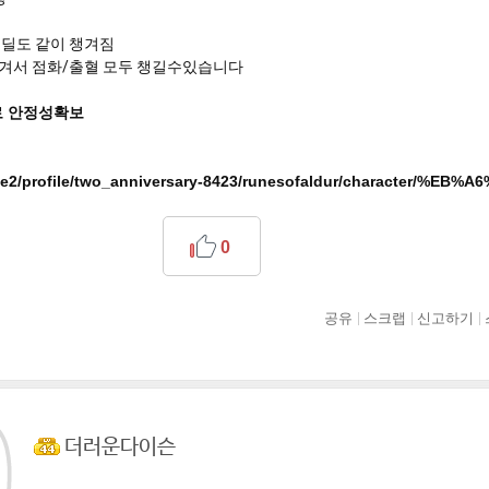
딜도 같이 챙겨짐
겨서 점화/출혈 모두 챙길수있습니다
 안정성확보
/poe2/profile/two_anniversary-8423/runesofaldur/characte
0
공유
스크랩
신고하기
더러운다이슨