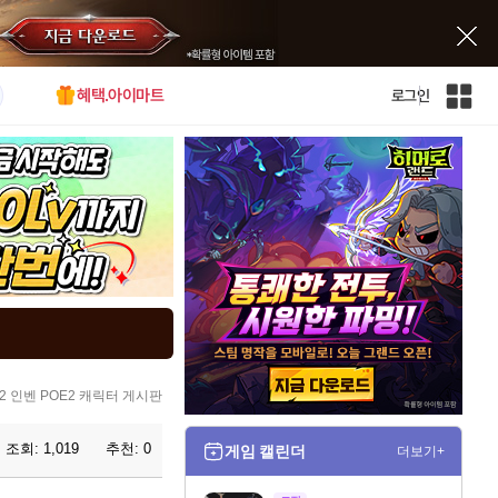
혜택.아이마트
로그인
인
벤
전
체
사
이
트
맵
2 인벤 POE2 캐릭터 게시판
조회:
1,019
추천:
0
게임 캘린더
더보기+