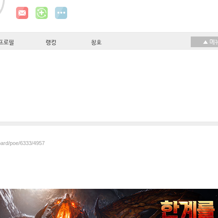
프로필
랭킹
칭호
board/poe/6333/4957