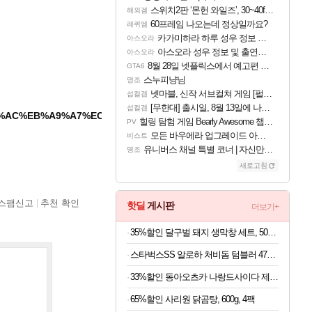
스위치2판 ‘몬헌 와일즈’, 30~40fps 목표 추정
해외겜
60프레임 나오는데 정상일까요?
레퀴엠
카가미하라 하루 성우 정보 및 주요 필모
아스오라
아스오라 성우 정보 및 출연작 모음
아스오라
8월 28일 넷플릭스에서 예고편 공개 예정
GTA6
스누피냥님
명조
넷마블, 신작 서브컬쳐 게임 [펄 인 블루] 티저 사이트 오픈
섭컬겜
[무한대] 출시일, 8월 13일에 나오나
섭컬겜
r/%EB%A6%AC%EB%A9%A7%EC%8B%AD%ED%9
힐링 탐험 게임 Bearly Awesome 챕터 1 트레일러
PV
모든 바우에라 업그레이드 아이템 획득 위치 공략 (89개)
비스트
유니버스 채널 특별 코너 | 자신만의 스타일
명조
새로고침
스팸신고
추천 확인
핫딜
게시판
더보기+
35%할인 달구벌 돼지 생막창 세트, 500g, 2봉
스타벅스SS 알로하 처비돔 텀블러 473ml
33%할인 동아오츠카 나랑드사이다 제로, 오리지널, 345ml, 24개
65%할인 사리원 닭곰탕, 600g, 4팩