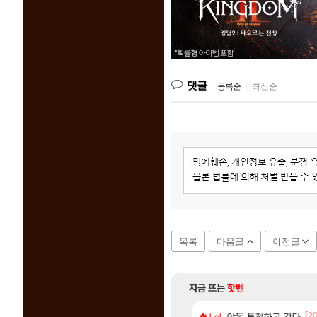
댓글
등록순
|
최신순
목록
다음글
이전글
지금 뜨는
핫벤
[83]
[2
 나온거 10추 하니 올리자
2판 ‘몬헌 와일즈’, 30~40fps 목표 추정
야동 투척하고 간다
리싱크드 1.06 패
LoL
리싱크드