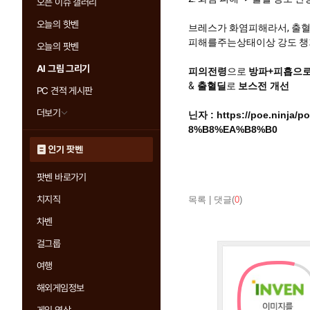
오픈 이슈 갤러리
오늘의 핫벤
브레스가 화염피해라서, 출혈
피해를주는상태이상 강도 챙
오늘의 팟벤
AI 그림 그리기
피의전령
으로
방파+피흡으로
&
출혈딜
로
보스전 개선
PC 견적 게시판
더보기
닌자 :
https://poe.ninja
8%B8%EA%B8%B0
인기 팟벤
팟벤 바로가기
치지직
목록
|
댓글(
0
)
차벤
걸그룹
여행
해외게임정보