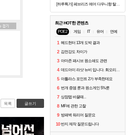
[하루특가] 페브리즈 에어 다우니향 탈취제 본품, 165g, 4개
최근 HOT한 콘텐츠
POE2
게임
IT
유머
연예
1
헤드헌터 13개 도박 결과
2
감전강도 차이가
3
아마존 패시브 원소쇄도 관련
4
데드아이 라샷 뉴비 입니다. 회오리사격은 왜 쓰는건가요?
5
아틀라스 포인트 2가 부족한데요
6
번개 증뎀 룬과 원소게인 5%룬
7
상점탭 바꿀때...
목록
글쓰기
8
MF에 관한 고찰
9
방패벽 워리어 질문요
10
반지 제작 질문드립니다