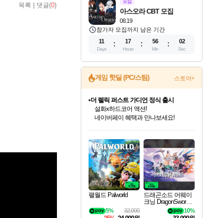
모집
목록
|
댓글(
0
)
아스오라 CBT 모집
08.19
참가자 모집까지 남은 기간
11
17
56
01
Days
Hours
Min
Sec
게임 핫딜 (PC/스팀)
스토어+
더 렐릭 퍼스트 가디언 정식 출시
설화x하드코어 액션!
네이버페이 혜택과 만나보세요!
인벤게임즈 8월 특별 할인!
드래곤소드: 어웨이크닝 입점!
문명 7 특별 할인!
마블 투혼 파이팅 소울즈 정식출시!
귀무자: 검의 길 예약 판매 중!
비스트 오브 리인카네이션 정식 출시!
커세어 코브 출시 기념 할인!
베데스다 40주년 기념 할인 중!
캡콤 프렌차이즈 할인 진행 중!
캡콤 일부 상품 상시 할인
스타워즈 은하계 레이서
로블록스 기프트 카드 공식 입점
인기 퍼블리셔 모음!
스팀으로 만나는 드래곤소드!
조선&고려 DLC 출시 예정
마블 히어로 총 출동&화려한 격투!
10% 할인과
게임프릭 신작 IP
해적'섬'을 발전시키자!
베데스다의 명작들을
몬헌, 바하 등 인기 IP를
몬헌 와일즈 & 드래곤즈 도그마2
인벤게임즈에서 10% 추가 적립
Robux를 가장 안전하고
최대 90% 할인가를 만나보세요!
네이버혜택과 함께 만나보세요!
50%할인&추가 적립까지!
네이버 포인트 혜택까지!
이니&베니 혜택까지!
네이버 혜택가와 함께 예약하세요!
할인&네이버혜택으로 만나보세요!
40주년 프로모션으로 만나보세요!
할인가에 만나보세요!
일부 에디션 상시 할인!
혜택으로 예약 판매 중
편안하게 충전하세요
팰월드 Palworld
드래곤소드 어웨이
크닝 DragonSword A
wakening
5%
32,000
10%