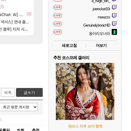
a_huge_fan_
[7]
[66]
부산 헌혈 먹튀 ㄷㄷ..
4컷 만화 | 야간 보초는 너무 힘들어
메이플
아주프로
LIVE
joerocket10r
6]
[2]
[74]
[1]
at: AI] 공개
크로체 따왔습니다
7년만에 가족여행을 다녀왔습니다.
로아
여행
LIVE
mewzzs
[209]
스] 연내 출시 예정
신호등 2인 40%글 존나 긁히네 씨발
비스트 오브 리인카네이션 정보/공략글 모음
메이플
비스트
LIVE
GenuinelyIronicHD
[2
] 티저 사이트 오픈
고양이를 도구로 쓰는 인방 하꼬 스트리머 박제합니다.
동해바다 추암해수욕장
로아
여행
LIVE
동이리오너라
새로고침
더보기
추천 코스프레 갤러리
목록
글쓰기
드
원피스 하루 보아 행콕
등록일
조회
추천