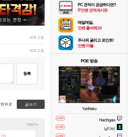
PC 견적이 궁금하다면?
IT인벤 견적게시판
매일매일,
인벤 출석체크!
새로고침
주사위 굴리고 포인트!
인벤 마블
새로고침
POE 방송
등록
맨위로
글쓰기
YaniNeko
LIVE
Huicthgara
더보기+
LIVE
남다비
[3]
[83]
보상 공지 나온거 10추 하니 올리자
스위치2판 ‘몬헌 와일즈’, 30~40fps 목표 추
LIVE
로아
해외겜