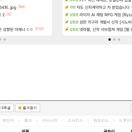
[69]
[3]
[150]
4회..jpg
시는 분 계신가요
8월 9일 썬데이 메이플
저도 신차계약하고 차 받았습니다
메이플
차벤
[3]
[10
 2
많은것 같습니다
챌린저#77777 저격했습니다!
라이자 AI 채팅 RPG 게임 [RyzaCh
메이플
섭컬겜
[89]
 메인보드값 오르나
빵값 문의 후기
섬란 카구라 개발사 신작 [시노비 넥서
메이플
섭컬겜
[110]
[1]
[13]
좋은 상향된 아제나 ㄷㄷ
출 점유율 7%…글로벌 4위로 부상
방금 일어난일
넷마블, 신작 서브컬쳐 게임 [펄 인 블루
리니지M
섭컬겜
3추글
즐겨찾기
레인저
몽크
머서너리
소서리스
헌트리스
드루이
제목
글쓴이