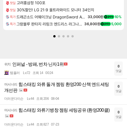
고려홍삼정 100포
핫딜
30%할인! LG 21:9 울트라와이드 모니터 34인치
핫딜
드래곤소드 어웨이크닝 DragonSword Awakening
33,000원
10%
특가
그랑블루 판타지 리링크 엔드리스 라그나로크 업그레이드 킷 Granblue Fantasy Relink Endless Ragnarok Upgrade Kit DLC
36,800원
5,000
특가
인퍼널 - 방패, 번차 닌자1위
위치
0
댓글
템플러
Lv.72
조회 14
00:24
힘스태킹 와류 돌개 젬링 환영200 산책 엔드세팅
머서너리
0
개선판
댓글
더러운다이슨
Lv.44
조회 206
08-04
힘스태킹 와류기병창 젬링 세팅공유 (환영200클)
머서너리
0
댓글
더러운다이슨
Lv.44
조회 827
07-23