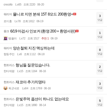
crecolto
Lv.65
조회 2220
06-20
묠니르 지면 분쇄 15T 8모드 200환영+
워리어
3
댓글
로이홍
Lv.78
조회 1812
06-19
6/19 마검사 인보커 (환영 200 + 환영서판)
몽크
1
댓글
템플러
Lv.72
조회 1517
추천 1
06-19
양손철퇴 지진 맥싱하는데
워리어
0
댓글
향동주민
Lv.6
조회 1112
06-18
형님들 질문있습니다.
헌트리스
2
댓글
한타제왕
Lv.15
조회 1164
06-16
재코아 추가치명타
헌트리스
3
댓글
폭군네로
Lv.84
조회 1769
06-16
은빛주먹 옵션이 하나도 없는데요
헌트리스
5
댓글
한타제왕
Lv.15
조회 1890
06-14