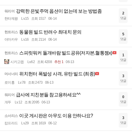
강력한 은빛주먹 옵션이 없는데 보는 방법좀
워리어
2
댓글
한타제왕
Lv.15
조회 1517
06-14
동물원 빌드 반려수 최대치 문의
헌트리스
5
댓글
야마카우
Lv.16
조회 2114
06-14
스피릿워커 돌개바람 빌드공유(저자본,혈통젬x)
헌트리스
1
댓글
시카고캡
Lv.62
조회 4208
추천 1
06-13
위치헌터 폭발성 사격, 유탄 빌드 (최종)
머서너리
3
댓글
로이홍
Lv.78
조회 2473
06-13
급사에 지친분들 참고용하세요^^
워리어
0
댓글
개뚜
Lv.12
조회 2095
06-13
이곳 게시판은 아무도 이용 안하나요?
소서리스
3
댓글
캄프라드
Lv.29
조회 1619
06-12