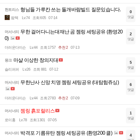
형님들 가루칸 쓰는 돌개바람빌드 질문있습니다.
헌트리스
0
댓글
팜텍
Lv.74
조회 605
07-14
무한 걸어다니는대재난 곰 젬링 세팅공유 (환영20
머서너리
2
0)
댓글
더러운다이슨
Lv.44
조회 1757
추천 2
07-13
마샬 이상한 창의지대
몽크
5
댓글
슬리퍼퍼
Lv.26
조회 881
07-12
무한난사 신망 치명 젬링 세팅공유 (대탐험쥬싱)
머서너리
6
댓글
더러운다이슨
Lv.44
조회 2783
추천 2
07-09
젬링 흙포랄리스
머서너리
1
댓글
로이홍
Lv.78
조회 1301
07-05
박격포 기름유탄 젬링 세팅공유 (환영200 클)
머서너리
4