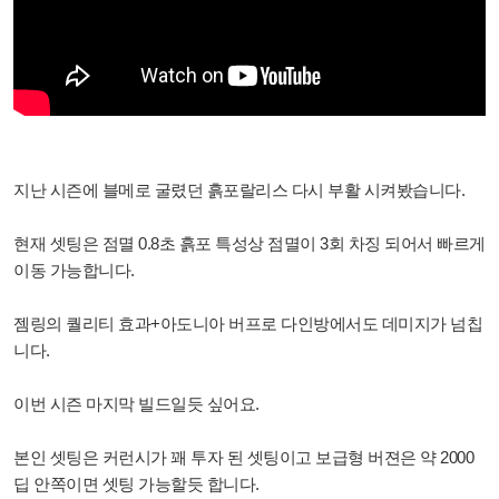
지난 시즌에 블메로 굴렸던 흙포랄리스 다시 부활 시켜봤습니다.
현재 셋팅은 점멸 0.8초 흙포 특성상 점멸이 3회 차징 되어서 빠르게
이동 가능합니다.
젬링의 퀄리티 효과+아도니아 버프로 다인방에서도 데미지가 넘칩
니다.
이번 시즌 마지막 빌드일듯 싶어요.
본인 셋팅은 커런시가 꽤 투자 된 셋팅이고 보급형 버젼은 약 2000
딥 안쪽이면 셋팅 가능할듯 합니다.