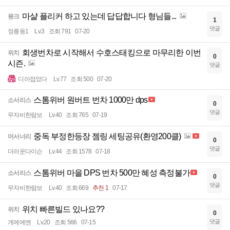
마샬 플리커 하고 있는데 답답합니다 형님들...
몽크
1
댓글
정릉동1
Lv.3
조회 791
07-20
회생번차로 시작해서 수호스태킹으로 마무리한 이번
위치
0
시즌.
댓글
디아접었다
Lv.77
조회 500
07-20
스톰위버 원버트 번차 1000만 dps
소서리스
0
댓글
무자비한람보
Lv.40
조회 765
07-19
중독 부정한등장 젬링 세팅공유(환영200클)
머서너리
0
댓글
더러운다이슨
Lv.44
조회 1578
07-18
스톰위버 마을 DPS 번차 500만 혜성 측정불가
소서리스
0
댓글
무자비한람보
Lv.40
조회 669
추천 1
07-17
위치 빠른빌드 있나요??
위치
0
댓글
게에에엔
Lv.20
조회 566
07-15