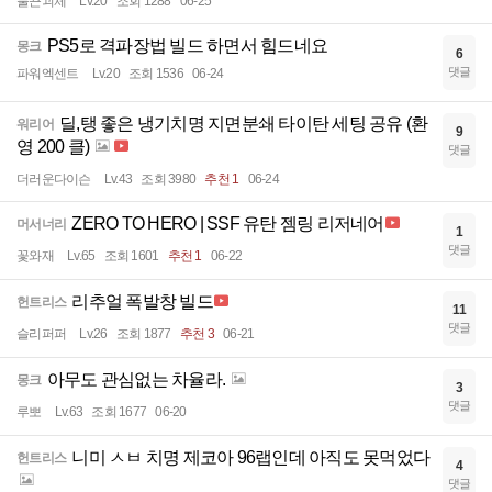
불끈괴체
Lv.20
조회 1288
06-25
PS5로 격파장법 빌드 하면서 힘드네요
몽크
6
댓글
파워엑센트
Lv.20
조회 1536
06-24
딜,탱 좋은 냉기치명 지면분쇄 타이탄 세팅 공유 (환
워리어
9
영 200 클)
댓글
더러운다이슨
Lv.43
조회 3980
추천 1
06-24
ZERO TO HERO | SSF 유탄 젬링 리저네어
머서너리
1
댓글
꽃와재
Lv.65
조회 1601
추천 1
06-22
리추얼 폭발창 빌드
헌트리스
11
댓글
슬리퍼퍼
Lv.26
조회 1877
추천 3
06-21
아무도 관심없는 차율라.
몽크
3
댓글
루뽀
Lv.63
조회 1677
06-20
니미 ㅅㅂ 치명 제코아 96랩인데 아직도 못먹었다
헌트리스
4
댓글