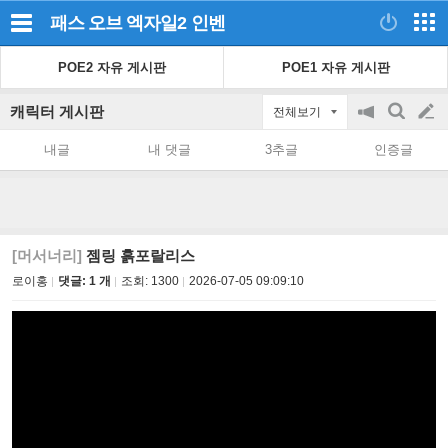
패스 오브 엑자일2
인벤
POE2 자유 게시판
POE1 자유 게시판
캐릭터 게시판
전체보기
공
검
글
지
색
내글
내 댓글
3추글
인증글
on/off
쓰
기
[머서너리]
젬링 흙포랄리스
로이홍
댓글: 1 개
조회:
1300
2026-07-05 09:09:10