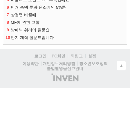
6
번개 증뎀 룬과 원소게인 5%룬
7
상점탭 바꿀때...
8
MF에 관한 고찰
9
방패벽 워리어 질문요
10
반지 제작 질문드립니다
로그인
PC화면
퀵링크
설정
청소년보호정책
이용약관
개인정보처리방침
▲
불법촬영물신고안내
(주)
인
벤