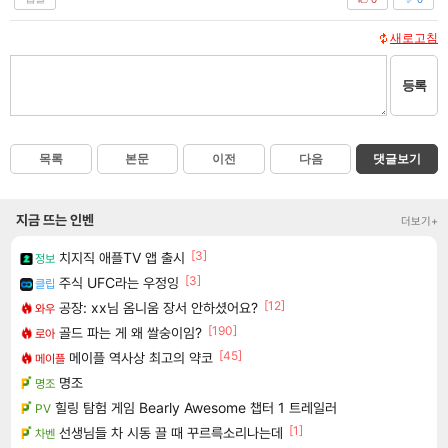
새로고침
등록
목록
본문
이전
다음
댓글보기
지금 뜨는 인벤
더보기+
[3]
치지직 애플TV 앱 출시
정보
[3]
주식 UFC라는 우정잉
클립
[12]
공장: xx님 옴니움 장서 안하셨어요?
와우
[190]
골드 파는 게 왜 쌀숭이임?
로아
[45]
메이플 역사상 최고의 약코
메이플
명조
명조
힐링 탐험 게임 Bearly Awesome 챕터 1 트레일러
PV
[1]
선생님들 차 시동 끌 때 꾸르륵소리나는데
차벤