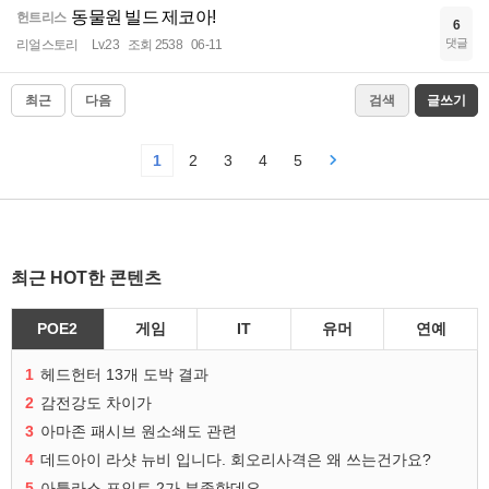
동물원 빌드 제코아!
헌트리스
6
댓글
리얼스토리
Lv.23
조회 2538
06-11
최근
다음
검색
글쓰기
1
2
3
4
5
최근 HOT한 콘텐츠
POE2
게임
IT
유머
연예
1
헤드헌터 13개 도박 결과
2
감전강도 차이가
3
아마존 패시브 원소쇄도 관련
4
데드아이 라샷 뉴비 입니다. 회오리사격은 왜 쓰는건가요?
5
아틀라스 포인트 2가 부족한데요