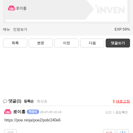
로이홍
메뉴
인장보기
EXP 59%
목록
본문
이전
다음
댓글쓰기
댓글
(1)
등록순
|
최신순
새로고침
로이홍
26-07-05 10:19
신고
|
공감 확인
https://poe.ninja/poe2/pob/240e6
답글
0
0