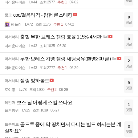
댓글
더러운다이슨
Lv.44
조회 2577
추천 1
07-02
coc/얼음타격 - 탐험 룬스태킹
몽크
0
댓글
템플러
Lv.72
조회 1176
추천 1
07-02
출혈 무한 브레스 젬링 효율 115% 4서판
머서너리
0
댓글
더러운다이슨
Lv.43
조회 1035
06-30
무한 브레스 치명 젬링 세팅공유(환영200 클)
머서너리
2
댓글
더러운다이슨
Lv.43
조회 2777
추천 1
06-29
젬링 빙하볼트
머서너리
9
댓글
로이홍
Lv.78
조회 1900
추천 2
06-29
보스 딜 어떻게 스킬 쓰나요
레인저
1
댓글
솔져방위
Lv.25
조회 1039
06-27
곰드루 중에 막 땅치면서 다니는 빌드 하시는분 계
드루이드
3
실까요?
댓글