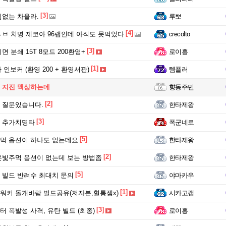
[3]
없는 차율라.
루뽀
[4]
ㅂ 치명 제코아 96랩인데 아직도 못먹었다
crecolto
[3]
면 분쇄 15T 8모드 200환영+
로이홍
[1]
사 인보커 (환영 200 + 환영서판)
템플러
 지진 맥싱하는데
향동주민
[2]
 질문있습니다.
한타제왕
[3]
 추가치명타
폭군네로
[5]
먹 옵션이 하나도 없는데요
한타제왕
[2]
은빛주먹 옵션이 없는데 보는 방법좀
한타제왕
[5]
 빌드 반려수 최대치 문의
야마카우
[1]
워커 돌개바람 빌드공유(저자본,혈통젬x)
시카고캡
[3]
 폭발성 사격, 유탄 빌드 (최종)
로이홍