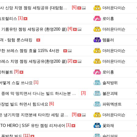
[6]
 신망 치명 젬링 세팅공유 (대탐험쥬싱)
더러운다이슨
[1]
흙포랄리스
로이홍
[4]
기름유탄 젬링 세팅공유 (환영200 클)
더러운다이슨
격 - 탐험 룬스태킹
템플러
한 브레스 젬링 효율 115% 4서판
더러운다이슨
[2]
레스 치명 젬링 세팅공유(환영200 클)
더러운다이슨
[9]
빙하볼트
로이홍
[1]
어떻게 스킬 쓰나요
솔져방위
[3]
중에 막 땅치면서 다니는 빌드 하시는분 계실까요?
불끈괴체
[6]
파장법 빌드 하면서 힘드네요
파워엑센트
[9]
냉기치명 지면분쇄 타이탄 세팅 공유 (환영 200 클)
더러운다이슨
[1]
 TO HERO | SSF 유탄 젬링 리저네어
꽃와재
[11]
 폭발창 빌드
슬리퍼퍼