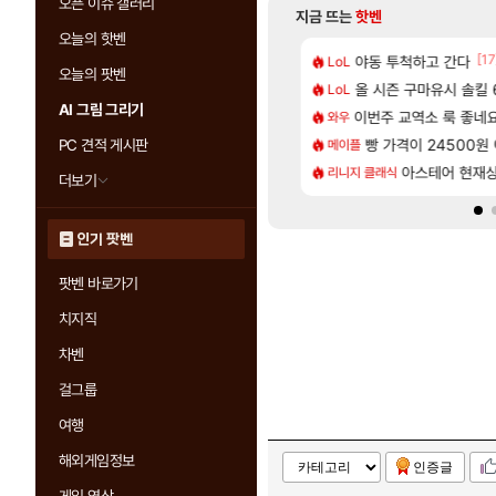
오픈 이슈 갤러리
지금 뜨는
핫벤
오늘의 핫벤
[125]
[17
나이트메어 TOP 10 직업별 분포
 길찾기/지도 공략 (1 ~ 12장)
야동 투척하고 간다
비스트 오브 리인
LoL
비스트
오늘의 팟벤
[83]
 나온거 10추 하니 올리자
2판 ‘몬헌 와일즈’, 30~40fps 목표 추정
올 시즌 구마유시 솔킬 6
리싱크드 1.06 패
LoL
리싱크드
AI 그림 그리기
[65]
혈 먹튀 ㄷㄷ..
컷 만화 | 야간 보초는 너무 힘들어
이번주 교역소 룩 좋네요
동해바다 추암해수욕
와우
여행
[148]
[1]
일 썬데이 메이플
에 가족여행을 다녀왔습니다.
빵 가격이 24500원 이
혹시 이 만화 아
PC 견적 게시판
메이플
애니클립
[208]
2인 40%글 존나 긁히네 씨발
 먼저 보내서 기습하는 법
국내에도 이쁜곳이 
아스테어 현재
리니지 클래식
여행
더보기
인기 팟벤
팟벤 바로가기
치지직
차벤
걸그룹
여행
해외게임정보
인증글