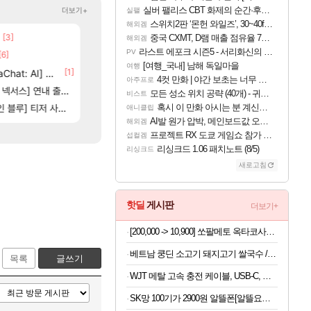
실버 팰리스 CBT 화제의 순간·후기 모음
더보기+
실팰
스위치2판 ‘몬헌 와일즈’, 30~40fps 목표 추정
해외겜
[3]
[107]
[125]
제나 ㄷㄷ
벨가르딘 나이트메어 TOP 10 직업별 분포
챕터별 길찾기/지도 공략 (1 ~ 12장)
중국 CXMT, D램 매출 점유율 7%…글로벌 4위로 부상
로아
비스트
해외겜
라스트 에포크 시즌5 - 서리화신의 분노 티저
PV
[6]
[83]
보상 공지 나온거 10추 하니 올리자
스위치2판 ‘몬헌 와일즈’, 30~40fps 목표 추
로아
해외겜
[여행_국내] 남해 독일마을
여행
[1]
[65]
at: AI] 공개
부산 헌혈 먹튀 ㄷㄷ..
4컷 만화 | 야간 보초는 너무 힘들어
메이플
아주프로
4컷 만화 | 야간 보초는 너무 힘들어
아주프로
4]
[148]
[1]
스] 연내 출시 예정
8월 9일 썬데이 메이플
7년만에 가족여행을 다녀왔습니다.
메이플
여행
모든 성소 위치 공략 (40개) - 귀환한 영혼 도전과제
비스트
[208]
] 티저 사이트 오픈
신호등 2인 40%글 존나 긁히네 씨발
쿠를 먼저 보내서 기습하는 법
혹시 이 만화 아시는 분 계신가요
메이플
비스트
애니클립
AI발 원가 압박, 메인보드값 오르나
해외겜
프로젝트 RX 도쿄 게임쇼 참가 결정
섭컬겜
리싱크드 1.06 패치노트 (8/5)
리싱크드
새로고침
핫딜
게시판
더보기+
[200,000 -> 10,900] 쏘팔메토 옥타코사놀 포맨 30캡슐 x 3박스
베트남 쿵딘 소고기 돼지고기 쌀국수 / 정식 수입
목록
글쓰기
WJT 메탈 고속 충전 케이블, USB-C, 블랙, 1.5m, 1개
SK망 100기가 2900원 알뜰폰[알뜰요금제]5개월 유심무료