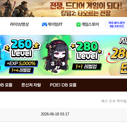
X
최대 90% 할인
라이브/영상
게이밍/IT
게임스토어
8월 프로모션
DB 모음
은신처 자랑
POE1 DB 모음
패스 오브 엑자일
2026-06-18 03:17