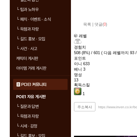
└
팁과 노하우
└
패치 · 이벤트 · 소식
목록
|
댓글(
0
)
└
득템과 자랑
레벨
└
길드 홍보 · 모집
경험치
└
사건 · 사고
508
(8%)
/ 601
( 다음 레벨까지 93 
캐릭터 게시판
포인트
이니
633
아이템 거래 게시판
베니
3
명성
13
POE1 커뮤니티
획득스킬
1
POE1 자유 게시판
└
질문과 답변
주소복사
https://www.inven.co.kr/
└
득템과 자랑
└
시세 · 감정
└
길드 홍보 · 모집