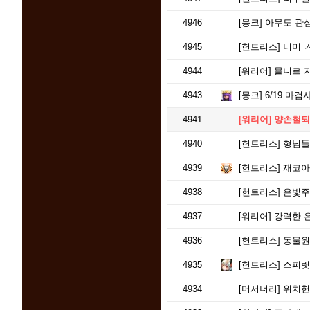
4946
[몽크]
아무도 관심
4945
[헌트리스]
니미 ㅅ
4944
[워리어]
묠니르 지
4943
[몽크]
6/19 마검
4941
[워리어]
양손철퇴
4940
[헌트리스]
형님들
4939
[헌트리스]
재코아
4938
[헌트리스]
은빛주
4937
[워리어]
강력한 
4936
[헌트리스]
동물원
4935
[헌트리스]
스피릿
4934
[머서너리]
위치헌터