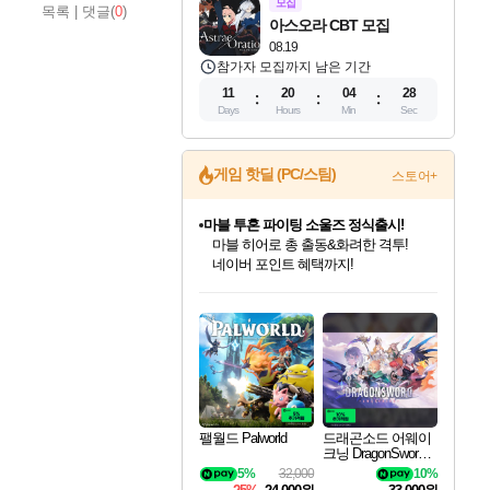
모집
목록
|
댓글(
0
)
아스오라 CBT 모집
08.19
참가자 모집까지 남은 기간
11
20
04
27
Days
Hours
Min
Sec
게임 핫딜 (PC/스팀)
스토어+
귀무자: 검의 길 예약 판매 중!
10% 할인과
이니&베니 혜택까지!
인벤게임즈 8월 특별 할인!
드래곤소드: 어웨이크닝 입점!
문명 7 특별 할인!
마블 투혼 파이팅 소울즈 정식출시!
비스트 오브 리인카네이션 정식 출시!
커세어 코브 출시 기념 할인!
더 렐릭 퍼스트 가디언 정식 출시
베데스다 40주년 기념 할인 중!
캡콤 프렌차이즈 할인 진행 중!
캡콤 일부 상품 상시 할인
스타워즈 은하계 레이서
로블록스 기프트 카드 공식 입점
인기 퍼블리셔 모음!
스팀으로 만나는 드래곤소드!
조선&고려 DLC 출시 예정
마블 히어로 총 출동&화려한 격투!
게임프릭 신작 IP
해적'섬'을 발전시키자!
설화x하드코어 액션!
베데스다의 명작들을
몬헌, 바하 등 인기 IP를
몬헌 와일즈 & 드래곤즈 도그마2
인벤게임즈에서 10% 추가 적립
Robux를 가장 안전하고
최대 90% 할인가를 만나보세요!
네이버혜택과 함께 만나보세요!
50%할인&추가 적립까지!
네이버 포인트 혜택까지!
네이버 혜택가와 함께 예약하세요!
할인&네이버혜택으로 만나보세요!
네이버페이 혜택과 만나보세요!
40주년 프로모션으로 만나보세요!
할인가에 만나보세요!
일부 에디션 상시 할인!
혜택으로 예약 판매 중
편안하게 충전하세요
팰월드 Palworld
드래곤소드 어웨이
크닝 DragonSword A
wakening
5%
32,000
10%