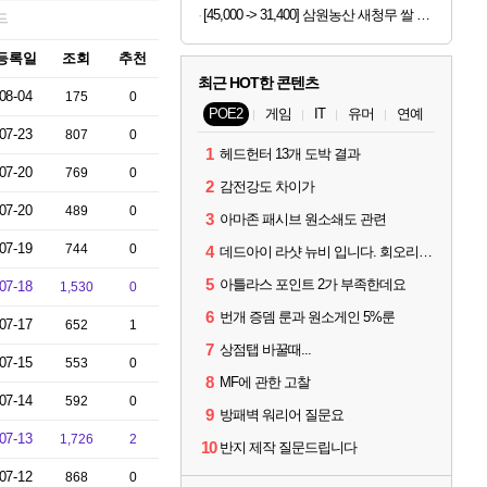
[45,000 -> 31,400] 삼원농산 새청무 쌀 상등급 10kg
드
등록일
조회
추천
최근 HOT한 콘텐츠
08-04
175
0
POE2
게임
IT
유머
연예
07-23
807
0
1
헤드헌터 13개 도박 결과
07-20
769
0
2
감전강도 차이가
07-20
489
0
3
아마존 패시브 원소쇄도 관련
07-19
744
0
4
데드아이 라샷 뉴비 입니다. 회오리사격은 왜 쓰는건가요?
5
아틀라스 포인트 2가 부족한데요
07-18
1,530
0
6
번개 증뎀 룬과 원소게인 5%룬
07-17
652
1
7
상점탭 바꿀때...
07-15
553
0
8
MF에 관한 고찰
07-14
592
0
9
방패벽 워리어 질문요
07-13
1,726
2
10
반지 제작 질문드립니다
07-12
868
0