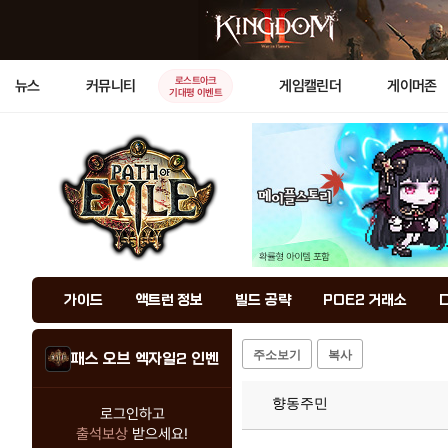
로스트아크
뉴스
커뮤니티
게임캘린더
게이머존
기대평 이벤트
가이드
액트런 정보
빌드 공략
POE2 거래소
주소보기
복사
패스 오브 엑자일2 인벤
향동주민
로그인하고
출석보상
받으세요!