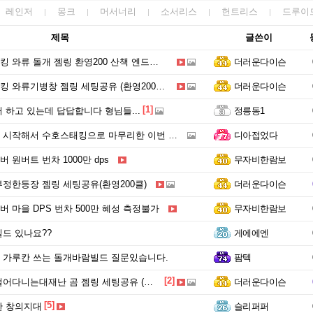
레인저
몽크
머서너리
소서리스
헌트리스
드루이
제목
글쓴이
와류 돌개 젬링 환영200 산책 엔드세팅 개선판
더러운다이슨
 와류기병창 젬링 세팅공유 (환영200클)
더러운다이슨
[1]
 하고 있는데 답답합니다 형님들...
정릉동1
시작해서 수호스태킹으로 마무리한 이번 시즌.
디아접었다
 원버트 번차 1000만 dps
무자비한람보
정한등장 젬링 세팅공유(환영200클)
더러운다이슨
 마을 DPS 번차 500만 혜성 측정불가
무자비한람보
드 있나요??
게에에엔
 가루칸 쓰는 돌개바람빌드 질문있습니다.
팜텍
[2]
다니는대재난 곰 젬링 세팅공유 (환영200)
더러운다이슨
[5]
한 창의지대
슬리퍼퍼