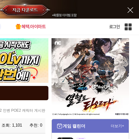
혜택.아이마트
로그인
인
벤
전
체
사
이
트
맵
2 인벤 POE2 캐릭터 게시판
조회:
1,101
추천:
0
게임 캘린더
더보기+