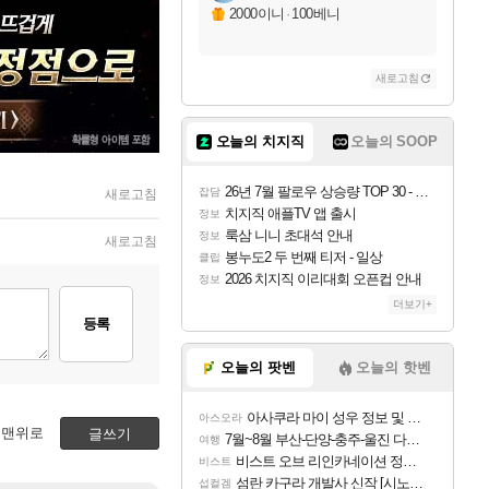
2000이니
·
100베니
새로고침
오늘의 치지직
오늘의 SOOP
26년 7월 팔로우 상승량 TOP 30 - 월간 치지직
잡담
새로고침
치지직 애플TV 앱 출시
정보
룩삼 니니 초대석 안내
정보
새로고침
봉누도2 두 번째 티저 - 일상
클립
2026 치지직 이리대회 오픈컵 안내
정보
더보기+
등록
오늘의 팟벤
오늘의 핫벤
아사쿠라 마이 성우 정보 및 주요 필모
아스오라
맨위로
글쓰기
7월~8월 부산-단양-충주-울진 다녀왔어요~
여행
비스트 오브 리인카네이션 정보/공략글 모음
비스트
섬란 카구라 개발사 신작 [시노비 넥서스] 연내 출시 예정
섭컬겜