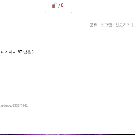
0
공유
스크랩
신고하기
/ 마격까지 87 남음 )
board/poe/6333/4941