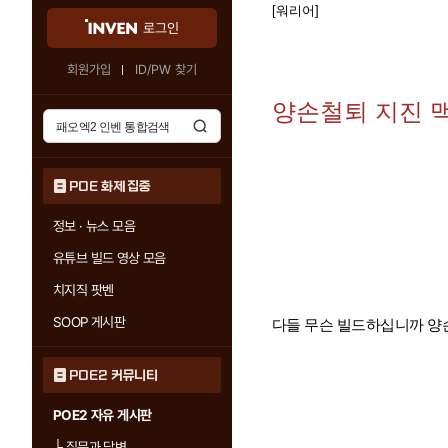
[워리어]
로그인
회원가입
ID/PW 찾기
양손철퇴 지진 
POE 화제 집중
정보 · 뉴스 모음
유튜브 빌드 영상 모음
치지직 팟벤
SOOP 게시판
다들 무슨 빌드하십니까 
POE2 커뮤니티
POE2 자유 게시판
└
질문과 답변