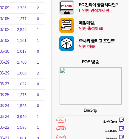
PC 견적이 궁금하다면?
07-09
2,736
2
IT인벤 견적게시판
07-05
1,277
0
매일매일,
인벤 출석체크!
07-02
2,544
1
07-02
1,161
1
주사위 굴리고 포인트!
인벤 마블
06-30
1,018
0
POE 방송
06-29
2,760
1
06-29
1,880
2
06-27
1,027
0
06-25
1,275
0
06-24
1,523
0
DireGray
06-24
3,940
1
LIVE
itzAOreo
06-22
1,586
1
LIVE
Laurcus
LIVE
06-21
1,861
3