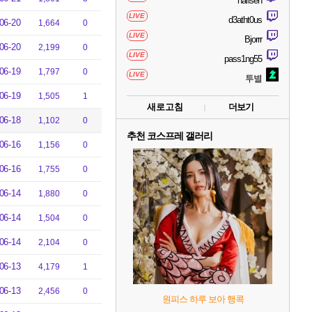
harisen
LIVE
d3atht0us
06-20
1,664
0
LIVE
Bjorrr
06-20
2,199
0
LIVE
pass1ng55
06-19
1,797
0
LIVE
투별
06-19
1,505
1
새로고침
더보기
06-18
1,102
0
추천 코스프레 갤러리
06-16
1,156
0
06-16
1,755
0
06-14
1,880
0
06-14
1,504
0
06-14
2,104
0
06-13
4,179
1
06-13
2,456
0
원피스 하루 보아 행콕