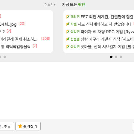
지금 뜨는
팟벤
더보기+
]
카네이션 정보/공략글 모음
100:8 보다 효율이 좋은 상향된 아
FF7 외전 세계관, 완결편에 집결
로아
해외겜
[23]
[2]
4회..jpg
치노트 (8/5)
페이즈 감상평
저도 신차계약하고 차 받았습니다
LoL
차벤
[2]
[87]
 2
장
빵값 문의 후기
라이자 AI 채팅 RPG 게임 [RyzaCh
메이플
섭컬겜
[3]
[208]
[10
라길래 결제 취소하고 나왔다
시는 분 계신가요
챌린저#77777 저격했습니다!
섬란 카구라 개발사 신작 [시노비 넥서
메이플
섭컬겜
[7]
[13]
많은것 같습니다
상황 악덕작업장몰락
장비 올환 이후 약 7개월
넷마블, 신작 서브컬쳐 게임 [펄 인 블루
검은사막
섭컬겜
3추글
즐겨찾기