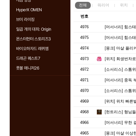
게임 영상
전체
워리어
위치
HyperX OMEN
번호
브이 라이징
4976
[머서너리]
힘스태킹 
일곱 개의 대죄: Origin
4975
[머서너리]
힘스태킹
몬스터헌터 스토리즈3
4974
[몽크]
마샬 플리커
바이오하자드 레퀴엠
드래곤 퀘스트7
4973
[위치]
회생번차로 
풋볼 매니저26
4972
[소서리스]
스톰위버
4971
[머서너리]
중독 부
4970
[소서리스]
스톰위버
4969
[위치]
위치 빠른빌
4968
[헌트리스]
형님들
4966
[머서너리]
무한 걸어
4965
[몽크]
마샬 이상