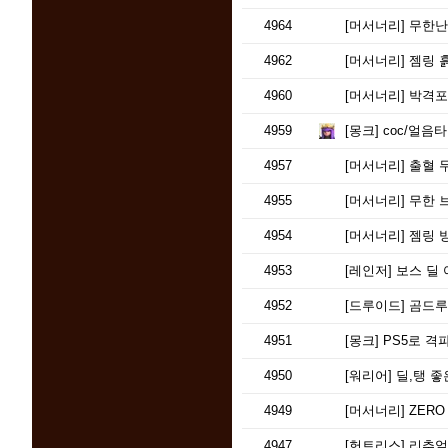
4964
[머서너리]
무한난사
4962
[머서너리]
젬링 
4960
[머서너리]
박격포 
4959
[몽크]
coc/얼음타
4957
[머서너리]
출혈 무
4955
[머서너리]
무한 브
4954
[머서너리]
젬링 
4953
[레인저]
보스 딜 
4952
[드루이드]
곰드루 
4951
[몽크]
PS5로 격
4950
[워리어]
딜,탱 좋은 
4949
[머서너리]
ZERO
4947
[헌트리스]
리추얼