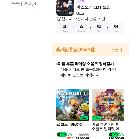
모집
목록
|
댓글(
6
)
아스오라 CBT 모집
08.19
참가자 모집까지 남은 기간
11
22
01
03
Days
Hours
Min
Sec
마블 투혼 파이팅 소울즈 정식출시!
게임 핫딜 (PC/스팀)
스토어+
마블 히어로 총 출동&화려한 격투!
네이버 포인트 혜택까지!
귀무자: 검의 길 예약 판매 중!
10% 할인과
이니&베니 혜택까지!
인벤게임즈 8월 특별 할인!
드래곤소드: 어웨이크닝 입점!
문명 7 특별 할인!
비스트 오브 리인카네이션 정식 출시!
커세어 코브 출시 기념 할인!
더 렐릭 퍼스트 가디언 정식 출시
베데스다 40주년 기념 할인 중!
캡콤 프렌차이즈 할인 진행 중!
캡콤 일부 상품 상시 할인
스타워즈 은하계 레이서
로블록스 기프트 카드 공식 입점
인기 퍼블리셔 모음!
스팀으로 만나는 드래곤소드!
조선&고려 DLC 출시 예정
게임프릭 신작 IP
해적'섬'을 발전시키자!
설화x하드코어 액션!
베데스다의 명작들을
몬헌, 바하 등 인기 IP를
몬헌 와일즈 & 드래곤즈 도그마2
인벤게임즈에서 10% 추가 적립
Robux를 가장 안전하고
최대 90% 할인가를 만나보세요!
네이버혜택과 함께 만나보세요!
50%할인&추가 적립까지!
네이버 혜택가와 함께 예약하세요!
할인&네이버혜택으로 만나보세요!
네이버페이 혜택과 만나보세요!
40주년 프로모션으로 만나보세요!
할인가에 만나보세요!
일부 에디션 상시 할인!
혜택으로 예약 판매 중
편안하게 충전하세요
팰월드 Palworld
마블 투혼 파이팅
소울즈 얼티밋 에디
션 MARVEL Tokon
5%
32,000
5%
Fighting Souls Ultima