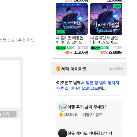
25%
24,000원
118,000원
te Edition
나 혼자만 레벨업
나 혼자만 레벨업
스팸신고
추천 확인
어라이즈 오버드라
어라이즈 오버드라
이브 디럭스 에디션
이브 Solo Leveling A
3,000
52,000
3,000
46,000
Solo Leveling Arise
rise
40%
31,200원
40%
27,600원
Overdrive Deluxe Edi
tion
혜택.아이마트
더보기+
미오몬도
님께서
엘든 링 밤의 통치자
디럭스 에디션 (스팀코드)
에
아기쿠키
님께서
(본편포함) 데이브 더
당첨되셨습니다.
다이버 인 더 정글 번들 (스팀코드)
에
프로틴스101
별빛희망
eksxo
칠부
설레임v
어느덧
동작그만
영웅97
우는무
유리별
나무아래쉼터
달빛아이
밍끼
해무
스태지
안드레아
어느날
꺽다리아조씨
님께서
님께서
님께서
님께서
님께서
님께서
님께서
님께서
님께서
님께서
님께서
님께서
님께서
님께서
님께서
님께서
네이버페이 1만원
로블록스 기프트카드
엘든 링 밤의 통치자
님께서
님께서
디스코 엘리시움 최종판
엘든 링 밤의 통치자
네이버페이 1만원
로블록스 기프트카드
(본편포함) 데이브 더
네이버페이 1만원
인투 더 브리치
로블록스 기프트카드
로블록스 기프트카드
(본편포함) 데이브 더
드래곤 퀘스트 XI S
파이어걸 핵 앤
네이버페이 1만원
로블록스
로블록스
당첨되셨습니다.
교환권
1만원권
(스팀코드)
교환권
1만원권
디럭스 에디션 (스팀코드)
다이버 인 더 정글 번들 (스팀코드)
(스팀코드)
교환권
1만원권
기프트카드 1만 5천원권
지나간 시간을 찾아서 데피니티브
2만원권
디럭스 에디션 (스팀코드)
다이버 인 더 정글 번들 (스팀코드)
스플래시 레스큐 DX (스팀코드)
교환권
기프트카드 1만원권
에 당첨되셨습니다.
에 당첨되셨습니다.
에 당첨되셨습니다.
에 당첨되셨습니다.
에 당첨되셨습니다.
에 당첨되셨습니다.
에 당첨되셨습니다.
를 교환.
에 당첨되셨습니다.
에 당첨되셨습니다.
에
를 교환.
에
에
에
에
에
당첨되셨습니다.
당첨되셨습니다.
에디션 (스팀코드)
당첨되셨습니다.
당첨되셨습니다.
당첨되셨습니다.
당첨되셨습니다.
를 교환.
여행 후기 남겨 주세요!
3000이니
·
'여행자' 칭호
신규 레이드 기대평 남기기