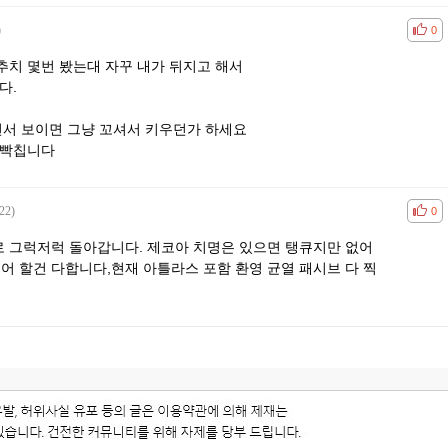
)
공감
비공
0
추치 몇번 봤는대 자꾸 내가 뒤지고 해서
다.
면서 보이면 그냥 꼬셔서 키우던가 하세요
개빡칩니다
22)
공감
비공
0
로 그럭저럭 돌아갑니다. 제코아 치명은 있으면 탱큐지만 없어
5티어 할건 다합니다,현재 아틀라스 포함 환영 균열 패시브 다 찍