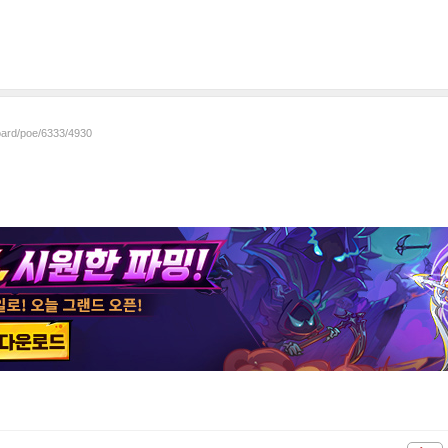
board/poe/6333/4930