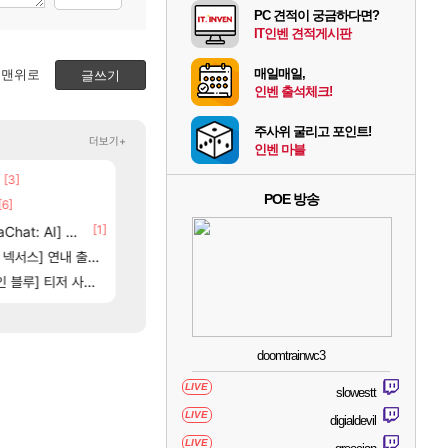
PC 견적이 궁금하다면?
IT인벤 견적게시판
매일매일,
맨위로
글쓰기
인벤 출석체크!
주사위 굴리고 포인트!
더보기+
인벤 마블
[3]
[125]
벨가르딘 나이트메어 TOP 10 직업별 분포
챕터별 길찾기/지도 공략 (1 ~ 12장)
로아
비스트
POE 방송
[6]
[207]
신호등 2인 40%글 존나 긁히네 씨발
스위치2판 ‘몬헌 와일즈’, 30~40fps 목표 추
메이플
해외겜
]
[1]
[63]
at: AI] 공개
부산 헌혈 먹튀 ㄷㄷ..
4컷 만화 | 야간 보초는 너무 힘들어
메이플
아주프로
[15]
[82]
님?
스] 연내 출시 예정
벨가르딘 맛본 시점 민심 췤
테스트 때는 로비에 온라인 기능이 있는데
로아
리밋제로
[7]
[81]
] 티저 사이트 오픈
장몰락
보상 공지 나온거 10추 하니 올리자
비스트 오브 리인카네이션 오픈 트레일러
로아
PV
doomtrainwc3
LIVE
slowestt
LIVE
digialdevil
LIVE