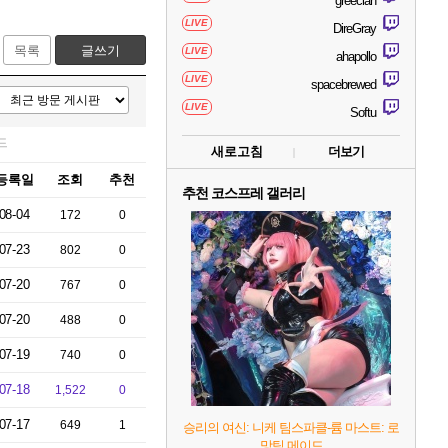
greecian
LIVE
DireGray
목록
글쓰기
LIVE
ahapollo
LIVE
spacebrewed
LIVE
Softu
드
새로고침
더보기
등록일
조회
추천
추천 코스프레 갤러리
08-04
172
0
07-23
802
0
07-20
767
0
07-20
488
0
07-19
740
0
07-18
1,522
0
07-17
649
1
승리의 여신: 니케 팀스파클-륨 마스트: 로
망틱 메이드