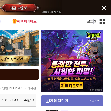
혜택.아이마트
로그인
인
벤
전
체
사
이
트
맵
2 인벤 POE2 캐릭터 게시판
조회:
2,530
추천:
0
게임 캘린더
더보기+