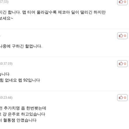
57:33)
공감
비공
0
긴 합니다. 맵 티어 올라갈수록 제코아 딜이 딸리긴 하지만
보세요~
)
공감
비공
0
.나중에 구하긴 할껍니다.
10:37:19)
공감
비공
0
습니다
힘 없네요 렙 92입니다
10:23:44)
공감
비공
0
전 추가치명 옵 한번봣는데
 걍 은주로 하고있습니다
서 혈통잼 안꼈습니다