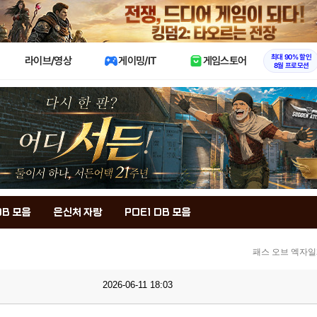
X
최대 90% 할인
라이브/영상
게이밍/IT
게임스토어
8월 프로모션
DB 모음
은신처 자랑
POE1 DB 모음
패스 오브 엑자일
2026-06-11 18:03