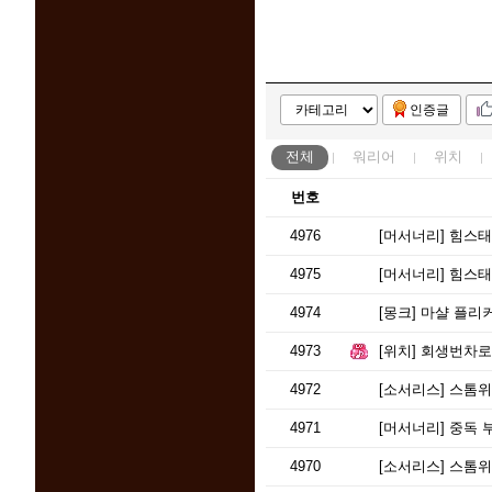
인증글
전체
워리어
위치
번호
4976
[머서너리]
힘스태킹 
4975
[머서너리]
힘스태킹
4974
[몽크]
마샬 플리커
4973
[위치]
회생번차로 
4972
[소서리스]
스톰위버
4971
[머서너리]
중독 부
4970
[소서리스]
스톰위버