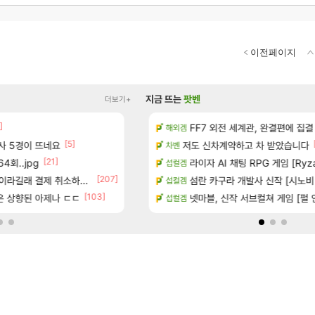
이전페이지
지금 뜨는
팟벤
더보기+
]
[1]
[1]
 다녀왔습니다.
이번주 교역소 룩 좋네요 2
FF7 외전 세계관, 완결편에 집결
와우
해외겜
[5]
[86]
술사 5경이 뜨네요
기습하는 법
빵값 문의 후기
저도 신차계약하고 차 받았습니다
메이플
차벤
[21]
[101
4회..jpg
카네이션 정보/공략글 모음
챌린저#77777 저격했습니다!
라이자 AI 채팅 RPG 게임 [RyzaCh
메이플
섭컬겜
[207]
라길래 결제 취소하고 나왔다
치노트 (8/5)
에이전트 신캐인데 너무 약한거 아
섬란 카구라 개발사 신작 [시노비 넥서
검은사막
섭컬겜
[103]
좋은 상향된 아제나 ㄷㄷ
이트 트레일러
넷마블, 신작 서브컬쳐 게임 [펄 인 블루
아스테어 현재상황 악덕작업
리니지 클래식
섭컬겜