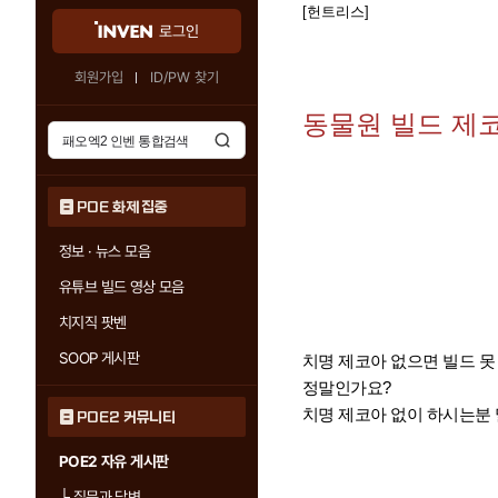
[헌트리스]
로그인
회원가입
ID/PW 찾기
동물원 빌드 제코
POE 화제 집중
정보 · 뉴스 모음
유튜브 빌드 영상 모음
치지직 팟벤
SOOP 게시판
치명 제코아 없으면 빌드 못
정말인가요?
치명 제코아 없이 하시는분 
POE2 커뮤니티
POE2 자유 게시판
└
질문과 답변