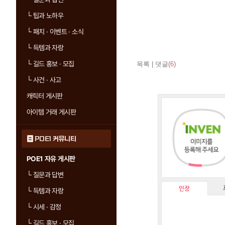
└
팁과 노하우
└
패치 · 이벤트 · 소식
└
득템과 자랑
└
길드 홍보 · 모집
목록
|
댓글(
6
)
└
사건 · 사고
캐릭터 게시판
아이템 거래 게시판
POE1 커뮤니티
POE1 자유 게시판
└
질문과 답변
인장
└
득템과 자랑
└
시세 · 감정
└
길드 홍보 · 모집