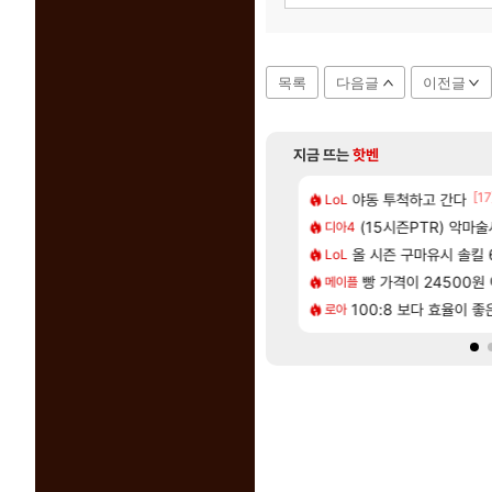
목록
다음글
이전글
지금 뜨는
핫벤
[125]
[17
나이트메어 TOP 10 직업별 분포
 길찾기/지도 공략 (1 ~ 12장)
야동 투척하고 간다
7년만에 가족여행을
LoL
여행
[207]
2인 40%글 존나 긁히네 씨발
2판 ‘몬헌 와일즈’, 30~40fps 목표 추정
(15시즌PTR) 악마
쿠를 먼저 보내서 
디아4
비스트
[63]
혈 먹튀 ㄷㄷ..
컷 만화 | 야간 보초는 너무 힘들어
올 시즌 구마유시 솔킬 6
비스트 오브 리인
LoL
비스트
[82]
맛본 시점 민심 췤
스트 때는 로비에 온라인 기능이 있는데
빵 가격이 24500원 이
리싱크드 1.06 패
메이플
리싱크드
[81]
 나온거 10추 하니 올리자
 오브 리인카네이션 오픈 트레일러
100:8 보다 효율이 
슈로대Y 확장팩 업데
로아
PV