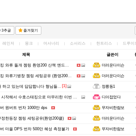
3추글
즐겨찾기
레인저
몽크
머서너리
소서리스
헌트리스
드루이
제목
글쓴이
와류 돌개 젬링 환영200 산책 엔드세팅 개선판
더러운다이슨
 와류기병창 젬링 세팅공유 (환영200클)
더러운다이슨
[1]
 하고 있는데 답답합니다 형님들...
정릉동1
시작해서 수호스태킹으로 마무리한 이번 시즌.
디아접었다
 원버트 번차 1000만 dps
무자비한람보
정한등장 젬링 세팅공유(환영200클)
더러운다이슨
 마을 DPS 번차 500만 혜성 측정불가
무자비한람보