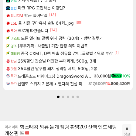
치지직 애플TV 앱 출시
정보
마크 RPG 고민하는 이경민?
클립
[13]
방금 일어난일
리니지M
[69]
올 시즌 구마유시 솔킬 64회..jpg
LoL
[74]
크로체 따왔습니다
로아
모든 엘리트 골렘 위치 공략 (30개) - 방랑 결투가
비스트
[무무기획 · 새출발] 기간 한정 의뢰 이벤트
명조
[1]
중국 CXMT, D램 매출 점유율 7%…글로벌 4위로 부상
해외겜
26%할인 쟌슨빌 더진한 부대찌개, 500g, 3개
핫딜
35%할인 달구벌 돼지 생막창 세트, 500g, 2봉
핫딜
드래곤소드 어웨이크닝 DragonSword Awakening
33,000원
10%
특가
닌텐도 스위치 2 본체 + 젤다의 전설 티어스 오브 더 킹덤 닌텐도 스위치 2 에디션 + 젤다의 전설 브레스 오브 더 와일드 닌텐도 스위치 2 에디션 번들
817,600원
1%
809,420원
특가
힘스태킹 와류 돌개 젬링 환영200 산책 엔드세팅
머서너리
0
개선판
댓글