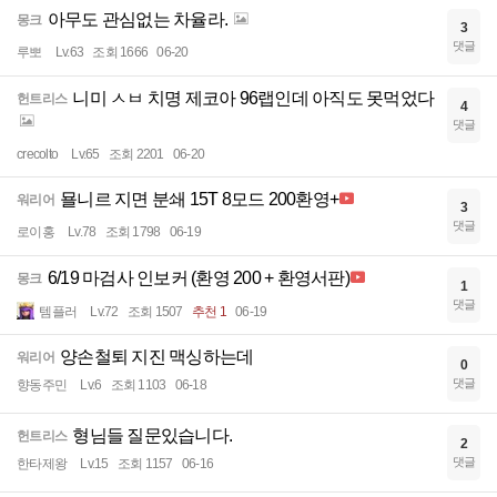
아무도 관심없는 차율라.
몽크
3
댓글
루뽀
Lv.63
조회 1666
06-20
니미 ㅅㅂ 치명 제코아 96랩인데 아직도 못먹었다
헌트리스
4
댓글
crecolto
Lv.65
조회 2201
06-20
묠니르 지면 분쇄 15T 8모드 200환영+
워리어
3
댓글
로이홍
Lv.78
조회 1798
06-19
6/19 마검사 인보커 (환영 200 + 환영서판)
몽크
1
댓글
템플러
Lv.72
조회 1507
추천 1
06-19
양손철퇴 지진 맥싱하는데
워리어
0
댓글
향동주민
Lv.6
조회 1103
06-18
형님들 질문있습니다.
헌트리스
2
댓글
한타제왕
Lv.15
조회 1157
06-16