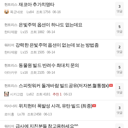
재코아 추가치명타
헌트리스
3
댓글
폭군네로
Lv.84
조회 1756
06-16
은빛주먹 옵션이 하나도 없는데요
헌트리스
5
댓글
한타제왕
Lv.15
조회 1882
06-14
강력한 은빛주먹 옵션이 없는데 보는 방법좀
워리어
2
댓글
한타제왕
Lv.15
조회 1505
06-14
동물원 빌드 반려수 최대치 문의
헌트리스
5
댓글
야마카우
Lv.16
조회 2105
06-14
스피릿워커 돌개바람 빌드공유(저자본,혈통젬x)
헌트리스
1
댓글
시카고캡
Lv.62
조회 4181
추천 1
06-13
위치헌터 폭발성 사격, 유탄 빌드 (최종)
머서너리
3
댓글
로이홍
Lv.78
조회 2458
06-13
급사에 지친분들 참고용하세요^^
워리어