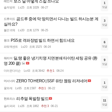
보스 딜 어떻게 스킬 쓰나요
레인저
1
댓글
솔져방위
Lv.25
조회 1029
06-27
곰드루 중에 막 땅치면서 다니는 빌드 하시는분 계
드루이드
3
실까요?
댓글
불끈괴체
Lv.20
조회 1279
06-25
PS5로 격파장법 빌드 하면서 힘드네요
몽크
6
댓글
파워엑센트
Lv.20
조회 1525
06-24
딜,탱 좋은 냉기치명 지면분쇄 타이탄 세팅 공유 (환
워리어
9
영 200 클)
댓글
더러운다이슨
Lv.43
조회 3942
추천 1
06-24
ZERO TO HERO | SSF 유탄 젬링 리저네어
머서너리
1
댓글
꽃와재
Lv.65
조회 1587
추천 1
06-22
리추얼 폭발창 빌드
헌트리스
11
댓글
슬리퍼퍼
Lv.26
조회 1862
추천 3
06-21