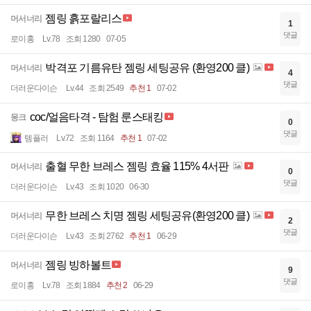
젬링 흙포랄리스
머서너리
1
댓글
로이홍
Lv.78
조회 1280
07-05
박격포 기름유탄 젬링 세팅공유 (환영200 클)
머서너리
4
댓글
더러운다이슨
Lv.44
조회 2549
추천 1
07-02
coc/얼음타격 - 탐험 룬스태킹
몽크
0
댓글
템플러
Lv.72
조회 1164
추천 1
07-02
출혈 무한 브레스 젬링 효율 115% 4서판
머서너리
0
댓글
더러운다이슨
Lv.43
조회 1020
06-30
무한 브레스 치명 젬링 세팅공유(환영200 클)
머서너리
2
댓글
더러운다이슨
Lv.43
조회 2762
추천 1
06-29
젬링 빙하볼트
머서너리
9
댓글
로이홍
Lv.78
조회 1884
추천 2
06-29