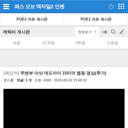
패스 오브 엑자일2
인벤
POE2 자유 게시판
POE1 자유 게시판
캐릭터 게시판
전체보기
공
검
글
지
색
내글
내 댓글
3추글
인증글
on/off
쓰
기
[레인저]
주변부 아샷 데드아이 15티어 맵핑 영상(추가)
로이홍
댓글: 3 개
조회:
4366
2026-06-02 23:46:32