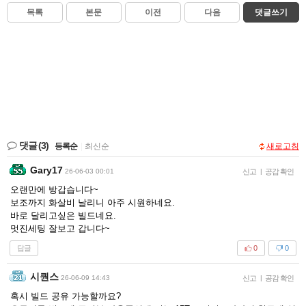
목록
본문
이전
다음
댓글쓰기
댓글
(3)
등록순
|
최신순
새로고침
Gary17
26-06-03 00:01
신고
|
공감 확인
오랜만에 방갑습니다~
보조까지 화살비 날리니 아주 시원하네요.
바로 달리고싶은 빌드네요.
멋진세팅 잘보고 갑니다~
답글
0
0
시퀀스
26-06-09 14:43
신고
|
공감 확인
혹시 빌드 공유 가능할까요?