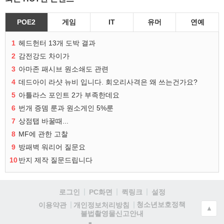
POE2
게임
IT
유머
연예
1
헤드헌터 13개 도박 결과
2
감전강도 차이가
3
아마존 패시브 원소쇄도 관련
4
데드아이 라샷 뉴비 입니다. 회오리사격은 왜 쓰는건가요?
5
아틀라스 포인트 2가 부족한데요
6
번개 증뎀 룬과 원소게인 5%룬
7
상점탭 바꿀때...
8
MF에 관한 고찰
9
방패벽 워리어 질문요
10
반지 제작 질문드립니다
로그인
PC화면
퀵링크
설정
청소년보호정책
이용약관
개인정보처리방침
▲
불법촬영물신고안내