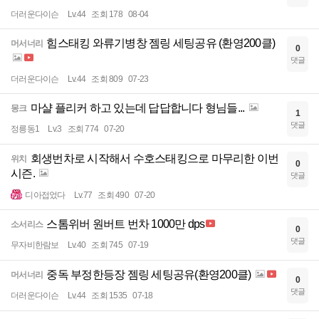
더러운다이슨
Lv.44
조회 178
08-04
힘스태킹 와류기병창 젬링 세팅공유 (환영200클)
머서너리
0
댓글
더러운다이슨
Lv.44
조회 809
07-23
마샬 플리커 하고 있는데 답답합니다 형님들...
몽크
1
댓글
정릉동1
Lv.3
조회 774
07-20
회생번차로 시작해서 수호스태킹으로 마무리한 이번
위치
0
시즌.
댓글
디아접었다
Lv.77
조회 490
07-20
스톰위버 원버트 번차 1000만 dps
소서리스
0
댓글
무자비한람보
Lv.40
조회 745
07-19
중독 부정한등장 젬링 세팅공유(환영200클)
머서너리
0
댓글
더러운다이슨
Lv.44
조회 1535
07-18