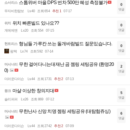
스톰위버 마을 DPS 번차 500만 혜성 측정불가
소서리스
0
댓글
무자비한람보
Lv.40
조회 654
추천 1
07-17
위치 빠른빌드 있나요??
위치
0
댓글
게에에엔
Lv.20
조회 554
07-15
형님들 가루칸 쓰는 돌개바람빌드 질문있습니다.
헌트리스
0
댓글
팜텍
Lv.74
조회 592
07-14
무한 걸어다니는대재난 곰 젬링 세팅공유 (환영20
머서너리
2
0)
댓글
더러운다이슨
Lv.44
조회 1731
추천 2
07-13
마샬 이상한 창의지대
몽크
5
댓글
슬리퍼퍼
Lv.26
조회 869
07-12
무한난사 신망 치명 젬링 세팅공유 (대탐험쥬싱)
머서너리
6
댓글
더러운다이슨
Lv.44
조회 2742
추천 2
07-09