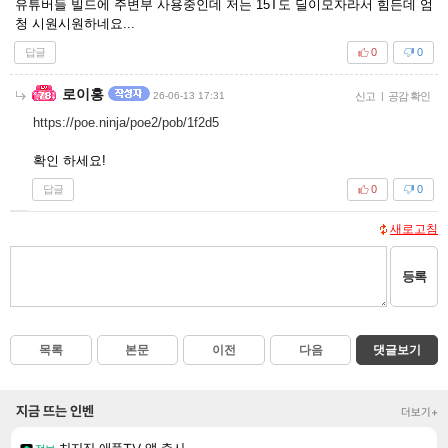
유튜버들 빌드에 주변부 사용중인데 저는 15T도 딜이모자라서 힘든데 엄
청 시원시원하네요...
답글
0
0
로이홍
26-06-13 17:31
신고
|
공감 확인
https://poe.ninja/poe2/pob/1f2d5
확인 하세요!
답글
0
0
새로고침
등록
목록
본문
이전
다음
댓글보기
지금 뜨는 인벤
더보기+