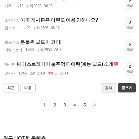
0
댓글
개뚜
Lv.12
조회 2083
06-13
이곳 게시판은 아무도 이용 안하나요?
소서리스
3
댓글
캄프라드
Lv.29
조회 1606
06-12
동물원 빌드 제코아!
헌트리스
6
댓글
리얼스토리
Lv.23
조회 2533
06-11
페이스브레이커 불주먹 타이탄(예능 빌드) 소개
워리어
2
댓글
꽃와재
Lv.65
조회 2269
추천 1
06-11
최근
다음
검색
글쓰기
1
2
3
4
5
최근 HOT한 콘텐츠