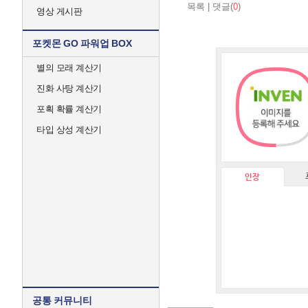
목록
|
댓글(
0
)
영상 게시판
포켓몬 GO 파워업 BOX
별의 모래 계산기
진화 사탕 계산기
포획 확률 계산기
타입 상성 계산기
인장
공통 커뮤니티