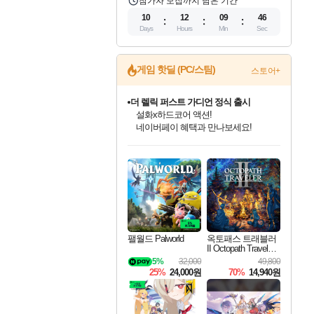
참가자 모집까지 남은 기간
10
12
09
45
Days
Hours
Min
Sec
게임 핫딜 (PC/스팀)
스토어+
더 렐릭 퍼스트 가디언 정식 출시
설화x하드코어 액션!
네이버페이 혜택과 만나보세요!
인벤게임즈 8월 특별 할인!
드래곤소드: 어웨이크닝 입점!
문명 7 특별 할인!
마블 투혼 파이팅 소울즈 정식출시!
귀무자: 검의 길 예약 판매 중!
비스트 오브 리인카네이션 정식 출시!
커세어 코브 출시 기념 할인!
베데스다 40주년 기념 할인 중!
캡콤 프렌차이즈 할인 진행 중!
캡콤 일부 상품 상시 할인
스타워즈 은하계 레이서
로블록스 기프트 카드 공식 입점
인기 퍼블리셔 모음!
스팀으로 만나는 드래곤소드!
조선&고려 DLC 출시 예정
마블 히어로 총 출동&화려한 격투!
10% 할인과
게임프릭 신작 IP
해적'섬'을 발전시키자!
베데스다의 명작들을
몬헌, 바하 등 인기 IP를
몬헌 와일즈 & 드래곤즈 도그마2
인벤게임즈에서 10% 추가 적립
Robux를 가장 안전하고
최대 90% 할인가를 만나보세요!
네이버혜택과 함께 만나보세요!
50%할인&추가 적립까지!
네이버 포인트 혜택까지!
이니&베니 혜택까지!
네이버 혜택가와 함께 예약하세요!
할인&네이버혜택으로 만나보세요!
40주년 프로모션으로 만나보세요!
할인가에 만나보세요!
일부 에디션 상시 할인!
혜택으로 예약 판매 중
편안하게 충전하세요
팰월드 Palworld
옥토패스 트래블러
II Octopath Traveler I
I
5%
32,000
49,800
25%
24,000원
70%
14,940원