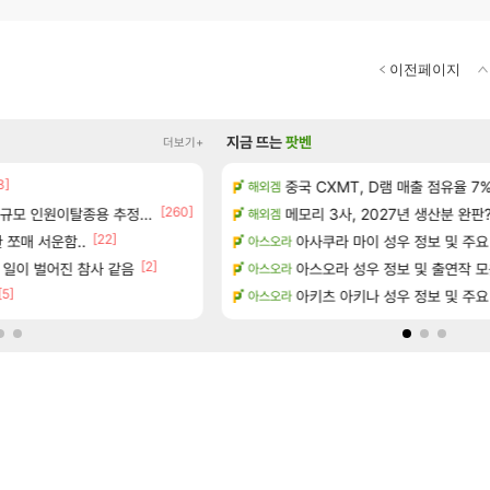
이전페이지
지금 뜨는
팟벤
더보기+
3]
정보 및 주요 필모
중국 CXMT, D램 매출 점유율 7%…
펄없의 퍼주는듯하면서 악랄한 
해외겜
검은사막
[260]
 공략 (36개) - 미식가 도전과제
규모 인원이탈종용 추정사건
메모리 3사, 2027년 생산분 완판
☆무료☆ 템세팅 사이트 개발자
해외겜
메이플
]
[22]
 쪼매 서운함..
환산 13만 스펙으로 삐져서 매주 수로 10만
아사쿠라 마이 성우 정보 및 주요
아스오라
메이플
[2]
[56
으로의 예상 (루머)
 일이 벌어진 참사 같음
후닝 780억 부자 아니였음??
아스오라 성우 정보 및 출연작 
아스오라
메이플
[5]
[3]
서리화신의 분노 티저
아키츠 아키나 성우 정보 및 주요
D.mon 스킬셋 나왔다
아스오라
오버워치