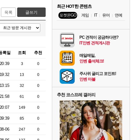
최근 HOT한 콘텐츠
목록
글쓰기
포켓몬GO
게임
IT
유머
연예
PC 견적이 궁금하다면?
IT인벤 견적게시판
등록일
조회
추천
매일매일,
인벤 출석체크!
20:39
3
0
주사위 굴리고 포인트!
19:32
13
0
인벤 마블
13:15
32
0
추천 코스프레 갤러리
21:58
61
0
20:07
149
0
09:39
85
0
08-06
247
0