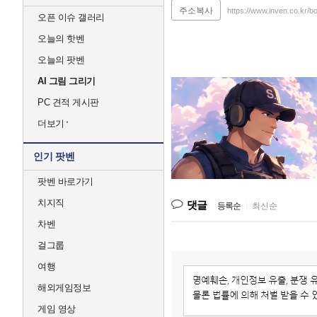
주소복사
https://www.inven.co.kr
오픈 이슈 갤러리
오늘의 핫벤
오늘의 팟벤
AI 그림 그리기
PC 견적 게시판
더보기
인기 팟벤
팟벤 바로가기
치지직
댓글
등록순
|
최신순
차벤
걸그룹
여행
해외게임정보
게임 영상