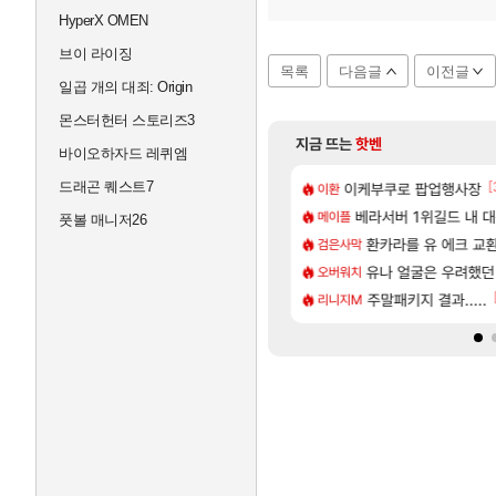
HyperX OMEN
브이 라이징
목록
다음글
이전글
일곱 개의 대죄: Origin
몬스터헌터 스토리즈3
지금 뜨는
핫벤
바이오하자드 레퀴엠
드래곤 퀘스트7
[83]
[
넷플릭스에서 예고편 공개 예정
길드내에서 쿠데타 일어났네
이케부쿠로 팝업행사장
카가미하라 하루 성우 
아스오라
이환
[72]
욕장
습니다
모든 요리/작물 책 획득 위치
베라서버 1위길드 내 대
비스트
메이플
풋볼 매니저26
[1]
[1
남해 독일마을
제작 질문
아반테 2.0 자연흡기?
환카라를 유 에크 교환
차벤
검은사막
[14]
업그레이드 아이템 획득 위치 공략 (89개)
들
무한대 아난타 유출과 앞
유나 얼굴은 우려했던
섭컬겜
오버워치
[57]
 벨가 나메 꺼드럭 대다가 싸움났다
렘 위치 공략 (30개) - 방랑 결투가
라스트 에포크 시즌5 - 
주말패키지 결과.....
PV
리니지M