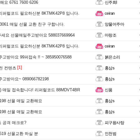
 6761 7600 6206
신주희l
리퍼럴코드 필요하신분 8KTMK42P8 입니다.
ceiran
1 3061 매일 선물 교환 친구 구합니다.
앙물어주마
세요 선물매일주고받아요 588037669964
마랑조
리퍼럴코드 필요하신분 8KTMK42P8 입니다.
ceiran
받아요 99퍼접속 !! ~ 385950076588
붉은소리
[1]
 전 컨텐츠
홍삼s
고받아요~ 089066782198
홍삼s
 매일 접속합니다! 리퍼럴코드 88MDVT4BR
신품
82198 선물 매일 교환해요
홍삼s
82198 선물 매일 교환해요
홍삼s
 공격 매크로?
피구왕사탕
82619 선물교환 하실 분
인천범