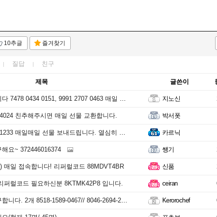
10추글
즐겨찾기
질답
친구
제목
글쓴이
78 0434 0151, 9991 2707 0463 매일 선물드립니다
지노신
36 4024 친추해주시면 매일 선물 교환합니다.
박서폿
4 1233 매일매일 선물 보내드립니다. 열심히 할께요.
카르닉
요~ 372446016374
쌩기
 매일 접속합니다! 리퍼럴코드 88MDVT4BR
신품
리퍼럴코드 필요하신분 8KTMK42P8 입니다.
ceiran
. 2개 8518-1589-0467// 8046-2694-2698
Kerorochef