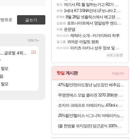
여기서 R1 뭘 말하는거고 R2가 뭘말하는걸까요?
명조
1세대 K7 3.5NA인데 LF쏘나타 2.0NA 기변하면 유류비 절약이 얼마나 될까요..?
차벤
8월 28일 넷플릭스에서 예고편 공개 예정
GTA6
맨위로
글쓰기
포트나이트에서 명일방주 엔드필드 [펠리카] 판매 예정
섭컬겜
운문댐
여행
캐릭터 소개 - 카가미하라 하루
아스오라
더보기+
귀여운 아일릿 원희
걸그룹
아키츠 아키나 성우 정보 및 주요 필모
아스오라
[23]
[2]
[83]
글로벌 4위로 부상
BM 설계
8월 28일 넷플릭스에서 예고편 공개 예정
아이고... 길드내에서 쿠데타 일어났네
GTA6
메이플
새로고침
[194]
[72]
?
입니다
선녀바위해수욕장
유물칭호 따왔습니다
여행
로아
[88]
[1]
점 치고있으면 ㅋㅋ
 필모
[여행_국내] 남해 독일마을
영웅무기도안 제작 질문
여행
SOL
핫딜
게시판
더보기+
]
[14]
모음
모든 바우에라 업그레이드 아이템 획득 위치 공략 
중상유저들
비스트
검은사막
 필모
ㅋㅋ우리 길드 벨가 나메 꺼드럭 대다가 싸움
모든 엘리트 골렘 위치 공략 (30개) - 방랑 
비스트
로아
47%할인!전라도청년 남도장인 배추김치, 5kg, 1박스
주영엔에스 모발 콜라겐 3270 28회분 x 6개
조지아 크래프트 아메리카노 470ml x 24개
25%할인!할리스 시그니처 아메리카노, 550ml, 12개
(물 한방울 섞지않은) 당근공식 100% 착즙 국내산 당근주스 x 30개