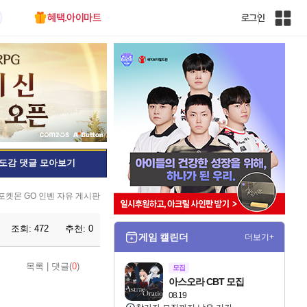
혜택.아이마트
로그인
인
벤
전
체
사
이
트
맵
도감 댓글 모아보기
포켓몬 GO 인벤 자유 게시판
조회:
472
추천:
0
게임 캘린더
더보기+
목록
|
댓글(
0
)
모집
아스오라 CBT 모집
08.19