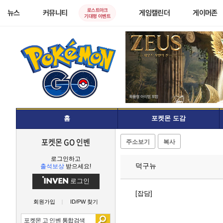
로스트아크
뉴스
커뮤니티
게임캘린더
게이머존
기대평 이벤트
홈
포켓몬 도감
포켓몬 GO 인벤
주소보기
복사
로그인하고
덕구뉴
출석보상
받으세요!
로그인
[잡담]
회원가입
ID/PW 찾기