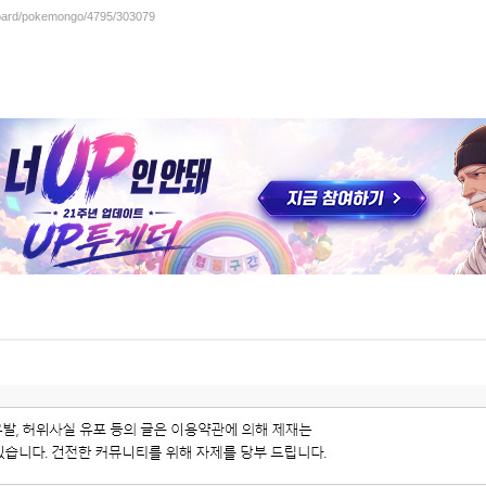
/board/pokemongo/4795/303079