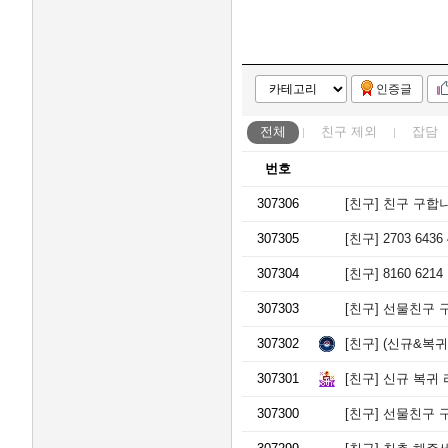
인증글
전체
친구
제외
잡담
번호
307306
[친구]
친구 구합니다 74
307305
[친구]
2703 64
307304
[친구]
8160 621
307303
[친구]
선물친구 구해
307302
[친구]
(신규&복귀)
307301
[친구]
신규 복귀 
307300
[친구]
선물친구 구합니다