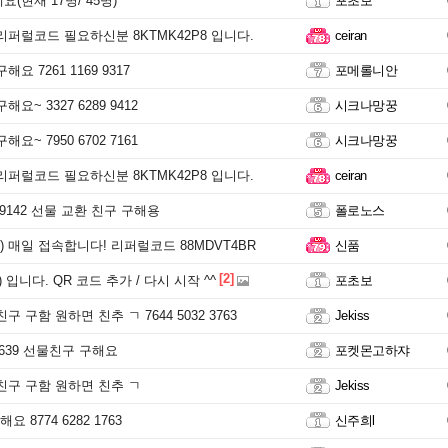
(현재 17명/ 45명)
포초보
리퍼럴코드 필요하신분 8KTMK42P8 입니다.
ceiran
요 7261 1169 9317
포메롤니안
요~ 3327 6289 9412
시크나망꿍
요~ 7950 6702 7161
시크나망꿍
리퍼럴코드 필요하신분 8KTMK42P8 입니다.
ceiran
6 9142 선물 교환 친구 구해용
폴로노스
 매일 접속합니다! 리퍼럴코드 88MDVT4BR
신품
[2]
 입니다. QR 코드 추가 / 다시 시작 ^^
포초보
구 구함 원하면 친추 ㄱ 7644 5032 3763
Jekiss
70639 선물친구 구해요
포켓몬고하쟈
친구 구함 원하면 친추 ㄱ
Jekiss
 8774 6282 1763
신주희l