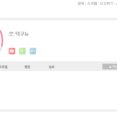
공유
스크랩
신고하기
덕구뉴
프로필
랭킹
칭호