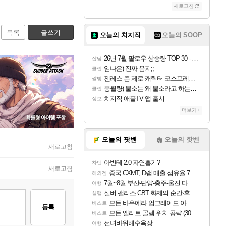
새로고침
목록
글쓰기
오늘의 치지직
오늘의 SOOP
26년 7월 팔로우 상승량 TOP 30 - 월간 치지직
잡담
임나은) 진짜 음지;;
클립
젠레스 존 제로 캐릭터 코스프레한 꽁주
짤방
풍월량) 물소는 왜 물소라고 하는거야? 아! 그만 ㅋㅋ
클립
치지직 애플TV 앱 출시
정보
더보기+
오늘의 팟벤
오늘의 핫벤
새로고침
아반테 2.0 자연흡기?
차벤
새로고침
중국 CXMT, D램 매출 점유율 7%…글로벌 4위로 부상
해외겜
7월~8월 부산-단양-충주-울진 다녀왔어요~
여행
실버 팰리스 CBT 화제의 순간·후기 모음
실팰
모든 바우에라 업그레이드 아이템 획득 위치 공략 (89개)
비스트
등록
모든 엘리트 골렘 위치 공략 (30개) - 방랑 결투가
비스트
선녀바위해수욕장
여행