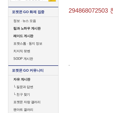
29486807250
포켓몬 GO 화제 집중
정보 · 뉴스 모음
팁과 노하우 게시판
레이드 게시판
포켓스톱 · 둥지 정보
치지직 팟벤
SOOP 게시판
.
포켓몬 GO 커뮤니티
자유 게시판
└
질문과 답변
└
친구 찾기
포켓몬 자랑 갤러리
팬아트 갤러리