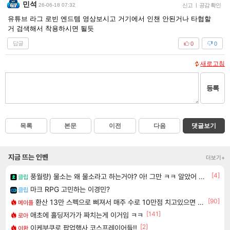
민석
26-06-18 07:32
신고
|
공감 확인
유튜브 라그 로빈 엔드템 영상보시고 거기에서 인챈 안된거나 타협할
거 검색해서 착용하시면 될듯
답글
0
0
새로고침
등록
목록
본문
이전
다음
댓글보기
지금 뜨는 인벤
더보기+
[4]
풍월량) 물소는 왜 물소라고 하는거야? 아! 그만 ㅋㅋ 알았어 ㅋㅋ
클립
마크 RPG 고민하는 이경민?
클립
[90]
환산 13만 스펙으로 삐져서 매주 수로 10만점 치고있으면 ㅋㅋ
메이플
[141]
애초에 홀딩저가가 짜치는게 이거임 ㅋㅋ
로아
[2]
이케부쿠로 팝업행사 코스프레이어들!!
이환