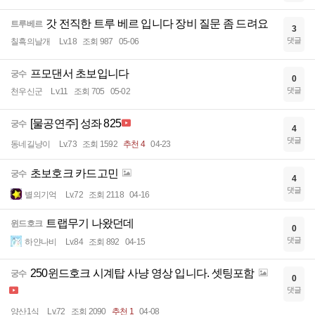
갓 전직한 트루 베르 입니다 장비 질문 좀 드려요
트루베르
3
댓글
칠흑의날개
Lv.18
조회 987
05-06
프모댄서 초보입니다
궁수
0
댓글
천우신군
Lv.11
조회 705
05-02
[물공연주] 성좌 825
궁수
4
댓글
동네길냥이
Lv.73
조회 1592
추천 4
04-23
초보호크 카드고민
궁수
4
댓글
별의기억
Lv.72
조회 2118
04-16
트랩무기 나왔던데
윈드호크
0
댓글
하얀나비
Lv.84
조회 892
04-15
250윈드호크 시계탑 사냥 영상 입니다. 셋팅포함
궁수
0
댓글
양산1식
Lv.72
조회 2090
추천 1
04-08