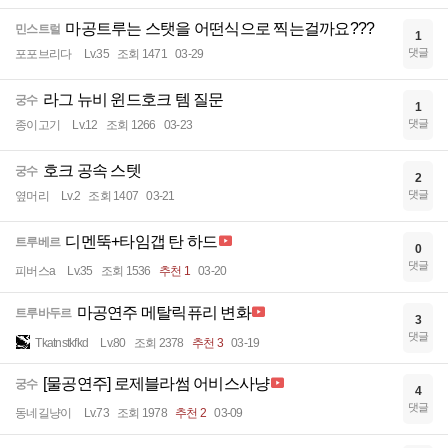
마공트루는 스탯을 어떤식으로 찍는걸까요???
민스트럴
1
댓글
포포브리다
Lv.35
조회 1471
03-29
라그 뉴비 윈드호크 템 질문
궁수
1
댓글
종이고기
Lv.12
조회 1266
03-23
호크 공속 스텟
궁수
2
댓글
옆머리
Lv.2
조회 1407
03-21
디멘뚝+타임갭 탄 하드
트루베르
0
댓글
피버스a
Lv.35
조회 1536
추천 1
03-20
마공연주 메탈릭퓨리 변화
트루바두르
3
댓글
Tkatnstkfkd
Lv.80
조회 2378
추천 3
03-19
[물공연주] 로제블라썸 어비스사냥
궁수
4
댓글
동네길냥이
Lv.73
조회 1978
추천 2
03-09