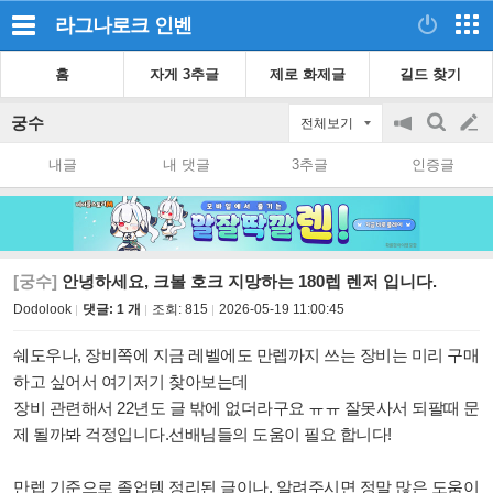
라그나로크
인벤
홈
자게 3추글
제로 화제글
길드 찾기
궁수
전체보기
공
검
글
지
색
내글
내 댓글
3추글
인증글
on/off
쓰
기
[궁수]
안녕하세요, 크볼 호크 지망하는 180렙 렌저 입니다.
Dodolook
댓글: 1 개
조회:
815
2026-05-19 11:00:45
쉐도우나, 장비쪽에 지금 레벨에도 만렙까지 쓰는 장비는 미리 구매
하고 싶어서 여기저기 찾아보는데
장비 관련해서 22년도 글 밖에 없더라구요 ㅠㅠ 잘못사서 되팔때 문
제 될까봐 걱정입니다.선배님들의 도움이 필요 합니다!
만렙 기준으로 졸업템 정리된 글이나, 알려주시면 정말 많은 도움이