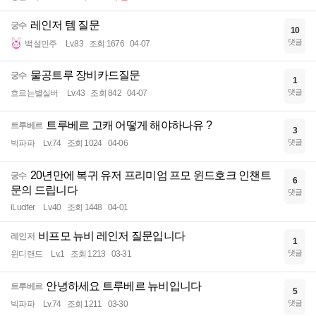
레인저 템 질문
궁수
10
댓글
백설민주
Lv.83
조회 1676
04-07
물공트루 장비카드질문
궁수
1
댓글
흐르는별실버
Lv.43
조회 842
04-07
트루베르 고캐 어떻게 해야하나유 ?
트루베르
3
댓글
빅파파
Lv.74
조회 1024
04-06
20년만에 복귀 유저 프리미엄 프모 윈드호크 인챈트
궁수
6
문의 드립니다
댓글
iLucifer
Lv.40
조회 1448
04-01
비프모 뉴비 레인저 질문입니다
레인저
1
댓글
윈디랜드
Lv.1
조회 1213
03-31
안녕하세요 트루베르 뉴비입니다
트루베르
5
댓글
빅파파
Lv.74
조회 1211
03-30