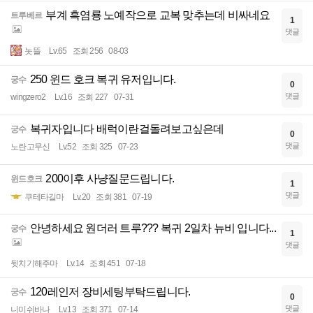
부계 흑염룡 노예작으로 교복 맞추는데 비싸네요
트루베르
1
댓글
놋뜰
Lv.65
조회 256
08-03
250 윈드 호크 복귀 유저입니다.
궁수
0
댓글
wingzero2
Lv.16
조회 227
07-31
복귀자입니다 배럭이란걸돌려보고싶은데
궁수
0
댓글
노란고무신
Lv.52
조회 325
07-23
200이후 사냥질문드립니다.
윈드호크
1
댓글
쿠테타길마
Lv.20
조회 381
07-19
안녕하세요 원더러 트루??? 복귀 2일차 뉴비 입니다...
궁수
1
댓글
뒷치기해주마
Lv.14
조회 451
07-18
120레인저 장비세팅부탁드립니다.
궁수
0
댓글
니미쉬바나
Lv.13
조회 371
07-14