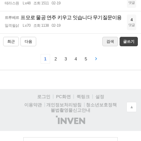
댓글
테라스원
Lv.48
조회 1511
02-19
프모로 물공 연주 키우고 잇습니다 무기질문이용
트루베르
4
댓글
일격필삵
Lv.70
조회 1138
02-19
최근
다음
검색
글쓰기
1
2
3
4
5
로그인
PC화면
퀵링크
설정
청소년보호정책
이용약관
개인정보처리방침
▲
불법촬영물신고안내
(주)
인
벤