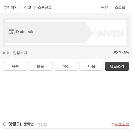
추천확인
신고
스팸신고
공유
스크랩
Dodolook
메뉴
인장보기
EXP 45%
목록
본문
이전
다음
댓글쓰기
댓글
(1)
등록순
|
최신순
새로고침