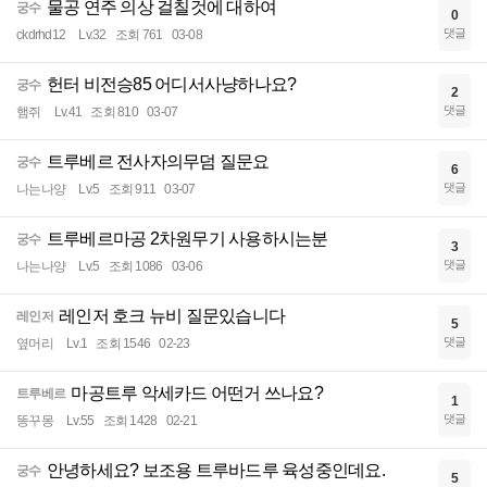
물공 연주 의상 걸칠것에 대하여
궁수
0
댓글
ckdrhd12
Lv.32
조회 761
03-08
헌터 비전승85 어디서사냥하나요?
궁수
2
댓글
햄쥐
Lv.41
조회 810
03-07
트루베르 전사자의무덤 질문요
궁수
6
댓글
나는나양
Lv.5
조회 911
03-07
트루베르마공 2차원무기 사용하시는분
궁수
3
댓글
나는나양
Lv.5
조회 1086
03-06
레인저 호크 뉴비 질문있습니다
레인저
5
댓글
옆머리
Lv.1
조회 1546
02-23
마공트루 악세카드 어떤거 쓰나요?
트루베르
1
댓글
똥꾸몽
Lv.55
조회 1428
02-21
안녕하세요? 보조용 트루바드루 육성중인데요.
궁수
5