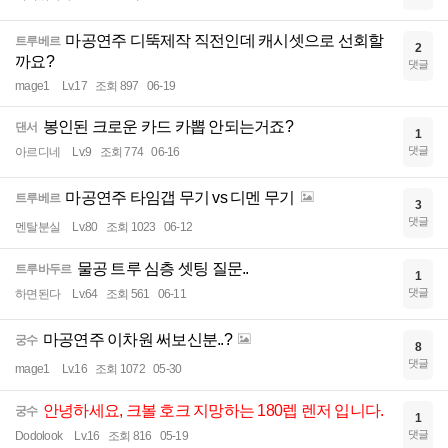
마공연주 디뚝제작 직전인데 캐시셋으로 선회할
트루베르
2
까요?
댓글
mage1
Lv.17
조회 897
06-19
봉인된 크로운 카드 카뽑 안되는거죠?
댄서
1
댓글
아르디네
Lv.9
조회 774
06-16
마공연주 타임갭 무기 vs 디멘 무기
트루베르
3
댓글
멘탈분실
Lv.80
조회 1023
06-12
물공 트루 심층 셋팅 질문..
트루바두르
1
댓글
하면된다
Lv.64
조회 561
06-11
마공연주 이차원 써보신분..?
궁수
8
댓글
mage1
Lv.16
조회 1072
05-30
안녕하세요, 크볼 호크 지망하는 180렙 렌저 입니다.
궁수
1
댓글
Dodolook
Lv.16
조회 816
05-19