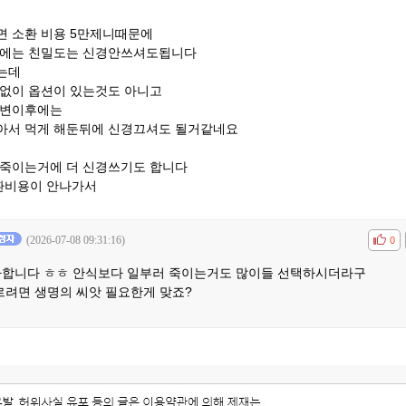
면 소환 비용 5만제니때문에
후에는 친밀도는 신경안쓰셔도됩니다
봤는데
관없이 옵션이 있는것도 아니고
 변이후에는
아서 먹게 해둔뒤에 신경끄셔도 될거같네요
 죽이는거에 더 신경쓰기도 합니다
환비용이 안나가서
(2026-07-08 09:31:16)
공감
비공
0
사합니다 ㅎㅎ 안식보다 일부러 죽이는거도 많이들 선택하시더라구
르려면 생명의 씨앗 필요한게 맞죠?