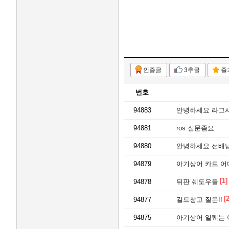
인증글
3추글
즐
번호
94883
안녕하세요 라그시
94881
ros 질문좀요
94880
안녕하세요 선배
94879
아기상어 카드 어
[1]
94878
뒤판 쉐도우들
[2
94877
길드창고 질문!!
94875
아기상어 일퀘는 