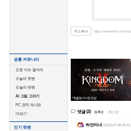
주소복사
https://www.inven.co.kr/b
공통 커뮤니티
오픈 이슈 갤러리
오늘의 핫벤
오늘의 팟벤
AI 그림 그리기
PC 견적 게시판
(2)
댓글
등록순
|
최신순
더보기
하얀마녀
(2026-07-08 08:33:
인기 팟벤