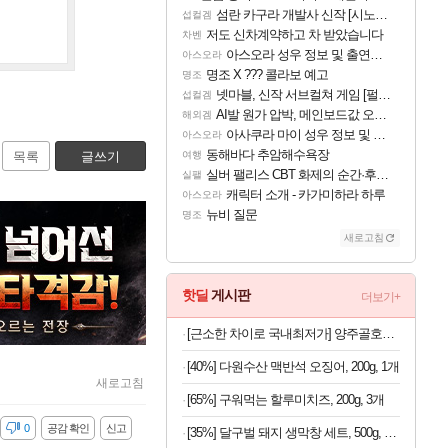
섬란 카구라 개발사 신작 [시노비 넥서스] 연내 출시 예정
섭컬겜
저도 신차계약하고 차 받았습니다
차벤
아스오라 성우 정보 및 출연작 모음
아스오라
명조 X ??? 콜라보 예고
명조
넷마블, 신작 서브컬쳐 게임 [펄 인 블루] 티저 사이트 오픈
섭컬겜
AI발 원가 압박, 메인보드값 오르나
해외겜
아사쿠라 마이 성우 정보 및 주요 필모
아스오라
동해바다 추암해수욕장
목록
글쓰기
여행
실버 팰리스 CBT 화제의 순간·후기 모음
실팰
캐릭터 소개 - 카가미하라 하루
아스오라
뉴비 질문
명조
새로고침
핫딜
게시판
더보기+
[근소한 차이로 국내최저가] 양주골호랑떡 문어발소떡 1kg
[40%] 다원수산 맥반석 오징어, 200g, 1개
새로고침
[65%] 구워먹는 할루미치즈, 200g, 3개
감
0
공감 확인
신고
[35%] 달구벌 돼지 생막창 세트, 500g, 2봉