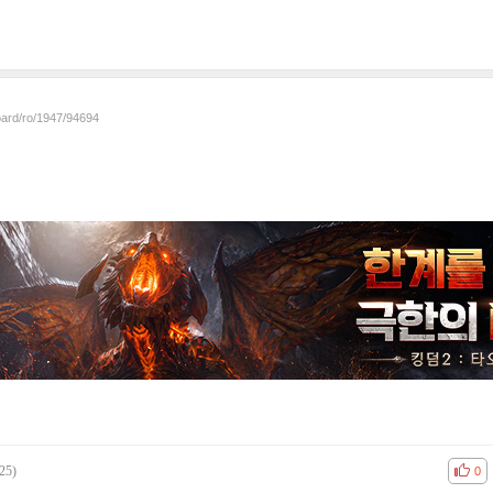
oard/ro/1947/94694
25)
공감
비공
0