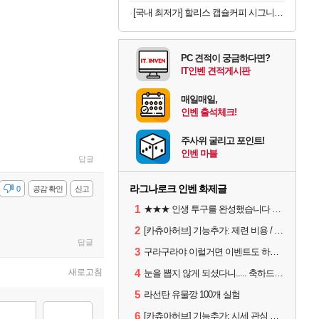
[국내 최저가] 할리스 캡슐커피 시그니처 블렌드 10개입 x 10개
PC 견적이 궁금하다면?
IT인벤 견적게시판
매일매일,
인벤 출석체크!
주사위 굴리고 포인트!
인벤 마블
답글
라그나로크 인벤 화제글
감
0
공감 확인
신고
1
★★★ 인생 투구를 완성했습니다 ★★★
2
[카츄아허브] 기능추가: 제련 비용 / 데미지 시뮬레이터 8월 5일자 아이템 반영
답글
3
구라구라야 이럴거면 이벤트도 하루 연장해라 직장인들 1일차 버리게 하지말고?
새로고침
4
눈을 뽑지 않게 되셨다니..... 축하드립니다.
5
라선탄 유물깡 100개 실험
6
[카츄아허브] 기능추가: 시세 관심 목록 / 인챈트 빨간약