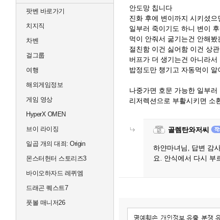
안도망 칩니다
팟벤 바로가기
진화 후에 변이까지 시키셨으
치지직
일부러 죽이기도 하니 변이 
먹이 안줘서 굶기는건 안해
차벤
절친함 이건 싫어함 이건 상
걸그룹
버프가 더 생기는건 아니라서
밥정도만 챙기고 자동먹이 알
여행
해외게임정보
나중가면 호문 가능한 일부러
게임 영상
리저렉션으로 부활시키면 소
HyperX OMEN
브이 라이징
골렘탄와저씨
일곱 개의 대죄: Origin
하얀마녀님, 답변 감
요. 안식에서 다시 부
몬스터헌터 스토리즈3
바이오하자드 레퀴엠
드래곤 퀘스트7
풋볼 매니저26