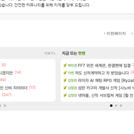
이전페이지
지금 뜨는
팟벤
더보기+
[5]
[1]
[
왔습니다.
FF7 외전 세계관, 완결편에 집결
(15시즌PTR) 악마술사 5경이 
해외겜
디아4
[14]
[3
계시겠지만
공개
저도 신차계약하고 차 받았습니다
빵 가격이 24500원 이라길래 결제 
차벤
메이플
[94]
[45]
하는 법
너넨 대난 함부로 가지 마라..
라이자 AI 채팅 RPG 게임 [RyzaC
섭컬겜
로아
[15]
[6]
가인 신비 치어리더
 (8/5)
섬란 카구라 개발사 신작 [시노비 넥서
Ssf 정의를 내려 버린 디시인
섭컬겜
디아4
[347]
[
션 정보/공략글 모음
아
넷마블, 신작 서브컬쳐 게임 [펄 인 블루
게이머라면 필수로 알아야 할 것
섭컬겜
메이플