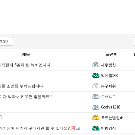
겨찾기
제목
글쓴이
작한지 5일차 된 뉴비입니다.
새우깡칩
악메할꺼야
님들 조언좀 부탁드립니다
봉구빠워
디다 박아서 키우면 좋을까요?
ㅁㅂㄴㄱ
Godnjs1218
]
흐르는별실버
[3]
아기상어 패키지 구매자만 할 수 있나요?
방랑검심