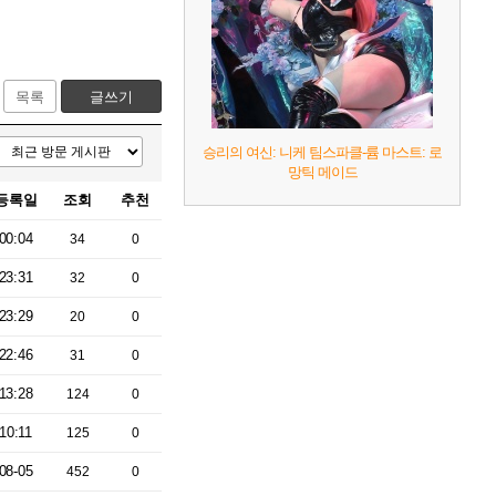
목록
글쓰기
승리의 여신: 니케 팀스파클-륨 마스트: 로
망틱 메이드
등록일
조회
추천
00:04
34
0
23:31
32
0
23:29
20
0
22:46
31
0
13:28
124
0
10:11
125
0
08-05
452
0