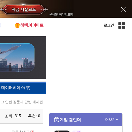
혜택.아이마트
로그인
인
벤
전
체
사
이
트
맵
데이터베이스(구)
크 인벤 질문과 답변 게시판
조회:
315
추천:
0
게임 캘린더
더보기+