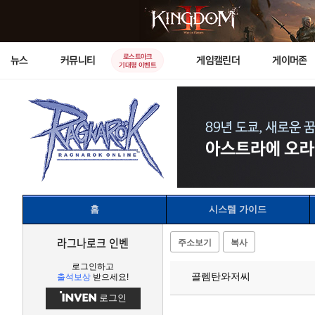
로스트아크
뉴스
커뮤니티
게임캘린더
게이머존
기대평 이벤트
홈
시스템 가이드
라그나로크 인벤
주소보기
복사
로그인하고
골렘탄와저씨
출석보상
받으세요!
로그인