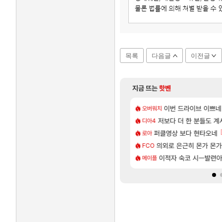
목록
다음글
이전글
지금 뜨는
핫벤
[101]
 효율이 좋은 상향된 아제나 ㄷㄷ
지도 공략 (1 ~ 12장)
7년만에 가족여행을 다녀
이번 드라이브 이쁘네
여행
오버워치
[135]
주적은??
| 야간 보초는 너무 힘들어
저보다 더 한 분들도 
「에린」 컨셉 포스터 
아스오라
디아4
[81]
후기
 로비에 온라인 기능이 있는데
퍼클영상 보다 현타오네
쿠를 먼저 보내서 기습
비스트
로아
[76]
헌 와일즈’, 30~40fps 목표 추정
17번 터짐
의외로 은근히 몬가 몬
리싱크드 1.06 패치노트
리싱크드
FCO
[35]
인카네이션 오픈 트레일러
투력컷
비스트 오브 리인카네이
이적자 숙코 시ㅡ발련
비스트
메이플