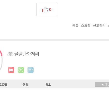
0
공유
스크랩
신고하기
골렘탄와저씨
프로필
랭킹
칭호