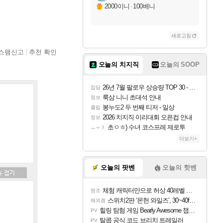
2000이니
·
100베니
새로고침
스팸신고
추천 확인
오늘의 치지직
오늘의 SOOP
26년 7월 팔로우 상승량 TOP 30 - 월간 치지직
잡담
룩삼 니니 초대석 안내
정보
봉누도2 두 번째 티저 - 일상
클립
2026 치지직 이리대회 오픈컵 안내
정보
초ㅇㅎ) 수녀 코스프레 제로투
ㅗㅜㅑ
더보기+
오늘의 팟벤
오늘의 핫벤
체험 캐릭터만으로 허상 40레벨 하이와티아 5분 컷!｜에이메스·린네·모니에 명함
명조
스위치2판 ‘몬헌 와일즈’, 30~40fps 목표 추정
해외겜
힐링 탐험 게임 Bearly Awesome 챕터 1 트레일러
PV
탈콥 공식 코드 브리치 트레일러
PV