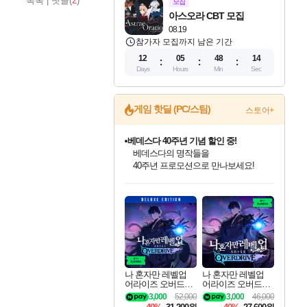
목록
|
댓글(
2
)
모집
아스오라 CBT 모집
08.19
참가자 모집까지 남은 기간
12
05
48
12
Days
Hours
Min
Sec
게임 핫딜 (PC/스팀)
스토어+
베데스다 40주년 기념 할인 중!
베데스다의 명작들을
40주년 프로모션으로 만나보세요!
인벤게임즈 8월 특별 할인!
드래곤소드: 어웨이크닝 입점!
문명 7 특별 할인!
귀무자: 검의 길 예약 판매 중!
비스트 오브 리인카네이션 정식 출시!
커세어 코브 출시 기념 할인!
더 렐릭 퍼스트 가디언 정식 출시
마블 투혼 파이팅 소울즈 예약 판매 중!
캡콤 프렌차이즈 할인 진행 중!
캡콤 일부 상품 상시 할인
스타워즈 은하계 레이서
로블록스 기프트 카드 공식 입점
인기 퍼블리셔 모음!
스팀으로 만나는 드래곤소드!
조선&고려 DLC 출시 예정
10% 할인과
게임프릭 신작 IP
해적'섬'을 발전시키자!
설화x하드코어 액션!
마블 히어로 총 출동&화려한 격투!
몬헌, 바하 등 인기 IP를
몬헌 와일즈 & 드래곤즈 도그마2
인벤게임즈에서 10% 추가 적립
Robux를 가장 안전하고
최대 90% 할인가를 만나보세요!
네이버혜택과 함께 만나보세요!
50%할인&추가 적립까지!
이니&베니 혜택까지!
네이버 혜택가와 함께 예약하세요!
할인&네이버혜택으로 만나보세요!
네이버페이 혜택과 만나보세요!
네이버 포인트 혜택까지!
할인가에 만나보세요!
일부 에디션 상시 할인!
혜택으로 예약 판매 중
편안하게 충전하세요
나 혼자만 레벨업
나 혼자만 레벨업
어라이즈 오버드라
어라이즈 오버드라
이브 디럭스 에디션
이브 Solo Leveling A
3,000
52,000
3,000
46,000
Solo Leveling Arise
rise