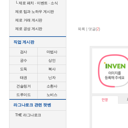
└
제로 패치 · 이벤트 · 소식
제로 팁과 노하우 게시판
제로 거래 게시판
제로 공성 게시판
목록
|
댓글(
2
)
직업 게시판
검사
마법사
궁수
상인
도둑
복사
태권
닌자
건슬링거
소환사
드루이드
노비스
인장
라그나로크 관련 팟벤
THE 라그나로크