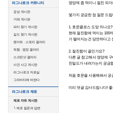
영양제 좀 먹이니 절친 되더
라그나로크 커뮤니티
공성 게시판
몇가지 궁금한 점 질문 드립
거래 게시판
1. 호문클로스 도망 치나요?
파티 찾기 게시판
현재 절친함에 먹이는 100
길드 찾기 게시판
가 떨어지는건 당연하다고 
팬아트 · 스토리 갤러리
득템 · 염장 갤러리
2. 절친함이 끝인가요?
다른 글 참고해서 영양제 구
스크린샷 갤러리
친밀도가 내려가는지 궁금합
사건 사고 게시판
라그나로크 자료실
처음 호문을 사용해봐서 궁
그라비티에 바란다
미리 댓글 감사드립니다! 좋
라그나로크 제로
제로 자유 게시판
└
제로 질문과 답변