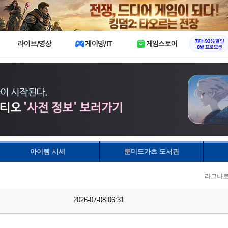
X
최대 90% 할인
라이브/영상
게이밍/IT
게임스토어
8월 프로모션
아이템 시세
룬미드가츠 도서관
라그나로
2026-07-08 06:31