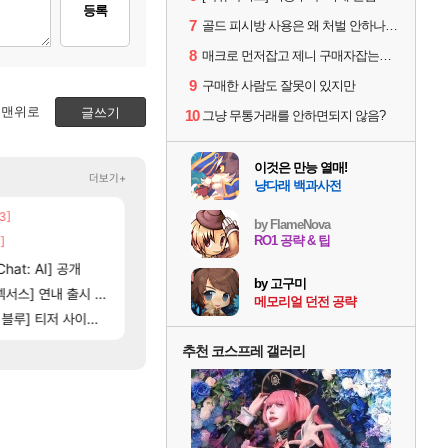
등록
7
골드 피시방 사용은 왜 처벌 안하나요?
8
매크로 먼저잡고 제니 구매자잡는게 맞는 순서아님?
9
구매한 사람도 잘못이 있지만
맨위로
글쓰기
10
그냥 무통거래를 안하면되지 않음?
이것은 만능 열매!
더보기+
냥다래 백과사전
3]
[5]
뜨네요
100:8 보다 효율이 좋은 상향된 아제나 ㄷㄷ
챕터별 길찾기/지도 공략 (1 ~ 12장)
비스트
로아
by FlameNova
RO1 공략 & 팁
]
[205]
[135]
취소하고 나왔다
우리 나라의 주적은??
4컷 만화 | 야간 보초는 너무 힘들어
아주프로
메이플
[81]
hat: AI] 공개
빵값 문의 후기
테스트 때는 로비에 온라인 기능이 있는데
리밋제로
메이플
by 고구미
[76]
스] 연내 출시 예정
스위치2판 ‘몬헌 와일즈’, 30~40fps 목표 
레테 재사용 17번 터짐
해외겜
메이플
메모리얼 던전 공략
116]
[35]
] 티저 사이트 오픈
비스트 오브 리인카네이션 오픈 트레일러
벨가 하드 찐 투력컷
PV
로아
추천 코스프레 갤러리