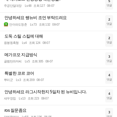
5
댓글
주공단일대장
Lv.48
조회 127
08-07
안녕하세요 쌩뉴비 조언 부탁드려요
2
댓글
안아파도청춘
Lv.73
조회 132
08-07
도둑 스틸 스킬에 대해
2
댓글
용봉동흑형
Lv.4
조회 124
08-07
메가프모 지급방식
3
댓글
골렘탄와저씨
Lv.5
조회 305
08-07
특별한 코르 코어
4
댓글
뿌리군
Lv.3
조회 209
08-07
안녕하세요 라그시작한지 5일차 된 뉴비입니다.
4
댓글
새우깡칩
Lv.13
조회 223
08-07
ros 질문좀요
3
댓글