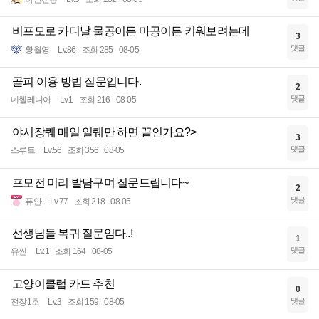
비프모로 카디날 물공이든 마공이든 키워보려는데
3
댓글
황월영
Lv.86
조회 285
08-05
골피 이용 방법 질문입니다.
2
댓글
네헬레니아
Lv.1
조회 216
08-05
야시장퀘 매일 일퀘만 하면 끝인가요?>
3
댓글
스루트
Lv.56
조회 356
08-05
프모전 미리 발담구며 질문드립니다~
2
댓글
퓨안
Lv.77
조회 218
08-05
선생님들 복귀 질문임다..!
1
댓글
유씬
Lv.1
조회 164
08-05
고양이클럽 카드 추천
0
댓글
전장1호
Lv.3
조회 159
08-05