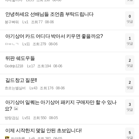
악메할꺼야
Lv.55
조회 136
08-06
안녕하세요 선배님들 조언좀 부탁드립니다
0
댓글
봉구빠워
Lv.1
조회 77
08-06
아기상어 카드 어디다 박아서 키우면 좋을까요?
1
댓글
ㅁㅂㄴㄱ
Lv.11
조회 279
08-06
뒤판 쉐도우들
2
댓글
Godnjs1218
Lv.17
조회 194
08-06
길드창고 질문!!
2
댓글
흐르는별실버
Lv.43
조회 176
08-06
아기상어 일퀘는 아기상어 패키지 구매자만 할 수 있나
3
요?
댓글
방랑검심
Lv.51
조회 550
08-05
이제 시작한지 몇일 안된 초보입니다!
5
댓글
하얀천룡
Lv.9
조회 282
08-05