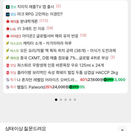
[3]
치지직 애플TV 앱 출시
정보
마크 RPG 고민하는 이경민?
클립
[173]
분내학개론
메이플
[29]
t1 3세트 진 이유
LoL
[19]
아이온2 글로벌서버 해외 유저 반응
아이온2
캐릭터 소개 - 카가미하라 하루
아스오라
모든 요리/작물 책 획득 위치 공략 (36개) - 미식가 도전과제
비스트
[3]
중국 CXMT, D램 매출 점유율 7%…글로벌 4위로 부상
해외겜
파스퇴르 무항생제 인증 바른목장 우유 125ml x 24개
핫딜
플라이팜 보리먹인 숙성 흑돼지 벌집 두툼 삼겹살 HACCP 2kg
핫딜
나 혼자만 레벨업 어라이즈 오버드라이브 Solo Leveling Arise
40%
27,600원
3,000
특가
팰월드 Palworld
25%
24,000원
5%
특가
상태이상 질문드려요
0