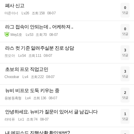
폐사 신고
0
댓글
마준이너
Lv.26
조회 158
08-07
라그 접속이 안되는데 .. 어케하져 ..
0
댓글
Mey1호
Lv.53
조회 70
08-07
라스 컷 기준 알려주실분 진로 상담
3
댓글
쪼오아
Lv.54
조회 111
08-07
초보의 프모 직업고민
3
댓글
Chocobar
Lv.4
조회 222
08-07
뉴비 비프모 도둑 키우는 중
2
댓글
용봉동흑형
Lv.4
조회 136
08-07
안녕하세요. 뉴비가 질문이 있어서 글 남깁니다
1
댓글
라데퓨
Lv.1
조회 74
08-07
내 에피소드 진행상황 확인방법?