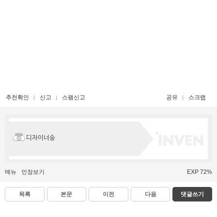
추천확인
신고
스팸신고
공유
스크랩
디자이너송
메뉴
인장보기
EXP 72%
목록
본문
이전
다음
댓글쓰기