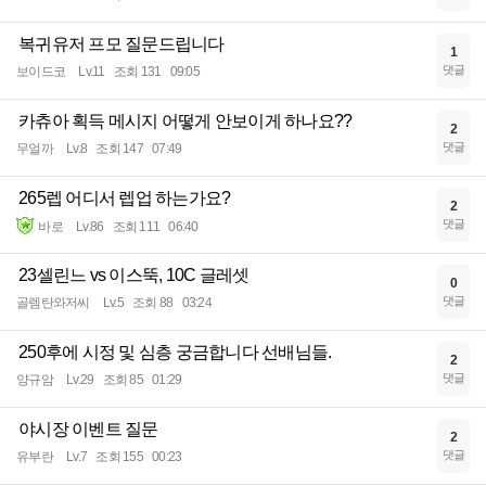
복귀유저 프모 질문드립니다
1
댓글
보이드코
Lv.11
조회 131
09:05
카츄아 획득 메시지 어떻게 안보이게 하나요??
2
댓글
무얼까
Lv.8
조회 147
07:49
265렙 어디서 렙업 하는가요?
2
댓글
바로
Lv.86
조회 111
06:40
23셀린느 vs 이스뚝, 10C 글레셋
0
댓글
골렘탄와저씨
Lv.5
조회 88
03:24
250후에 시정 및 심층 궁금합니다 선배님들.
2
댓글
양규암
Lv.29
조회 85
01:29
야시장 이벤트 질문
2
댓글
유부란
Lv.7
조회 155
00:23