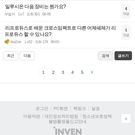
일루시온 다음 장비는 뭔가요?
4
댓글
무얼까
Lv.7
조회 301
08-05
리프로듀스로 배운 크로스임팩트로 다른 어체쉐체가 리
1
프로듀스 할 수 있나요?
댓글
lica2on
Lv.52
조회 176
08-05
최근
다음
검색
글쓰기
1
2
3
4
5
로그인
PC화면
퀵링크
설정
청소년보호정책
이용약관
개인정보처리방침
▲
불법촬영물신고안내
(주)