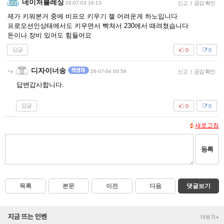
네이처블레싱
26-07-03 16:13
신고
|
공감 확인
제가 키워본거 중에 비프모 키우기 젤 어려운게 하노입니다
프로모션인상태에서도 키우면서 빡쳐서 230에서 때려쳤습니다
돈이나 장비 있어도 힘들어요
답글
0
0
디자이너송
26-07-04 00:58
신고
|
공감 확인
답변갑사합니다.
답글
0
0
새로고침
등록
목록
본문
이전
다음
댓글보기
지금 뜨는 인벤
더보기+