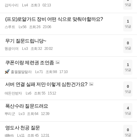
댓글
감자수리
Lv.4
조회 3
02:13
(프모)로얄가드 장비 어떤 식으로 맞춰야할까요?
1
댓글
스루트
Lv.56
조회 26
23:06
무기 질문드립니당~
0
댓글
똥광이여
Lv.3
조회 32
20:02
쿠폰이랑 제련권 조언좀
1
댓글
훌뚤뚤딸랄라
Lv.71
조회 98
17:10
서버 연결 실패 저만 이렇게 심한건가요?
0
댓글
애돈만받자
Lv.6
조회 55
15:12
폭산수라 질문드려요
4
댓글
뿌리군
Lv.3
조회 64
12:39
영도사 천공 질문
0
댓글
stillers
Lv.11
조회 45
12:31