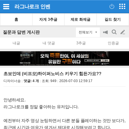
라그나로크
인벤
홈
자게 3추글
제로 화제글
길드 찾기
질문과 답변 게시판
전체보기
공
검
글
지
색
내글
내 댓글
3추글
인증글
on/off
쓰
기
초보인데 (비프모)하이퍼노비스 키우기 힘든가요??
디자이너송
댓글: 4 개
조회:
949
2026-07-03 12:59:17
안녕하세요.
라그나로크를 정말 좋아하는 유저입니다.
예전부터 자주 영상 눈팅하면서 다른 분들 플레이하는 것만 보다가,
최근에 시간과 여유가 생겨서 제대로 시작해보려고 합니다.