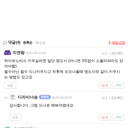
댓글
(4)
등록순
|
최신순
새로고침
지연랑
26-07-03 14:50
신고
|
공감 확인
하이퍼노비스 키우실라면 일단 영도사 (아니면 3직업이 소울리퍼라도 있
어야함)
필수아닌 필수 드나키우시고 차후에 프모나올때 영도사와 같이 키우시
는 방법도 있고요
답글
0
0
디자이너송
26-07-04 00:57
신고
|
공감 확인
감사합니다. 그럼 드나로 해봐야겠네요.
답글
0
0