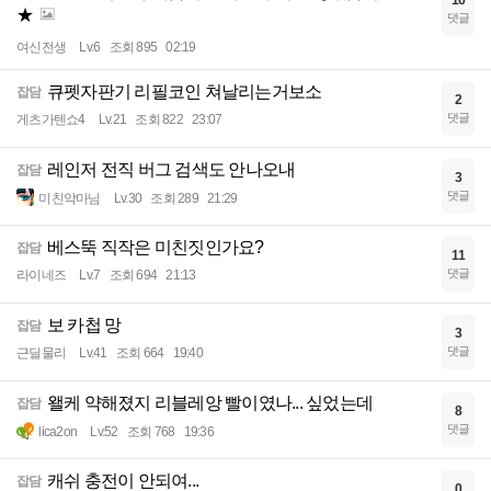
16
★
댓글
여신전생
Lv.6
조회 895
02:19
큐펫자판기 리필코인 쳐날리는거보소
잡담
2
댓글
게츠가텐쇼4
Lv.21
조회 822
23:07
레인저 전직 버그 검색도 안나오내
잡담
3
댓글
미친악마님
Lv.30
조회 289
21:29
베스뚝 직작은 미친짓인가요?
잡담
11
댓글
라이네즈
Lv.7
조회 694
21:13
보 카첩 망
잡담
3
댓글
근딜물리
Lv.41
조회 664
19:40
왤케 약해졌지 리블레앙 빨이였나... 싶었는데
잡담
8
댓글
lica2on
Lv.52
조회 768
19:36
캐쉬 충전이 안되여...
잡담
0