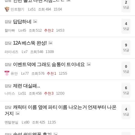
인던 돌고 나면 지침...ㄷㄷ
잡담
2
댓글
민트향기
Lv.51
조회 494
15:04
답답하네
잡담
4
댓글
할아빠
Lv.45
조회 512
추천 2
14:53
12A 베스뚝 완성!
잡담
9
댓글
라이네즈
Lv.7
조회 546
13:09
이벤트덕에 그래도 숨통이 트이네요
잡담
0
댓글
퓨안
Lv.77
조회 576
추천 1
12:55
제련 대실패...
잡담
6
댓글
니이스
Lv.51
조회 456
추천 3
12:00
캐릭터 이름 옆에 파티 이름 나오는거 언제부터 나온
잡담
4
거지
댓글
멘탈분실
Lv.80
조회 425
11:35
속성 쉴드웨폰 후기
잡담