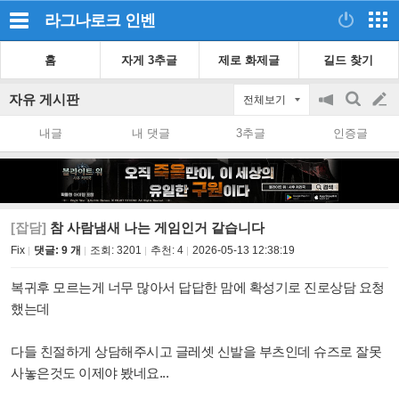
라그나로크
인벤
홈
자게 3추글
제로 화제글
길드 찾기
자유 게시판
전체보기
공
검
글
지
색
내글
내 댓글
3추글
인증글
on/off
쓰
기
[잡담]
참 사람냄새 나는 게임인거 같습니다
Fix
댓글: 9 개
조회:
3201
추천:
4
2026-05-13 12:38:19
복귀후 모르는게 너무 많아서 답답한 맘에 확성기로 진로상담 요청
했는데
다들 친절하게 상담해주시고 글레셋 신발을 부츠인데 슈즈로 잘못
사놓은것도 이제야 봤네요...