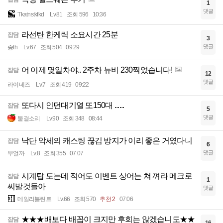
1
댓글
Tkatnstkfkd
Lv.81
조회 596
10:36
라선탄 한케릭 소요시간 25분
잡담
3
댓글
송th
Lv.67
조회 504
09:29
어 이제 몇일차야.. 2주차 뉴비 230찍었습니다!
잡담
12
댓글
라이네즈
Lv.7
조회 419
09:22
또다시 인던대기열 또150대 ......
잡담
5
댓글
물결소리
Lv.90
조회 348
08:44
낙단 악세의 캐스팅 끊김 방지가 이리 좋은 거였다니
잡담
6
댓글
무얼까
Lv.8
조회 355
07:07
시계탑 도는데 적어도 이벤트 상어는 쳐 껴라 메크로
잡담
1
씨발것들아
댓글
데일리블린트
Lv.66
조회 570
추천 2
07:06
★★★배보다 배꼽이 크지만 후회는 않겠습니도★★
잡담