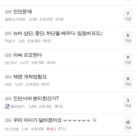
인던문제
잡담
7
댓글
잘찢는이재명
Lv.40
조회 438
10:26
뉴비 상단, 중단, 하단을 배우다. 임점버프도;;
잡담
6
댓글
무얼까
Lv.8
조회 404
09:51
아싸 프모한다
잡담
0
댓글
양산1식
Lv.73
조회 585
09:34
제련 개쳐망함요
잡담
9
댓글
닥윤
Lv.57
조회 620
08:47
인던서버 분리한건가?
잡담
3
댓글
몰봐임마
Lv.86
조회 641
08:31
우리 아이가 달라졌어요 ㅜㅜㅜㅜㅜㅜ
잡담
12
댓글
여신전생
Lv.6
조회 950
추천 1
07:11