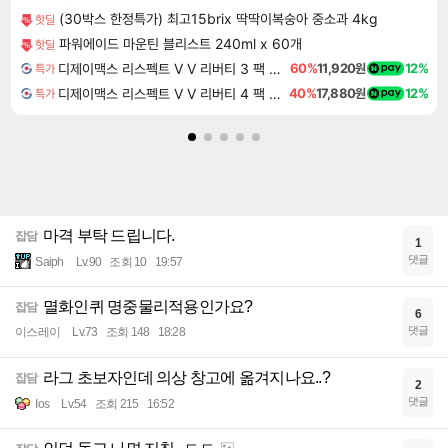
(30박스 한정특가) 최고15brix 딱딱이복숭아 중소과 4kg
핫딜
파워에이드 마운틴 블리스트 240ml x 60개
핫딜
디제이맥스 리스펙트 V V 리버티 3 팩 DJMAX RESPECT V V Liberty 3 Pack DLC
60%
11,920원
12%
특가
디제이맥스 리스펙트 V V 리버티 4 팩 DJMAX RESPECT V V Liberty 4 Pack DLC
40%
17,880원
12%
특가
마격 부탁 드립니다.
잡담
1
댓글
Saiph
Lv.90
조회 10
19:57
멸화인퀴 명중물리적용인가요?
잡담
6
댓글
이스레이
Lv.73
조회 148
18:28
라그 초보자인데 의상 창고에 옮겨지나요..?
잡담
2
댓글
Ios
Lv.54
조회 215
16:52