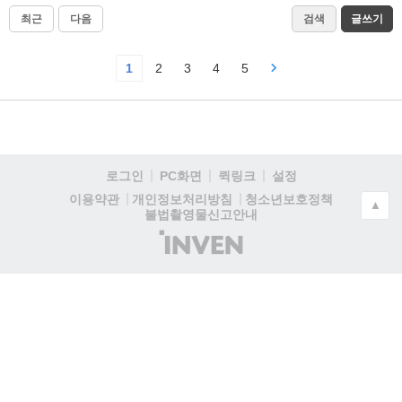
최근
다음
검색
글쓰기
1
2
3
4
5
로그인
PC화면
퀵링크
설정
청소년보호정책
이용약관
개인정보처리방침
▲
불법촬영물신고안내
(주)
인
벤