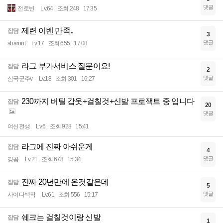
댓글
전로빈
Lv.64
조회 248
17:35
제련 이벤 만족..
잡담
3
댓글
sharont
Lv.17
조회 655
17:08
라그 부가서비스 질문이요!
잡담
2
댓글
삼국군주v
Lv.18
조회 301
16:27
230까지 버틸 갑옷+걸칠것+신발 프로잭트 중 입니다
잡담
20
댓글
여신전생
Lv.6
조회 928
15:41
라그에 진짜 아쉬운게
잡담
4
댓글
걍곰
Lv.21
조회 678
15:34
진짜 20년만에 온것같은데
잡담
5
댓글
사이다백작
Lv.61
조회 556
15:17
쉐크는 걸칠것이랑 신발
잡담
1