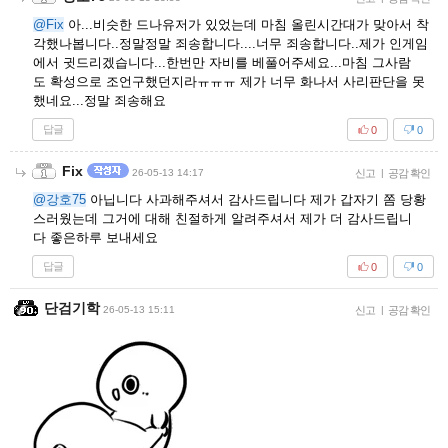
@Fix
아...비슷한 드나유저가 있었는데 마침 올린시간대가 맞아서 착
각했나봅니다..정말정말 죄송합니다....너무 죄송합니다..제가 인게임
에서 귓드리겠습니다...한번만 자비를 베풀어주세요...마침 그사람
도 확성으로 조언구했던지라ㅠㅠㅠ 제가 너무 화나서 사리판단을 못
했네요...정말 죄송해요
답글
0
0
Fix
26-05-13 14:17
신고
|
공감 확인
@강호75
아닙니다 사과해주셔서 감사드립니다 제가 갑자기 쫌 당황
스러웠는데 그거에 대해 친절하게 알려주셔서 제가 더 감사드립니
다 좋은하루 보내세요
답글
0
0
단검기학
26-05-13 15:11
신고
|
공감 확인