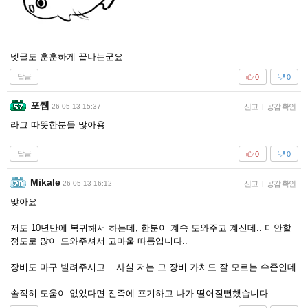
뎃글도 훈훈하게 끝나는군요
답글
0
0
포쌤
26-05-13 15:37
신고
|
공감 확인
라그 따뜻한분들 많아용
답글
0
0
Mikale
26-05-13 16:12
신고
|
공감 확인
맞아요
저도 10년만에 복귀해서 하는데, 한분이 계속 도와주고 계신데.. 미안할
정도로 많이 도와주셔서 고마울 따름입니다..
장비도 마구 빌려주시고... 사실 저는 그 장비 가치도 잘 모르는 수준인데
솔직히 도움이 없었다면 진즉에 포기하고 나가 떨어질뻔했습니다