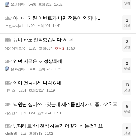
댓글
몰봐임마
Lv.86
조회 312
15:02
아ㅋㅋ 제련 이벤트가 나만 적용이 안되나...
잡담
1
댓글
l부산싸나이l
Lv.20
조회 404
14:41
뉴비 하노 전직했습니다 ㅎ
잡담
2
댓글
야옹이야오옹
Lv.37
조회 614
추천 2
11:50
인던 지금은 또 정상화네
잡담
2
댓글
몰봐임마
Lv.86
조회 675
11:43
이야 천공시세 나락갔네....
잡담
13
댓글
니이스
Lv.51
조회 1317
11:19
낙원단 장비쓰고있는데 세스룸반지가 더좋나요?
잡담
5
댓글
엑스칼리버84
Lv.4
조회 459
11:11
냥다래로 3차전직 하는거 어떻게 하는건가요
잡담
8
댓글
whdtjr89
Lv.3
조회 313
11:02