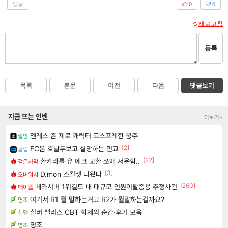
답글
0
0
새로고침
등록
목록
본문
이전
다음
댓글보기
지금 뜨는 인벤
더보기+
젠레스 존 제로 캐릭터 코스프레한 꽁주
짤방
[2]
FC온 호날두보고 실망하는 민교
클립
[22]
환카라를 유 에크 교환 쪼매 서운함..
검은사막
[3]
D.mon 스킬셋 나왔다
오버워치
[260]
베라서버 1위길드 내 대규모 인원이탈종용 추정사건
메이플
여기서 R1 뭘 말하는거고 R2가 뭘말하는걸까요?
명조
실버 팰리스 CBT 화제의 순간·후기 모음
실팰
명조
명조