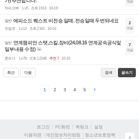
가) 추천합니다.
댓글
하피오빠
Lv.5
조회 1613
10-19
에피소드 퀘스트 비전승 일때, 전승일때 두번되네요
일반
2
댓글
쪼말련
Lv.12
조회 2161
10-16
연계챔피언 스탯,스킬,장비(24.08.16 연계공속공식및
일반
7
일부내용 수정)
댓글
훈트다
Lv.78
조회 12246
추천 7
10-10
최근
다음
검색
글쓰기
1
2
3
4
5
로그인
PC화면
퀵링크
설정
청소년보호정책
이용약관
개인정보처리방침
▲