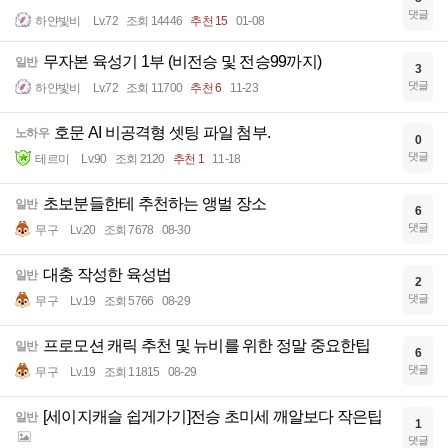
댓글
하얀빛비
Lv.72
조회 14446
추천 15
01-08
무자본 육성기 1부 (비전승 및 전승99까지)
일반
3
댓글
하얀빛비
Lv.72
조회 11700
추천 6
11-23
호문 AI 비공격형 셋팅 파일 첨부.
노하우
0
댓글
테르미
Lv.90
조회 2120
추천 1
11-18
초보분들한테 추천하는 앵벌 장소
일반
6
댓글
무구
Lv.20
조회 7678
08-30
대충 작성한 육성법
일반
2
댓글
무구
Lv.19
조회 5766
08-29
프로모션 캐릭 추천 및 뉴비를 위한 정말 중요한팁
일반
6
댓글
무구
Lv.19
조회 11815
08-29
[세이지캐슬 쉽게가기]전승 초미세 깨알보다 작은팁
일반
1
댓글