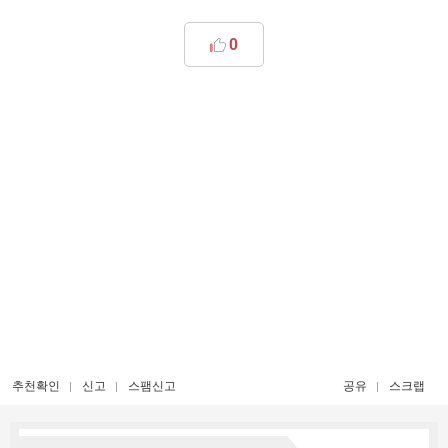
0
추천확인
신고
스팸신고
공유
스크랩