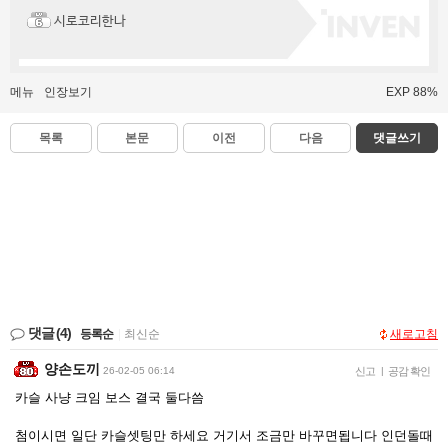
시로코리한나
메뉴
인장보기
EXP 88%
목록
본문
이전
다음
댓글쓰기
댓글
(4)
등록순
|
최신순
새로고침
양손도끼
26-02-05 06:14
신고
|
공감 확인
카슬 사냥 크임 보스 결국 둘다씀
첨이시면 일단 카슬셋팅만 하세요 거기서 조금만 바꾸면됩니다 인던돌때