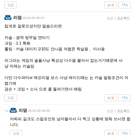
답글
0
0
리덤
26-02-05 08:57
신고
|
공감 확인
팁게로 잘못오셨지만 말씀드리면
카슬 - 광역 방무딜 연타기
크임 - 1:1 특화
롤링 - 카슬 대미지 1/10도 안나옴 저렙존 학살용 , 미사용
라그라는 게임의 솔플사냥 특성상 다수몹 몰아서 잡는거기떄문에 사
냥 자체는 카슬임
다만 다수파티or 메모리얼 보스 사냥 레이드떄는 는 카슬 발동조건이 어
렵기에
검손 + 크임 + 소닉 으로 쿨 돌려가면서 떄림
답글
0
0
리덤
26-02-05 08:58
신고
|
공감 확인
어짜피 길크도 스킬포인트 남아돌아서 다 찍고 상황에 맞춰 쓰시면 됩
니다.
답글
0
0