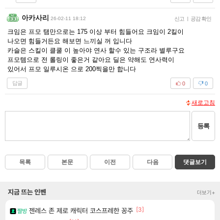
아카사리
26-02-11 18:12
신고
|
공감 확인
크임은 프모 탬만으로는 175 이상 부터 힘들어요 크임이 2킬이
나오면 힘들거든요 해보면 느끼실 꺼 입니다
카슬은 스킬이 클쿨 이 높아야 연사 할수 있는 구조라 별루구요
프모템으로 전 롤링이 좋은거 같아요 딜은 약해도 연사력이
있어서 프모 일루시온 으로 200찍을만 합니다
답글
0
0
새로고침
등록
목록
본문
이전
다음
댓글보기
지금 뜨는 인벤
더보기+
[3]
젠레스 존 제로 캐릭터 코스프레한 꽁주
짤방