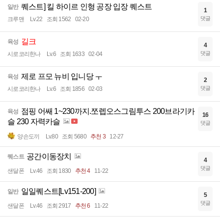
퀘스트] 킬 하이르 인형 공장 입장 퀘스트
일반
1
댓글
크루맨
Lv.22
조회 1562
02-20
길크
육성
4
댓글
시로코리한나
Lv.6
조회 1633
02-04
제로 프모 뉴비 입니당 ㅜ
육성
2
댓글
시로코리한나
Lv.6
조회 1856
02-03
점핑 어쌔 1~230까지.쪼렙오스그림투스 200브라기카
육성
16
슬 230 자력카슬
댓글
양손도끼
Lv.80
조회 5680
추천 3
12-27
공간이동장치
퀘스트
4
댓글
샌달폰
Lv.46
조회 1830
추천 4
11-22
일일퀘스트[Lv151-200]
일반
5
댓글
샌달폰
Lv.46
조회 2917
추천 6
11-22