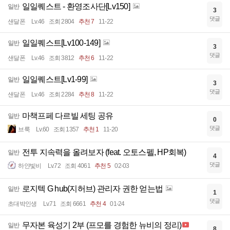
일일퀘스트 - 환영조사단[Lv150]
일반
3
댓글
샌달폰
Lv.46
조회 2804
추천 7
11-22
일일퀘스트[Lv100-149]
일반
3
댓글
샌달폰
Lv.46
조회 3812
추천 6
11-22
일일퀘스트[Lv1-99]
일반
3
댓글
샌달폰
Lv.46
조회 2284
추천 8
11-22
마책프페 다르빌 세팅 공유
일반
0
댓글
브룩
Lv.60
조회 1357
추천 1
11-20
전투 지속력을 올려보자 (feat. 오토스펠, HP회복)
일반
4
댓글
하얀빛비
Lv.72
조회 4061
추천 5
02-03
로지텍 G hub(지허브) 관리자 권한 얻는법
일반
1
댓글
초대박인생
Lv.71
조회 6661
추천 4
01-24
무자본 육성기 2부 (프모를 경험한 뉴비의 정리)
일반
8