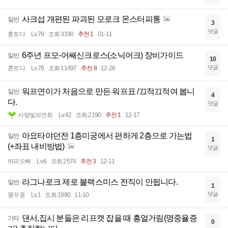
사크섭 개편된 파괴된 모로크 몬스터피통
일반
3
댓글
훈트다
Lv.78
조회 3190
추천 1
01-11
6주년 프모-어쌔신크로스(소닉어크) 장비가이드
일반
10
댓글
훈트다
Lv.78
조회 11497
추천 8
12-26
워프연이가 처음으로 만든 워프표 /끄적끄적여 봅니
일반
4
다.
댓글
사랑빛의연희
Lv.42
조회 2190
추천 1
12-17
아요타야던전 1층미궁에서 편하게 2층으로 가는법
일반
1
(+좌표 내비방법)
댓글
하피오빠
Lv.6
조회 2574
추천 3
12-11
라그나로크 제로 블랙스미스 전직이 안됩니다.
일반
1
댓글
뭉꾸웅
Lv.1
조회 1980
11-10
댄서,집시 분들은 리프캣 잡을 때 흥얼거림(명중율증
기타
0