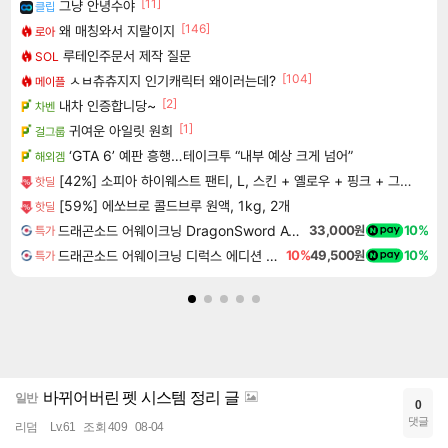
[11]
그냥 안녕수야
클립
[146]
왜 매칭와서 지랄이지
로아
루테인주문서 제작 질문
SOL
[104]
ㅅㅂ츄츄지지 인기캐릭터 왜이러는데?
메이플
[2]
내차 인증합니당~
차벤
[1]
귀여운 아일릿 원희
걸그룹
‘GTA 6’ 예판 흥행…테이크투 “내부 예상 크게 넘어”
해외겜
[42%] 소피아 하이웨스트 팬티, L, 스킨 + 옐로우 + 핑크 + 그린 + 블루 + 오렌지 + 카키 + 라벤더, 8개입, 1세트
핫딜
[59%] 에쏘브로 콜드브루 원액, 1kg, 2개
핫딜
드래곤소드 어웨이크닝 DragonSword Awakening
33,000원
10%
특가
드래곤소드 어웨이크닝 디럭스 에디션 DragonSword Awakening Deluxe Edition
10%
49,500원
10%
특가
바뀌어버린 펫 시스템 정리 글
일반
0
댓글
리덤
Lv.61
조회 409
08-04