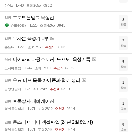
아메z
Lv.40
조회 2055
08-22
프로모션받고 육성법
일반
2
댓글
Mersedes7
Lv.25
조회 4265
08-15
무자본 육성기 1부
일반
7
댓글
훈트다
Lv.79
조회 7550
추천 5
08-03
미이라의 마공스토커_노프모_육성기록
육성
9
댓글
도지에물림
Lv.44
조회 15901
추천 6
07-03
유료 버프 목록 아이콘과 함께 정리
일반
1
댓글
곰탕엔김치
Lv.3
조회 3515
추천 4
03-19
보물상자 내비게이션
일반
1
댓글
경제를살리자
Lv.71
조회 2810
추천 3
02-14
몬스터 데이터 엑셀파일 (24년 2월 8일자)
일반
0
댓글
경제를살리자
Lv.71
조회 2743
추천 2
02-14