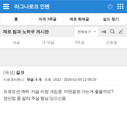
라그나로크
인벤
홈
자게 3추글
제로 화제글
길드 찾기
제로 팁과 노하우 게시판
전체보기
공
검
글
지
색
내글
내 댓글
3추글
인증글
on/off
쓰
기
[육성]
길크
시로코리한나
댓글: 4 개
조회:
1632
2026-02-04 12:59:20
프로모션 캐릭 카슬 이랑 크임중 어떤걸로 가는게 좋을까요?
장단점 좀 알랴 주실 형님 있으신용