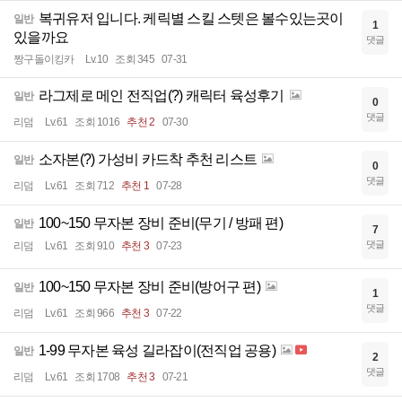
복귀유저 입니다. 케릭별 스킬 스텟은 볼수있는곳이
일반
1
있을까요
댓글
짱구돌이킹카
Lv.10
조회 345
07-31
라그제로 메인 전직업(?) 캐릭터 육성후기
일반
0
댓글
리덤
Lv.61
조회 1016
추천 2
07-30
소자본(?) 가성비 카드착 추천 리스트
일반
0
댓글
리덤
Lv.61
조회 712
추천 1
07-28
100~150 무자본 장비 준비(무기 / 방패 편)
일반
7
댓글
리덤
Lv.61
조회 910
추천 3
07-23
100~150 무자본 장비 준비(방어구 편)
일반
1
댓글
리덤
Lv.61
조회 966
추천 3
07-22
1-99 무자본 육성 길라잡이(전직업 공용)
일반
2
댓글
리덤
Lv.61
조회 1708
추천 3
07-21