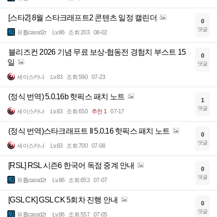
[스타2] 8월 스타크래프트2 콘텐츠 일정 캘린더
0
댓글
유튭cassd2r
Lv.86
조회 203
08-02
블리즈컨 2026 기념 무료 보상-협동전 경험치 부스트 15
0
일
댓글
세이스카나
Lv.83
조회 590
07-23
(정식 번역) 5.0.16b 핫픽스 패치 노트
1
댓글
세이스카나
Lv.83
조회 650
추천 1
07-17
(정식 번역)스타크래프트 II 5.0.16 핫픽스 패치 노트
0
댓글
세이스카나
Lv.83
조회 700
07-08
[RSL] RSL 시즌6 한국어 독점 중계 안내
0
댓글
유튭cassd2r
Lv.86
조회 653
07-07
[GSL CK] GSL CK 5회차 진행 안내
0
댓글
유튭cassd2r
Lv.86
조회 557
07-05