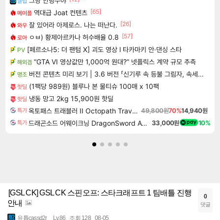
그냥 안녕수야
클립
[65]
역대급 Joat 컨텐츠
메이플
[26]
잘 있어라 아제로스. 나는 떠난다.
와우
[57]
ㅇㅂ) 황제아르카나 허수배율 0.8
로아
[페르소나5: 더 팬텀 X] 괴도 영상 l 타카마키 안·댄싱 스타
PV
“GTA VI 영상값만 1,000억 원대?” 넷플릭스 계약 규모 추측
해외겜
버전 콘텐츠 미리 보기 | 3.6 버전 「신기루 속 등불 그림자, 속세에 깃든 검의 결심」이 8월 20일에 업데이트됩니다!
명조
(1팩당 989원) 블루나 본 물티슈 100매 x 10팩
핫딜
냉동 망고 2kg 15,900원 핫딜
핫딜
옥토패스 트래블러 II Octopath Traveler II
49,800원
70%
14,940원
특가
드래곤소드 어웨이크닝 DragonSword Awakening
33,000원
10%
특가
[GSL CK] GSL CK 스핀오프: 스타크래프트 1 팀배틀 진행
0
안내
댓글
유튭cassd2r
Lv.86
조회 128
08-05