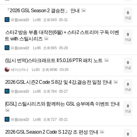
「2026 GSL Season 2 결승전」 안내
0
댓글
유튭cassd2r
Lv.86
조회 649
05-31
스타2 방송 부흥 대작전(6월) + 스타2 스트리머 구독 이벤
0
트 with 스틸시리즈
댓글
유튭cassd2r
Lv.86
조회 695
05-29
(임시 번역)스타크래프트 II 5.0.16 PTR 패치 노트
0
댓글
세이스카나
Lv.83
조회 4696
05-29
2026 GSL 시즌2 Code S 8강 및 4강,결승전 일정 안내
0
댓글
유튭cassd2r
Lv.86
조회 784
05-27
[GSL] 스틸시리즈와 함께하는 GSL 승부예측 이벤트 안내
0
댓글
유튭cassd2r
Lv.86
조회 727
05-21
2026 GSL Season 2 Code S 12강 조 편성 안내
0