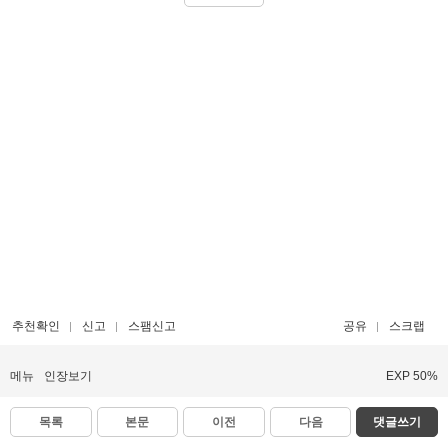
추천확인
신고
스팸신고
공유
스크랩
메뉴
인장보기
EXP 50%
목록
본문
이전
다음
댓글쓰기