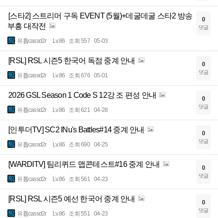
[스타2] 스트리머 구독 EVENT (5월)+데굴데굴 스타2 방송
0
부흥 대작전
댓글
유튭cassd2r
Lv.86
조회 557
05-03
[RSL] RSL 시즌5 한국어 독점 중계 안내
0
댓글
유튭cassd2r
Lv.86
조회 676
05-01
2026 GSL Season 1 Code S 12강 조 편성 안내
0
댓글
유튭cassd2r
Lv.86
조회 621
04-28
[인투더TV] SC2 INu's Battles#14 중계 안내
0
댓글
유튭cassd2r
Lv.86
조회 690
04-25
[WARDITV] 팀리퀴드 맵콘테스트#16 중계 안내
0
댓글
유튭cassd2r
Lv.86
조회 561
04-23
[RSL] RSL 시즌5 예선 한국어 중계 안내
0
댓글
유튭cassd2r
Lv.86
조회 551
04-23