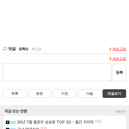
댓글
등록순
|
최신순
새로고침
새로고침
등록
목록
본문
이전
다음
댓글보기
지금 뜨는 인벤
더보기+
[14]
26년 7월 팔로우 상승량 TOP 30 - 월간 치지직
잡담
[12]