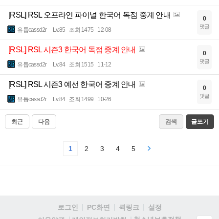
[RSL] RSL 오프라인 파이널 한국어 독점 중계 안내
0
댓글
유튭cassd2r
Lv.85
조회 1475
12-08
[RSL] RSL 시즌3 한국어 독점 중계 안내
0
댓글
유튭cassd2r
Lv.84
조회 1515
11-12
[RSL] RSL 시즌3 예선 한국어 중계 안내
0
댓글
유튭cassd2r
Lv.84
조회 1499
10-26
최근
다음
검색
글쓰기
1
2
3
4
5
로그인
PC화면
퀵링크
설정