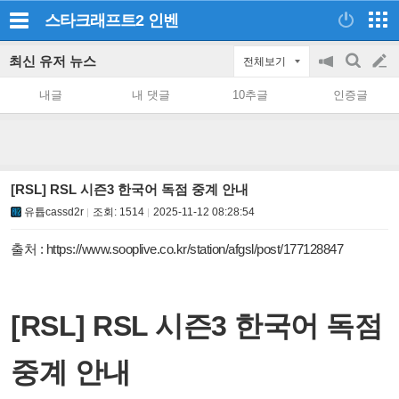
스타크래프트2
인벤
최신 유저 뉴스
전체보기
공
검
글
지
색
내글
내 댓글
10추글
인증글
on/off
쓰
기
[RSL] RSL 시즌3 한국어 독점 중계 안내
유튭cassd2r
조회:
1514
2025-11-12 08:28:54
출처 :
https://www.sooplive.co.kr/station/afgsl/post/177128847
[RSL] RSL 시즌3 한국어 독점
중계 안내