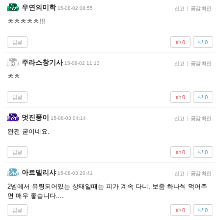
우연의미학
15-08-02 08:55
신고
|
공감 확인
ㅊㅊㅊㅊㅊ!!!
답글
0
0
주라스창기사
15-08-02 11:13
신고
|
공감 확인
ㅊㅊ
답글
0
0
멋진풍이
15-08-03 04:14
신고
|
공감 확인
완전 굳이네요.
답글
0
0
아르델리샤
15-08-03 20:41
신고
|
공감 확인
2넴에서 유령되어있는 상태일때는 피가 계속 다니, 보줌 하나씩 먹어주
면 매우 좋습니다....
답글
0
0