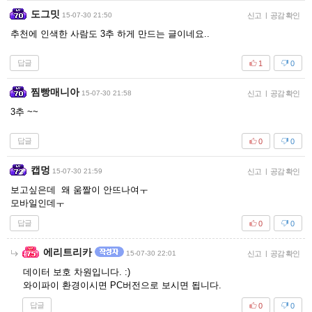
도그밋
15-07-30 21:50
신고
|
공감 확인
추천에 인색한 사람도 3추 하게 만드는 글이네요..
답글
1
0
찜빵매니아
15-07-30 21:58
신고
|
공감 확인
3추 ~~
답글
0
0
캡멍
15-07-30 21:59
신고
|
공감 확인
보고싶은데 왜 움짤이 안뜨나여ㅜ
모바일인데ㅜ
답글
0
0
에리트리카
15-07-30 22:01
신고
|
공감 확인
데이터 보호 차원입니다. :)
와이파이 환경이시면 PC버전으로 보시면 됩니다.
답글
0
0