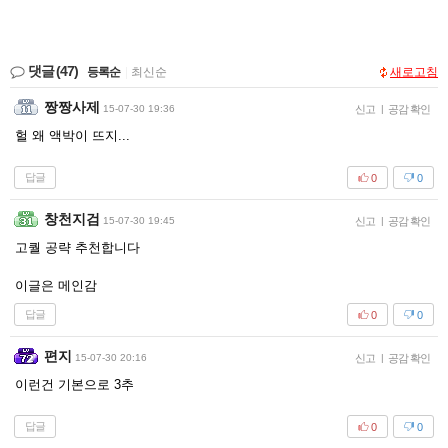
댓글
(47)
등록순
|
최신순
새로고침
짱짱사제
15-07-30 19:36
신고
|
공감 확인
헐 왜 액박이 뜨지...
답글
0
0
창천지검
15-07-30 19:45
신고
|
공감 확인
고퀄 공략 추천합니다
이글은 메인감
답글
0
0
편지
15-07-30 20:16
신고
|
공감 확인
이런건 기본으로 3추
답글
0
0