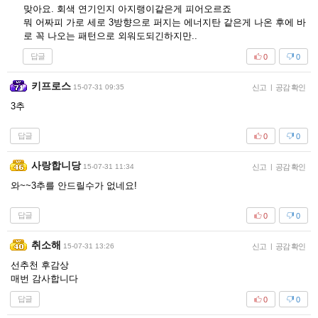
맞아요. 회색 연기인지 아지랭이같은게 피어오르죠
뭐 어짜피 가로 세로 3방향으로 퍼지는 에너지탄 같은게 나온 후에 바
로 꼭 나오는 패턴으로 외워도되긴하지만..
답글
0
0
키프로스
15-07-31 09:35
신고
|
공감 확인
3추
답글
0
0
사랑합니당
15-07-31 11:34
신고
|
공감 확인
와~~3추를 안드릴수가 없네요!
답글
0
0
취소해
15-07-31 13:26
신고
|
공감 확인
선추천 후감상
매번 감사합니다
답글
0
0