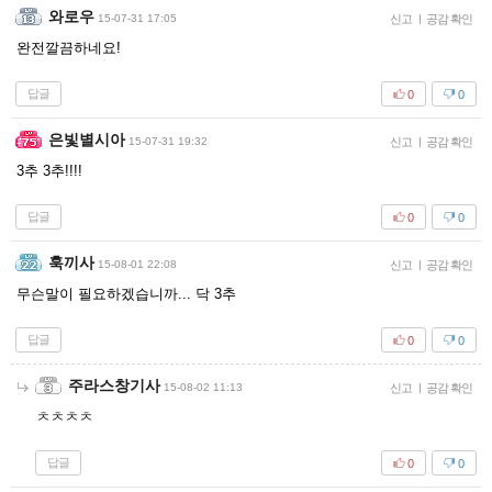
와로우
15-07-31 17:05
신고
|
공감 확인
완전깔끔하네요!
답글
0
0
은빛별시아
15-07-31 19:32
신고
|
공감 확인
3추 3추!!!!
답글
0
0
훅끼사
15-08-01 22:08
신고
|
공감 확인
무슨말이 필요하겠습니까... 닥 3추
답글
0
0
주라스창기사
15-08-02 11:13
신고
|
공감 확인
ㅊㅊㅊㅊ
답글
0
0