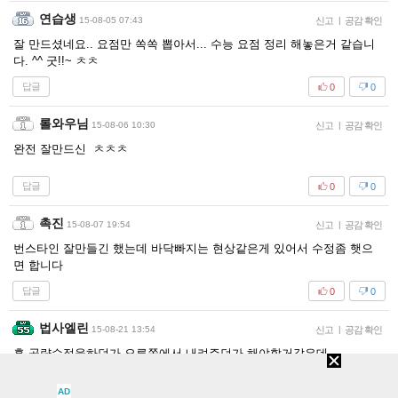
연습생
15-08-05 07:43
신고
|
공감 확인
잘 만드셨네요.. 요점만 쏙쏙 뽑아서... 수능 요점 정리 해놓은거 같습니
다. ^^ 굿!!~ ㅊㅊ
답글
0
0
롤와우님
15-08-06 10:30
신고
|
공감 확인
완전 잘만드신 ㅊㅊㅊ
답글
0
0
촉진
15-08-07 19:54
신고
|
공감 확인
번스타인 잘만들긴 했는데 바닥빠지는 현상같은게 있어서 수정좀 햇으
면 합니다
답글
0
0
법사엘린
15-08-21 13:54
신고
|
공감 확인
흠 공략수정을하던가 오른쪽에서 내려주던가 해야할거같은데
부족한정보들이야 그렇다고 쳐도 잘못된 정보를 주는ㄱ넌 아닌거같은
데..
AD