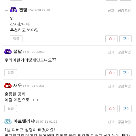
캡멍
15-07-30 22:10
신고
|
공감 확인
얽
감사합니다
추천하고 봐야딩
답글
0
0
설달
15-07-30 22:40
신고
|
공감 확인
우와이런거어떻게만드나요??
답글
0
0
새우
15-07-31 01:31
신고
|
공감 확인
훌륭한 공략.
이걸 메인으로 ㄱㄱ
답글
0
0
아르델리샤
15-07-31 01:52
신고
|
공감 확인
1넴 디버프 설명이 빠졌어요!
별그리기후 데미지 들어올때 회피를 하지 않으면 디버프 생기는데, 빨간