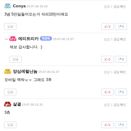
Conya
15-07-30 20:23
신고
|
공감 확인
3넴 5만딜들어오는거 석피10만이에요
답글
0
0
에리트리카
15-07-30 21:07
신고
|
공감 확인
제보 감사합니다. :)
답글
0
0
양심에털난놈
15-07-30 21:27
신고
|
공감 확인
모바일 엑박ㅠㅜ 그래도 3추
답글
0
0
살결
15-07-30 21:31
신고
|
공감 확인
3츄
답글
0
0