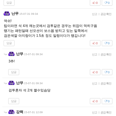
답글
0
0
난무
15-07-31 09:34
신고
|
공감 확인
역쉬!
팁이라면 석 4개 깨는곳에서 검투같은 경우는 뒤잡이 먹히구욤
땡기는 패턴일때 선모션이 보스몹 받치고 있는 밑쪽에서
검은색깔 아지랑이가 1.5초 정도 일렁이다가 땡깁니다!
답글
0
0
난무
15-07-31 09:34
신고
|
공감 확인
3추!
답글
0
0
난무
15-07-31 09:34
신고
|
공감 확인
검투혼자 석 2개 깰수있슴당
답글
0
0
강력
15-07-31 12:09
신고
|
공감 확인