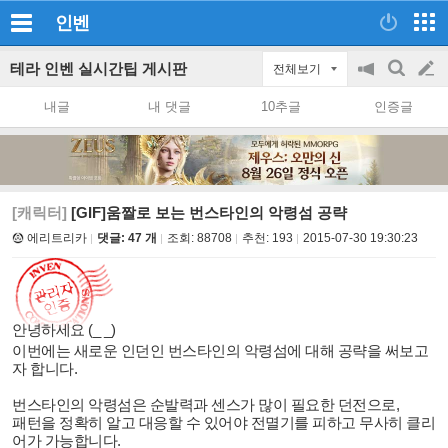
인벤
테라 인벤 실시간팁 게시판
전체보기
공
검
글
지
색
내글
내 댓글
10추글
인증글
on/off
쓰
기
[캐릭터]
[GIF]움짤로 보는 번스타인의 악령섬 공략
에리트리카
댓글: 47 개
조회:
88708
추천:
193
2015-07-30 19:30:23
안녕하세요 (_ _)
이번에는 새로운 인던인 번스타인의 악령섬에 대해 공략을 써보고
자 합니다.
번스타인의 악령섬은 순발력과 센스가 많이 필요한 던전으로,
패턴을 정확히 알고 대응할 수 있어야 전멸기를 피하고 무사히 클리
어가 가능합니다.