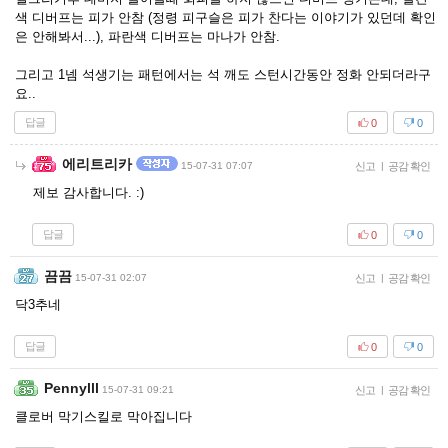
색 디버프는 피가 안참 (정령 피구슬은 피가 찬다는 이야기가 있던데 확인
은 안해봐서...), 파란색 디버프는 마나가 안참.
그리고 1넴 석생기는 패턴에서는 석 깨도 스턴시간동안 정화 안되더라구
요..
답글
0
0
에리트리카
15-07-31 07:07
신고
|
공감 확인
제보 감사합니다. :)
답글
0
0
끔끔
15-07-31 02:07
신고
|
공감 확인
닥3추네
답글
0
0
Pennylll
15-07-31 09:21
신고
|
공감 확인
클로버 막기스킬로 막아집니다