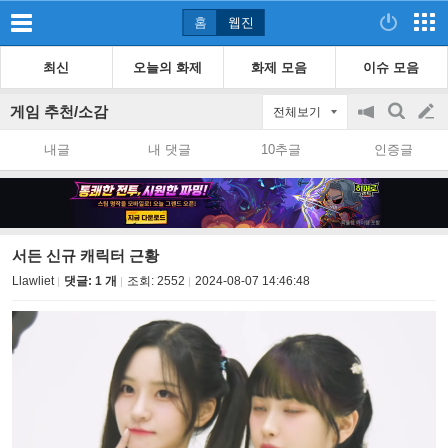
홈
웹진
최신
오늘의 화제
화제 모음
이슈 모음
게임 추천/소감
전체보기
공
검
글
지
색
내글
내 댓글
10추글
인증글
on/off
쓰
기
서든 신규 캐릭터 근황
Llawliet
댓글: 1 개
조회:
2552
2024-08-07 14:46:48