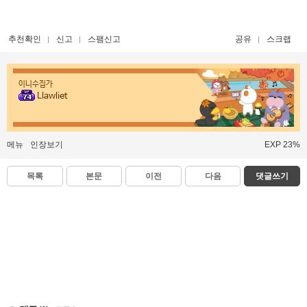
추천확인
신고
스팸신고
공유
스크랩
이니수집가
Llawliet
메뉴
인장보기
EXP 23%
목록
본문
이전
다음
댓글쓰기