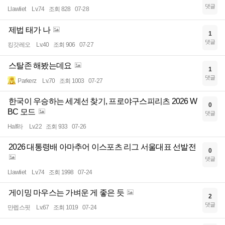
댓글
Llawliet
Lv.74
조회 828
07-28
제법 태가 나
1
댓글
킹갓레오
Lv.40
조회 906
07-27
스탈존 해봤는데요
1
댓글
Parkerz
Lv.70
조회 1003
07-27
한국이 우승하는 세계선 찾기, 프로야구스피리츠 2026 W
0
BC 모드
댓글
Half라
Lv.22
조회 933
07-26
2026 대통령배 아마추어 이스포츠 리그 서울대표 선발전
0
댓글
Llawliet
Lv.74
조회 1998
07-24
게이밍 마우스는 가벼운 게 좋은 듯
2
댓글
만렙스핏
Lv.67
조회 1019
07-24