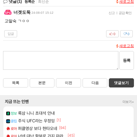
댓글
(1)
등록순
|
최신순
새로고침
너겟도둑
24-08-07 15:12
신고
|
공감 확인
고말숙 ㄱㅇㅇ
답글
0
0
새로고침
등록
목록
본문
이전
다음
댓글보기
지금 뜨는 인벤
더보기+
룩삼 니니 초대석 안내
정보
[1]
주식 UFC라는 우정잉
클립
[94]
퍼클영상 보다 현타오네
로아
[45]
너넨 대난 함부로 가지 마라..
로아