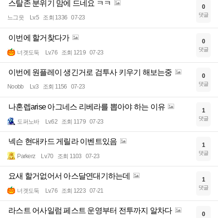
스탈존 분위기 맘에 드네요 ㅋㅋ
0
댓글
느그읏
Lv.5
조회 1336
07-23
이번에 할거찾다가
0
댓글
너겟도둑
Lv.76
조회 1219
07-23
이번에 원플레이 생긴거로 검투사 키우기 해보는중
0
댓글
Noobb
Lv.3
조회 1156
07-23
나혼렙arise 아그네스 리베라를 뽑아야 하는 이유
1
댓글
도퍼노바
Lv.62
조회 1179
07-23
넥슨 현대카드 게릴라 이벤트있음
1
댓글
Parkerz
Lv.70
조회 1103
07-23
요새 할거없어서 아스달연대기하는데
1
댓글
너겟도둑
Lv.76
조회 1223
07-21
라스트 어사일럼 페스트 운영부터 전투까지 알차다
0