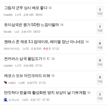
그림자 군주 상시 배포 좋다
1
댓글
Llawliet
Lv.74
조회 445
08-04
토이삼국은 뭔가 SD한 느낌이랄까
1
댓글
Noobb
Lv.3
조회 474
08-03
젠레스 존 제로 3.1 업데이트, 레미엘 장난 아니네요
8
댓글
로테이터커프
Lv.53
조회 836
추천 5
07-31
컨커러스 삼국 몰입도가 ㄷㄷ
0
댓글
Llawliet
Lv.74
조회 666
07-31
에코스 오브 아인크라드 리뷰
0
댓글
cast11
Lv.90
조회 575
07-31
딴짓하다 켰을 때 활성화된 방치 보상이 날 기쁘게함
1
댓글
도퍼노바
Lv.62
조회 717
07-30