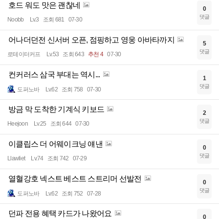
호드 워도 맛은 괜찮네
0
댓글
Noobb
Lv.3
조회 681
07-30
어나더던전 신서버 오픈, 점핑하고 영웅 아바타까지
5
댓글
로테이터커프
Lv.53
조회 643
추천 4
07-30
컨커러스 삼국 부대는 역시...
1
댓글
도퍼노바
Lv.62
조회 758
07-30
방금 막 도착한 기계식 키보드
2
댓글
Heejoon
Lv.25
조회 644
07-30
이클립스 더 어웨이크닝 얘낸
0
댓글
Llawliet
Lv.74
조회 742
07-29
열혈강호 넥스트 베스트 스트리머 선발전
0
댓글
도퍼노바
Lv.62
조회 752
07-28
던파 전용 혜택 카드가 나왔어요
0