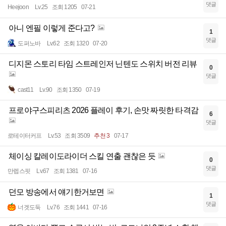
댓글
Heejoon
Lv.25
조회 1205
07-21
아니 엔필 이렇게 준다고?
1
댓글
도퍼노바
Lv.62
조회 1320
07-20
디지몬 스토리 타임 스트레인저 닌텐도 스위치 버전 리뷰
0
댓글
cast11
Lv.90
조회 1350
07-19
프로야구스피리츠 2026 플레이 후기, 손맛 짜릿한 타격감
6
댓글
로테이터커프
Lv.53
조회 3509
추천 3
07-17
체이싱 칼레이도라이더 스킬 연출 괜찮은 듯
0
댓글
만렙스핏
Lv.67
조회 1381
07-16
던모 방송에서 얘기한거보면
1
댓글
너겟도둑
Lv.76
조회 1441
07-16