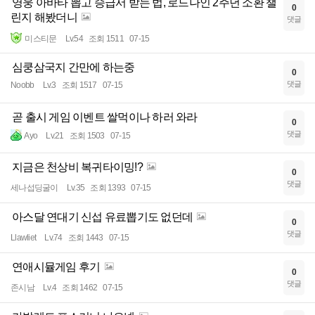
영웅 아바타 뽑고 승급서 받는 법, 로드나인 2주년 소환 챌
0
린지 해봤더니
댓글
미스티문
Lv.54
조회 1511
07-15
심쿵삼국지 간만에 하는중
0
댓글
Noobb
Lv.3
조회 1517
07-15
곧 출시 게임 이벤트 쌀먹이나 하러 와라
0
댓글
Ayo
Lv.21
조회 1503
07-15
지금은 천상비 복귀타이밍!?
0
댓글
세나섭딩굴이
Lv.35
조회 1393
07-15
아스달 연대기 신섭 유료뽑기도 없던데
0
댓글
Llawliet
Lv.74
조회 1443
07-15
연애시뮬게임 후기
0
댓글
존시남
Lv.4
조회 1462
07-15