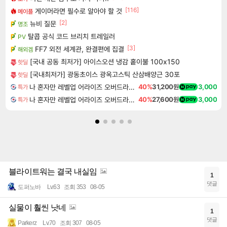
[116]
게이머라면 필수로 알아야 할 것
메이플
[2]
뉴비 질문
명조
탈콥 공식 코드 브리치 트레일러
PV
[3]
FF7 외전 세계관, 완결편에 집결
해외겜
[국내 공동 최저가] 아이스오션 냉감 홑이불 100x150
핫딜
[국내최저가] 광동초이스 광옥고스틱 산삼배양근 30포
핫딜
나 혼자만 레벨업 어라이즈 오버드라이브 디럭스 에디션 Solo Leveling Arise Overdrive Deluxe Edition
40%
31,200원
3,000
특가
나 혼자만 레벨업 어라이즈 오버드라이브 Solo Leveling Arise
40%
27,600원
3,000
특가
블라이트워는 결국 내실임
1
댓글
도퍼노바
Lv.63
조회 353
08-05
실물이 훨씬 낫네
1
댓글
Parkerz
Lv.70
조회 307
08-05