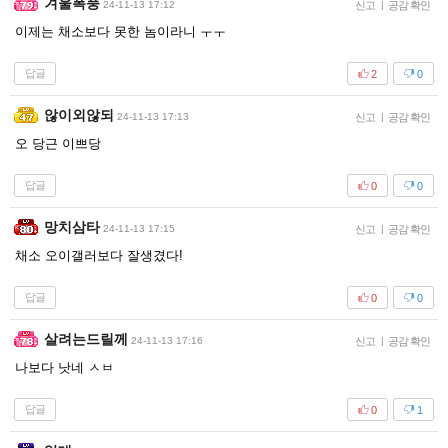
겨울폭풍
24-11-13 17:12
신고
|
공감 확인
이제는 채소보다 못한 놈이라니 ㅜㅜ
답글
2
0
않이외않되
24-11-13 17:13
신고
|
공감 확인
오 당근 이쁘당
답글
0
0
망치삼타
24-11-13 17:15
신고
|
공감 확인
채소 오이갤러보다 잘생겼다!
답글
0
0
살려는드릴께
24-11-13 17:16
신고
|
공감 확인
나보다 낫네 ㅅㅂ
답글
0
1