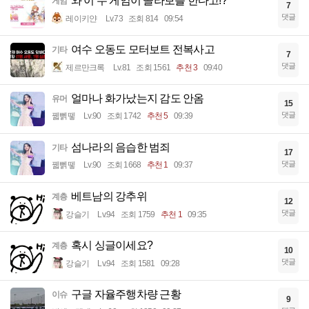
와 이 두 게임이 콜라보를 한다고!?
게임
7
댓글
레이키얀
Lv.73
조회 814
09:54
여수 오동도 모터보트 전복사고
기타
7
댓글
제르만크록
Lv.81
조회 1561
추천 3
09:40
얼마나 화가났는지 감도 안옴
유머
15
댓글
꿻뻵뗗
Lv.90
조회 1742
추천 5
09:39
섬나라의 음습한 범죄
기타
17
댓글
꿻뻵뗗
Lv.90
조회 1668
추천 1
09:37
베트남의 강추위
계층
12
댓글
강슬기
Lv.94
조회 1759
추천 1
09:35
혹시 싱글이세요?
계층
10
댓글
강슬기
Lv.94
조회 1581
09:28
구글 자율주행차량 근황
이슈
9