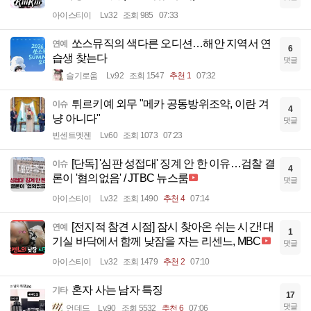
아이스티이
Lv.32
조회 985
07:33
쏘스뮤직의 색다른 오디션…해안 지역서 연
연예
6
습생 찾는다
댓글
슬기로움
Lv.92
조회 1547
추천 1
07:32
튀르키예 외무 "메카 공동방위조약, 이란 겨
이슈
4
냥 아니다"
댓글
빈센트멧젠
Lv.60
조회 1073
07:23
[단독] '심판 성접대' 징계 안 한 이유…검찰 결
이슈
4
론이 '혐의없음' / JTBC 뉴스룸
댓글
아이스티이
Lv.32
조회 1490
추천 4
07:14
[전지적 참견 시점] 잠시 찾아온 쉬는 시간! 대
연예
1
기실 바닥에서 함께 낮잠을 자는 리센느, MBC
댓글
아이스티이
Lv.32
조회 1479
추천 2
07:10
혼자 사는 남자 특징
기타
17
댓글
언데드
Lv.90
조회 5532
추천 6
07:06