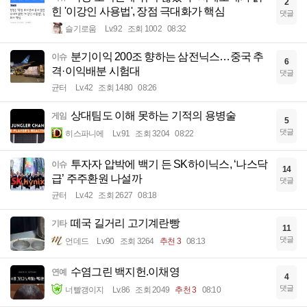
2
힌 '이강인 사용법', 장점 극대화가 핵심
댓글
슬기로움
Lv.92
조회 1002
08:32
분기이익 200조 향하는 삼전닉스…중국 추
이슈
6
격·이익배분 시험대
댓글
균터
Lv.42
조회 1480
08:26
상대팀도 이해 못하는 기적의 용병술
게임
5
댓글
히스파니에
Lv.91
조회 3204
08:22
투자자 압박에 백기 든 SK하이닉스, ‘나스닥
이슈
14
급’ 주주환원 나설까
댓글
균터
Lv.42
조회 2627
08:18
떼국 길거리 고기계란빵
기타
11
댓글
언데드
Lv.90
조회 3264
추천 3
08:13
수염그린 백지헌.이채영
연예
4
댓글
너빨갱이지
Lv.86
조회 2049
추천 3
08:10