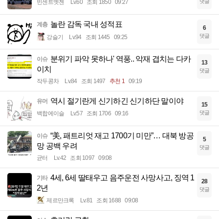
댓글
빈센트멧젠
Lv.60
조회 1850
09:27
놀란 감독 국내 성적표
계층
6
댓글
강슬기
Lv.94
조회 1445
09:25
분위기 파악 못하나' 역풍.. 악재 겹치는 다카
이슈
13
이치
댓글
작두콩차
Lv.84
조회 1497
추천 1
09:19
역시 절기란게 신기하긴 신기하단 말이야
유머
15
댓글
백합에이슬
Lv.57
조회 1706
09:16
“美, 패트리엇 재고 1700기 미만”… 대북 방공
이슈
5
망 공백 우려
댓글
균터
Lv.42
조회 1097
09:08
4세, 6세 딸태우고 음주운전 사망사고, 징역 1
기타
28
2년
댓글
제르만크록
Lv.81
조회 1688
09:08