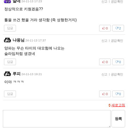
알데
24-11-13 17:23
신고
|
공감 확인
정상적으로 키웠겠음??
틀을 쓰건 했을 거라 생각함 (즉 성형한거지)
답글
0
2
냐옹님
24-11-13 17:37
신고
|
공감 확인
양파는 무슨 타이의 대모험에 나오는
슬라임처럼 생겼네
답글
0
0
루피
24-11-13 19:21
신고
|
공감 확인
이야 ㅋㅋㅋ
답글
0
0
새로고침
등록