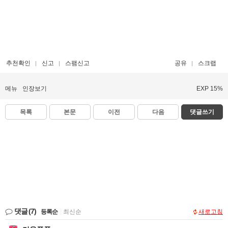
추천확인
신고
스팸신고
공유
스크랩
메뉴
인장보기
EXP 15%
목록
본문
이전
다음
댓글쓰기
댓글
(7)
등록순
|
최신순
새로고침