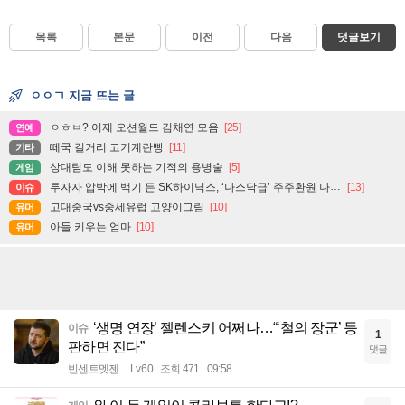
목록
본문
이전
다음
댓글보기
ㅇㅇㄱ 지금 뜨는 글
ㅇㅎㅂ? 어제 오션월드 김채연 모음
[25]
연예
떼국 길거리 고기계란빵
[11]
기타
상대팀도 이해 못하는 기적의 용병술
[5]
게임
투자자 압박에 백기 든 SK하이닉스, ‘나스닥급’ 주주환원 나설까
[13]
이슈
고대중국vs중세유럽 고양이그림
[10]
유머
아들 키우는 엄마
[10]
유머
‘생명 연장’ 젤렌스키 어쩌나…“‘철의 장군’ 등
이슈
1
판하면 진다”
댓글
빈센트멧젠
Lv.60
조회 471
09:58