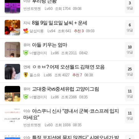
후리링 근황
이슈
3
댓글
빈센트멧젠
Lv.60
조회 1704
09:08
8월 9일 일요일 날씨 + 운세
지식
6
댓글
달섭지롱
Lv.94
조회 641
추천 3
09:03
아들 키우는 엄마
유머
10
댓글
너빨갱이지
Lv.86
조회 2311
08:42
ㅇㅎㅂ? 어제 오션월드 김채연 모음
연예
25
댓글
풀소유
Lv.86
조회 4027
추천 7
08:38
고대중국vs중세유럽 고양이그림
유머
11
댓글
너빨갱이지
Lv.86
조회 2366
08:35
야스쿠니 신사 “경내서 군복·코스프레 입지
이슈
11
마세요”
댓글
빈센트멧젠
Lv.60
조회 1938
08:35
특정 포지션에 묶지 않겠다" 시메오네가 밝
이슈