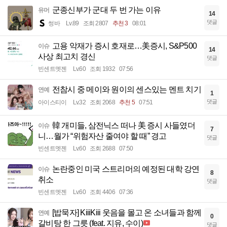
군종신부가 군대 두 번 가는 이유
유머
14
댓글
썽바
Lv.89
조회 2807
추천 3
08:01
고용 악재가 증시 호재로…美증시, S&P500
이슈
14
사상 최고치 경신
댓글
빈센트멧젠
Lv.60
조회 1932
07:56
전참시 중 메이와 원이의 센스있는 멘트 치기
연예
1
댓글
아이스티이
Lv.32
조회 2068
추천 5
07:51
韓 개미들, 삼전닉스 떠나 美 증시 사들였더
이슈
7
니…월가 “위험자산 줄여야 할 때” 경고
댓글
빈센트멧젠
Lv.60
조회 2688
07:50
논란중인 미국 스트리머의 예정된 대학 강연
이슈
8
취소
댓글
빈센트멧젠
Lv.60
조회 4406
07:36
[밥묵자] KiiiKiii 웃음을 몰고 온 소녀들과 함께
연예
0
갈비탕 한 그릇 (feat. 지유, 수이)
댓글