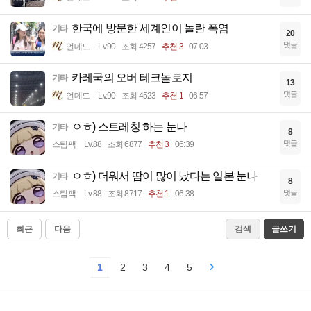
한국에 방문한 세계인이 놀란 폭염
기타
20
댓글
언데드
Lv.90
조회 4257
추천 3
07:03
카레국의 오버 테크놀로지
기타
13
댓글
언데드
Lv.90
조회 4523
추천 1
06:57
ㅇㅎ) 스트레칭 하는 눈나
기타
8
댓글
스팀팩
Lv.88
조회 6877
추천 3
06:39
ㅇㅎ) 더워서 땀이 많이 났다는 일본 눈나
기타
8
댓글
스팀팩
Lv.88
조회 8717
추천 1
06:38
최근
다음
검색
글쓰기
1
2
3
4
5