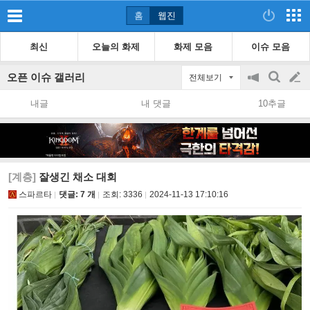
홈
웹진
최신
오늘의 화제
화제 모음
이슈 모음
오픈 이슈 갤러리
전체보기
공
검
글
지
색
내글
내 댓글
10추글
on/off
쓰
기
[계층]
잘생긴 채소 대회
스파르타
댓글: 7 개
조회:
3336
2024-11-13 17:10:16