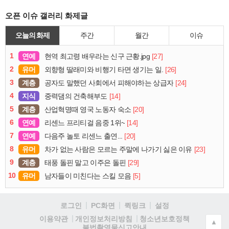
오픈 이슈 갤러리 화제글
오늘의 화제
주간
월간
이슈
1
연예
[27]
현역 최고령 배우라는 신구 근황.jpg
2
유머
[26]
외향형 딸래미와 비행기 타면 생기는 일.
3
계층
[24]
공자도 말했던 사회에서 피해야하는 상급자
4
지식
[14]
중력댐의 건축해부도
5
계층
[20]
산업혁명때 영국 노동자 숙소
6
연예
[14]
리센느 프리티걸 음중 1위~
7
연예
[20]
다음주 놀토 리센느 출연...
8
유머
[23]
차가 없는 사람은 모르는 주말에 나가기 싫은 이유
9
계층
[29]
태풍 돌핀 말고 이주은 돌핀
10
유머
[5]
남자들이 미친다는 스킬 모음
로그인
PC화면
퀵링크
설정
청소년보호정책
이용약관
개인정보처리방침
▲
불법촬영물신고안내