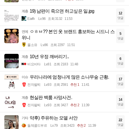
19) 남편이 죽으면 하고싶은 일.jpg
계층
12
댓글
Earth
Lv.96
조회 3132
11:53
ㅇㅎㅂ?? 본인 옷 브랜드 홍보하는 시드니 스
연예
5
위니
댓글
풀소유
Lv.86
조회 2297
11:51
10년 우정 깨버리기..
계층
6
댓글
비요비타
Lv.81
조회 2183
11:48
우리나라에 엄청나게 많은 소나무숲 근황.
이슈
17
댓글
전자팔찌
Lv.93
조회 2591
추천 1
11:41
현실판 백룸 사망사건.
계층
14
댓글
전자팔찌
Lv.93
조회 3427
추천 2
11:39
약후) 주유하는 모델 서안
기타
22
댓글
돌체콜드부르
Lv.79
조회 3423
추천 2
11:39