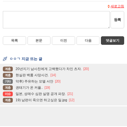
새로고침
등록
목록
본문
이전
다음
댓글보기
ㅇㅇㄱ 지금 뜨는 글
20년지기 남사친에게 고백했다가 차인 츠자.
[20]
계층
현실판 백룸 사망사건.
[14]
계층
약후) 주유하는 모델 서안
[20]
기타
권태기가 온 커플..
[19]
계층
일본, 성매수 심판 실명 공개 파장.
[21]
이슈
19) 남편이 죽으면 하고싶은 일.jpg
[12]
계층