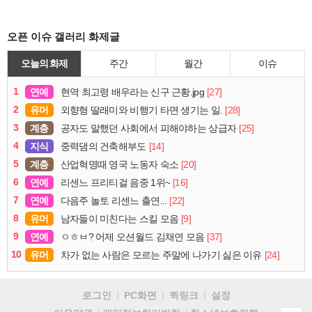
오픈 이슈 갤러리 화제글
오늘의 화제
주간
월간
이슈
1
연예
[27]
현역 최고령 배우라는 신구 근황.jpg
2
유머
[28]
외향형 딸래미와 비행기 타면 생기는 일.
3
계층
[25]
공자도 말했던 사회에서 피해야하는 상급자
4
지식
[14]
중력댐의 건축해부도
5
계층
[20]
산업혁명때 영국 노동자 숙소
6
연예
[16]
리센느 프리티걸 음중 1위~
7
연예
[22]
다음주 놀토 리센느 출연...
8
유머
[9]
남자들이 미친다는 스킬 모음
9
연예
[37]
ㅇㅎㅂ? 어제 오션월드 김채연 모음
10
유머
[24]
차가 없는 사람은 모르는 주말에 나가기 싫은 이유
로그인
PC화면
퀵링크
설정