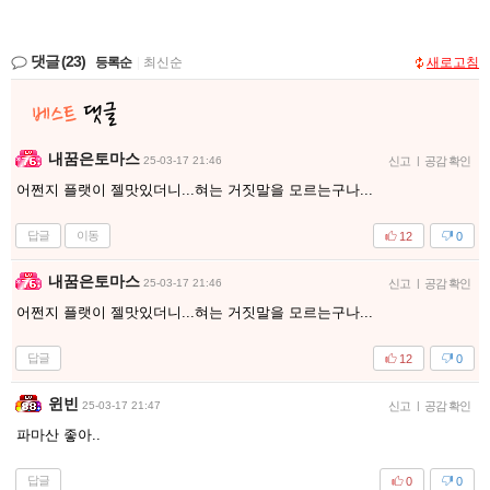
댓글
(23)
등록순
|
최신순
새로고침
내꿈은토마스
25-03-17 21:46
신고
|
공감 확인
어쩐지 플랫이 젤맛있더니...혀는 거짓말을 모르는구나...
답글
이동
12
0
내꿈은토마스
25-03-17 21:46
신고
|
공감 확인
어쩐지 플랫이 젤맛있더니...혀는 거짓말을 모르는구나...
답글
12
0
윈빈
25-03-17 21:47
신고
|
공감 확인
파마산 좋아..
답글
0
0