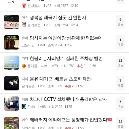
전자팔찌
Lv.93
조회 1727
12:10
광복절 태극기 잘못 건 인천시
이슈
9
댓글
슬기로움
Lv.92
조회 1554
12:04
당사자는 여친이랑 성관계 한적없는데
유머
1
댓글
고도비만
Lv.91
조회 2534
11:59
한블리 _ 자리맡기 실패한 주차장 빌런
기타
21
댓글
돌체콜드부르
Lv.79
조회 1769
추천 1
11:58
을유 대기근 -베트남 초토화작전-
지식
7
댓글
달리는관
Lv.65
조회 1339
추천 2
11:57
차고에 CCTV 설치했다가 충격받은 남자
계층
7
댓글
Earth
Lv.96
조회 2128
11:57
레버러지 이티에프는 정청래가 입법했다!
이슈
14
댓글
신인선수
Lv.66
조회 1188
추천 2
11:55