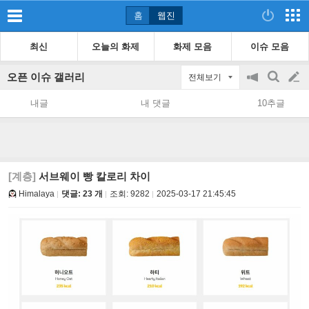
홈
웹진
최신
오늘의 화제
화제 모음
이슈 모음
오픈 이슈 갤러리
전체보기
공
검
글
지
색
내글
내 댓글
10추글
on/off
쓰
기
[계층]
서브웨이 빵 칼로리 차이
Himalaya
댓글: 23 개
조회:
9282
2025-03-17 21:45:45