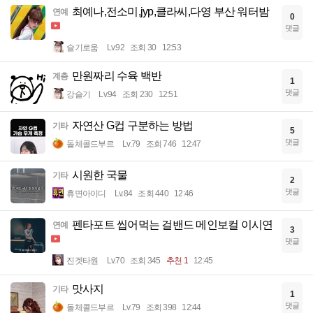
최예나,전소미,jyp,클라씨,다영 부산 워터밤
연예
0
댓글
슬기로움
Lv.92
조회 30
12:53
만원짜리 수육 백반
계층
1
댓글
강슬기
Lv.94
조회 230
12:51
자연산 G컵 구분하는 방법
기타
5
댓글
돌체콜드부르
Lv.79
조회 746
12:47
시원한 국물
기타
2
댓글
휴면아이디
Lv.84
조회 440
12:46
펜타포트 씹어먹는 걸밴드 메인보컬 이시연
연예
3
댓글
진겟타원
Lv.70
조회 345
추천 1
12:45
맛사지
기타
1
댓글
돌체콜드부르
Lv.79
조회 398
12:44