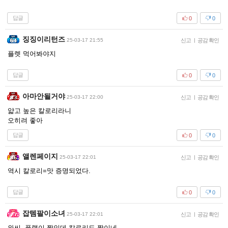
답글
0
0
징징이리턴즈
25-03-17 21:55
신고
|
공감 확인
플렛 먹어봐야지
답글
0
0
아마안될거야
25-03-17 22:00
신고
|
공감 확인
얇고 높은 칼로리라니
오히려 좋아
답글
0
0
앨렌페이지
25-03-17 22:01
신고
|
공감 확인
역시 칼로리=맛 증명되었다.
답글
0
0
잡템팔이소녀
25-03-17 22:01
신고
|
공감 확인
와씨. 플랫이 짱인데 칼로리도 짱이네.