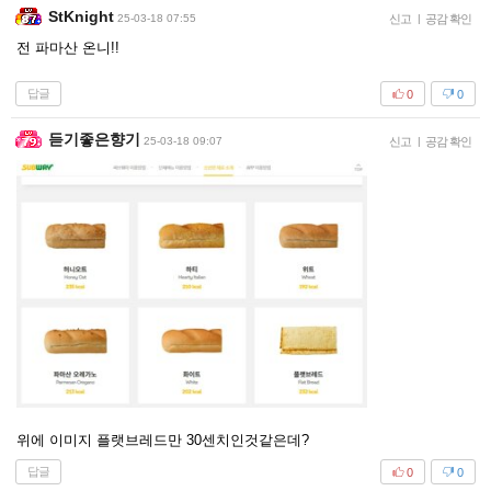
StKnight
25-03-18 07:55
신고
|
공감 확인
전 파마산 온니!!
답글
0
0
듣기좋은향기
25-03-18 09:07
신고
|
공감 확인
위에 이미지 플랫브레드만 30센치인것같은데?
답글
0
0