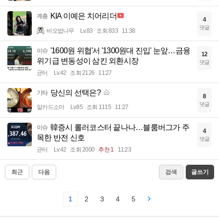
KIA 이예은 치어리더
계층
4
댓글
바오밥나무
Lv.83
조회 833
11:38
'1600원 위협'서 '1300원대 진입' 눈앞…금융
이슈
12
위기급 변동성이 삼킨 외환시장
댓글
균터
Lv.42
조회 2126
11:27
당신의 선택은?
기타
8
댓글
알카드소마
Lv.85
조회 1115
11:27
韓증시 롤러코스터 끝나나…블룸버그가 주
이슈
4
목한 반전 신호
댓글
균터
Lv.42
조회 2000
추천 1
11:23
최근
다음
검색
글쓰기
1
2
3
4
5