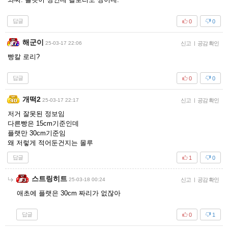
답글
0
0
해군이
25-03-17 22:06
신고
|
공감 확인
빵칼 로리?
답글
0
0
개떡2
25-03-17 22:17
신고
|
공감 확인
저거 잘못된 정보임
다른빵은 15cm기준인데
플랫만 30cm기준임
왜 저렇게 적어둔건지는 몰루
답글
1
0
스트링히트
25-03-18 00:24
신고
|
공감 확인
애초에 플랫은 30cm 짜리가 없잖아
답글
0
1