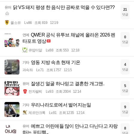
닭 VS 돼지 평생 한 음식만 공짜로 먹을 수 있다면??
유머
21
댓글
풀소유
Lv.86
조회 819
12:19
QWER 공식 유투브 채널에 올라온 2026 펜
연예
0
타포트 영상
댓글
큐땁이알
Lv.88
조회 553
12:18
영동 지방 속초 현재 기온
기타
4
댓글
과속좌
Lv.71
조회 1757
12:15
잘생긴 얼굴 하나믿고 결혼한 개그맨.
유머
5
댓글
전자팔찌
Lv.93
조회 2004
12:14
우리나라도로에서 벌어지는일
기타
9
댓글
제르만크록
Lv.81
조회 1235
12:14
예쁘고 어린애들 많이 만나고 다닌다고 자랑
유머
8
하는 포티햄..
댓글