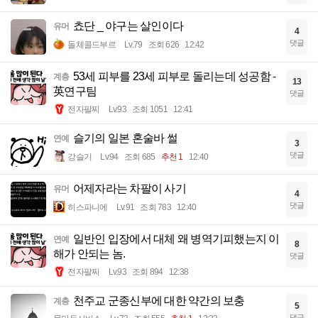
쵸단 _ 야구는 살인이다
유머
4
댓글
돌체콜드부르
Lv.79
조회 626
12:42
53세 피부를 23세 피부로 돌리는데 성공함 -
계층
13
英연구팀
댓글
전자팔찌
Lv.93
조회 1051
12:41
슬기의 일본 혼술바 썰
연예
3
댓글
강슬기
Lv.94
조회 685
추천 1
12:40
어제자라는 차팔이 사기
유머
4
댓글
히스파니에
Lv.91
조회 783
12:40
일반인 입장에서 대체 왜 병역기피했는지 이
연예
8
해가 안되는 놈.
댓글
전자팔찌
Lv.93
조회 894
12:38
천주교 군종신부에 대한 약간의 보충
계층
5
댓글