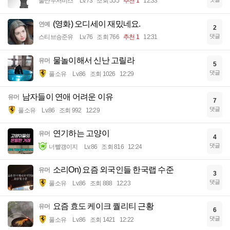
물만두서비스
Lv.73
조회 555
추천 1
12:33
(영화) 오디세이 재밌네요.
연예
2
댓글
스티브승준유
Lv.76
조회 766
추천 1
12:31
물놀이해서 신난 고릴라
유머
5
댓글
풀소유
Lv.86
조회 1026
12:29
남자들이 연애 어려운 이유
유머
7
댓글
풀소유
Lv.86
조회 992
12:29
연기하는 고양이
유머
4
댓글
너빨갱이지
Lv.86
조회 816
12:24
소리On) 요즘 외국인들 한국랩 수준
유머
3
댓글
풀소유
Lv.86
조회 888
12:23
요즘 효도 케이크 퀄리티 근황
유머
6
댓글
풀소유
Lv.86
조회 1421
12:22