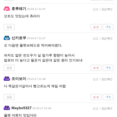
호루래기
25-03-17 21:47
신고
|
공감 확인
오트도 맛있는데 츄라이
답글
0
0
신키로쿠
25-03-17 21:47
신고
|
공감 확인
오 다음엔 플렛브레드로 먹어봐야겠다.
파자도 얇은 씬도우가 실 밀가루 함량이 높아서
칼로리 더 높다고 들은거 같은대 같은 원리 인가보내
답글
0
0
조이보이
25-03-17 21:48
신고
|
공감 확인
다 똑같은거같아서 빵고르는게 제일 어렵
답글
0
0
Maybe5327
25-03-17 21:49
신고
|
공감 확인
플렛 어쩐지 맛있더라