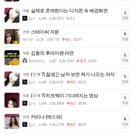
실제로 존재한다는 디지몬 속 배경화면
계층
1
댓글
입사
Lv.94
조회 1972
01:11
스테이씨 자윤
연예
0
댓글
배수민
Lv.35
조회 770
추천 1
01:07
김풍의 후라이팬 라면
계층
5
댓글
부엔까미노
Lv.87
조회 2341
추천 3
01:00
(ㅇㅎ?) 잘생긴 남자 보면 혀가 나오는 여자
계층
5
댓글
입사
Lv.94
조회 4737
추천 1
00:51
(ㅇㅎ?) 히트텍이 기다려지는 영상
계층
1
댓글
입사
Lv.94
조회 3904
추천 2
00:49
카리나 (에스파)
연예
6
댓글
입사
Lv.94
조회 1779
추천 1
00:47