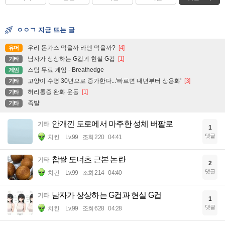
ㅇㅇㄱ 지금 뜨는 글
우리 돈가스 먹을까 라멘 먹을까?
[4]
유머
남자가 상상하는 G컵과 현실 G컵
[1]
기타
스팀 무료 게임 - Breathedge
게임
고양이 수명 30년으로 증가한다...'빠르면 내년부터 상용화'
[3]
기타
허리통증 완화 운동
[1]
기타
족발
기타
안개낀 도로에서 마주한 성체 버팔로
기타
1
댓글
치킨
Lv.99
조회 220
04:41
찹쌀 도너츠 근본 논란
기타
2
댓글
치킨
Lv.99
조회 214
04:40
남자가 상상하는 G컵과 현실 G컵
기타
1
댓글
치킨
Lv.99
조회 628
04:28