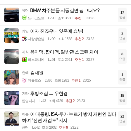
BMW 차주분들 시동걸면 광고떠요?
유머
17
댓글
드라고노브
Lv.90
조회 3680
추천 1
23:28
이자 진죠우니 잇폰메 쇼부!
게임
2
댓글
사랑방손님
Lv.90
조회 1583
추천 2
23:28
용아맥, 짭아맥, 일반관 스크린 차이
지식
8
댓글
히스파니에
Lv.91
조회 2911
추천 1
23:27
김채원
연예
1
댓글
케를로스
Lv.86
조회 1282
추천 1
23:25
후방조심 ㅡ 우한경
기타
15
댓글
입술돼지
Lv.43
조회 4789
추천 2
23:23
이 대통령, ISA·주가 누르기 방지 개편안 질타
이슈
22
하며 “전면 재검토” 지시
댓글
균터
Lv.42
조회 2632
추천 9
23:22