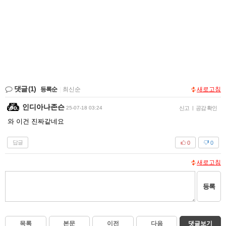
댓글
(1)
등록순
|
최신순
새로고침
인디아나존슨
25-07-18 03:24
신고
|
공감 확인
와 이건 진짜같네요
답글
0
0
새로고침
등록
목록
본문
이전
다음
댓글보기