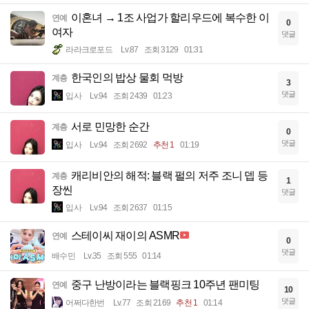
이혼녀 → 1조 사업가 할리우드에 복수한 이
연예
0
여자
댓글
라라크로포드
Lv.87
조회 3129
01:31
한국인의 밥상 물회 먹방
계층
3
댓글
입사
Lv.94
조회 2439
01:23
서로 민망한 순간
계층
0
댓글
입사
Lv.94
조회 2692
추천 1
01:19
캐리비안의 해적: 블랙 펄의 저주 조니 뎁 등
계층
1
장씬
댓글
입사
Lv.94
조회 2637
01:15
스테이씨 재이의 ASMR
연예
0
댓글
배수민
Lv.35
조회 555
01:14
중구 난방이라는 블랙핑크 10주년 팬미팅
연예
10
댓글
어쩌다한번
Lv.77
조회 2169
추천 1
01:14