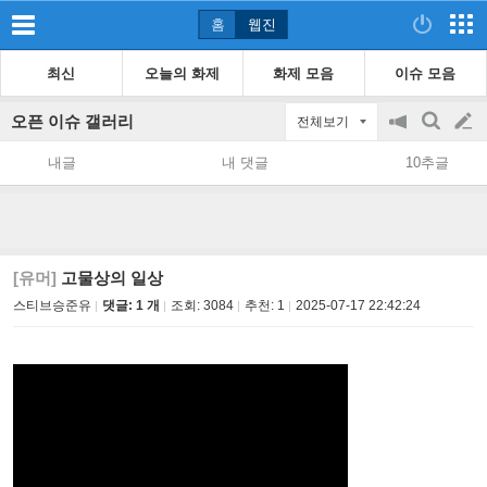
홈
웹진
최신
오늘의 화제
화제 모음
이슈 모음
오픈 이슈 갤러리
전체보기
공
검
글
지
색
내글
내 댓글
10추글
on/off
쓰
기
[유머]
고물상의 일상
스티브승준유
댓글: 1 개
조회:
3084
추천:
1
2025-07-17 22:42:24