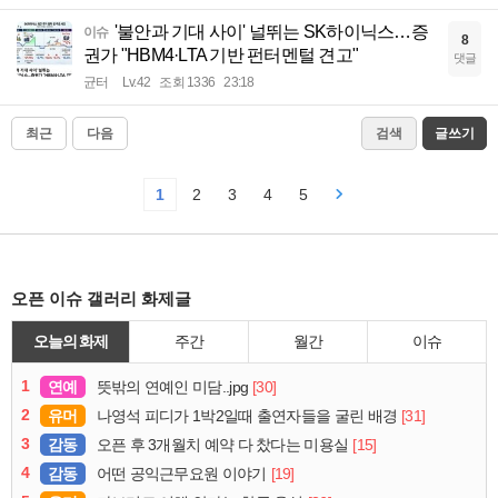
'불안과 기대 사이' 널뛰는 SK하이닉스…증
이슈
8
권가 "HBM4·LTA 기반 펀터멘털 견고"
댓글
균터
Lv.42
조회 1336
23:18
최근
다음
검색
글쓰기
1
2
3
4
5
오픈 이슈 갤러리 화제글
오늘의 화제
주간
월간
이슈
1
연예
[30]
뜻밖의 연예인 미담..jpg
2
유머
[31]
나영석 피디가 1박2일때 출연자들을 굴린 배경
3
감동
[15]
오픈 후 3개월치 예약 다 찼다는 미용실
4
감동
[19]
어떤 공익근무요원 이야기