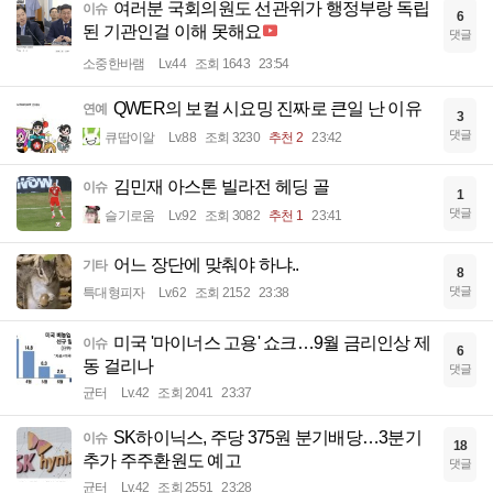
여러분 국회의원도 선관위가 행정부랑 독립
이슈
6
된 기관인걸 이해 못해요
댓글
소중한바램
Lv.44
조회 1643
23:54
QWER의 보컬 시요밍 진짜로 큰일 난 이유
연예
3
댓글
큐땁이알
Lv.88
조회 3230
추천 2
23:42
김민재 아스톤 빌라전 헤딩 골
이슈
1
댓글
슬기로움
Lv.92
조회 3082
추천 1
23:41
어느 장단에 맞춰야 하냐..
기타
8
댓글
특대형피자
Lv.62
조회 2152
23:38
미국 '마이너스 고용' 쇼크…9월 금리인상 제
이슈
6
동 걸리나
댓글
균터
Lv.42
조회 2041
23:37
SK하이닉스, 주당 375원 분기배당…3분기
이슈
18
추가 주주환원도 예고
댓글
균터
Lv.42
조회 2551
23:28