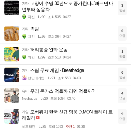
고양이 수명 30년으로 증가한다...'빠르면 내
기타
3
년부터 상용화'
댓글
치킨
Lv.99
조회 535
04:27
족발
기타
0
댓글
치킨
Lv.99
조회 364
04:27
허리통증 완화 운동
기타
1
댓글
치킨
Lv.99
조회 518
04:24
스팀 무료 게임 - Breathedge
게임
0
댓글
년만에가입
Lv.71
조회 553
04:03
우리 돈가스 먹을까 라멘 먹을까?
유머
4
댓글
Neuhauus
Lv.20
조회 1084
03:40
오버워치 한국 신규 영웅 D.MON 플레이 트
게임
9
레일러
댓글
세프라딘
Lv.85
조회 1593
추천 1
01:38