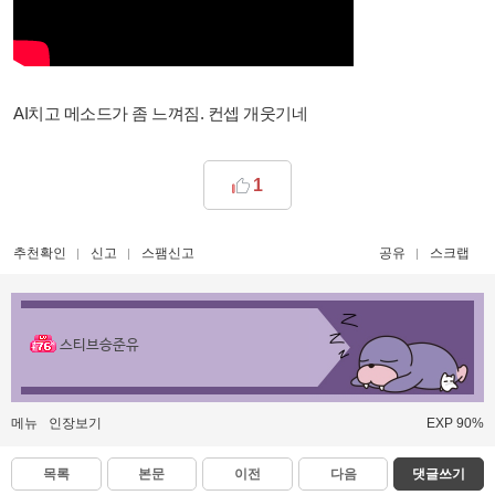
AI치고 메소드가 좀 느껴짐. 컨셉 개웃기네
1
추천확인
신고
스팸신고
공유
스크랩
스티브승준유
메뉴
인장보기
EXP 90%
목록
본문
이전
다음
댓글쓰기