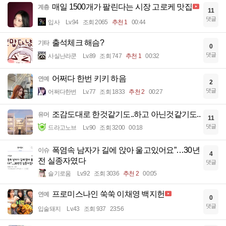
매일 1500개가 팔린다는 시장 고로케 맛집
계층
11
댓글
입사
Lv.94
조회 2065
추천 1
00:44
출석체크 해슴?
기타
0
댓글
사실난라쿤
Lv.89
조회 747
추천 1
00:32
어쩌다 한번 키키 하음
연예
2
댓글
어쩌다한번
Lv.77
조회 1833
추천 2
00:27
조감도대로 한것같기도..하고 아닌것같기도..
유머
11
댓글
드라고노브
Lv.90
조회 3200
00:18
폭염속 남자가 길에 앉아 울고있어요”…30년
이슈
4
전 실종자였다
댓글
슬기로움
Lv.92
조회 3036
추천 2
00:05
프로미스나인 쑥쑥 이채영 백지헌
연예
0
댓글
입술돼지
Lv.43
조회 937
23:56