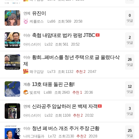
유진이
연예
0
댓글
케를로스
Lv.86
조회 569
20:58
축협 내맘대로 법카 펑펑 JTBC
이슈
2
댓글
아이스티이
Lv.32
조회 561
20:52
황희...폐버스를 청년 주택으로 글 올렸다삭
이슈
26
제
댓글
왜구김당
Lv.73
조회 1132
추천 2
20:47
13호 태풍 돌핀 근황!
계층
12
댓글
빛로제
Lv.88
조회 2643
추천 1
20:36
신라공주 암살하러 온 백제 자객
연예
3
댓글
아이스티이
Lv.32
조회 1108
추천 2
20:32
청년 폐 버스 개조 주거 주장 근황
이슈
25
댓글
나의그대들과
Lv.72
조회 2130
추천 2
20:28