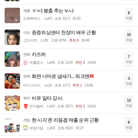
ㅎㅂ) 봉춤 추는 누나
계층
8
댓글
조폭빠박스
Lv.65
조회 3213
20:01
중증외상센터 천장미 배우 근황
이슈
15
댓글
고도비만
Lv.91
조회 4750
추천 6
19:49
카즈하
연예
7
댓글
케를로스
Lv.86
조회 1166
추천 3
19:49
화면 너머로 냄새가... 워크맨
연예
3
댓글
아이스티이
Lv.32
조회 1173
추천 1
19:46
비유 일타 강사.
유머
13
댓글
전자팔찌
Lv.93
조회 2873
추천 3
19:43
현 시각 폰 리듬겜 매출 순위 근황
게임
6
댓글
큐땁이알
Lv.88
조회 2926
19:37