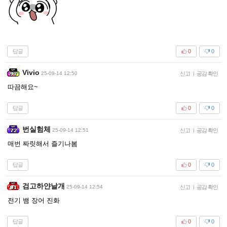
답글
0
0
Vivio
25-09-14 12:50
신고
|
공감 확인
따끔해요~
답글
0
0
번실험체
25-09-14 12:51
신고
|
공감 확인
매번 짜릿해서 즐기나봄
답글
0
0
검고하얀날개
25-09-14 12:54
신고
|
공감 확인
전기 뱀 장어 진화
답글
0
0