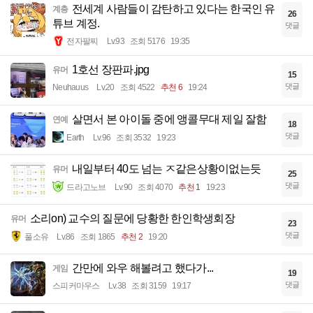
전세계 사람들이 감탄하고 있다는 한국인 유
계층
26
튜브 계정.
댓글
전자팔찌
Lv.93
조회 5176
19:35
1호선 장판파.jpg
유머
15
댓글
Neuhauus
Lv.20
조회 4522
추천 6
19:24
살면서 본 아이돌 중에 앵콜무대 제일 잘함
연예
18
댓글
Earth
Lv.96
조회 3532
19:23
내일부터 40도 넘는 ㅈ같은상황이없는듯
유머
25
댓글
드라고노브
Lv.90
조회 4070
추천 1
19:23
소리on) 교수의 질문에 당황한 한인학생회장
유머
23
댓글
풀소유
Lv.86
조회 1865
추천 2
19:20
간만에 와우 해볼려고 했다가...
게임
19
댓글
스피커마우스
Lv.38
조회 3159
19:17