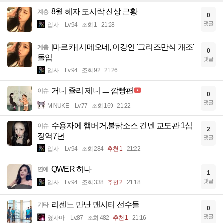
8월 혜자 도시락 신상 근황
계층
0
댓글
입사
Lv.94
조회 1
21:28
[마르카] 시메오네, 이강인 '그리즈만식 개조'
계층
0
돌입
댓글
입사
Lv.94
조회 92
21:26
거니 쥴리 제니 ㅡ 깜빵편
이슈
0
댓글
MINUKE
Lv.77
조회 169
21:22
수용자에 햄버거,불닭소스 건넨 교도관 1심
이슈
2
징역7년
댓글
입사
Lv.94
조회 284
추천 1
21:22
QWER 히나
연예
1
댓글
입사
Lv.94
조회 338
추천 2
21:18
리센느 만난 맨시티 선수들
기타
0
댓글
옆사마
Lv.87
조회 482
추천 1
21:16