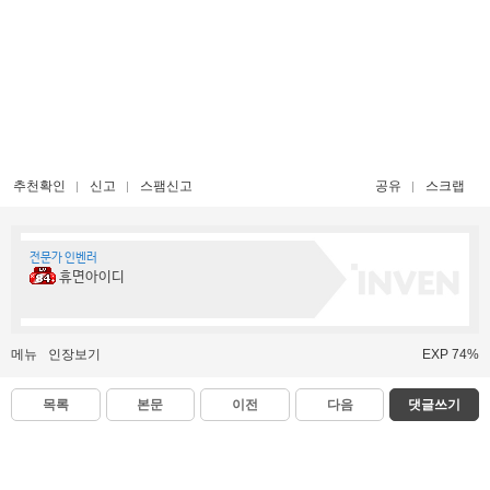
추천확인
신고
스팸신고
공유
스크랩
전문가 인벤러
휴면아이디
메뉴
인장보기
EXP 74%
목록
본문
이전
다음
댓글쓰기