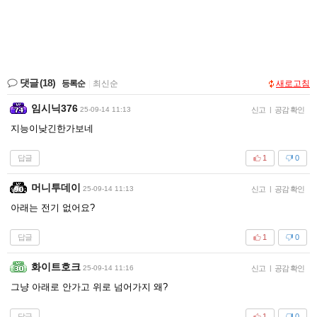
댓글
(18)
등록순
|
최신순
새로고침
임시닉376
25-09-14 11:13
신고
|
공감 확인
지능이낮긴한가보네
답글
1
0
머니투데이
25-09-14 11:13
신고
|
공감 확인
아래는 전기 없어요?
답글
1
0
화이트호크
25-09-14 11:16
신고
|
공감 확인
그냥 아래로 안가고 위로 넘어가지 왜?
답글
1
0