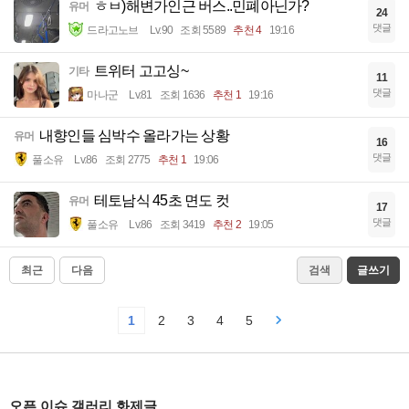
ㅎㅂ)해변가인근 버스..민폐아닌가?
유머
24
댓글
드라고노브
Lv.90
조회 5589
추천 4
19:16
트위터 고고싱~
기타
11
댓글
마나군
Lv.81
조회 1636
추천 1
19:16
내향인들 심박수 올라가는 상황
유머
16
댓글
풀소유
Lv.86
조회 2775
추천 1
19:06
테토남식 45초 면도 컷
유머
17
댓글
풀소유
Lv.86
조회 3419
추천 2
19:05
최근
다음
검색
글쓰기
1
2
3
4
5
오픈 이슈 갤러리 화제글