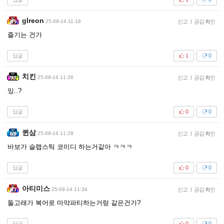
glreon
25-09-14 11:18
신고
|
공감 확인
즐기는 건가
답글
1
0
치킨
25-09-14 11:26
신고
|
공감 확인
잉..?
답글
0
0
퀸삼
25-09-14 11:28
신고
|
공감 확인
바보가 슬랩스틱 코미디 하는거같아 ㅋㅋㅋ
답글
0
0
아티미스
25-09-14 11:34
신고
|
공감 확인
돌고래가 복어로 마약파티하는거랑 같은건가?
답글
0
0