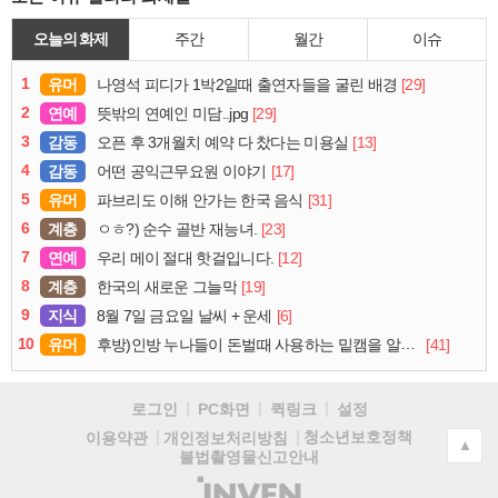
오늘의 화제
주간
월간
이슈
1
유머
[29]
나영석 피디가 1박2일때 출연자들을 굴린 배경
2
연예
[29]
뜻밖의 연예인 미담..jpg
3
감동
[13]
오픈 후 3개월치 예약 다 찼다는 미용실
4
감동
[17]
어떤 공익근무요원 이야기
5
유머
[31]
파브리도 이해 안가는 한국 음식
6
계층
[23]
ㅇㅎ?) 순수 골반 재능녀.
7
연예
[12]
우리 메이 절대 핫걸입니다.
8
계층
[19]
한국의 새로운 그늘막
9
지식
[6]
8월 7일 금요일 날씨 + 운세
10
유머
[41]
후방)인방 누나들이 돈벌때 사용하는 밑캠을 알아보자
로그인
PC화면
퀵링크
설정
청소년보호정책
이용약관
개인정보처리방침
▲
불법촬영물신고안내
(주)