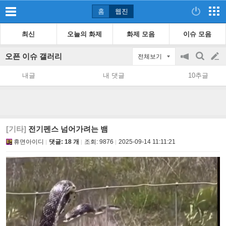
홈
웹진
최신
오늘의 화제
화제 모음
이슈 모음
오픈 이슈 갤러리
전체보기
공
검
글
지
색
내글
내 댓글
10추글
on/off
쓰
기
[기타]
전기펜스 넘어가려는 뱀
휴면아이디
댓글: 18 개
조회:
9876
2025-09-14 11:11:21