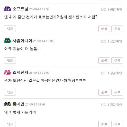
소프트닝
25-09-14 12:54
신고
|
공감 확인
맨 위에 줄만 전기가 흐르는건가? 원래 전기펜스가 저럼?
답글
0
0
사람아니야
25-09-14 13:06
신고
|
공감 확인
어류 지능이 더 높음...
답글
0
0
엘지전자
25-09-14 13:07
신고
|
공감 확인
뭔가 도전정신 같은걸 자극받은건가 왜저럼ㅋㅋㅋ
답글
0
0
롯데검
25-09-15 08:08
신고
|
공감 확인
왜 저렇게 가는거여
답글
0
0