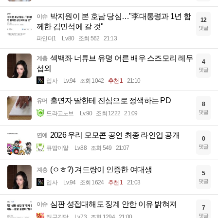
박지원이 본 호남 당심…"李대통령과 1년 함
이슈
12
께한 김민석에 갈 것"
댓글
파인더1
Lv.80
조회 562
21:13
섹백좌 너튜브 유명 어른 배우 스즈모리 레무
계층
4
섭외
댓글
입사
Lv.94
조회 1042
추천 1
21:10
출연자 딸한테 진심으로 정색하는 PD
유머
8
댓글
드라고노브
Lv.90
조회 1222
21:09
2026 우리 모모콘 공연 최종 라인업 공개
연예
0
댓글
큐땁이알
Lv.88
조회 549
21:07
(ㅇㅎ?) 겨드랑이 인증한 여대생
계층
5
댓글
입사
Lv.94
조회 1624
추천 1
21:03
심판 성접대해도 징계 안한 이유 밝혀져
이슈
7
댓글
왜구김당
Lv.73
조회 1294
21:00