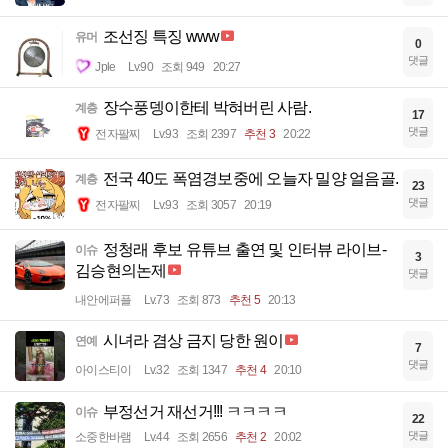
조선징 특징 www
유머
0
댓글
Jple
Lv.90
조회 949
20:27
장수풍뎅이한테 박혀버린 사람.
계층
17
댓글
전자팔찌
Lv.93
조회 2397
추천 3
20:22
전국 40도 폭염경보중에 오늘자 밀양 얼음골.
계층
23
댓글
전자팔찌
Lv.93
조회 3057
20:19
정청래 후보 유튜브 출연 및 인터뷰 라이브-
이슈
3
김승현의논제
댓글
내안에퍼플
Lv.73
조회 873
추천 5
20:13
시녀라 겸상 금지 당한 원이
연예
7
댓글
아이스티이
Lv.32
조회 1347
추천 4
20:10
부정선거 재선거!!! ㅋㅋㅋㅋ
이슈
22
댓글
소중한바램
Lv.44
조회 2656
추천 2
20:02