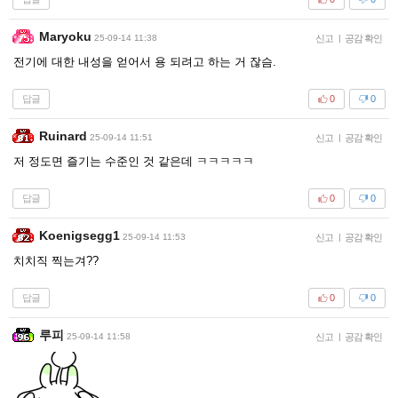
Maryoku
25-09-14 11:38
신고
|
공감 확인
전기에 대한 내성을 얻어서 용 되려고 하는 거 잖슴.
답글
0
0
Ruinard
25-09-14 11:51
신고
|
공감 확인
저 정도면 즐기는 수준인 것 같은데 ㅋㅋㅋㅋㅋ
답글
0
0
Koenigsegg1
25-09-14 11:53
신고
|
공감 확인
치치직 찍는겨??
답글
0
0
루피
25-09-14 11:58
신고
|
공감 확인