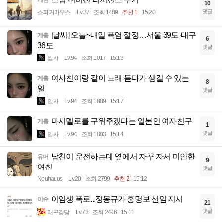
10
댓글
스피커마우스
Lv.37
조회 1489
추천 1
15:20
[날씨] 오늘~내일 폭염 절정…서울 39도·대구
계층
6
36도
댓글
입사
Lv.94
조회 1017
15:19
여사친이랑 같이 노래 듣다가 생길 수 있는
계층
8
일
댓글
입사
Lv.94
조회 1889
15:17
마시멜로를 구워주겠다는 일본인 여자친구
계층
1
댓글
입사
Lv.94
조회 1803
15:14
남친이 운전하는데 옆에서 자꾸 자서 미안한
유머
9
여친
댓글
Neuhauus
Lv.20
조회 2799
추천 2
15:12
이임생 폭로...정몽규가 홍명보 선임 지시
이슈
21
댓글
왜구김당
Lv.73
조회 2496
15:11