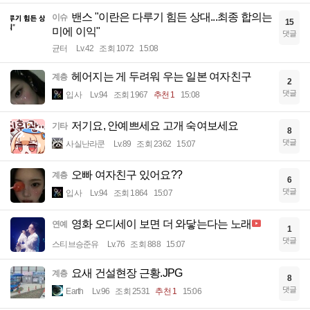
밴스 "이란은 다루기 힘든 상대...최종 합의는
이슈
15
미에 이익"
댓글
균터
Lv.42
조회 1072
15:08
헤어지는 게 두려워 우는 일본 여자친구
계층
2
댓글
입사
Lv.94
조회 1967
추천 1
15:08
저기요, 안예쁘세요 고개 숙여보세요
기타
8
댓글
사실난라쿤
Lv.89
조회 2362
15:07
오빠 여자친구 있어요??
계층
6
댓글
입사
Lv.94
조회 1864
15:07
영화 오디세이 보면 더 와닿는다는 노래
연예
1
댓글
스티브승준유
Lv.76
조회 888
15:07
요새 건설현장 근황.JPG
계층
8
댓글
Earth
Lv.96
조회 2531
추천 1
15:06