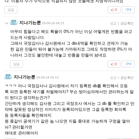
다. 이용자 수가 수익으로 직결되지 않는 곳들에겐 치명적이니까요
답글
0
0
지나가는룬
26-06-18 04:15
신고
|
공감 확인
아무리 힘들다고 해도 확율이 0%가 아닌 이상 어떻게든 빈틈을 파고
드는게 사람입니다.
그래서 국정감사나 감사원에서 그 db내역을 확인하고 견제가 가능
한 길은 만들어 둬야 불가능에 가까워지죠 그래도 작정하면 0%가 아
니라서 그것도 불안한데 대놓고 빈틈을 만들어 놨네요
답글
0
0
지나가는룬
26-06-18 04:13
신고
|
공감 확인
ㅋㅋㅋ 아니 국정감사나 감사원에서 저기 등록된 db를 확인해서 오등
록 되면 등록한 색기를 처벌해야지? 무슨 방미심의에서만 관리하는게 말
이 된다고 생각하는건가?
간단하게 생각해도 감사원 그리고 국정조사 에서는 그 db 를 확인하고 만
약에 잘못된 정상적인 이미지가 등록되어있으면 그걸 등록한 회의록
등 등록자들을 확인해야지
뭔 좆같이 굥색기가 같은 놈 나오면 지들 좆대로 가능하게 구멍을 열어
놔? 관리할거면
제대로 관리해야지