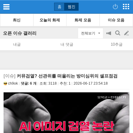
홈
웹진
최신
오늘의 화제
화제 모음
이슈 모음
오픈 이슈 갤러리
전체보기
공
검
글
지
색
내글
내 댓글
10추글
on/off
쓰
기
[이슈]
커뮤검열? 선관위를 떠올리는 방미심위의 셀프점검
ch9ok
댓글: 6 개
조회:
3118
추천:
1
2026-06-17 23:54:18