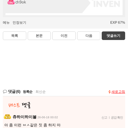
ch9ok
메뉴
인장보기
EXP 67%
목록
본문
이전
다음
댓글쓰기
댓글
(6)
등록순
|
최신순
새로고침
츄하이하이볼
26-06-18 00:02
신고
|
공감 확인
아 좀 이런 ㅂㅅ같은 짓 좀 하지 마