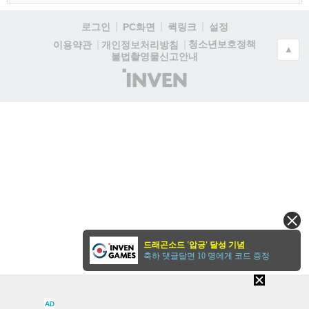
로그인
PC화면
퀵링크
설정
청소년보호정책
이용약관
개인정보처리방침
▲
불법촬영물신고안내
(주)
인
벤
드래곤소드 '압긍' 달성 기념
축하 댓글달면 10 명에게 코드 증정
AD