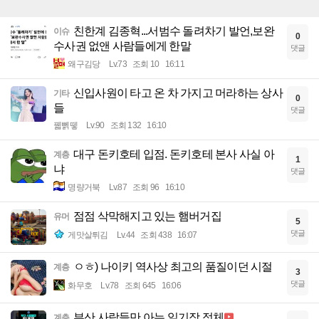
친한계 김종혁...서범수 돌려차기 발언,보완
이슈
0
수사권 없앤 사람들에게 한말
댓글
왜구김당
Lv.73
조회 10
16:11
신입사원이 타고 온 차 가지고 머라하는 상사
기타
0
들
댓글
꿻뻵뗗
Lv.90
조회 132
16:10
대구 돈키호테 입점. 돈키호테 본사 사실 아
계층
1
냐
댓글
명량거북
Lv.87
조회 96
16:10
점점 삭막해지고 있는 햄버거집
유머
5
댓글
게맛살튀김
Lv.44
조회 438
16:07
ㅇㅎ) 나이키 역사상 최고의 품질이던 시절
계층
3
댓글
화무호
Lv.78
조회 645
16:06
부산 사람들만 아는 일기장 정체
계층