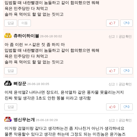
입법할 때 내란빨갱이 놈들하고 같이 합의했으면 뭐해
욕은 민주당만 다 쳐먹고
솔까 욕 먹어도 할 말 없는 짓이고
답글
이동
7
0
츄하이하이볼
26-06-18 00:02
신고
|
공감 확인
아 좀 이런 ㅂㅅ같은 짓 좀 하지 마
입법할 때 내란빨갱이 놈들하고 같이 합의했으면 뭐해
욕은 민주당만 다 쳐먹고
솔까 욕 먹어도 할 말 없는 짓이고
답글
7
0
뼈장꾼
26-06-18 00:05
신고
|
공감 확인
이제 윤석열2 나타나면 장도리, 윤석열차 같은 풍자물 못올리는거지
진짜 뒷일 생각은 1초도 안한 똥볼 이라고 생각함
답글
0
0
병신무는개
26-06-18 00:29
신고
|
공감 확인
이거랑 검열이랑 같다고 생각하는건 좀 지나친거 아닌가 생각하네요
물론 악용할수 있다고 생각은 하는데 그정도 되는 미친놈은 윤가놈즈