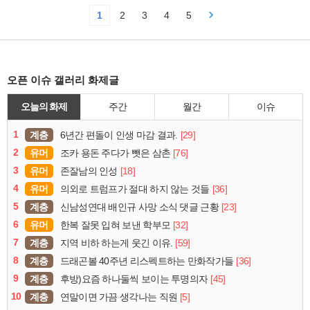
1
2
3
4
5
오픈 이슈 갤러리 화제글
오늘의 화제
주간
월간
이슈
1
계층
[29]
6년간 편돌이 인생 마감 결과.
2
유머
[76]
조카 용돈 주다가 뺏은 삼촌
3
유머
[18]
존잘남의 인성
4
유머
[36]
의외로 트럼프가 절대 하지 않는 것들
5
계층
[23]
신남성연대 배인규 사망 소식 댓글 근황
6
유머
[32]
한복 잘못 입혀 보낸 학부모
7
계층
[59]
지역 비하 하는게 웃긴 이유.
8
계층
[36]
드래곤볼 40주년 리스펙트하는 만화작가들
9
계층
[45]
후방)요즘 하나둘씩 보이는 투명의자
10
계층
[5]
연말이면 가끔 생각나는 직원