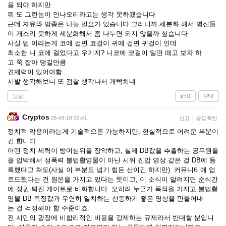
음 되야 하지만
뭐 또 그런놈이 안나오리라고는 생각 못하겠습니다
근데 자유와 방종은 나눌 필요가 있습니다 그러니까 세분화 해서 병신들
이 개소리 못하게 세분화해서 좀 나누면 되지 않을까 싶습니다
사실 법 이라는게 코에 걸면 코걸이 귀에 걸면 귀걸이 인데
최소한 니 코에 걸었다고 우기지? 니코에 코걸이 일딴 때고 보자 하
고 쭉 잡아 댕길만큼
견제력이 있어야함...
시발 생각해보니 또 검찰 생각나서 개빡치네
답글
0
0
Cryptos
26-06-18 00:41
신고
|
공감 확인
정치적 악용이라는게 기술적으론 가능하지만, 현실적으로 어려운 부분이
긴 합니다.
어떤 정치 세력이 방미심위를 장악하고, 실제 DB값을 추출하는 공무원들
을 압박해서 성폭력 불법촬영물이 아닌 시위 진압 영상 같은 걸 DB에 등
록했다고 쳐도(사실 이 부분도 넘기 힘든 산이긴 하지만) 커뮤니티에 업
로드했다는 건 원본을 가지고 있다는 뜻이고, 이 소식이 알려지면 순식간
에 정권 퇴진 게이트로 비화합니다. 오히려 누군가 목적을 가지고 불법촬
영물 DB 특징값과 우연히 일치하는 선동하기 좋은 영상을 만들어내
는 걸 걱정해야 할 수준이죠.
전 시민의 광장에 비합리적인 비용을 강제하는 규제라서 반대할 뿐입니