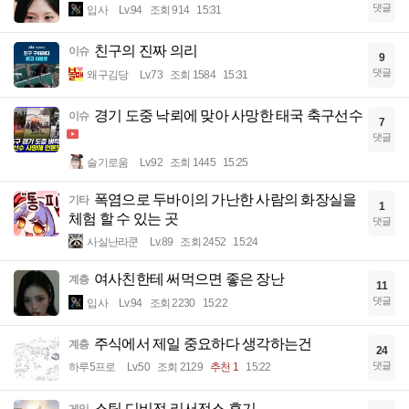
댓글
입사
Lv.94
조회 914
15:31
친구의 진짜 의리
이슈
9
댓글
왜구김당
Lv.73
조회 1584
15:31
경기 도중 낙뢰에 맞아 사망한 태국 축구선수
이슈
7
댓글
슬기로움
Lv.92
조회 1445
15:25
폭염으로 두바이의 가난한 사람의 화장실을
기타
1
체험 할 수 있는 곳
댓글
사실난라쿤
Lv.89
조회 2452
15:24
여사친한테 써먹으면 좋은 장난
계층
11
댓글
입사
Lv.94
조회 2230
15:22
주식에서 제일 중요하다 생각하는건
계층
24
댓글
하루5프로
Lv.50
조회 2129
추천 1
15:22
스팀 디비전 리서전스 후기
게임