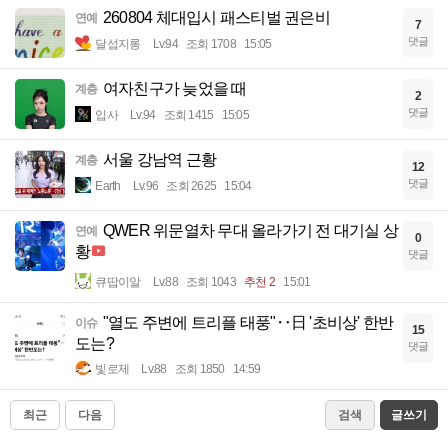
260804 체대입시 패스티벌 권은비
연예
7
댓글
달섭지롱
Lv.94
조회 1708
15:05
여자친구가 늦었을 때
계층
2
댓글
입사
Lv.94
조회 1415
15:05
서울 강남역 근황
계층
12
댓글
Earth
Lv.96
조회 2625
15:04
QWER 위문열차 무대 올라가기 전 대기실 상
연예
0
황
댓글
큐땁이알
Lv.88
조회 1043
추천 2
15:01
"열도 주변에 트리플 태풍"‥日 '초비상' 한반
이슈
15
도는?
댓글
빛로제
Lv.88
조회 1850
14:59
최근
다음
검색
글쓰기