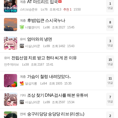
AT 마드리드 입국
계층
1
댓글
스티브승준유
Lv.76
조회 413
추천 1
15:50
후방)입큰 스시국누나
계층
8
댓글
너빨갱이지
Lv.86
조회 2027
15:45
엄마와의 냉면
유머
3
댓글
사실난라쿤
Lv.89
조회 1462
15:43
전립선염 치료 받고 현타 씨게 온 이유
유머
15
댓글
언주역러브
Lv.38
조회 2187
15:41
가슴이 철렁 내려앉았다..
계층
11
댓글
달섭지롱
Lv.94
조회 1935
15:35
조상 찾기 DNA 검사를 해본 유튜버
기타
7
댓글
사실난라쿤
Lv.89
조회 2597
15:34
숭구리당당 숭당당 리브 (리센느)
연예
2