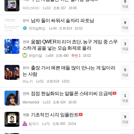
0
댓글
아이스티이
Lv.32
조회 167
16:06
남자 둘이 싸워서 술자리 파토남
유머
9
댓글
게맛살튀김
Lv.44
조회 924
16:02
움짤) QWER의 리더 쵸단, 농구 게임 중 스무
연예
3
스하게 골을 넣는 모습 화제로 올라
댓글
큐땁이알
Lv.88
조회 480
추천 1
16:02
출장 가서 예쁜 애들 많이 만나는 게 일이라
유머
5
는 사람
댓글
파노키
Lv.51
조회 824
16:01
점점 현실화되는 알뜰폰 스테이씨 요금제
연예
1
댓글
Memorobot
Lv.33
조회 424
16:00
기초적인 시각 임플란트
계층
9
댓글
럼자기
Lv.71
조회 455
15:54