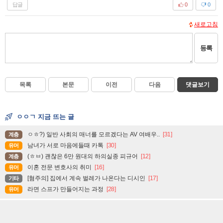
답글
0
0
새로고침
등록
목록
본문
이전
다음
댓글보기
ㅇㅇㄱ 지금 뜨는 글
ㅇㅎ?) 일반 사회의 매너를 모르겠다는 AV 여배우..
[31]
계층
남녀가 서로 마음에들때 카톡
[30]
유머
(ㅎㅂ) 괜찮은 6만 원대의 하의실종 피규어
[12]
계층
이혼 전문 변호사의 취미
[16]
유머
[혐주의] 집에서 계속 벌레가 나온다는 디시인
[17]
기타
라면 스프가 만들어지는 과정
[28]
유머