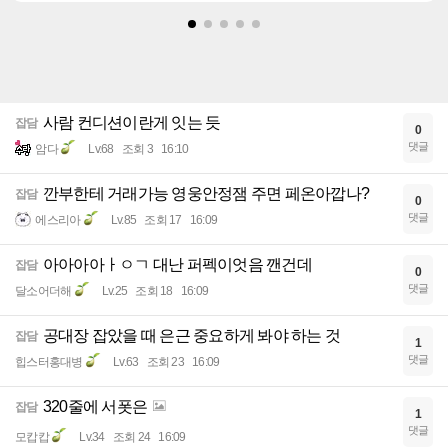
사람 컨디션이란게 잇는 듯
잡담
0
댓글
암다
Lv.68
조회 3
16:10
깐부한테 거래가능 영웅안정잼 주면 페온아깝나?
잡담
0
댓글
에스리아
Lv.85
조회 17
16:09
아아아아ㅏㅇㄱ 대난 퍼펙이엇음 깬건데
잡담
0
댓글
달소어더해
Lv.25
조회 18
16:09
공대장 잡았을 때 은근 중요하게 봐야 하는 것
잡담
1
댓글
힙스터홍대병
Lv.63
조회 23
16:09
320줄에 서폿은
잡담
1
댓글
모캅캅
Lv.34
조회 24
16:09