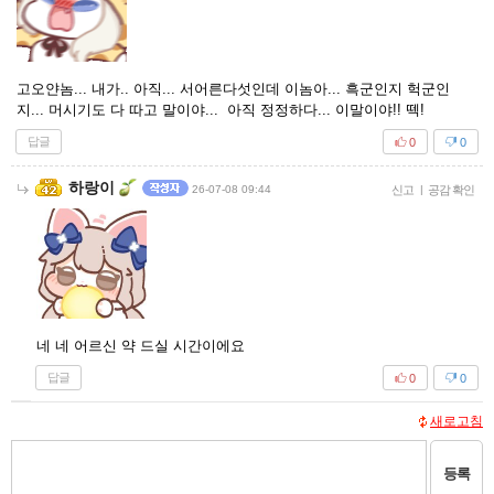
고오얀놈... 내가.. 아직... 서어른다섯인데 이놈아... 흑군인지 헉군인
지... 머시기도 다 따고 말이야... 아직 정정하다... 이말이야!! 떽!
답글
0
0
하랑이
26-07-08 09:44
신고
|
공감 확인
네 네 어르신 약 드실 시간이에요
답글
0
0
새로고침
등록