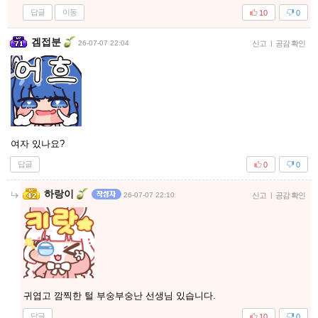
답글
이동
10
0
겜접분
26-07-07 22:04
신고
|
공감 확인
여자 있나요?
답글
0
0
하랑이
26-07-07 22:10
신고
|
공감 확인
귀엽고 깜찍한 털 부숭부숭난 선생님 있습니다.
답글
10
0