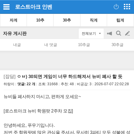
로스트아크
인벤
자게
10추
30추
직게
팁게
자유 게시판
전체보기
공
검
글
지
색
내글
내 댓글
10추글
30추글
on/off
쓰
기
[잡담]
ㅇㅂ) 30되면 게임이 너무 하드해져서 뉴비 폐사 할 듯
하랑이
댓글: 22 개
조회:
31668
추천:
48
비공감:
3
2026-07-07 22:02:28
뉴비들 폐사하지 마시고, 편하게 오세요~
[로스트아크 뉴비 학원팟 2주차 모집]
안녕하세요, 푸우기입니다.
저번 주 학원팟에 많은 관심을 주셔서, 무사히 3파티 모두 성불에 성