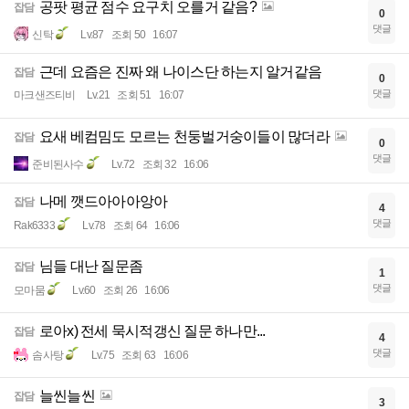
공팟 평균 점수 요구치 오를거 같음?
잡담
0
댓글
신탁
Lv.87
조회 50
16:07
근데 요즘은 진짜 왜 나이스단 하는지 알거같음
잡담
0
댓글
마크샌즈티비
Lv.21
조회 51
16:07
요새 베컴밈도 모르는 천둥벌거숭이들이 많더라
잡담
0
댓글
준비된사수
Lv.72
조회 32
16:06
나메 깻드아아아앙아
잡담
4
댓글
Rak6333
Lv.78
조회 64
16:06
님들 대난 질문좀
잡담
1
댓글
모마뭄
Lv.60
조회 26
16:06
로아x) 전세 묵시적갱신 질문 하나만...
잡담
4
댓글
솜사탕
Lv.75
조회 63
16:06
늘씬늘씬
잡담
3