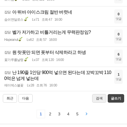
아 뛰바 아이스크림 절반 버렷네
잡담
0
댓글
숨쉬면딜로스
Lv.71
조회 47
16:00
벨가 저가하고 비틀거리는게 무력판정임?
잡담
0
댓글
Hapeanut
Lv.62
조회 57
16:00
뭔 랏폿만 되면 폿부터 삭제하라고 하넹
잡담
6
댓글
꽃가루를날령
Lv.37
조회 120
16:00
난 190줄 1인당 900억 넣으면 된다는데 꼬박꼬박 110
잡담
1
0억은 넘게 넣는데
댓글
에이메스불꽃
Lv.28
조회 76
16:00
최근
다음
검색
글쓰기
1
2
3
4
5