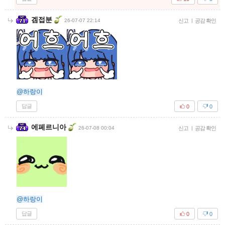
겜접분
26-07-07 22:14
신고
|
공감 확인
@하랑이
답글
0
0
에페르니아
26-07-08 00:04
신고
|
공감 확인
@하랑이
답글
0
0