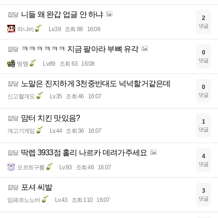
니들 왜 완갑 업글 안 하냐
잡담
2
댓글
와나비
Lv.39
조회 86
16:08
ㅋㅋㅋㅋㅋㅋ 지금 팔아라 부뼈 유각
잡담
0
댓글
떵템
Lv.89
조회 63
16:08
노말은 진지하게 3천중반대도 넉넉할거같은데
잡담
0
댓글
신고할개오
Lv.35
조회 46
16:07
맘터 치킨 맛있음?
잡담
1
댓글
개고기게임
Lv.44
조회 36
16:07
딱렙 3933점 홀리 나르카 데려가주세요
잡담
4
댓글
오르트구름
Lv.93
조회 46
16:07
포셔 씨발
잡담
3
댓글
임페르노노바
Lv.43
조회 110
16:07