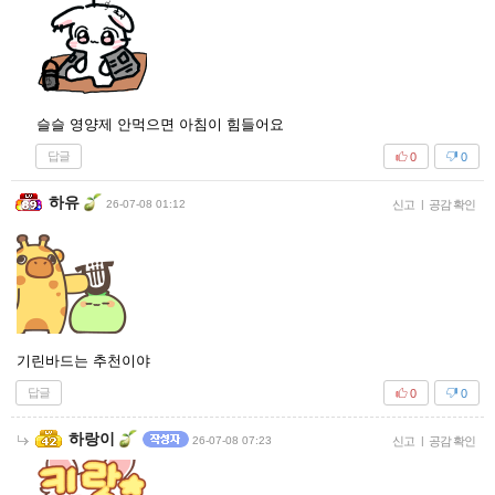
슬슬 영양제 안먹으면 아침이 힘들어요
답글
0
0
하유
26-07-08 01:12
신고
|
공감 확인
기린바드는 추천이야
답글
0
0
하랑이
26-07-08 07:23
신고
|
공감 확인