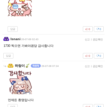
답글
0
0
Isnani
26-07-08 02:43
신고
|
공감 확인
1730 찍으면 가봐야겠당 감사합니다
답글
0
0
하랑이
26-07-08 07:24
신고
|
공감 확인
언제든 환영입니다
답글
0
0