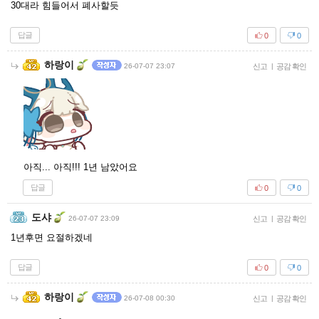
30대라 힘들어서 폐사할듯
답글
0
0
하랑이
26-07-07 23:07
신고
|
공감 확인
아직... 아직!!! 1년 남았어요
답글
0
0
도샤
26-07-07 23:09
신고
|
공감 확인
1년후면 요절하겠네
답글
0
0
하랑이
26-07-08 00:30
신고
|
공감 확인