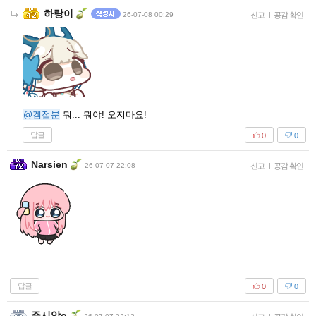
하랑이
26-07-08 00:29
신고
|
공감 확인
@겜접분
뭐... 뭐야! 오지마요!
답글
0
0
Narsien
26-07-07 22:08
신고
|
공감 확인
답글
0
0
쥬시앙o