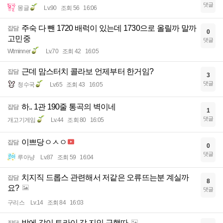
댓글
몽글
Lv.90
조회 56
16:06
주숙 다 뺀 1720 배럭이 있는데 1730으로 올릴까 말까
잡담
0
고민중
댓글
Wtminner
Lv.70
조회 42
16:05
근데 맘스터치 콜라보 언제부터 한거임?
잡담
3
댓글
청수국
Lv.65
조회 43
16:05
하.. 1관 190줄 통곡의 벽이네
잡담
1
댓글
개고기게임
Lv.44
조회 80
16:05
이쁘당ㅇㅅㅇ
잡담
0
댓글
루아냥
Lv.87
조회 59
16:04
치지직 드롭스 관련해서 저같은 오류뜨는분 계실까
잡담
8
요?
댓글
구리스
Lv.14
조회 84
16:03
밤에 같이 트라이 갈 지인 구했따