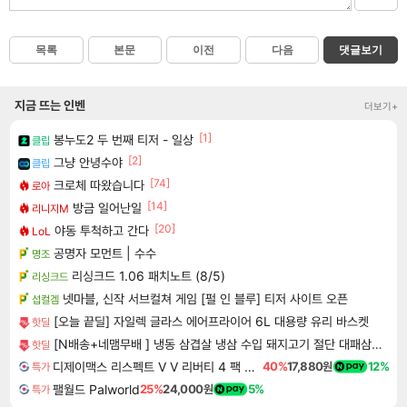
목록
본문
이전
다음
댓글보기
지금 뜨는 인벤
더보기+
[1]
봉누도2 두 번째 티저 - 일상
클립
[2]
그냥 안녕수야
클립
[74]
크로체 따왔습니다
로아
[14]
방금 일어난일
리니지M
[20]
야동 투척하고 간다
LoL
공명자 모먼트 | 수수
명조
리싱크드 1.06 패치노트 (8/5)
리싱크드
넷마블, 신작 서브컬쳐 게임 [펄 인 블루] 티저 사이트 오픈
섭컬겜
[오늘 끝딜] 자일렉 글라스 에어프라이어 6L 대용량 유리 바스켓
핫딜
[N배송+네맴무배 ] 냉동 삼겹살 냉삼 수입 돼지고기 절단 대패삼겹살
핫딜
디제이맥스 리스펙트 V V 리버티 4 팩 DJMAX RESPECT V V Liberty 4 Pack DLC
40%
17,880원
12%
특가
팰월드 Palworld
25%
24,000원
5%
특가