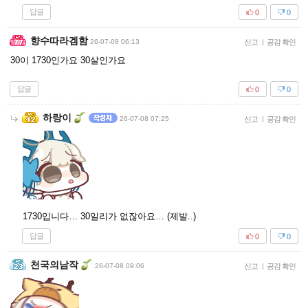
답글
0
0
향수따라겜함
26-07-08 06:13
신고
|
공감 확인
30이 1730인가요 30살인가요
답글
0
0
하랑이
26-07-08 07:25
신고
|
공감 확인
1730입니다… 30일리가 없잖아요… (제발..)
답글
0
0
천국의남작
26-07-08 09:06
신고
|
공감 확인