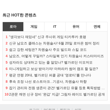
최근 HOT한 콘텐츠
로아
게임
IT
유머
연예
1
"생각보다 재밌네" 신규 주사위 게임 티카투카 호평
2
신규 남요즈 클래스는 차원술사! 6월 20일 로아온 썸머 정리
3
쉽고 강한 세팅은? 차원술사 주요 빌드와 스킬 코드
4
남요즈, 어떻게 꾸밀까? 스타일북 인기 차원술사 커스터마이즈
5
성자라도 상대하고 있는 줄 알았나? 벨가르딘 이모저모
6
미니게임하고 보상 받아가자! 마하라카 썸머 캠프 할 일은?
7
평균 연령 20대, 벨가르딘 퍼클 공대 '영로티'를 만나다
8
후속 조정 나선 로스트아크...기공사, 차원술사 하향
9
잡기 관리와 전원 생존이 관건! 벨가르딘 유물 칭호 획득방법 정리
10
2관문 깨면 신규 장비 ‘완갑’ 지급! 그림자 레이드 벨가르딘 공개