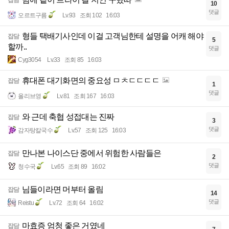
잡담
10
댓글
오르트구름
Lv.93
조회 102
16:03
형들 택배기사인데 이걸 고객님한테 설명을 어캐 해야
잡담
5
할까..
댓글
Cyg3054
Lv.33
조회 85
16:03
휴대폰 대기화면의 중요성 ㅁㅊㄷㄷㄷㄷ
잡담
1
댓글
올리브영
Lv.81
조회 167
16:03
와 근데 축협 성접대는 진짜
잡담
3
댓글
감자탕칼국수
Lv.57
조회 125
16:03
만나본 나이스단 중에서 위험한 사람들은
잡담
2
댓글
청수국
Lv.65
조회 89
16:02
님들이라면 머부터 올림
잡담
14
댓글
Reistu
Lv.72
조회 64
16:02
마효증 엄청 좋은 거였네
잡담