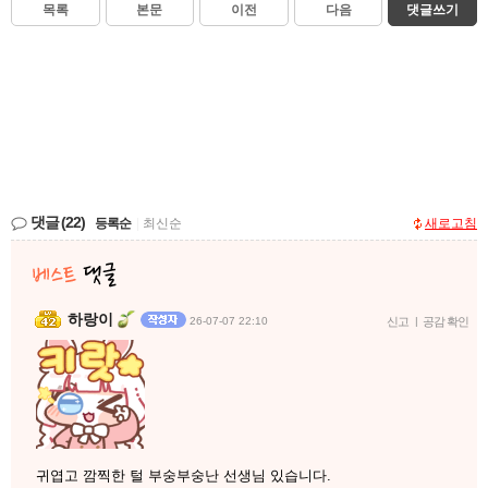
목록
본문
이전
다음
댓글쓰기
댓글
(22)
등록순
|
최신순
새로고침
하랑이
26-07-07 22:10
신고
|
공감 확인
귀엽고 깜찍한 털 부숭부숭난 선생님 있습니다.