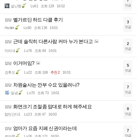
7
댓글
설난향
Lv.61
조회 129
16:02
벨가르딘 하드 다클 후기
잡담
3
댓글
Huster
Lv.60
조회 136
16:01
근데 솔직히 다른사람 커마 누가 본다고
잡담
2
댓글
미리내
Lv.76
조회 84
16:01
이거머임?
잡담
5
댓글
겅후도
Lv.22
조회 108
추천 2
16:01
차원술사는 깐부 수요 있을려나?
잡담
7
댓글
일념
Lv.70
조회 73
16:01
화면크기 조절좀 맘대로 하게 해주세요
잡담
0
댓글
탑만간다1
Lv.23
조회 47
16:00
엄마가 요즘 지폐 신권이라는데
잡담
7
댓글
로아함
Lv.26
조회 121
16:00