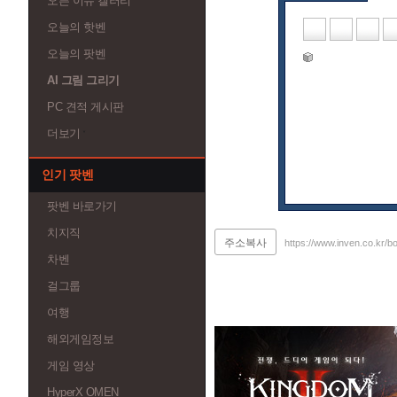
오픈 이슈 갤러리
오늘의 핫벤
오늘의 팟벤
AI 그림 그리기
PC 견적 게시판
더보기
인기 팟벤
팟벤 바로가기
치지직
주소복사
https://www.inven.co.kr/b
차벤
걸그룹
여행
해외게임정보
게임 영상
HyperX OMEN