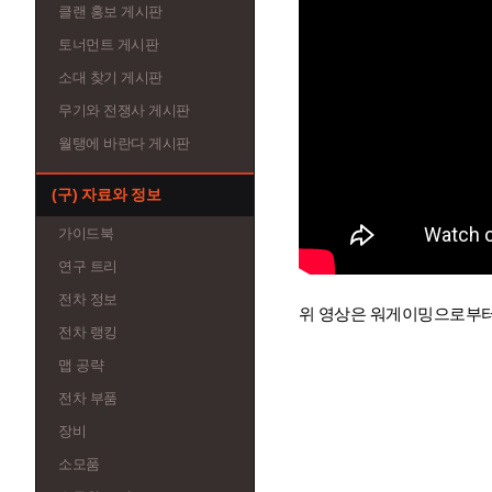
클랜 홍보 게시판
토너먼트 게시판
소대 찾기 게시판
무기와 전쟁사 게시판
월탱에 바란다 게시판
(구) 자료와 정보
가이드북
연구 트리
전차 정보
위 영상은 워게이밍으로부터
전차 랭킹
맵 공략
전차 부품
장비
소모품