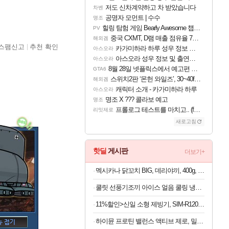
저도 신차계약하고 차 받았습니다
차벤
공명자 모먼트 | 수수
명조
힐링 탐험 게임 Bearly Awesome 챕터 1 트레일러
PV
중국 CXMT, D램 매출 점유율 7%…글로벌 4위로 부상
해외겜
스팸신고
추천 확인
카가미하라 하루 성우 정보 및 주요 필모
아스오라
아스오라 성우 정보 및 출연작 모음
아스오라
8월 28일 넷플릭스에서 예고편 공개 예정
GTA6
스위치2판 ‘몬헌 와일즈’, 30~40fps 목표 추정
해외겜
캐릭터 소개 - 카가미하라 하루
아스오라
명조 X ??? 콜라보 예고
명조
프롤로그 테스트를 마치고.. (feat. 리아)
리밋제로
새로고침
핫딜
게시판
더보기+
멕시카나 닭꼬치 BIG, 데리야끼, 400g, 1봉 + 매콤숯불, 450g, 1봉
쿨릿 선풍기조끼 아이스 얼음 쿨링 냉풍 여름 조끼
11%할인>신일 소형 제빙기, SIM-R120BH, 본품만
하이뮨 프로틴 밸런스 액티브 제로, 밀크쉐이크, 250ml, 18개