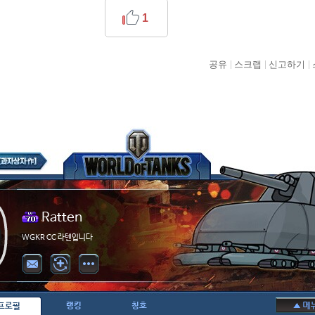
1
공유
스크랩
신고하기
Ratten
WGKR CC 라텐입니다
랭킹
칭호
프로필