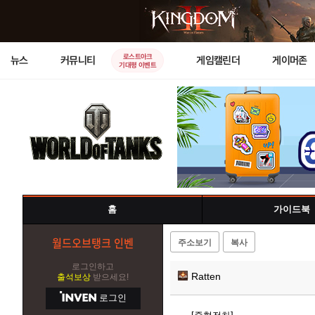
로스트아크
뉴스
커뮤니티
게임캘린더
게이머존
기대평 이벤트
홈
가이드북
월드오브탱크 인벤
주소보기
복사
로그인하고
Ratten
출석보상
받으세요!
로그인