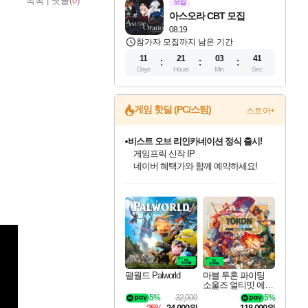
목록
|
댓글(
0
)
모집
아스오라 CBT 모집
08.19
참가자 모집까지 남은 기간
11
21
03
39
Days
Hours
Min
Sec
게임 핫딜 (PC/스팀)
스토어+
비스트 오브 리인카네이션 정식 출시!
게임프릭 신작 IP
네이버 혜택가와 함께 예약하세요!
인벤게임즈 8월 특별 할인!
드래곤소드: 어웨이크닝 입점!
문명 7 특별 할인!
마블 투혼 파이팅 소울즈 정식출시!
귀무자: 검의 길 예약 판매 중!
커세어 코브 출시 기념 할인!
더 렐릭 퍼스트 가디언 정식 출시
베데스다 40주년 기념 할인 중!
캡콤 프렌차이즈 할인 진행 중!
캡콤 일부 상품 상시 할인
스타워즈 은하계 레이서
로블록스 기프트 카드 공식 입점
인기 퍼블리셔 모음!
스팀으로 만나는 드래곤소드!
조선&고려 DLC 출시 예정
마블 히어로 총 출동&화려한 격투!
10% 할인과
해적'섬'을 발전시키자!
설화x하드코어 액션!
베데스다의 명작들을
몬헌, 바하 등 인기 IP를
몬헌 와일즈 & 드래곤즈 도그마2
인벤게임즈에서 10% 추가 적립
Robux를 가장 안전하고
최대 90% 할인가를 만나보세요!
네이버혜택과 함께 만나보세요!
50%할인&추가 적립까지!
네이버 포인트 혜택까지!
이니&베니 혜택까지!
할인&네이버혜택으로 만나보세요!
네이버페이 혜택과 만나보세요!
40주년 프로모션으로 만나보세요!
할인가에 만나보세요!
일부 에디션 상시 할인!
혜택으로 예약 판매 중
편안하게 충전하세요
팰월드 Palworld
마블 투혼 파이팅
소울즈 얼티밋 에디
션 MARVEL Tokon
5%
32,000
5%
Fighting Souls Ultima