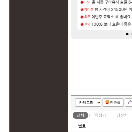
[65]
헌 와일즈’, 30~40fps 목표 추정
튀 ㄷㄷ..
올 시즌 구마유시 솔킬 64
리싱크드 1.06 패치노트
리싱크드
LoL
[207]
40%글 존나 긁히네 씨발
| 야간 보초는 너무 힘들어
동해바다 추암해수욕장
빵 가격이 24500원 이
여행
메이플
[82]
[1]
여행을 다녀왔습니다.
 시점 민심 췤
체험 캐릭터만으로 허상 40레벨 하이와
이번주 교역소 룩 좋네요 
명조
와우
[13]
내서 기습하는 법
이후 약 7개월
국내에도 이쁜곳이 많은것
100:8 보다 효율이 좋
여행
로아
인증글
전체
육성기
경전차
번호