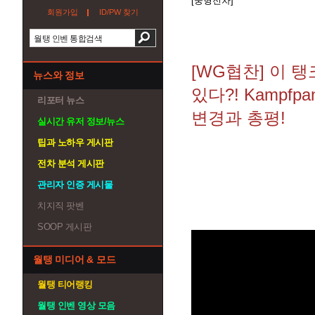
[중형전차]
회원가입
ID/PW 찾기
[WG협찬] 이 
뉴스와 정보
있다?! Kampfpa
리포터 뉴스
변경과 총평!
실시간 유저 정보/뉴스
팁과 노하우 게시판
전차 분석 게시판
관리자 인증 게시물
치지직 팟벤
SOOP 게시판
월탱 미디어 & 모드
월탱 티어랭킹
월탱 인벤 영상 모음