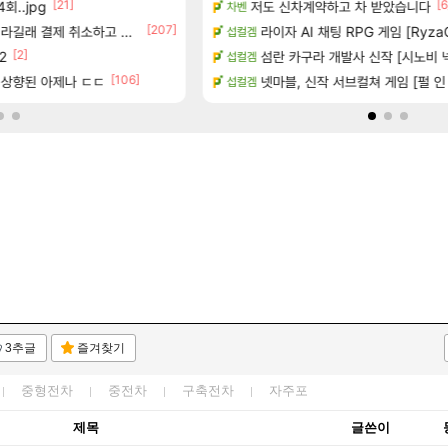
[21]
[87]
[6
회..jpg
 (8/5)
저도 신차계약하고 차 받았습니다
빵값 문의 후기
차벤
메이플
[207]
[1
라길래 결제 취소하고 나왔다
라이자 AI 채팅 RPG 게임 [RyzaC
챌린저#77777 저격했습니다!
섭컬겜
메이플
[2]
티아 5분 컷!｜에이메스·린네·모니에 명함
2
벨가르딘 나이트메어 TOP 10 직업
섬란 카구라 개발사 신작 [시노비 넥서
섭컬겜
로아
[106]
[2]
 같습니다
은 상향된 아제나 ㄷㄷ
페이즈 감상평
넷마블, 신작 서브컬쳐 게임 [펄 인 블루
섭컬겜
LoL
3추글
즐겨찾기
중형전차
중전차
구축전차
자주포
제목
글쓴이