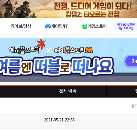
X
최대 90% 할인
라이브/영상
게이밍/IT
게임스토어
8월 프로모션
전차 백과
월
2021-05-21 22:58