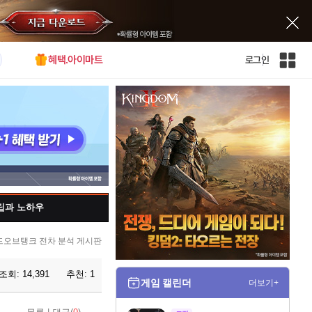
혜택.아이마트
로그인
인
벤
전
체
사
이
트
맵
팁과 노하우
드오브탱크 전차 분석 게시판
조회:
14,391
추천:
1
게임 캘린더
더보기+