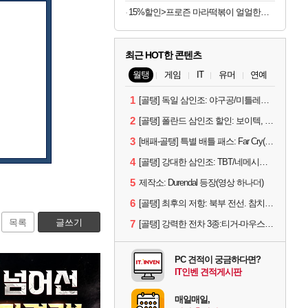
15%할인>프로즌 마라떡볶이 얼얼한맛, 440g, 2개
최근 HOT한 콘텐츠
월탱
게임
IT
유머
연예
1
[골탱] 독일 삼인조: 야구공/미틀레러/예거
2
[골탱] 폴란드 삼인조 할인: 보이텍, 판체르닉, 그롬
3
[배패-골탱] 특별 배틀 패스: Far Cry(M-VII-Y)
4
[골탱] 강대한 삼인조: TBT/네메시스/LT-432
5
제작소: Durendal 등장(영상 하나더)
6
[골탱] 최후의 저항: 북부 전선. 참치캔 등
목록
글쓰기
7
[골탱] 강력한 전차 3종:티거-마우스/콘트라딕셔스/스트릿식사
PC 견적이 궁금하다면?
IT인벤 견적게시판
매일매일,