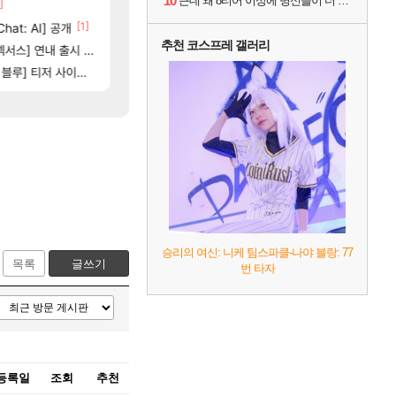
10
근데 왜 8티어 이상에 병신들이 더 많은거같죠?
]
[65]
스위치2판 ‘몬헌 와일즈’, 30~40fps 목표 
부산 헌혈 먹튀 ㄷㄷ..
해외겜
메이플
03]
[1]
[207]
hat: AI] 공개
신호등 2인 40%글 존나 긁히네 씨발
4컷 만화 | 야간 보초는 너무 힘들어
아주프로
메이플
추천 코스프레 갤러리
[125]
[82]
[1]
별 분포
스] 연내 출시 예정
7년만에 가족여행을 다녀왔습니다.
벨가르딘 맛본 시점 민심 췤
여행
로아
[13]
] 티저 사이트 오픈
쿠를 먼저 보내서 기습하는 법
장비 올환 이후 약 7개월
비스트
검은사막
승리의 여신: 니케 팀스파클-나야 블랑: 77
목록
글쓰기
번 타자
등록일
조회
추천