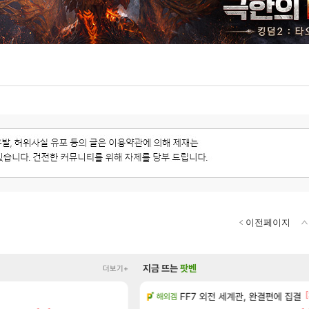
이전페이지
지금 뜨는
팟벤
더보기+
[
션 정보/공략글 모음
FF7 외전 세계관, 완결편에 집결
아스테어 현재상황 악덕작
해외겜
리니지 클래식