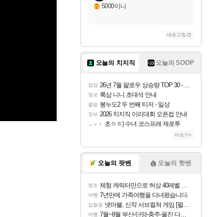
5000이니
새로고침
오늘의 치지직
오늘의 SOOP
26년 7월 팔로우 상승량 TOP 30 - 월간 치지직
잡담
룩삼 니니 초대석 안내
정보
봉누도2 두 번째 티저 - 일상
클립
2026 치지직 이리대회 오픈컵 안내
정보
초ㅇㅎ) 수녀 코스프레 제로투
ㅗㅜㅑ
더보기+
오늘의 팟벤
오늘의 핫벤
체험 캐릭터만으로 허상 40레벨 하이와티아 5분 컷!｜에이메스·린네·모니에 명함
명조
7년만에 가족여행을 다녀왔습니다.
여행
넷마블, 신작 서브컬쳐 게임 [펄 인 블루] 티저 사이트 오픈
섭컬겜
7월~8월 부산-단양-충주-울진 다녀왔어요~
여행