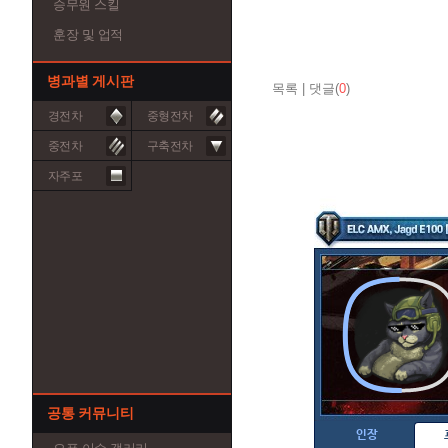
승무원 스킬
훈장 및 업적
병과별 게시판
목록
|
댓글(
0
)
경전차
중형전차
중전차
구축전차
자주포
공통 커뮤니티
인장