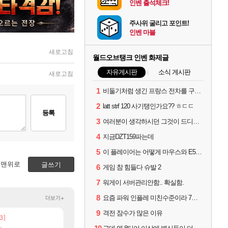
인벤 출석체크!
주사위 굴리고 포인트!
인벤 마블
새로고침
월드오브탱크 인벤 화제글
자유게시판
소식 게시판
새로고침
1
비둘기처럼 생긴 프랑스 전차를 구매했스니다.
2
latt strf 120 사기탱인가요?? ㅎㄷㄷ
등록
3
여러분이 생각하시던 그것이 드디어 나타났습니다
4
지금DZT159파는데
5
이 플레이어는 어떻게 마우스와 E5를 보유할수 있나요...?
맨위로
글쓰기
6
게임 참 힘들다 슈발 2
7
워게이 서버관리안함.. 확실함.
8
요즘 파워 인플레 미친수준이라 7티어로 9탑방 걸리면
더보기+
9
격전 잠수가 많은 이유
3]
[7]
[82]
업장몰락
보상 공지 나온거 10추 하니 올리자
챕터별 길찾기/지도 공략 (1 ~ 12장)
비스트
로아