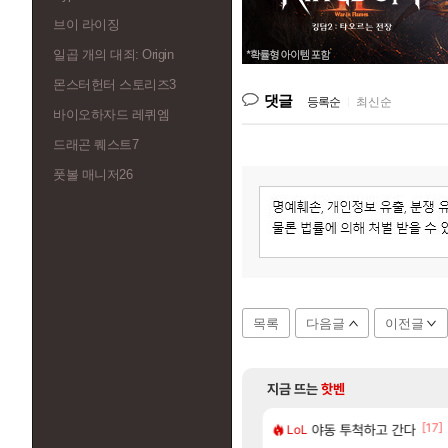
브이 라이징
일곱 개의 대죄: Origin
몬스터헌터 스토리즈3
댓글
등록순
|
최신순
바이오하자드 레퀴엠
드래곤 퀘스트7
풋볼 매니저26
목록
다음글
이전글
지금 뜨는
핫벤
[82]
[17]
거 10추 하니 올리자
지도 공략 (1 ~ 12장)
야동 투척하고 간다
비스트 오브 리인카네이
비스트
LoL