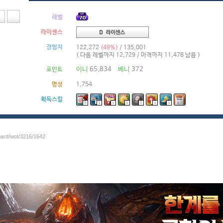
레벨
라이센스
경험치
122,272
(49%)
/ 135,001
( 다음 레벨까지 12,729 / 마격까지 11,478 남음 )
이니
65,834
베니
372
포인트
명성
1,754
획득스킬
9
1
5
5
1
5
5
oard/wot/3216/1642