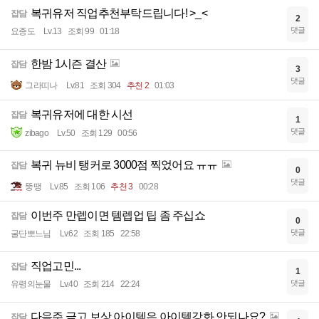
복귀유저 직업추천부탁드립니다! >_<
잡담
2
댓글
요종도
Lv.13
조회 99
01:18
한밤 1시즌 결산
잡담
3
댓글
그라띠나
Lv.81
조회 304
추천 2
01:03
복귀유저에 대한 시선
잡담
1
댓글
zibago
Lv.50
조회 129
00:56
복귀 뉴비 탱커로 3000점 찍었어요 ㅠㅠ
잡담
0
댓글
뚱땡
Lv.85
조회 106
추천 3
00:28
이번주 만렙이면 템렙업 팁 좀 주십쇼
잡담
0
댓글
굴단뽀느님
Lv.62
조회 185
22:58
직업고민...
잡담
1
댓글
유령의눈물
Lv.40
조회 214
22:24
다음주 금고 보상 아이템은 아이템강화 안되나요?
잡담