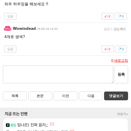
와우 하우징을 해보세요 !!
답글
0
0
Wowisdead
26-06-19 14:02
신고
|
공감 확인
4개로 생색?
답글
0
0
새로고침
등록
목록
본문
이전
다음
댓글보기
지금 뜨는 인벤
더보기+
[7]
임나은) 진짜 음지;;
클립