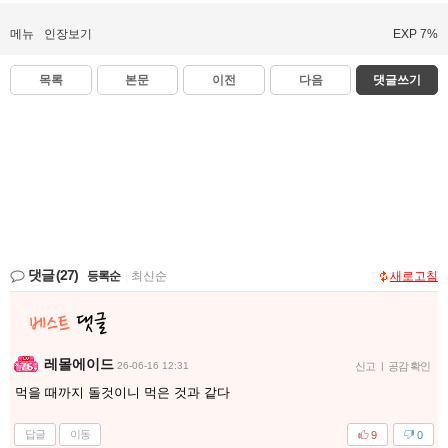
메뉴
인장보기
EXP 7%
목록
본문
이전
다음
댓글쓰기
댓글
(27)
등록순
|
최신순
새로고침
레몰에이드
26-06-16 12:31
신고
|
공감 확인
먹을 때까지 돌것이니 먹은 것과 같다
답글
이동
9
0