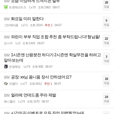
요즘 이상하게 느껴지는 말투
잡담
28
댓글
트윈메모리즈
Lv.70
조회 2863
08-07
화요일 미리 말한다
잡담
5
댓글
그만해라좀
Lv.71
조회 2034
추천 1
08-07
와린이 부부 직업 조합 추천 좀 부탁드립니다! 형님들!
잡담
22
댓글
요나꾸
Lv.2
조회 1463
08-07
1시즌엔 산왕분전 하다가 2시즌엔 학살무전을 하려고
잡담
3
알아보는데
댓글
은빛혜성
Lv.79
조회 808
08-07
공장: xx님 옴니움 장서 안하셨어요?
잡담
18
댓글
맛꿀마
Lv.77
조회 6012
추천 1
08-07
얼라에 언데드좀 주라 제발
잡담
24
댓글
페니졸리
Lv.73
조회 1670
08-07
시간의길 이벤트로 모든 직업 만렙찍었는데...
잡담