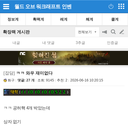
월드 오브 워크래프트
인벤
정보게
확팩게
레게
쐐게
클게
확장팩 게시판
전체보기
공
검
글
지
색
내글
내 댓글
3추글
인증글
on/off
쓰
기
[잡담]
ㅋㅋ 와우 재미없다
화구
댓글: 27 개
조회:
9145
추천:
2
2026-06-16 10:20:15
ㅋㅋ 공허핵 4개 박았는데
상자 없기