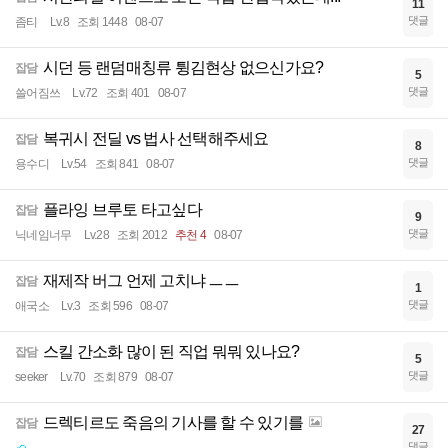
11
댓글
좀티
Lv.8
조회 1448
08-07
시던 등 랜덤매칭류 튕김현상 없으신가요?
잡담
5
댓글
쓸어짐쓰
Lv.72
조회 401
08-07
복귀시 전딜 vs 법사 선택해주세요
잡담
8
댓글
용수디
Lv.54
조회 841
08-07
플라잉 브루토 타고싶다
잡담
9
댓글
닉네임너무
Lv.28
조회 2012
추천 4
08-07
재제작 버그 언제 고치냐 ㅡㅡ
잡담
1
댓글
애국소
Lv.3
조회 596
08-07
스킬 간소화 많이 된 직업 뭐뭐 있나요?
잡담
5
댓글
seeker
Lv.70
조회 879
08-07
드렉티르도 죽음의 기사를 할 수 있기를
잡담
27
댓글