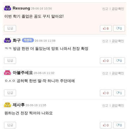
Rexsung
26-06-16 10:54
신고
|
공감 확인
이번 학기 졸업은 꿈도 꾸지 말아요!
답글
8
0
화구
26-06-16 11:08
신고
|
공감 확인
ㅋㅋ 방금 한판 더 돌았는데 망토 나와서 천장 확정
답글
0
0
아블주세요
26-06-16 11:32
신고
|
공감 확인
ㅇㅅㅇ 공허핵 한번 딸-깍 하니까 주던데에
답글
0
1
제사후
26-06-16 11:35
신고
|
공감 확인
원하는건 천장 찍어야 나와요
답글
0
0