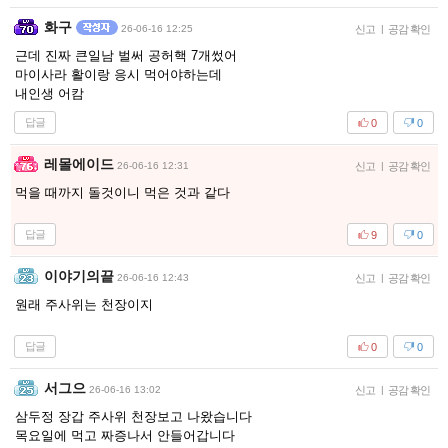
화구
26-06-16 12:25
신고
|
공감 확인
근데 진짜 큰일남 벌써 공허핵 7개썼어
마이사라 활이랑 응시 먹어야하는데
내인생 어캄
답글
0
0
레몰에이드
26-06-16 12:31
신고
|
공감 확인
먹을 때까지 돌것이니 먹은 것과 같다
답글
9
0
이야기의끝
26-06-16 12:43
신고
|
공감 확인
원래 주사위는 천장이지
답글
0
0
서그으
26-06-16 13:02
신고
|
공감 확인
삼두정 장갑 주사위 천장보고 나왔습니다
목요일에 먹고 짜증나서 안들어갑니다