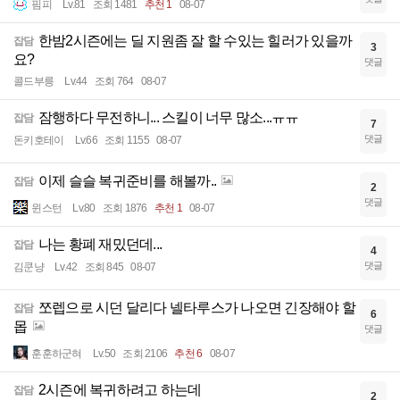
핌피
Lv.81
조회 1481
추천 1
08-07
한밤2시즌에는 딜 지원좀 잘 할 수있는 힐러가 있을까
잡담
3
요?
댓글
콜드부릉
Lv.44
조회 764
08-07
잠행하다 무전하니... 스킬이 너무 많소...ㅠㅠ
잡담
7
댓글
돈키호테이
Lv.66
조회 1155
08-07
이제 슬슬 복귀준비를 해볼까..
잡담
2
댓글
윈스턴
Lv.80
조회 1876
추천 1
08-07
나는 황폐 재밌던데...
잡담
4
댓글
김쿤냥
Lv.42
조회 845
08-07
쪼렙으로 시던 달리다 넬타루스가 나오면 긴장해야 할
잡담
6
몹
댓글
훈훈하군혀
Lv.50
조회 2106
추천 6
08-07
2시즌에 복귀하려고 하는데
잡담
2