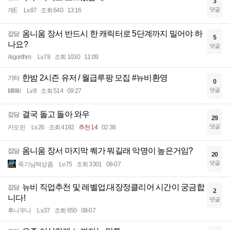
3
댓글
게E
Lv.87
조회 640
13:16
옴니움 장서 반드시 한 캐릭터로 5단계까지 밀어야 하
잡담
5
나요?
댓글
Algorithm
Lv.78
조회 1030
11:09
한밤 2시즌 유저 / 월급루팡 모집 #뉴비환영
기타
0
댓글
Iillllllili
Lv.8
조회 514
09:27
결국 돌고 돌아 와우
잡담
29
댓글
카모린
Lv.26
조회 4192
추천 14
02:38
옴니움 장서 마지막 퀘가 뭐길래 악명이 높은거임?
잡담
20
댓글
죽기님떡상좀
Lv.75
조회 3301
08-07
뉴비 직업추천 및 레벨업,대장정클리어 시간이 궁금합
잡담
2
니다!
댓글
후니무니
Lv.37
조회 650
08-07