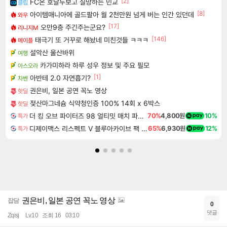
[2]
FC온 호날두보고 실망하는 민교
클립
[8]
아이템매니아에 골드팔아 월 2천만원 넘게 버는 인간 있던데
와우
[17]
오만9층 주긴주는군요?
리니지M
[146]
태극기 또 거꾸로 해놨네 미친것들 ㅋㅋㅋ
메이플
설악산 울산바위
여행
카가미하라 하루 성우 정보 및 주요 필모
아스오라
[1]
아반테 2.0 자연흡기?
차벤
권은비, 일본 공연 꼭노 영상
핫딜
젖산마그네슘 식약청인증 100% 14회 x 6박스
핫딜
더 킹 오브 파이터즈 98 얼티밋 매치 파이널 에디션 THE KING OF FIGHTERS 98 ULTIMATE MATCH FINAL EDITION
70%
4,800원
10%
특가
디제이맥스 리스펙트 V 블루아카이브 팩 DJMAX RESPECT V Blue Archive Pack DLC
65%
6,930원
12%
특가
권은비, 일본 공연 꼭노 영상
잡담
0
댓글
Zqisj
Lv.10
조회 16
03:10