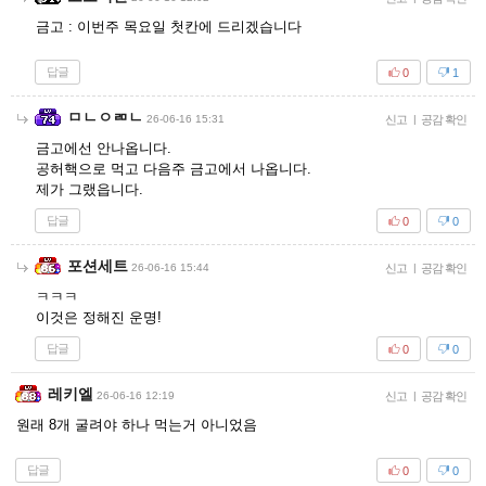
금고 : 이번주 목요일 첫칸에 드리겠습니다
답글
0
1
ㅁㄴㅇㄻㄴ
26-06-16 15:31
신고
|
공감 확인
금고에선 안나옵니다.
공허핵으로 먹고 다음주 금고에서 나옵니다.
제가 그랬읍니다.
답글
0
0
포션세트
26-06-16 15:44
신고
|
공감 확인
ㅋㅋㅋ
이것은 정해진 운명!
답글
0
0
레키엘
26-06-16 12:19
신고
|
공감 확인
원래 8개 굴려야 하나 먹는거 아니었음
답글
0
0