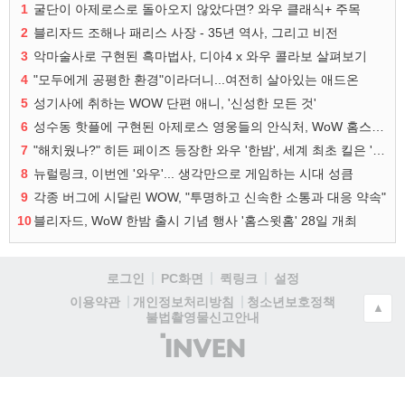
1
굴단이 아제로스로 돌아오지 않았다면? 와우 클래식+ 주목
2
블리자드 조해나 패리스 사장 - 35년 역사, 그리고 비전
3
악마술사로 구현된 흑마법사, 디아4 x 와우 콜라보 살펴보기
4
"모두에게 공평한 환경"이라더니...여전히 살아있는 애드온
5
성기사에 취하는 WOW 단편 애니, '신성한 모든 것'
6
성수동 핫플에 구현된 아제로스 영웅들의 안식처, WoW 홈스윗홈
7
"해치웠나?" 히든 페이즈 등장한 와우 '한밤', 세계 최초 킬은 '팀 리퀴드'
8
뉴럴링크, 이번엔 '와우'... 생각만으로 게임하는 시대 성큼
9
각종 버그에 시달린 WOW, "투명하고 신속한 소통과 대응 약속"
10
블리자드, WoW 한밤 출시 기념 행사 '홈스윗홈' 28일 개최
로그인
PC화면
퀵링크
설정
청소년보호정책
이용약관
개인정보처리방침
▲
불법촬영물신고안내
(주)
인
벤