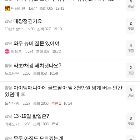
4
댓글
버닝리전
Lv.77
조회 665
19:13
대장정긴가요
잡담
2
댓글
10년차보딱
Lv.80
조회 327
19:10
와우 뉴비 질문 있어여
잡담
4
댓글
쁘레오
Lv.74
조회 367
18:22
약초/채광 패치됏나요?
잡담
2
댓글
노르냥꾼
Lv.50
조회 858
16:59
아이템매니아에 골드팔아 월 2천만원 넘게 버는 인간
잡담
8
있던데
댓글
돌진대왕
Lv.27
조회 2866
추천 1
16:14
13~19일 할일은?
잡담
3
댓글
카페모카
Lv.88
조회 1008
15:41
무두 아직도 모르겠는게
잡담