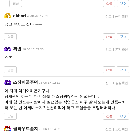
답글
0
0
okbari
26-06-16 19:03
신고
|
공감 확인
금고 부시고 싶다 ㅜㅜ
답글
0
0
곽범
26-06-17 07:20
신고
|
공감 확인
ㅇㅈ
답글
0
0
소장의꿀주먹
26-06-17 12:12
신고
|
공감 확인
아 저게 먹기어려운거구나
탱캐릭만 하는데 다 나와도 캐스팅귀찮아서 안쓰는데...
이게 참 안쓰는사람이나 필요없는 직업군엔 아주 잘 나오는게 넌좀써봐
라 또는 넌 이게비스지? 천천히먹어 하고 드랍율을 조정해버리나
답글
0
0
클라우드솔져
26-06-18 14:32
신고
|
공감 확인