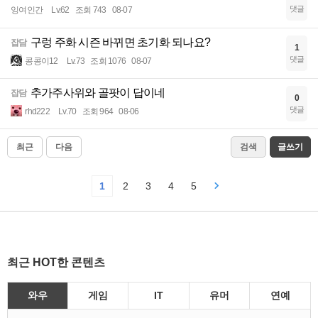
댓글
잉여인간
Lv.62
조회 743
08-07
구렁 주화 시즌 바뀌면 초기화 되나요?
잡담
1
댓글
콩콩이12
Lv.73
조회 1076
08-07
추가주사위와 골팟이 답이네
잡담
0
댓글
rhd222
Lv.70
조회 964
08-06
최근
다음
검색
글쓰기
1
2
3
4
5
최근 HOT한 콘텐츠
와우
게임
IT
유머
연예