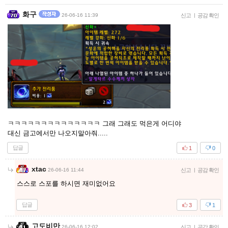
화구
26-06-16 11:39
신고
|
공감 확인
ㅋㅋㅋㅋㅋㅋㅋㅋㅋㅋㅋㅋㅋㅋ 그래 그래도 먹은게 어디야
대신 금고에서만 나오지말아줘.....
답글
1
0
xtac
26-06-16 11:44
신고
|
공감 확인
스스로 스포를 하시면 재미없어요
답글
3
1
고도비만
26-06-16 12:02
신고
|
공감 확인