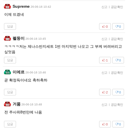
Supreme
26-06-16 10:42
신고
|
공감 확인
이제 뜨겠네
답글
0
0
펠둥이
26-06-16 10:45
신고
|
공감 확인
ㅋㅋㅋㅋ저는 제나스반지세트 1번 마지막번 나오고 그 부케 버려버리고
싶엇음
답글
1
0
이에르
26-06-16 10:46
신고
|
공감 확인
곧 확정득이네요 축하축하
답글
2
0
거품
26-06-16 10:48
신고
|
공감 확인
전 주사위8번만에 나옴
답글
0
0