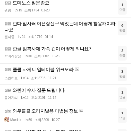
도미노스 질문좀요
잡담
1
댓글
왕랑
Lv.19
조회 1734
01-20
판다 암사 레이션장신구 먹었는데 어떻게 활용해야하
잡담
0
나요
댓글
찔러줄
Lv.24
조회 1719
01-14
판클 암흑사제 가속 캡이 어떻게 되나요?
잡담
2
댓글
박미래짱장
Lv.30
조회 3082
11-28
클클 사제 네임테이블 위크오라
잡담
3
댓글
스핀히로
Lv.14
조회 3716
11-21
와린이 수사 질문 드립니다.
질문
1
댓글
룸아가씨
Lv.12
조회 2191
11-14
와우클클 오리지날용 마법봉 정보
정보
1
댓글
Mardok
Lv.59
조회 3309
10-27