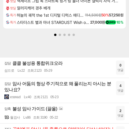
맥세이프 그립 톡 스마트톡 핑거 링 홀더 아이폰 갤럭시 자석 거치대
핫딜
알러지케어 경추 베개
핫딜
하늘의 궤적 the 1st 디지털 디럭스 에디션 Sora no Kiseki the 1st Digital Deluxe Edition
114,500원
50%
57,250원
특가
스타더스트 별과 마녀 STARDUST Wish of Witch
27,000원
10%
특가
클클 불성용 통합위크오라
잡담
0
댓글
섬으로
Lv.22
조회 2123
05-29
암사 어둠의 형상 주기적으로 왜 풀리는지 아시는 분
잡담
4
있나요?
댓글
essnad
Lv.40
조회 2121
05-23
불성 암사 가이드 (끌올)
암흑
2
댓글
월검사
Lv.86
조회 3190
05-22