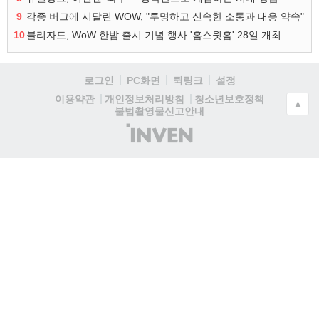
9
각종 버그에 시달린 WOW, "투명하고 신속한 소통과 대응 약속"
10
블리자드, WoW 한밤 출시 기념 행사 '홈스윗홈' 28일 개최
로그인
PC화면
퀵링크
설정
청소년보호정책
이용약관
개인정보처리방침
▲
불법촬영물신고안내
(주)
인
벤