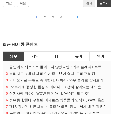
최근
다음
검색
글쓰기
1
2
3
4
5
최근 HOT한 콘텐츠
와우
게임
IT
유머
연예
1
굴단이 아제로스로 돌아오지 않았다면? 와우 클래식+ 주목
2
블리자드 조해나 패리스 사장 - 35년 역사, 그리고 비전
3
악마술사로 구현된 흑마법사, 디아4 x 와우 콜라보 살펴보기
4
"모두에게 공평한 환경"이라더니...여전히 살아있는 애드온
5
성기사에 취하는 WOW 단편 애니, '신성한 모든 것'
6
성수동 핫플에 구현된 아제로스 영웅들의 안식처, WoW 홈스윗홈
7
"해치웠나?" 히든 페이즈 등장한 와우 '한밤', 세계 최초 킬은 '팀 리퀴드'
8
뉴럴링크, 이번엔 '와우'... 생각만으로 게임하는 시대 성큼