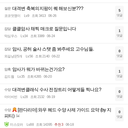
대격변 축복의지팡이 퀘 해보신분???
질문
5
댓글
코코멋쟁이
Lv.9
조회 3413
06-26
클클암사 채찍 매크로 질문입니다
잡담
1
댓글
막심우스
Lv.34
조회 3389
06-24
암사, 공허 술사 스탯 좀 봐주세요 고수님들.
잡담
0
댓글
외길냥꾼5개
Lv.56
조회 2140
06-22
암사가 뭐가 바뀌는건가요?
암흑
1
댓글
김드웝
Lv.35
조회 4265
06-20
대격변클래식 수사 전장트리 어떻게들 찍나요?
수양
0
댓글
아이비빈
Lv.28
조회 2132
06-19
[판다리아] 와우 헤드 수양 사제 가이드 요약 (by 지
수양
0
피티)
댓글
미스오러
Lv.88
조회 14395
추천 3
06-18