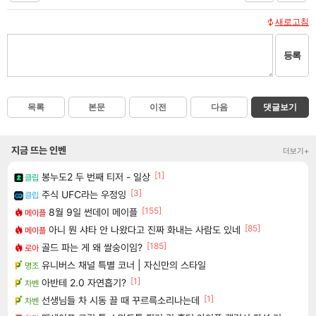
새로고침
등록
목록
본문
이전
다음
댓글보기
지금 뜨는 인벤
더보기+
[1]
봉누도2 두 번째 티저 - 일상
클립
[3]
주식 UFC라는 우정잉
클립
[155]
8월 9일 썬데이 메이플
메이플
[85]
아니 뭔 샤타 안 나왔다고 진짜 화내는 사람도 있네
메이플
[185]
골드 파는 게 왜 쌀숭이임?
로아
유니버스 채널 특별 코너 | 자신만의 스타일
명조
[1]
아반테 2.0 자연흡기?
차벤
[1]
선생님들 차 시동 끌 때 꾸르륵소리나는데
차벤