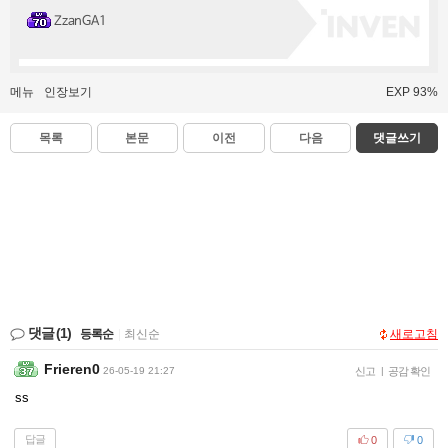
ZzanGA1
메뉴
인장보기
EXP 93%
목록
본문
이전
다음
댓글쓰기
댓글
(1)
등록순
|
최신순
새로고침
Frieren0
26-05-19 21:27
신고
|
공감 확인
ss
답글
0
0