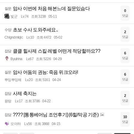
암사 이번에 처음 해본느데 질문있슴다
질문
0
댓글
빛군
Lv.74
조회 3238
05-11
초보 수사 도와주세요..
수양
2
댓글
Chlgndmlqlc
Lv.10
조회 4472
05-02
클클 힐사제 스킬 레벨 어떤게 적당할까요??
잡담
6
댓글
Byulrina
Lv.67
조회 5226
04-29
암사 어둠의 권능: 죽음 위크오라!
질문
6
댓글
뿌잉뿌잉해
Lv.20
조회 5161
04-24
사제 축지는
잡담
2
댓글
왕랑
Lv.17
조회 3786
04-22
???? [통통베어님 조언후기] (6힐/막공 기준)
잡담
10
댓글
오야하
Lv.56
조회 3868
04-15