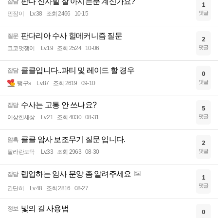
판다 신사힐 잘 아시는분 계신가요?
잡담
1
댓글
민잠이
Lv.38
조회 2466
10-15
판다리아 수사 힐메커니즘 질문
질문
2
댓글
코코멋쟁이
Lv.19
조회 2524
10-06
클클입니다..파티 및 레이드 할 경우
잡담
0
댓글
탱구s
Lv.87
조회 2619
09-10
수사는 고통 안 쓰나요?
잡담
5
댓글
이상한세상
Lv.21
조회 4030
08-31
클클 암사 보조무기 질문 입니다.
암흑
2
댓글
달라란도닥
Lv.33
조회 2963
08-30
렙업하는 암사 문양 좀 알려주세요
잡담
1
댓글
간단히
Lv.48
조회 2816
08-27
빛의 길 사용법
정보
0