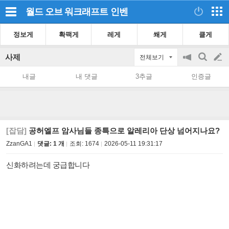
월드 오브 워크래프트
인벤
정보게
확팩게
레게
쐐게
클게
사제
전체보기
공
검
글
지
색
내글
내 댓글
3추글
인증글
on/off
쓰
기
[잡담]
공허엘프 암사님들 종특으로 알레리아 단상 넘어지나요?
ZzanGA1
댓글: 1 개
조회:
1674
2026-05-11 19:31:17
신화하려는데 궁급합니다