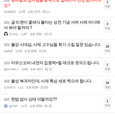
공허엘프 암사님들 종특으로 알레리아 단상 넘어지나
잡담
1
요?
댓글
ZzanGA1
Lv.70
조회 1675
05-11
글 리젠이 클래식 불타는 성전 기념 서버 사제 어디에
잡담
3
서 봐야 할까여 ?
댓글
은하성
Lv.87
조회 2992
03-23
불성 시대섭, 사제 고수님들 회기 스킬 질문 있습니다.
잡담
10
댓글
orphy9
Lv.55
조회 3891
02-24
마우스오버 내면의 집중력+힐 매크로 문의드립니다.
잡담
1
댓글
달려야허니
Lv.45
조회 3021
02-12
불성 복귀자인데, 사제 특성 새로 찍으려 합니다.
질문
10
댓글
도약토끼
Lv.1
조회 8004
02-06
한밤 암사 상태 어떨까요??
질문
1
댓글
살아라
Lv.71
조회 3956
01-26