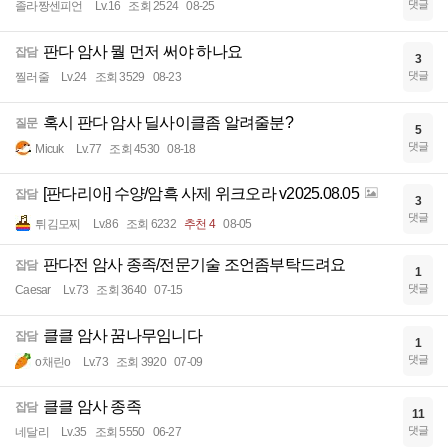
댓글
졸라짱센피언
Lv.16
조회 2524
08-25
판다 암사 뭘 먼저 써야 하나요
잡담
3
댓글
찔러줄
Lv.24
조회 3529
08-23
혹시 판다 암사 딜사이클좀 알려줄분?
질문
5
댓글
Micuk
Lv.77
조회 4530
08-18
[판다리아] 수양/암흑 사제 위크오라 v2025.08.05
잡담
3
댓글
튀김모찌
Lv.86
조회 6232
추천 4
08-05
판다전 암사 종족/전문기술 조언좀부탁드려요
잡담
1
댓글
Caesar
Lv.73
조회 3640
07-15
클클 암사 꿈나무임니다
잡담
1
댓글
o채린o
Lv.73
조회 3920
07-09
클클 암사 종족
잡담
11
댓글
네달리
Lv.35
조회 5550
06-27