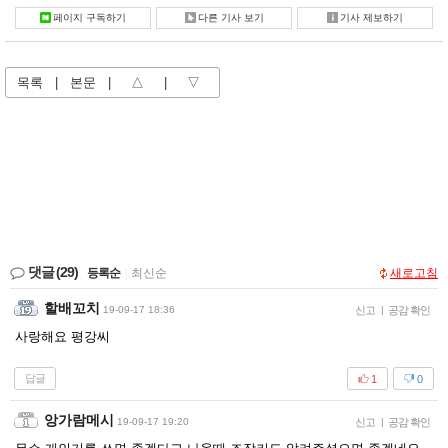
페이지 구독하기
다른 기사 보기
기사 제보하기
목록
|
본문
|
△
|
▽
댓글
(29)
등록순
|
최신순
새로고침
할배꼬치
19-09-17 18:36
신고
|
공감 확인
사랑해요 평강씨
답글
1
0
앙가람메시
19-09-17 19:20
신고
|
공감 확인