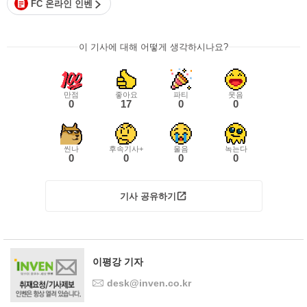
FC 온라인 인벤
이 기사에 대해 어떻게 생각하시나요?
만점
좋아요
파티
웃음
0
17
0
0
씬나
후속기사+
울음
녹는다
0
0
0
0
기사 공유하기
이평강 기자
desk@inven.co.kr