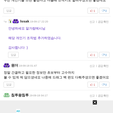
무슨 개인기를 쓰면 좋겠다고 나올때 조작키도 알려주셨으면 좋겠네요
답글
1
0
Issak
19-09-17 22:20
신고
|
공감 확인
안녕하세요 알가람메시님
해당 개인기 조작법 추가하였습니다.
감사합니다 :)
답글
1
0
원더
19-09-18 01:47
신고
|
공감 확인
정말 간결하고 필요한 정보만 초보부터 고수까지
볼 수 있게 싹 담으셨네요 나중에 드래그 백 편도 다뤄주셨으면 좋겠어요
답글
1
0
침투왕침투
19-09-18 04:17
신고
|
공감 확인
As랑 ds랑 다른가요?
AD
답글
0
0