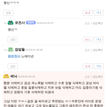
병신ㅋㅋㅋ
답글
2
1
로천사
26-06-04 02:57
신고
|
공감 확인
병신ㅋ
답글
1
2
접밥들
26-06-04 09:59
신고
|
공감 확인
@로천사
노애미년
답글
0
0
베닉
26-06-04 06:18
신고
|
공감 확인
환분 삭제하고 검성 격노폭발 삭제하고 수호 징벌 삭제하고 궁성 바이
젤 삭제하고 호법 질풍삭제하고 치유 보빛 삭제하고 마도 집중의기원 삭
제하고 정령의 가호 삭제하면 되겠네
그냥 이런 ㅈㅂㅅ같은 글 싸지르고 추천받는 ㅂㅅ커뮤인데 아이온 운영
진 애들도 여기 처보고 그게 맞는줄알고 그동안 패치한거 존내 처 후회하