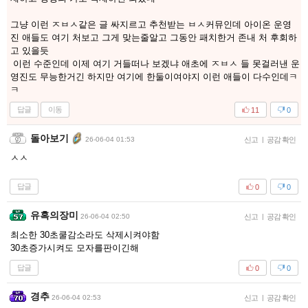
그냥 이런 ㅈㅂㅅ같은 글 싸지르고 추천받는 ㅂㅅ커뮤인데 아이온 운영
진 애들도 여기 처보고 그게 맞는줄알고 그동안 패치한거 존내 처 후회하
고 있을듯
이런 수준인데 이제 여기 거들떠나 보겠냐 애초에 ㅈㅂㅅ 들 못걸러낸 운
영진도 무능한거긴 하지만 여기에 한둘이여야지 이런 애들이 다수인데ㅋ
ㅋ
답글
이동
11
0
돌아보기
26-06-04 01:53
신고
|
공감 확인
ㅅㅅ
답글
0
0
유혹의장미
26-06-04 02:50
신고
|
공감 확인
최소한 30초쿨감소라도 삭제시켜야함
30초증가시켜도 모자를판이긴해
답글
0
0
경추
26-06-04 02:53
신고
|
공감 확인