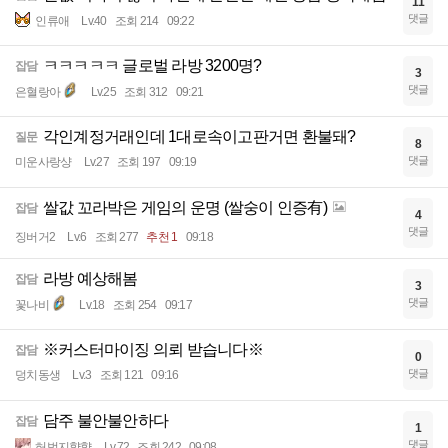
11
댓글
인류애
Lv.40
조회 214
09:22
ㅋㅋㅋㅋㅋ 글로벌 라방 3200명?
잡담
3
댓글
은혈랑아
Lv.25
조회 312
09:21
각인계정거래인데 1대로속이고판거면 환불돼?
질문
8
댓글
미운사랑샹
Lv.27
조회 197
09:19
쌀값 꼬라박은 게임의 운명 (쌀숭이 인증有)
잡담
4
댓글
징버거2
Lv.6
조회 277
추천 1
09:18
라방 예상해봄
잡담
3
댓글
꽃나비
Lv.18
조회 254
09:17
※커스터마이징 의뢰 받습니다※
잡담
0
댓글
덩치동생
Lv.3
조회 121
09:16
담주 불안불안하다
잡담
1
댓글
허벅지햝햝
Lv.72
조회 242
09:08