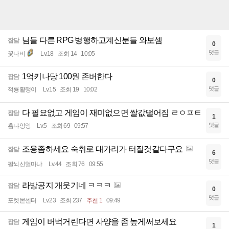
님들 다른 RPG 병행하고계신분들 와보셈
잡담
0
댓글
꽃나비
Lv.18
조회 14
10:05
1억키나당 100원 존버한다
잡담
0
댓글
적룡활쟁이
Lv.15
조회 19
10:02
다 필요없고 게임이 재미없으면 쌀값떨어짐 ㄹㅇㅍㅌ
잡담
1
댓글
흠냐앙앙
Lv.5
조회 69
09:57
조용좀하세요 숙취로 대가리가 터질것같다구요
잡담
6
댓글
팔뇌신얼마냐
Lv.44
조회 76
09:55
라방공지 개웃기네 ㅋㅋㅋ
잡담
0
댓글
포켓몬센터
Lv.23
조회 237
추천 1
09:49
게임이 버벅거린다면 사양을 좀 높게써보세요
잡담
1