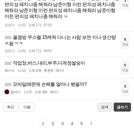
1
편의성 패치나좀 해줘라 남준이형 이런 편의성 패치나좀
댓글
해줘라 남준이형 이런 편의성 패치나좀 해줘라 남준이형
이런 편의성 패치나좀 해줘라
징징이
Lv.52
조회 271
07:03
울겜방 무스펠 15캐릭 다니는 사람 보면 키나 생산량
잡담
8
ㅈ됨ㅋㅋ
댓글
징징이
Lv.52
조회 712
06:53
작업장,버스,대리,부주,다계정쌀숭이
잡담
6
댓글
흑카리
Lv.18
조회 608
추천 6
06:53
모바일때문에 손해를 얼마나 봤을까?
잡담
5
댓글
풀레더
Lv.70
조회 386
06:52
최근
다음
검색
글쓰기
1
2
3
4
5