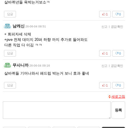
살바퀴년들 욕박는거보소ㅋ
답글
1
0
남캐신
26-06-04 08:51
신고
|
공감 확인
+ 회피자세 삭제
+pve 전체 대미지 20퍼 하향 까지 추가로 들어와도
다른 직업 다 이김 ㅋㅋ
답글
1
0
무사니까
26-06-04 09:16
신고
|
공감 확인
살바퀴들 기어나와서 패드립 박는거 보니 효과 좋네
답글
1
0
새로고침
등록