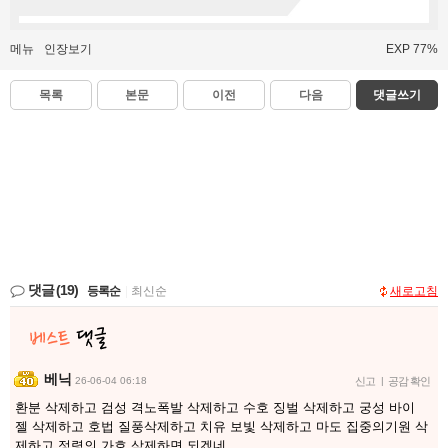
메뉴
인장보기
EXP 77%
목록
본문
이전
다음
댓글쓰기
댓글
(19)
등록순
|
최신순
새로고침
베닉
26-06-04 06:18
신고
|
공감 확인
환분 삭제하고 검성 격노폭발 삭제하고 수호 징벌 삭제하고 궁성 바이
젤 삭제하고 호법 질풍삭제하고 치유 보빛 삭제하고 마도 집중의기원 삭
제하고 정령의 가호 삭제하면 되겠네