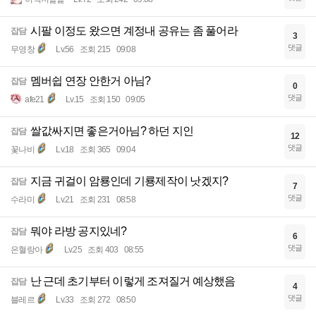
시팔 이정도 왔으면 계정내 공유는 좀 풀어라
잡담
3
댓글
무영창
Lv.56
조회 215
09:08
멤버쉽 연장 안한거 아님?
잡담
0
댓글
afe21
Lv.15
조회 150
09:05
쌀값싸지면 좋은거아님? 하던 지인
잡담
12
댓글
꽃나비
Lv.18
조회 365
09:04
지금 귀걸이 암룡인데 기룡제작이 낫겠지?
잡담
7
댓글
수라미
Lv.21
조회 231
08:58
뭐야 라방 공지있네?
잡담
6
댓글
은혈랑아
Lv.25
조회 403
08:55
난 근데 초기부터 이렇게 조져질거 예상했음
잡담
4
댓글
블레르
Lv.33
조회 272
08:50