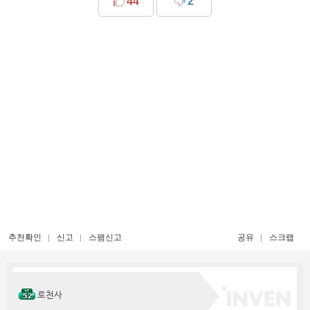
44
2
추천확인
신고
스팸신고
공유
스크랩
로천사