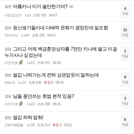
아릌카나 이거 쓸만한가여?
질문
4
댓글
사또김삿갓
Lv.3
조회 193
08:43
등신샠기들이네 다배럭 문화가 겜망친데 일조함
잡담
11
댓글
러러러낙
Lv.43
조회 256
08:43
그리고 어제 백금훈장상자를 7천만 키나에 팔고 이걸
잡담
1
누가사나 싶었는데
댓글
사인이로
Lv.22
조회 372
08:40
쌀값 나락가는게 전혀 상관없듯이 말하는데
잡담
9
댓글
메늒네
Lv.14
조회 306
추천 2
08:35
님들 풍안쓰는 호법 본적 있음?
잡담
3
댓글
사인이로
Lv.22
조회 298
08:25
쌀값 하락 멈춰!
잡담
0
댓글
근본의d점멸
Lv.18
조회 214
추천 1
08:21