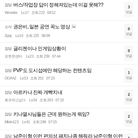
버스/작업장 답이 정해져있는데 이걸 못해??
잡담
3
댓글
Woorale
Lv.17
조회 222
08:12
권은비, 일본 공연 꼭노 영상
소식
0
댓글
Zqisj
Lv.10
조회 225
08:09
글리젠이나 인게임상황이
잡담
0
댓글
포켓몬센터
Lv.23
조회 239
07:44
PVP도 도시섭에만 해당하는 컨텐츠임
잡담
1
댓글
OOAAZ
Lv.33
조회 252
07:23
아르카나 진짜 개빡치내
잡담
2
댓글
회귀하고싶다
Lv.54
조회 293
07:15
키나열사님들은 근데 원하는게 뭐임?
잡담
2
댓글
Mkkn123
Lv.41
조회 288
07:15
남준이형 이런 편의성 패치나좀 해줘라 남준이형 이런
잡담