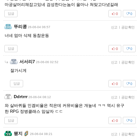
마궁살머리채잡고있네 검성한다는놈이 을마나 쳐맞고다녔길래
답글
0
0
뚜리콩
26-06-04 06:57
신고
|
공감 확인
너네 엄마 삭제 동참운동
답글
0
0
서서리7
26-06-06 02:52
신고
|
공감 확인
잘가시게
답글
0
0
Ddrtrrr
26-06-04 08:12
신고
|
공감 확인
와 살바퀴들 인겜비율은 적은데 커뮤비율은 개높네 ㅋㅋ 역시 유구
한 RPG 정병클래스 암살자 ㄷㄷ
답글
0
0
됃지
26-06-04 08:21
신고
|
공감 확인