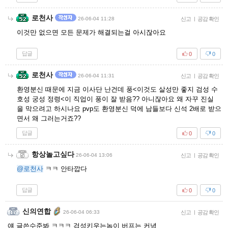
로천사
26-06-04 11:28
신고
|
공감 확인
이것만 없으면 모든 문제가 해결되는걸 아시잖아요
답글
0
0
로천사
26-06-04 11:31
신고
|
공감 확인
환영분신 때문에 지금 이사단 난건데 풍<이것도 살성만 좋지 검성 수
호성 궁성 정령<이 직업이 풍이 잘 받음?? 아니잖아요 왜 자꾸 진실
을 막으려고 하시나요 pvp도 환영분신 덕에 남들보다 신석 2배로 받으
면서 왜 그러는거죠??
답글
0
0
항상놀고싶다
26-06-04 13:06
신고
|
공감 확인
@로천사
ㅋㅋ 안타깝다
답글
0
0
신의연합
26-06-04 06:33
신고
|
공감 확인
얘 글쓴수준봐 ㅋㅋㅋ 검성키우는놈이 버프는 커녕