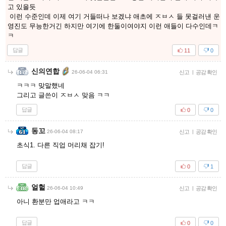
고 있을듯
이런 수준인데 이제 여기 거들떠나 보겠냐 애초에 ㅈㅂㅅ 들 못걸러낸 운
영진도 무능한거긴 하지만 여기에 한둘이여야지 이런 애들이 다수인데ㅋ
ㅋ
답글
11
0
신의연합
26-06-04 06:31
신고
|
공감 확인
ㅋㅋㅋ 맞말했네
그리고 글쓴이 ㅈㅂㅅ 맞음 ㅋㅋ
답글
0
0
동꼬
26-06-04 08:17
신고
|
공감 확인
초식1. 다른 직업 머리채 잡기!
답글
0
1
얼헐
26-06-04 10:49
신고
|
공감 확인
아니 환분만 업애라고 ㅋㅋ
답글
0
0