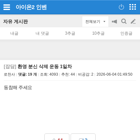
아이온2
인벤
자유 게시판
전체보기
공
검
글
지
색
내글
내 댓글
3추글
10추글
인증글
on/off
쓰
기
[잡담]
환영 분신 삭제 운동 1일차
로천사
댓글: 19 개
조회:
4093
추천:
44
비공감:
2
2026-06-04 01:49:50
동참해 주세요