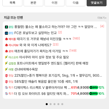
목록
본문
이전
다음
댓글보기
지금 뜨는 인벤
더보기+
[4]
풍월량) 물소는 왜 물소라고 하는거야? 아! 그만 ㅋㅋ 알았어 ㅋㅋ
클립
[2]
FC온 호날두보고 실망하는 민교
클립
[160]
태극기 또 거꾸로 해놨네 미친것들 ㅋㅋㅋ
메이플
[23]
와 와 와 이게 나에게도?
리니지M
[149]
애초에 홀딩저가가 짜치는게 이거임 ㅋㅋ
로아
아사쿠라 마이 성우 정보 및 주요 필모
아스오라
포트나이트에서 명일방주 엔드필드 [펠리카] 판매 예정
섭컬겜
선녀바위해수욕장
여행
22%할인>종가 행복이온 포기김치, 5kg, 1개 + 열무김치, 900g, 1개
핫딜
58%할인 애슐리 볶음밥 올인원 10종 세트, 1개
핫딜
디제이맥스 리스펙트 V 블루아카이브 팩 DJMAX RESPECT V Blue Archive Pack DLC
65%
6,930원
12%
특가
더 킹 오브 파이터즈 98 얼티밋 매치 파이널 에디션 THE KING OF FIGHTERS 98 ULTIMATE MATCH FINAL EDITION
70%
4,800원
10%
특가