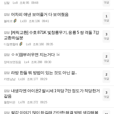
댓글
심탈
Lv.8
조회 95
09:48
어차피 얘낸 보여줄거 다 보여줬음
잡담
1
댓글
블레르
Lv.33
조회 136
09:41
[케릭교환] 수호 871K 빛창룡무기, 응룡 5 쌍 격돌 7강
잡담
3
교환하실분
댓글
디질뻔할래
Lv.8
조회 160
09:35
ㅇㅎ))))부러우면 지는거다
잡담
2
댓글
장애보면짖음
Lv.4
조회 288
09:30
라방 한들 뭐 방법이 있는 것도 아닌 걸..
잡담
2
댓글
카멘냠냠
Lv.16
조회 177
09:29
내생각엔 아이온2 쌀시세 1억당 7만 정도가 적당한거
잡담
3
같음
댓글
월향비은
Lv.78
조회 272
09:25
쌀값 이야기 많이 하길래 간단한 해결 방법 생각해봄
잡담